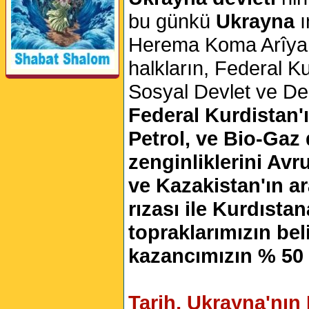
bu günkü
Ukrayna
Herema Koma Arîyan 
halkların, Federal Ku
Sosyal Devlet ve Dem
Perwerde ya Zimanê
Federal Kurdistan'
Kurdî û Îngîlîzî
Petrol, ve Bio-Gaz d
zenginliklerini Avr
ve Kazakistan'ın a
rızası ile Kurdıstan
topraklarımızın beli
kazancımızın % 50 s
Tarih, Ukrayna'nın 