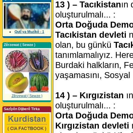
13 ) – Tacıkistan
ın 
oluşturulmalı... :
Orta Doğuda Demokr
Qutî ya Muzîkê - 1
Tacıkistan devleti
n
olan, bu günkü
Tacı
Zêrzewat ( Sewze )
tanımlamalıyız. Her
Burdaki halkların, Fe
yaşamasını, Sosyal D
14 ) – Kırgızistan
ı
Zêrzewat ( Sewze )
oluşturulmalı... :
Sazîyên Dijberê Tirka
Orta Doğuda Demokr
Kırgızistan devleti
n