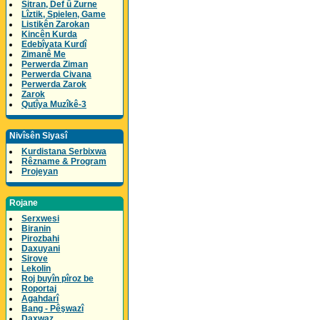
Sitran, Def û Zurne
Lîztik, Spielen, Game
Listikên Zarokan
Kincên Kurda
Edebîyata Kurdî
Zimanê Me
Perwerda Ziman
Perwerda Civana
Perwerda Zarok
Zarok
Qutîya Muzîkê-3
Nivîsên Siyasî
Kurdistana Serbixwa
Rêzname & Program
Projeyan
Rojane
Serxwesi
Biranin
Pirozbahi
Daxuyani
Sirove
Lekolin
Roj buyîn pîroz be
Roportaj
Agahdarî
Bang - Pêşwazî
Daxwaz