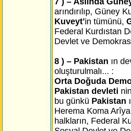
7 ) – Aslında Güne
arındırılıp, Güney K
Kuveyt'
in tümünü,
G
Federal Kurdıstan De
Devlet ve Demokrasin
8 ) – Pakistan
ın de
oluşturulmalı... :
Orta Doğuda Demokr
Pakistan devleti
nin
bu günkü
Pakistan
ı
Herema Koma Arîyan 
halkların, Federal Ku
Sosyal Devlet ve Dem