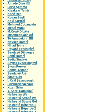
Husên M. Hebeş
Amade Dive !!!!
Leyla Şemmo
Kiyaksar Temir
Konê Reş
Kovan Sindî
Kalê Kurdîsî
Mehmed Çobanoxlu
Mehdî Mutlu
M.Kewê Dilxêrî
Mihemed Salih Alî
Tê Amadekirin !!!!
Navser Botanî
Nîhad Temir
Royarê Tirbesipîyê
Seydayê Dilmeqes
Sebrî Botanî
Sediq Sindavî
Seyid Feysel Mojtevî
Şivan Perwer
Şengal Osman
Seyda yê Arî
Îsmet Dax
Î. Xelîl Şêxmusoglu
FeyzulleKhaznawi
Xizan Şîlan
Y. Sebri Qamişlokî
Helbestên We
Helbest û Stranê We
Helbest û Stranê Gel
Helbestê Bêperde-1
Helbestê Bêperde-2