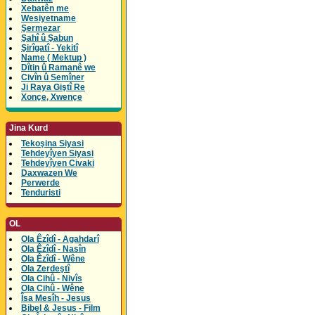
Xebatên me
Wesiyetname
Şermezar
Şahî û Şabun
Şirîgatî - Yekitî
Name ( Mektup )
Dîtin û Ramanê we
Civîn û Semîner
Ji Raya Giştî Re
Xonçe, Xwençe
Jina Kurd
Tekoşina Siyasi
Tehdeyîyen Siyasi
Tehdeyîyen Civaki
Daxwazen We
Perwerde
Tenduristi
OL
Ola Êzîdî - Agahdarî
Ola Êzîdî - Nasîn
Ola Êzîdî - Wêne
Ola Zerdeştî
Ola Cihû - Nivîs
Ola Cihû - Wêne
Îsa Mesîh - Jesus
Bibel & Jesus - Film