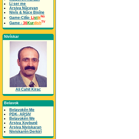
Li ser me
Arsiva Nûceyan
Nivîs & Nûçe Bişîne
Nû
Game-Cilîp-
Li
st
ik
TV
Game -
36
Kur
dish
Nivîskar
Ali Cahit Kirac
Belavok
Belavokên Me
PDK- ARSIV
Belavokên We
Arşiva Xoybunê
Arşiva Niviskaran
Niviskarên Derkirî