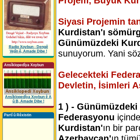
Projem, Büyük Kurdi
Siyasi Projemin ta
Kurdistan'ı sömürg
Günümüzdeki Kurd
Radio Xoybun - Dengê
sunuyorum. Yani sö
Vejîn ê, Amade Dibe !
Ansîklopedîya Xoybun
Gelecekteki Federal
Devletin, İsimleri A
Ansîklopedîya Xoybun ê A
û B, Amade Dibe !
1 ) - Günümüzdeki K
Federasyonu
içinde
Partî û Rêxistin
Kurdistan'
ın bir pa
Azerbaycan'
ın tüm