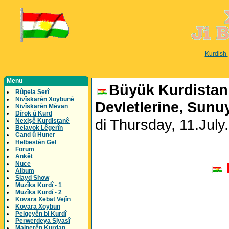
Kurdish
Menu
Büyük Kurdistan 
Rûpela Serî
Nivîskarên Xoybunê
Devletlerine, Sunu
Nivîskarên Mêvan
Dîrok û Kurd
di Thursday, 11.Jul
Nexişê Kurdistanê
Belavok Lêgerîn
Cand û Huner
Helbestên Gel
Forum
Ankêt
Nuce
Album
Slayd Show
Muzîka Kurdî - 1
Muzîka Kurdî - 2
Kovara Xebat Vejîn
Kovara Xoybun
Pelgeyên bi Kurdî
Perwerdeya Siyasî
Malperên Kurdan