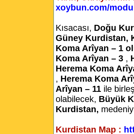
xoybun.com/modul
Kısacası,
Doğu Kurd
Güney Kurdistan, 
Koma Arîyan – 1 olu
Koma Arîyan – 3
,
Herema Koma Arîy
,
Herema Koma Arî
Arîyan – 11
ile birl
olabilecek,
Büyük K
Kurdistan,
medeniyet
Kurdistan Map :
ht