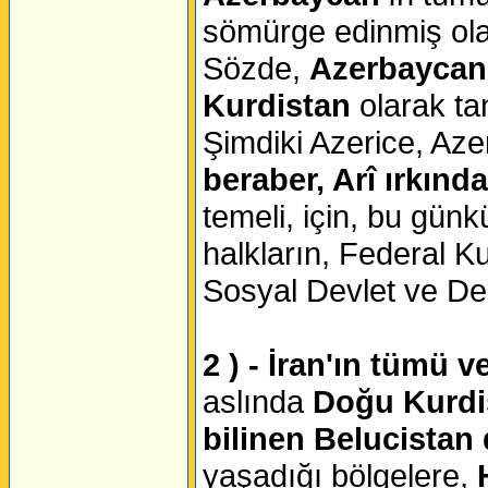
sömürge edinmiş ol
Sözde,
Azerbaycan 
Kurdistan
olarak ta
Şimdiki Azerice, Aze
beraber, Arî ırkınd
temeli, için, bu gün
halkların, Federal Ku
Sosyal Devlet ve Dem
2 ) - İran'ın tümü ve
aslında
Doğu Kurd
bilinen Belucistan 
yaşadığı bölgelere,