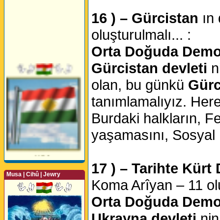
16 ) – Gürcistan
ın
oluşturulmalı... :
Orta Doğuda Demokr
Gürcistan devleti
ni
olan, bu günkü
Gürc
tanımlamalıyız. Her
Burdaki halkların, Fe
yaşamasını, Sosyal D
17 ) – Tarihte Kürt
Musa | Cihû | Jewry
Koma Arîyan – 11 olu
Orta Doğuda Demokr
Ukrayna devleti
nin