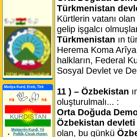
Türkmenistan devle
Kürtlerin vatanı ola
gelip işgalcı olmuşla
Türkmenistan
ın t
Herema Koma Arîyan 
halkların, Federal Ku
Sosyal Devlet ve Dem
Medya Kurd, Ereb, Tirk
11 ) – Özbekistan
ı
oluşturulmalı... :
Orta Doğuda Demokr
Özbekistan devleti
Malperên Kurdî, Yê
olan, bu günkü
Özbe
Polîtîk-Civak-Huner.