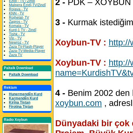
2 -
PDK – XOYBUN ad
Êzidî - TV / Zindî
Malpera Êzidî-TV/Zindî
Rojava - TV
KNN - TV
Rojhelat- TV
3 -
Kurmak istediği
Zagros - TV
Komala - TV
Kurd-1 TV - Zindî
Tishk - TV
Vîn - TV
Xoybun-TV :
http:/
Newroz - TV
Zaza TV-Flash-Player
Zaza-TV-Media-Player
Zaza TV
Xoybun-TV :
http:
Paltalk Download
name=KurdishTV&tv
Paltalk Download
Reklam
4 -
Benim 2002 den b
Hunermendên Kurd
Karmendên Kurd
xoybun.com
, adresli
Kirîna Tiştan
Firotina Tiştan
Radio Xoybun
Dünyadaki bir çok d