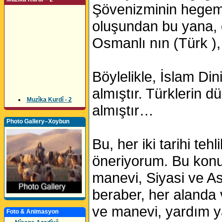
Şövenizminin hegemon
oluşundan bu yana, 
Osmanlı nın (Türk )
Böylelikle, İslam Din
almıştır. Türklerin 
Muzîka Kurdî - 2
almıştır…
Photo Gallery–Xoybun
Bu, her iki tarihi teh
öneriyorum. Bu konu
manevi, Siyasi ve Ask
beraber, her alanda
ve manevi, yardım y
Foto & Animasyon