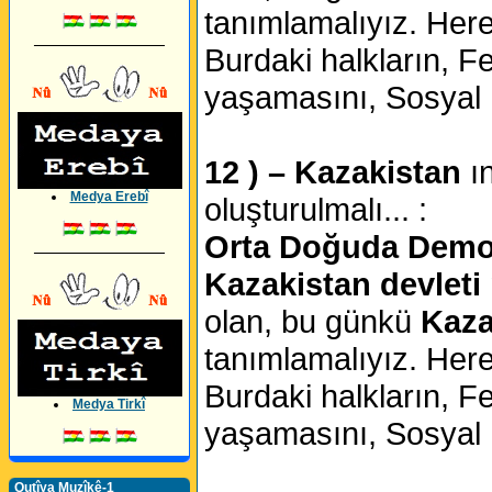
tanımlamalıyız. Her
_________________
Burdaki halkların, Fe
yaşamasını, Sosyal D
12 ) – Kazakistan
ı
Medya Erebî
oluşturulmalı... :
Orta Doğuda Demokr
_________________
Kazakistan devleti
olan, bu günkü
Kaza
tanımlamalıyız. Her
Burdaki halkların, Fe
Medya Tirkî
yaşamasını, Sosyal D
Qutîya Muzîkê-1