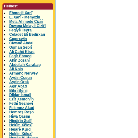
Helbest
Ehmedê Xanî
E. Xanî - Memozîn
Mela Ahmedê Cizîrî
Dîwana Melayê Cizîrî
Feqîyê Teyra
Celadet Elî Bedirxan
Cîgerxwîn
Ciwanê Abdal
Osman Sebrî
Alî Cahît Kiraç
Feqîr Ehmed
Ahîn Zozanî
Abdullah Karabag
Alî Kolo
Armanc Nerwey
Aydin Coşun
Aydin Orak
Agir Abad
Bihrî Bênij
Dildar Îsmail
Ezîz Xemcivîn
Fethî Gezneyî
Felemez Akad
Hemreş Reşo
Hîwa Qasim
Hindirîn Gullî
Hekîm Xêlexî
Hejarê Kurd
Hekîm Xêlexî