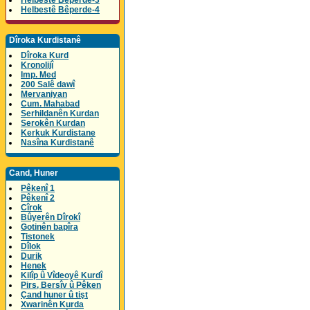
Helbestê Bêperde-3
Helbestê Bêperde-4
Dîroka Kurdistanê
Dîroka Kurd
Kronolijî
Imp. Med
200 Salê dawî
Mervaniyan
Cum. Mahabad
Serhildanên Kurdan
Serokên Kurdan
Kerkuk Kurdistane
Nasîna Kurdistanê
Cand, Huner
Pêkenî 1
Pêkenî 2
Cîrok
Bûyerên Dîrokî
Gotinên bapîra
Tistonek
Dîlok
Durik
Henek
Kilîp û Vîdeoyê Kurdî
Pirs, Bersîv û Pêken
Çand huner û tişt
Xwarinên Kurda