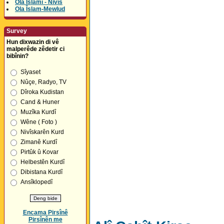
Ola Îslamî - Nivîs
Ola Îslam-Mewlud
Survey
Hun dixwazin di vê
malperêde zêdetir ci
bibînin?
Sîyaset
Nûçe, Radyo, TV
Dîroka Kudistan
Cand & Huner
Muzîka Kurdî
Wêne ( Foto )
Nivîskarên Kurd
Zimanê Kurdî
Pirtûk û Kovar
Helbestên Kurdî
Dibistana Kurdî
Ansîklopedî
Encama Pirsînê
Pirsînên me