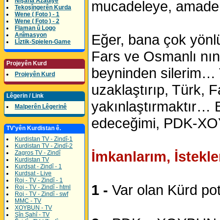
Nîşana Azadîyê
mucadeleye, amade
Tekoşîngerên Kurda
Wene ( Foto ) - 1
Wene ( Foto ) - 2
Flaman û Logo
Anîmasyon
Eğer, bana çok yönl
Lîztik-Spielen-Game
Fars ve Osmanlı nın 
Projeyên Kurd
beyninden silerim… T
Projeyên Kurd
uzaklaştırıp, Türk, Fa
Lêgerin / Link
yakınlaştırmaktır… B
Malperên Lêgerinê
edeceğimi, PDK-XOYB
TV'yên Kurdistan ê.
Kurdistan TV - Zindî-1
Kurdistan TV - Zindî-2
İmkanlarım, İstekle
Zagros TV - Zindî
Kurdistan TV
Kurdsat - Zindî - 1
Kurdsat - Live
Roj - TV - Zindî - 1
1 -
Var olan Kürd pot
Roj - TV - Zindî - html
Roj - TV - Zindî - swf
MMC - TV
XOYBUN - TV
Şîn Şahî - TV