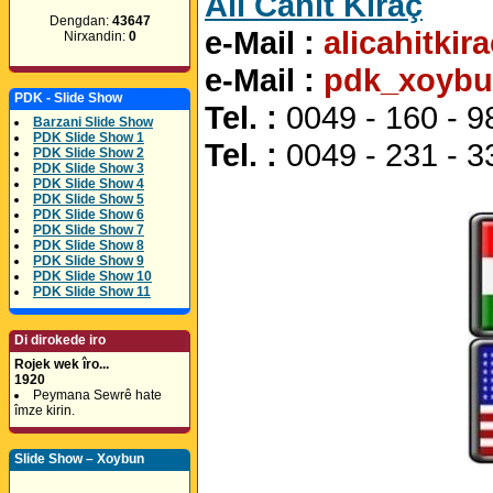
Alî Cahît Kiraç
Dengdan:
43647
e-Mail :
alicahitki
Nirxandin:
0
e-Mail :
pdk_xoyb
PDK - Slide Show
Tel. :
0049 - 160 - 9
Barzani Slide Show
PDK Slide Show 1
Tel. :
0049 - 231 - 3
PDK Slide Show 2
PDK Slide Show 3
PDK Slide Show 4
PDK Slide Show 5
PDK Slide Show 6
PDK Slide Show 7
PDK Slide Show 8
PDK Slide Show 9
PDK Slide Show 10
PDK Slide Show 11
Di dirokede iro
Rojek wek îro...
1920
Peymana Sewrê hate
îmze kirin.
Slide Show – Xoybun