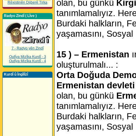
olan, bu günkü
Kirg
Rêxistinên Dijberê Tirka
tanımlamalıyız. Her
Radyo Zindî ( Lîve )
Burdaki halkların, Fe
yaşamasını, Sosyal D
7 - Radyo yên Zindî
15 ) – Ermenistan
ı
Qutîya Mizîka Kurdî - 3
Qutîya Mizîka Kurdî - 4
oluşturulmalı... :
Orta Doğuda Demokr
Kurdî û Îngîlîzî
Ermenistan devleti
olan, bu günkü
Erm
tanımlamalıyız. Her
Burdaki halkların, Fe
yaşamasını, Sosyal D