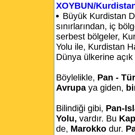
XOYBUN/Kurdistan
Büyük Kurdistan Dev
sınırlarından, iç bö
serbest bölgeler, Kur
Yolu ile, Kurdistan H
Dünya ülkerine açık o
Böylelikle,
Pan - Tü
Avrupa
ya giden,
bi
Bilindiği gibi,
Pan-Is
Yolu,
vardır. Bu
Kap
de,
Marokko
dur.
Pa