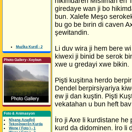
hikimdaren Mısılman en T
giredaye wan ji bo hikim
bun. Xalefe Meşo serokek
bu go be bırin di caven A
şewitandin.
Li duv wira ji hem bere 
Muzîka Kurdî - 2
kiwexi ji binid be serok b
Photo Gallery–Xoybun
xwe u gredayi xwe bikin.
Pişti kuşitına herdo ber
Dendel berpirsiyariya ki
ew ji dan kuştin. Pişti K
vekatahan u bun heft bav
Foto & Animasyon
İro ji Axe li kurdistane he
Nîşana Azadîyê
Tekoşîngerên Kurda
kurd da didominen. İro li 
Wene ( Foto ) - 1