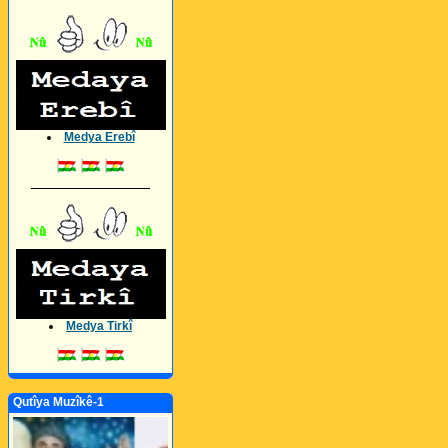
Medya Erebî
_________________
Medya Tirkî
Qutîya Muzîkê-1