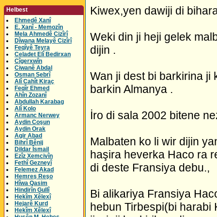
Kiwex,yen dawiji di bihara
Helbest
Ehmedê Xanî
E. Xanî - Memozîn
Mela Ahmedê Cizîrî
Weki din ji heji gelek mal
Dîwana Melayê Cizîrî
dijin .
Feqîyê Teyra
Celadet Elî Bedirxan
Cîgerxwîn
Ciwanê Abdal
Wan ji dest bi barkirina ji
Osman Sebrî
Alî Cahît Kiraç
barkin Almanya .
Feqîr Ehmed
Ahîn Zozanî
Abdullah Karabag
Alî Kolo
İro di sala 2002 bitene nezi
Armanc Nerwey
Aydin Coşun
Aydin Orak
Agir Abad
Malbaten ko li wir dijin ya
Bihrî Bênij
Dildar Îsmail
haşira heverka Haco ra re
Ezîz Xemcivîn
Fethî Gezneyî
di deste Fransiya debu.,
Felemez Akad
Hemreş Reşo
Hîwa Qasim
Hindirîn Gullî
Bi alikariya Fransiya Hac
Hekîm Xêlexî
Hejarê Kurd
hebun Tirbespi(bi harabi
Hekîm Xêlexî