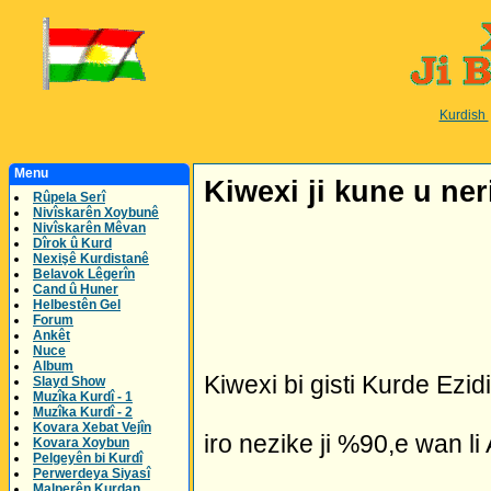
Kurdish
Menu
Kiwexi ji kune u ner
Rûpela Serî
Nivîskarên Xoybunê
Nivîskarên Mêvan
Dîrok û Kurd
Nexişê Kurdistanê
Belavok Lêgerîn
Cand û Huner
Helbestên Gel
Forum
Ankêt
Nuce
Album
Kiwexi bi gisti Kurde Ezid
Slayd Show
Muzîka Kurdî - 1
Muzîka Kurdî - 2
Kovara Xebat Vejîn
iro nezike ji %90,e wan li
Kovara Xoybun
Pelgeyên bi Kurdî
Perwerdeya Siyasî
Malperên Kurdan