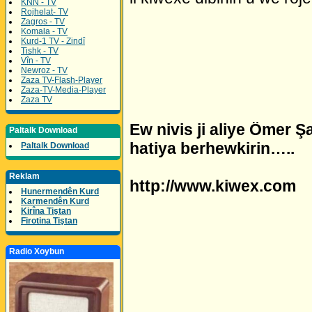
KNN - TV
Rojhelat- TV
Zagros - TV
Komala - TV
Kurd-1 TV - Zindî
Tishk - TV
Vîn - TV
Newroz - TV
Zaza TV-Flash-Player
Zaza-TV-Media-Player
Zaza TV
Ew nivis ji aliye Ömer Ş
Paltalk Download
hatiya berhewkirin…..
Paltalk Download
Reklam
http://www.kiwex.com
Hunermendên Kurd
Karmendên Kurd
Kirîna Tiştan
Firotina Tiştan
Radio Xoybun