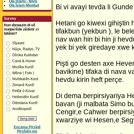
Ola Îslamî - Nivîs
Bi vi avayi tevda li Gunde
Ola Îslam-Mewlud
Survey
Hetani go kiwexi gihiştin 
Hun dixwazin di vê
malperêde zêdetir ci
tifakbun (yekbun ), le be
bibînin?
nav wan hin bi hin ji hev
Sîyaset
yek bi yek giredaye xwe k
Nûçe, Radyo, TV
Dîroka Kudistan
Cand & Huner
Pişti go desten axe Hever
Muzîka Kurdî
bavikine) tifaka di nava v
Wêne ( Foto )
hevdu kirin heft perçe.
Nivîskarên Kurd
Zimanê Kurdî
Pirtûk û Kovar
Di dema berpirsiyariya H
Helbestên Kurdî
bavan (ji malbata Simo bun
Dibistana Kurdî
Ansîklopedî
Cengir,e Cahwer berpirsiy
xwarziye wi Hesen,e Segv
Encama Pirsînê
Pirsînên me