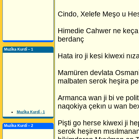
Cindo, Xelefe Meşo u Hes
Himedie Cahwer ne keça x
berdanç
Muzîka Kurdî – 1
Hata iro ji kesi kiwexi nız
Mamüren devlata Osmani bı
malbaten serok heşira pek
Armanca wan ji bi ve poli
naqokiya çekın u wan bex
Muzîka Kurdî - 1
Pişti go herse kiwexi ji h
Muzîka Kurdî – 2
serok heşiren mısılmanan 