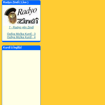
Radyo Zindî ( Lîve )
7 - Radyo yên Zindî
Qutîya Mizîka Kurdî - 3
Qutîya Mizîka Kurdî - 4
Kurdî û Îngîlîzî