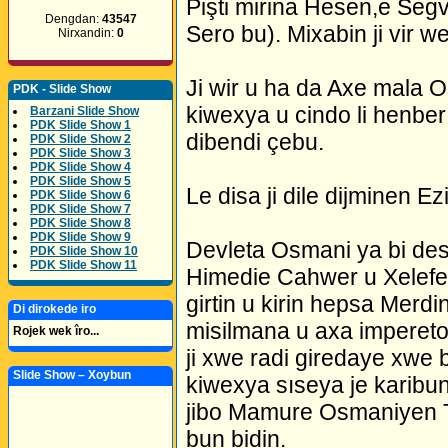
Pişti mirina Hesen,e Segv
Dengdan:
43547
Sero bu). Mixabin ji vir 
Nirxandin:
0
Ji wir u ha da Axe mala Os
PDK - Slide Show
kiwexya u cindo li henber 
Barzani Slide Show
PDK Slide Show 1
dibendi çebu.
PDK Slide Show 2
PDK Slide Show 3
PDK Slide Show 4
PDK Slide Show 5
Le disa ji dile dijminen E
PDK Slide Show 6
PDK Slide Show 7
PDK Slide Show 8
PDK Slide Show 9
Devleta Osmani ya bi de
PDK Slide Show 10
PDK Slide Show 11
Himedie Cahwer u Xelefe
girtin u kirin hepsa Merd
Di dirokede iro
misilmana u axa impereto
Rojek wek îro...
ji xwe radi giredaye xwe 
Slide Show – Xoybun
kiwexya sıseya je karibun 
jibo Mamure Osmaniyen Ti
bun bidin.