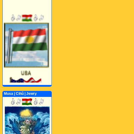
Musa | Cihû | Jewry