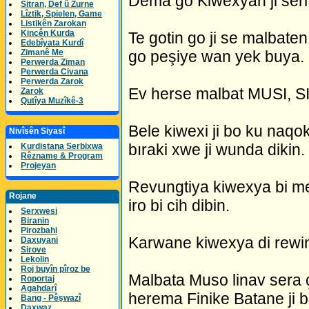
Dema go Kiwexyan ji serha
Sitran, Def û Zurne
Lîztik, Spielen, Game
Listikên Zarokan
Kincên Kurda
Te gotin go ji se malbaten
Edebîyata Kurdî
Zimanê Me
go peşiye wan yek buya.
Perwerda Ziman
Perwerda Civana
Perwerda Zarok
Ev herse malbat MUSI, 
Zarok
Qutîya Muzîkê-3
Bele kiwexi ji bo ku naqok
Nivîsên Siyasî
bıraki xwe ji wunda dikin.
Kurdistana Serbixwa
Rêzname & Program
Projeyan
Revungtiya kiwexya bi me
Rojane
iro bi cih dibin.
Serxwesi
Biranin
Pirozbahi
Karwane kiwexya di rewin
Daxuyani
Sirove
Lekolin
Roj buyîn pîroz be
Malbata Muso linav sera ç
Roportaj
Agahdarî
herema Finike Batane ji b
Bang - Pêşwazî
Daxwaz