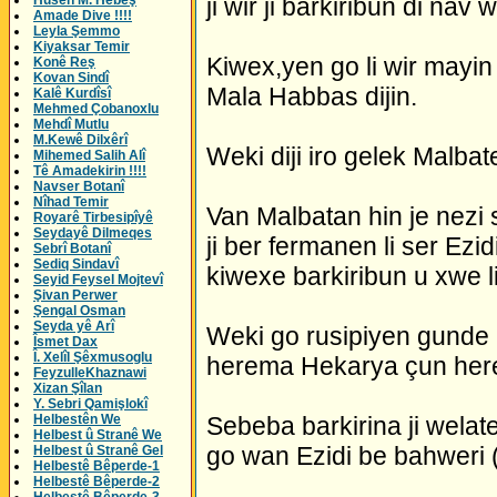
Husên M. Hebeş
ji wir ji barkiribun di nav 
Amade Dive !!!!
Leyla Şemmo
Kiyaksar Temir
Kiwex,yen go li wir mayin
Konê Reş
Kovan Sindî
Mala Habbas dijin.
Kalê Kurdîsî
Mehmed Çobanoxlu
Mehdî Mutlu
M.Kewê Dilxêrî
Weki diji iro gelek Malbate
Mihemed Salih Alî
Tê Amadekirin !!!!
Navser Botanî
Nîhad Temir
Van Malbatan hin je nezi se
Royarê Tirbesipîyê
Seydayê Dilmeqes
ji ber fermanen li ser Ez
Sebrî Botanî
Sediq Sindavî
kiwexe barkiribun u xwe l
Seyid Feysel Mojtevî
Şivan Perwer
Şengal Osman
Seyda yê Arî
Weki go rusipiyen gunde k
Îsmet Dax
Î. Xelîl Şêxmusoglu
herema Hekarya çun her
FeyzulleKhaznawi
Xizan Şîlan
Y. Sebri Qamişlokî
Helbestên We
Sebeba barkirina ji welate
Helbest û Stranê We
go wan Ezidi be bahweri (be
Helbest û Stranê Gel
Helbestê Bêperde-1
Helbestê Bêperde-2