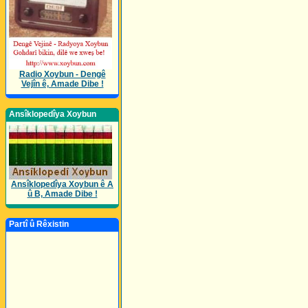
Radio Xoybun - Dengê
Vejîn ê, Amade Dibe !
Ansîklopedîya Xoybun
Ansîklopedîya Xoybun ê A
û B, Amade Dibe !
Partî û Rêxistin