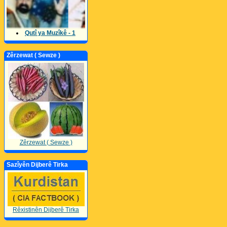
Qutî ya Muzîkê - 1
Zêrzewat ( Sewze )
Zêrzewat ( Sewze )
Sazîyên Dijberê Tirka
Rêxistinên Dijberê Tirka