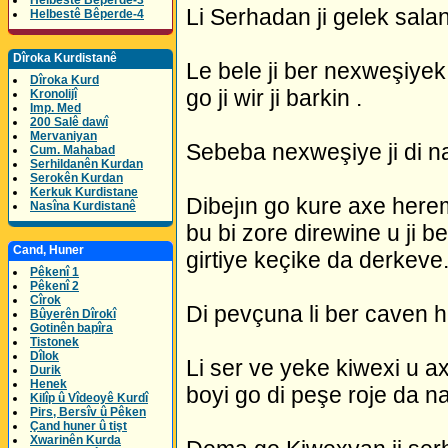
Helbestê Bêperde-3
Li Serhadan ji gelek salan 
Helbestê Bêperde-4
Dîroka Kurdistanê
Le bele ji ber nexweşiye
Dîroka Kurd
go ji wir ji barkin .
Kronolijî
Imp. Med
200 Salê dawî
Mervaniyan
Sebeba nexweşiye ji di n
Cum. Mahabad
Serhildanên Kurdan
Serokên Kurdan
Kerkuk Kurdistane
Dibejın go kure axe herem
Nasîna Kurdistanê
bu bi zore direwine u ji b
Cand, Huner
girtiye keçike da derkeve
Pêkenî 1
Pêkenî 2
Cîrok
Di pevçuna li ber caven he
Bûyerên Dîrokî
Gotinên bapîra
Tistonek
Dîlok
Li ser ve yeke kiwexi u ax
Durik
Henek
boyi go di peşe roje da n
Kilîp û Vîdeoyê Kurdî
Pirs, Bersîv û Pêken
Çand huner û tişt
Xwarinên Kurda