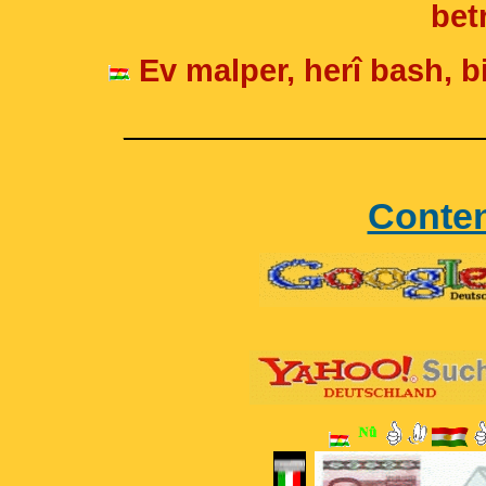
betr
Ev malper, herî bash, bi
____________________
Conte