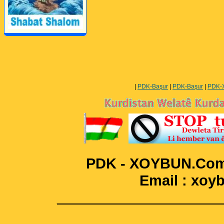
Perwerde ya Zimanê
Kurdî û Îngîlîzî
|
PDK-Başur
|
PDK-Başur
|
PDK-
PDK - XOYBUN.Com 
Email : xo
____________________