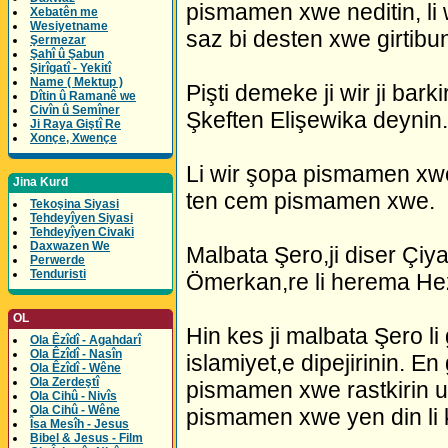
pismamen xwe neditin, l
Xebatên me
Wesiyetname
saz bi desten xwe girtibu
Şermezar
Şahî û Şabun
Şirîgatî - Yekitî
Name ( Mektup )
Pişti demeke ji wir ji bark
Dîtin û Ramanê we
Civîn û Semîner
Şkeften Elişewika deynin.
Ji Raya Giştî Re
Xonçe, Xwençe
Li wir şopa pismamen xwe
Jina Kurd
ten cem pismamen xwe.
Tekoşina Siyasi
Tehdeyîyen Siyasi
Tehdeyîyen Civaki
Daxwazen We
Malbata Şero,ji diser Çiy
Perwerde
Tenduristi
Ömerkan,re li herema Hezex
OL
Hin kes ji malbata Şero li
Ola Êzîdî - Agahdarî
Ola Êzîdî - Nasîn
islamiyet,e dipejirinin. En
Ola Êzîdî - Wêne
Ola Zerdeştî
pismamen xwe rastkirin u 
Ola Cihû - Nivîs
Ola Cihû - Wêne
pismamen xwe yen din li k
Îsa Mesîh - Jesus
Bibel & Jesus - Film