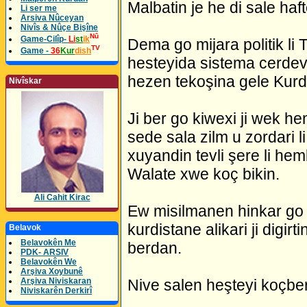
Malbatin je he di sale ha
Li ser me
Arsiva Nûceyan
Nivîs & Nûçe Bişîne
Nû
Game-Cilîp-
Li
st
ik
Dema go mijara politik li 
TV
Game -
36
Kur
dish
hesteyida sistema cerdeva
hezen tekoşina gele Kurd
Nivîskar
Ji ber go kiwexi ji wek h
sede sala zilm u zordari 
xuyandin tevli şere li hem
Walate xwe koç bikin.
Ali Cahit Kirac
Ew misilmanen hinkar go ji 
kurdistane alikari ji digir
Belavok
Belavokên Me
berdan.
PDK- ARSIV
Belavokên We
Arşiva Xoybunê
Arşiva Niviskaran
Nive salen heşteyi koçbe
Niviskarên Derkirî