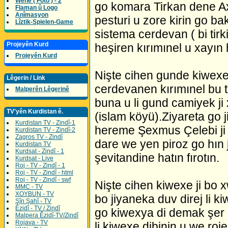
Wene ( Foto ) - 2
go komara Tirkan dene Ax
Flaman û Logo
Anîmasyon
pesturi u zore kirin go bak
Lîztik-Spielen-Game
sistema cerdevan ( bi tir
Projeyên Kurd
heşiren kırımınel u xayın h
Projeyên Kurd
Nişte cihen gunde kiwexe 
Lêgerin / Link
cerdevanen kırımınel bu t
Malperên Lêgerinê
buna u li gund camiyek ji
TV'yên Kurdistan ê.
(islam köyü).Ziyareta go 
Kurdistan TV - Zindî-1
hereme Şexmus Çelebi ji 
Kurdistan TV - Zindî-2
Zagros TV - Zindî
dare we yen piroz go hın 
Kurdistan TV
Kurdsat - Zindî - 1
şevitandine hatın fırotın.
Kurdsat - Live
Roj - TV - Zindî - 1
Roj - TV - Zindî - html
Roj - TV - Zindî - swf
Nişte cihen kiwexe ji bo x
MMC - TV
XOYBUN - TV
bo jiyaneka duv direj li 
Şîn Şahî - TV
Êzidî - TV / Zindî
go kiwexya di demak şer 
Malpera Êzidî-TV/Zindî
Rojava - TV
li kiwexe dibinin u we roj