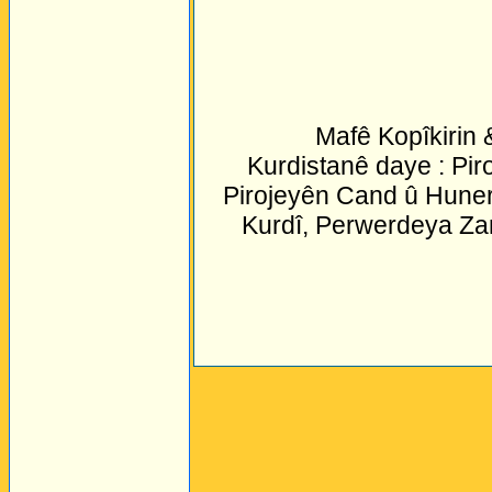
Mafê Kopîkirin
Kurdistanê daye : Pir
Pirojeyên Cand û Huner
Kurdî, Perwerdeya Za