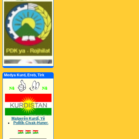
Medya Kurd, Ereb, Tirk
Malperên Kurdî, Yê
Polîtîk-Civak-Huner.
_________________