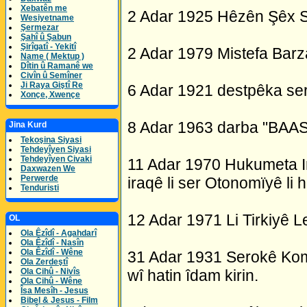
Xebatên me
2 Adar 1925 Hêzên Şêx Se
Wesiyetname
Şermezar
Şahî û Şabun
Şirîgatî - Yekitî
2 Adar 1979 Mistefa Barza
Name ( Mektup )
Dîtin û Ramanê we
Civîn û Semîner
Ji Raya Giştî Re
6 Adar 1921 destpêka ser
Xonçe, Xwençe
8 Adar 1963 darba "BAAS"
Jina Kurd
Tekoşina Siyasi
Tehdeyîyen Siyasi
Tehdeyîyen Civaki
11 Adar 1970 Hukumeta I
Daxwazen We
Perwerde
iraqê li ser Otonomïyê li
Tenduristi
12 Adar 1971 Li Tirkiyê 
OL
Ola Êzîdî - Agahdarî
Ola Êzîdî - Nasîn
Ola Êzîdî - Wêne
31 Adar 1931 Serokê K
Ola Zerdeştî
Ola Cihû - Nivîs
wî hatin îdam kirin.
Ola Cihû - Wêne
Îsa Mesîh - Jesus
Bibel & Jesus - Film