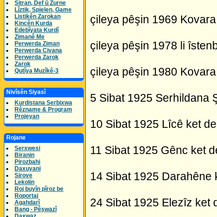
Sitran, Def û Zurne
Lîztik, Spielen, Game
Listikên Zarokan
çileya pêşin 1969 Kovara
Kincên Kurda
Edebîyata Kurdî
Zimanê Me
çileya pêşin 1978 li îste
Perwerda Ziman
Perwerda Civana
Perwerda Zarok
Zarok
çileya pêşin 1980 Kovar
Qutîya Muzîkê-3
Nivîsên Siyasî
5 Sibat 1925 Serhildana Ş
Kurdistana Serbixwa
Rêzname & Program
Projeyan
10 Sibat 1925 Lîcê ket d
Rojane
11 Sibat 1925 Gênc ket 
Serxwesi
Biranin
Pirozbahi
Daxuyani
14 Sibat 1925 Darahêne 
Sirove
Lekolin
Roj buyîn pîroz be
Roportaj
24 Sibat 1925 Elezîz ket
Agahdarî
Bang - Pêşwazî
Daxwaz