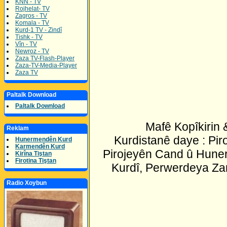
KNN - TV
Rojhelat- TV
Zagros - TV
Komala - TV
Kurd-1 TV - Zindî
Tishk - TV
Vîn - TV
Newroz - TV
Zaza TV-Flash-Player
Zaza-TV-Media-Player
Zaza TV
Paltalk Download
Paltalk Download
Mafê Kopîkirin
Reklam
Kurdistanê daye : Pir
Hunermendên Kurd
Karmendên Kurd
Pirojeyên Cand û Huner
Kirîna Tiştan
Firotina Tiştan
Kurdî, Perwerdeya Za
Radio Xoybun