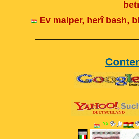
betr
Ev malper, herî bash, bi
____________________
Conte