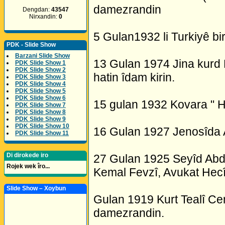
damezrandin
Dengdan:
43547
Nirxandin:
0
5 Gulan1932 li Turkiyê bi
PDK - Slide Show
Barzani Slide Show
13 Gulan 1974 Jina kurd 
PDK Slide Show 1
PDK Slide Show 2
hatin îdam kirin.
PDK Slide Show 3
PDK Slide Show 4
PDK Slide Show 5
PDK Slide Show 6
15 gulan 1932 Kovara " 
PDK Slide Show 7
PDK Slide Show 8
PDK Slide Show 9
PDK Slide Show 10
16 Gulan 1927 Jenosîda 
PDK Slide Show 11
Di dirokede iro
27 Gulan 1925 Seyîd Abdu
Rojek wek îro...
Kemal Fevzî, Avukat Hecî 
Slide Show – Xoybun
Gulan 1919 Kurt Tealî Ce
damezrandin.