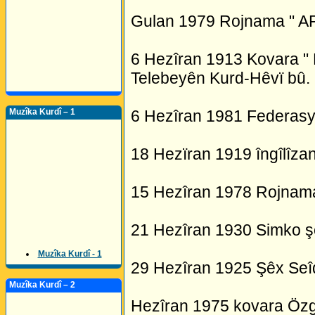
Gulan 1979 Rojnama " AR
6 Hezîran 1913 Kovara "
Telebeyên Kurd-Hêvï bû.
Muzîka Kurdî – 1
6 Hezîran 1981 Federasy
18 Hezïran 1919 îngîlîza
15 Hezîran 1978 Rojnam
21 Hezîran 1930 Simko şe
Muzîka Kurdî - 1
29 Hezîran 1925 Şêx Seîd 
Muzîka Kurdî – 2
Hezîran 1975 kovara Özgü