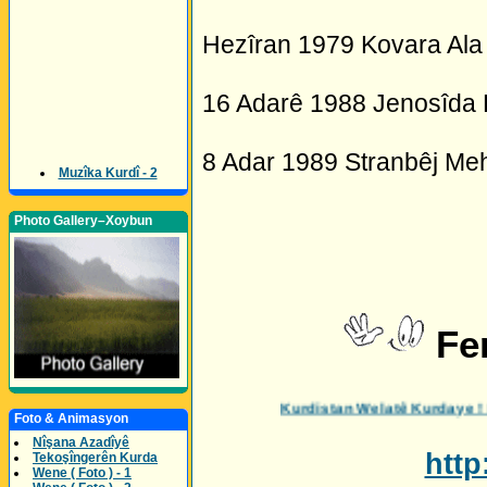
Hezîran 1979 Kovara Ala 
16 Adarê 1988 Jenosîda 
8 Adar 1989 Stranbêj Me
Muzîka Kurdî - 2
Photo Gallery–Xoybun
Fer
Kurdistan Welatê Kurdaye ! Her Bijî 
Foto & Animasyon
Nîşana Azadîyê
htt
Tekoşîngerên Kurda
Wene ( Foto ) - 1