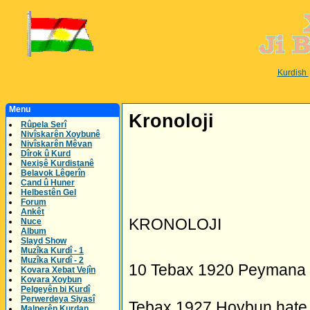
Kurdish
Menu
Kronoloji
Rûpela Serî
Nivîskarên Xoybunê
Nivîskarên Mêvan
Dîrok û Kurd
Nexişê Kurdistanê
Belavok Lêgerîn
Cand û Huner
Helbestên Gel
Forum
Ankêt
KRONOLOJI
Nuce
Album
Slayd Show
Muzîka Kurdî - 1
Muzîka Kurdî - 2
10 Tebax 1920 Peymana S
Kovara Xebat Vejîn
Kovara Xoybun
Pelgeyên bi Kurdî
Perwerdeya Siyasî
Tebax 1927 Hoybun hate 
Malperên Kurdan