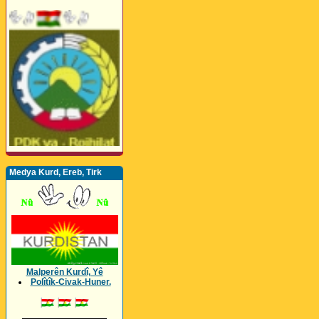
Medya Kurd, Ereb, Tirk
Malperên Kurdî, Yê
Polîtîk-Civak-Huner.
_________________