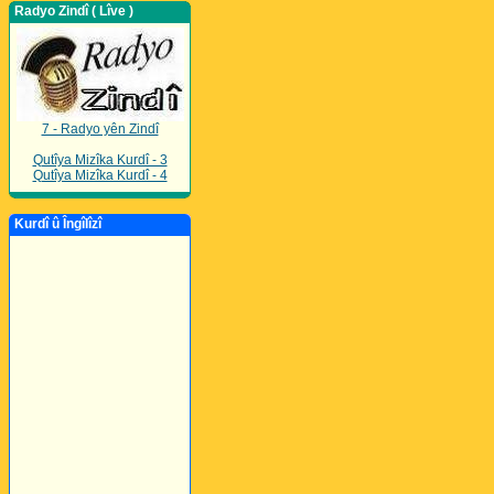
Radyo Zindî ( Lîve )
7 - Radyo yên Zindî
Qutîya Mizîka Kurdî - 3
Qutîya Mizîka Kurdî - 4
Kurdî û Îngîlîzî