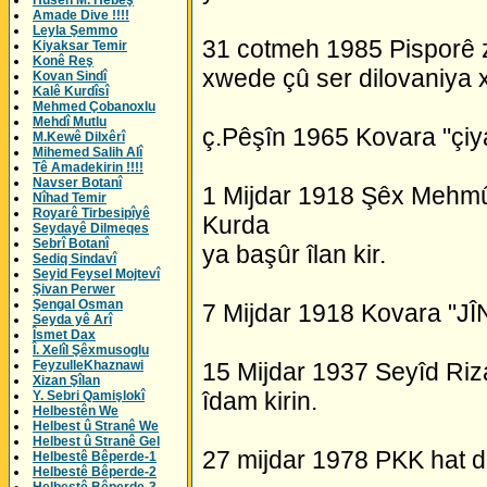
Husên M. Hebeş
Amade Dive !!!!
Leyla Şemmo
31 cotmeh 1985 Pisporê z
Kiyaksar Temir
Konê Reş
xwede çû ser dilovaniya 
Kovan Sindî
Kalê Kurdîsî
Mehmed Çobanoxlu
Mehdî Mutlu
ç.Pêşîn 1965 Kovara "çiya
M.Kewê Dilxêrî
Mihemed Salih Alî
Tê Amadekirin !!!!
Navser Botanî
1 Mijdar 1918 Şêx Mehm
Nîhad Temir
Royarê Tirbesipîyê
Kurda
Seydayê Dilmeqes
Sebrî Botanî
ya başûr îlan kir.
Sediq Sindavî
Seyid Feysel Mojtevî
Şivan Perwer
Şengal Osman
7 Mijdar 1918 Kovara "JÎ
Seyda yê Arî
Îsmet Dax
Î. Xelîl Şêxmusoglu
FeyzulleKhaznawi
15 Mijdar 1937 Seyîd Riza 
Xizan Şîlan
îdam kirin.
Y. Sebri Qamişlokî
Helbestên We
Helbest û Stranê We
Helbest û Stranê Gel
27 mijdar 1978 PKK hat 
Helbestê Bêperde-1
Helbestê Bêperde-2