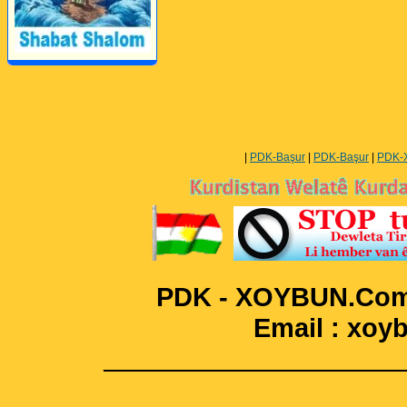
Perwerde ya Zimanê
Kurdî û Îngîlîzî
|
PDK-Başur
|
PDK-Başur
|
PDK-
PDK - XOYBUN.Com 
Email : xo
____________________