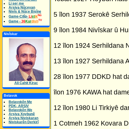
Li ser me
Arsiva Nûceyan
Nivîs & Nûçe Bişîne
5 îlon 1937 Serokê Serhil
Nû
Game-Cilîp-
Li
st
ik
TV
Game -
36
Kur
dish
9 îlon 1984 Nivîskar û H
Nivîskar
12 îlon 1924 Serhildana N
13 îlon 1927 Serhildana A
28 îlon 1977 DDKD hat d
Ali Cahit Kirac
îlon 1976 KAWA hat dame
Belavok
Belavokên Me
PDK- ARSIV
12 îlon 1980 Li Tirkiyê d
Belavokên We
Arşiva Xoybunê
Arşiva Niviskaran
1 Cotmeh 1962 Kovara Dicl
Niviskarên Derkirî