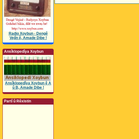
Radio Xoybun - Dengê
Vejîn ê, Amade Dibe !
Ansîklopedîya Xoybun
Ansîklopedîya Xoybun ê A
û B, Amade Dibe !
Partî û Rêxistin