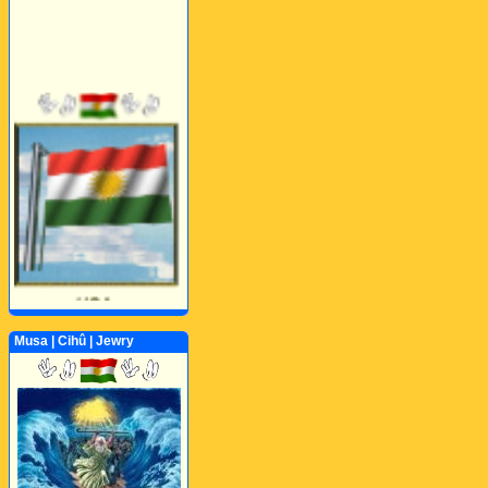
Musa | Cihû | Jewry