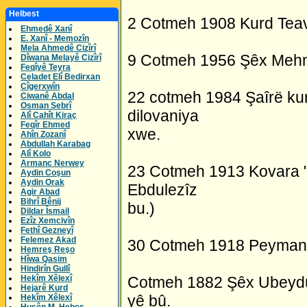
Helbest
2 Cotmeh 1908 Kurd Teav
Ehmedê Xanî
E. Xanî - Memozîn
Mela Ahmedê Cizîrî
9 Cotmeh 1956 Şêx Mehmu
Dîwana Melayê Cizîrî
Feqîyê Teyra
Celadet Elî Bedirxan
Cîgerxwîn
22 cotmeh 1984 Şaîrë kur
Ciwanê Abdal
Osman Sebrî
dilovaniya
Alî Cahît Kiraç
Feqîr Ehmed
xwe.
Ahîn Zozanî
Abdullah Karabag
Alî Kolo
Armanc Nerwey
23 Cotmeh 1913 Kovara 
Aydin Coşun
Aydin Orak
Ebdulezîz
Agir Abad
Bihrî Bênij
bu.)
Dildar Îsmail
Ezîz Xemcivîn
Fethî Gezneyî
Felemez Akad
30 Cotmeh 1918 Peymana
Hemreş Reşo
Hîwa Qasim
Hindirîn Gullî
Hekîm Xêlexî
Cotmeh 1882 Şêx Ubeydûl
Hejarê Kurd
yê bû.
Hekîm Xêlexî