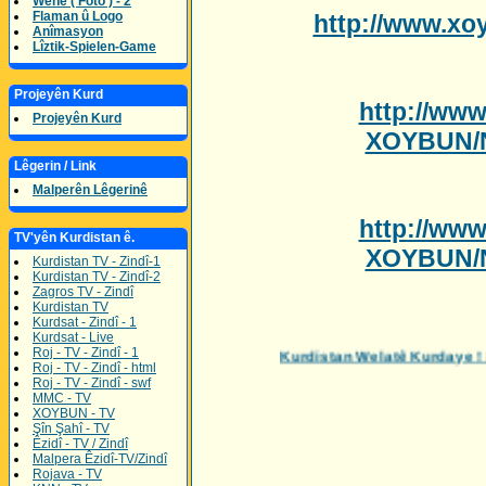
Wene ( Foto ) - 2
Flaman û Logo
http://www.xo
Anîmasyon
Lîztik-Spielen-Game
Projeyên Kurd
http://ww
Projeyên Kurd
XOYBUN/N
Lêgerin / Link
Malperên Lêgerinê
http://ww
TV'yên Kurdistan ê.
XOYBUN/N
Kurdistan TV - Zindî-1
Kurdistan TV - Zindî-2
Zagros TV - Zindî
Kurdistan TV
Kurdsat - Zindî - 1
Kurdsat - Live
Roj - TV - Zindî - 1
Kurdistan Welatê Kurdaye ! Her Bijî 
Roj - TV - Zindî - html
Roj - TV - Zindî - swf
MMC - TV
XOYBUN - TV
Şîn Şahî - TV
Êzidî - TV / Zindî
Malpera Êzidî-TV/Zindî
Rojava - TV