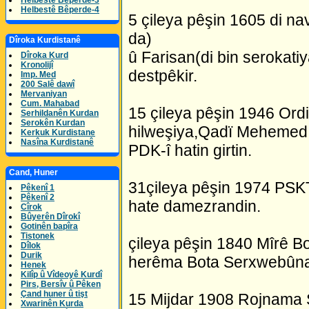
Helbestê Bêperde-3
Helbestê Bêperde-4
5 çileya pêşin 1605 di na
da)
Dîroka Kurdistanê
û Farisan(di bin serokati
Dîroka Kurd
Kronolijî
destpêkir.
Imp. Med
200 Salê dawî
Mervaniyan
Cum. Mahabad
15 çileya pêşin 1946 Or
Serhildanên Kurdan
Serokên Kurdan
hilweşiya,Qadï Mehemed
Kerkuk Kurdistane
Nasîna Kurdistanê
PDK-î hatin girtin.
Cand, Huner
31çileya pêşin 1974 PSKT 
Pêkenî 1
Pêkenî 2
hate damezrandin.
Cîrok
Bûyerên Dîrokî
Gotinên bapîra
Tistonek
çileya pêşin 1840 Mîrê Bo
Dîlok
Durik
herêma Bota Serxwebûna 
Henek
Kilîp û Vîdeoyê Kurdî
Pirs, Bersîv û Pêken
Çand huner û tişt
15 Mijdar 1908 Rojnama Şe
Xwarinên Kurda