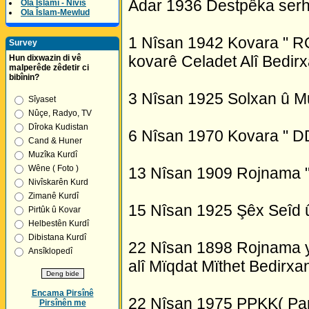
Adar 1936 Destpêka serh
Ola Îslamî - Nivîs
Ola Îslam-Mewlud
1 Nîsan 1942 Kovara " RO
Survey
kovarê Celadet Alî Bedirx
Hun dixwazin di vê
malperêde zêdetir ci
bibînin?
3 Nîsan 1925 Solxan û M
Sîyaset
Nûçe, Radyo, TV
Dîroka Kudistan
6 Nîsan 1970 Kovara " DD
Cand & Huner
Muzîka Kurdî
Wêne ( Foto )
13 Nîsan 1909 Rojnama "Ku
Nivîskarên Kurd
Zimanê Kurdî
15 Nîsan 1925 Şêx Seîd û 3
Pirtûk û Kovar
Helbestên Kurdî
Dibistana Kurdî
22 Nîsan 1898 Rojnama ye
Ansîklopedî
alî Mïqdat Mïthet Bedirxan
Encama Pirsînê
22 Nîsan 1975 PPKK( Part
Pirsînên me