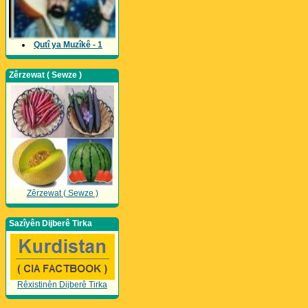
Qutî ya Muzîkê - 1
Zêrzewat ( Sewze )
Zêrzewat ( Sewze )
Sazîyên Dijberê Tirka
Rêxistinên Dijberê Tirka