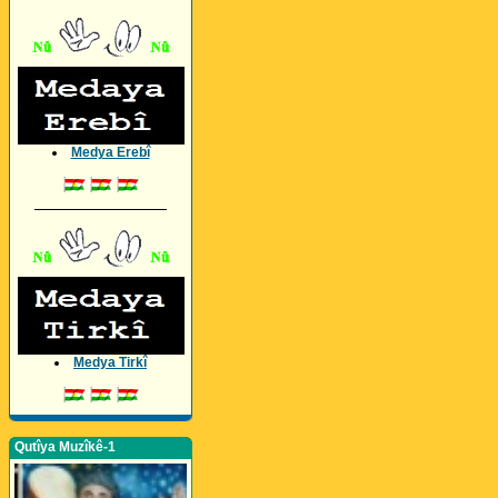
Medya Erebî
_________________
Medya Tirkî
Qutîya Muzîkê-1