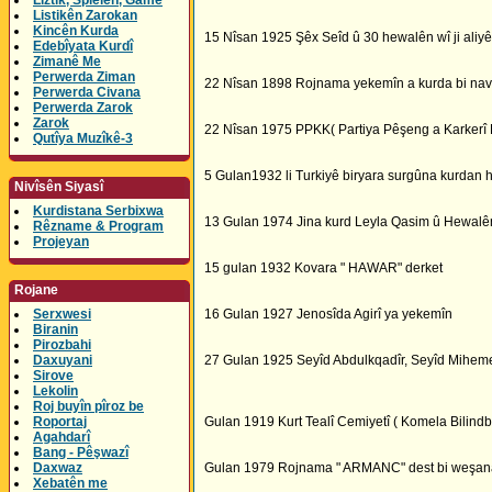
Lîztik, Spielen, Game
Listikên Zarokan
Kincên Kurda
15 Nîsan 1925 Şêx Seîd û 30 hewalên wî ji aliyê l
Edebîyata Kurdî
Zimanê Me
Perwerda Ziman
22 Nîsan 1898 Rojnama yekemîn a kurda bi navê "K
Perwerda Civana
Perwerda Zarok
Zarok
22 Nîsan 1975 PPKK( Partiya Pêşeng a Karkerî 
Qutîya Muzîkê-3
5 Gulan1932 li Turkiyê biryara surgûna kurdan h
Nivîsên Siyasî
Kurdistana Serbixwa
13 Gulan 1974 Jina kurd Leyla Qasim û Hewalên wê
Rêzname & Program
Projeyan
15 gulan 1932 Kovara " HAWAR" derket
Rojane
Serxwesi
16 Gulan 1927 Jenosîda Agirî ya yekemîn
Biranin
Pirozbahi
Daxuyani
27 Gulan 1925 Seyîd Abdulkqadîr, Seyîd Mihemed,
Sirove
Lekolin
Roj buyîn pîroz be
Roportaj
Gulan 1919 Kurt Tealî Cemiyetî ( Komela Bilind
Agahdarî
Bang - Pêşwazî
Daxwaz
Gulan 1979 Rojnama " ARMANC" dest bi weşana
Xebatên me