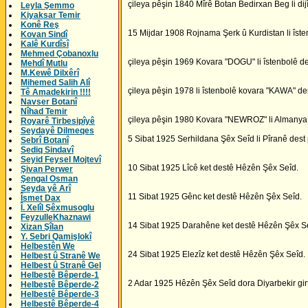
çileya pêşin 1840 Mîrê Botan Bedirxan Beg li di
Leyla Şemmo
Kiyaksar Temir
Konê Reş
15 Mijdar 1908 Rojnama Şerk û Kurdistan li îste
Kovan Sindî
Kalê Kurdîsî
Mehmed Çobanoxlu
çileya pêşin 1969 Kovara "DOGU" li îstenbolê de
Mehdî Mutlu
M.Kewê Dilxêrî
Mihemed Salih Alî
çileya pêşin 1978 li îstenbolê kovara "KAWA" de
Tê Amadekirin !!!!
Navser Botanî
Nîhad Temir
çileya pêşin 1980 Kovara "NEWROZ" li Almanya 
Royarê Tirbesipîyê
Seydayê Dilmeqes
5 Sibat 1925 Serhildana Şêx Seîd li Pîranê dest 
Sebrî Botanî
Sediq Sindavî
Seyid Feysel Mojtevî
10 Sibat 1925 Lîcê ket destê Hêzên Şêx Seîd.
Şivan Perwer
Şengal Osman
Seyda yê Arî
11 Sibat 1925 Gênc ket destê Hêzên Şêx Seîd.
Îsmet Dax
Î. Xelîl Şêxmusoglu
FeyzulleKhaznawi
14 Sibat 1925 Darahêne ket destê Hêzên Şêx S
Xizan Şîlan
Y. Sebri Qamişlokî
Helbestên We
24 Sibat 1925 Elezîz ket destê Hêzên Şêx Seîd.
Helbest û Stranê We
Helbest û Stranê Gel
Helbestê Bêperde-1
2 Adar 1925 Hêzên Şêx Seîd dora Diyarbekir girt
Helbestê Bêperde-2
Helbestê Bêperde-3
Helbestê Bêperde-4