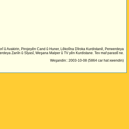
rî û Avakirin, Pirojeyên Cand û Huner, Lêkolîna Dîroka Kurdistanê, Perwerdeya
rdeya Zanîn û Sîyasî, Weşana Malper û TV yên Kurdistane. Tev maf parastî ne.
Weşandin:: 2003-10-08 (5864 car hat xwendin)