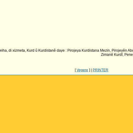
a, di xizmeta, Kurd û Kurdistanê daye : Pirojeya Kurdistana Mezin, Pirojeyên Abo
Zimanê Kurdî, Perwe
[
Vegere
] |
PRINTER