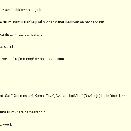
eşkerên tirk ve hatin girtin.
urdistan" li Kahîre ji alî Mïqdat Mïthet Bedirxan ve hat derxistin.
Kurdistan) hate damezrandin
at stendin.
 ji alî rejîma Iraqê ve hatin îdam kirin.
 Sadî, Xoce eskerî, Kemal Fevzî, Avukat Hecî Ahdî (Bavê tujo) hatin îdam kirin.
bûna Kurd) hate damezrandin.
 xwe kir.