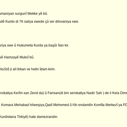
Osmaniyan surgunî Mekke yê bû.
ê Kurdo di 76 saliya xwede çû ser dilovaniya xwe.
ya xwe û Hukumeta Kurda ya başûr îlan kir.
ê wê Hamzayê Muksî bû.
îzê ji alï tirkan ve hetin îdam kirin.
erokatiya Kerîm xan Zend da) û Farisan(di bin serokatiya Nadir Sah ) de li Kela Di
 . Komara Mehabad hilweşiya,Qadï Mehemed û hîn endamên Komîta Merkezî ya PDK-
Kurdistana Tirkiyê) hate damezrandin.