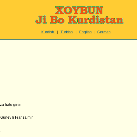
Kurdish
|
Turkish
|
Engilsh
|
German
a hate girtin.
Guney li Fransa mir.
.