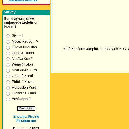
Survey
Hun dixwazin di vê
malperêde zêdetir ci
bibînin?
Sîyaset
Nûçe, Radyo, TV
Dîroka Kudistan
Mafê Kopîkirin &kopîbike; PDK-XOYBUN; wih
Cand & Huner
Muzîka Kurdî
Wêne ( Foto )
Nivîskarên Kurd
Zimanê Kurdî
Pirtûk û Kovar
Helbestên Kurdî
Dibistana Kurdî
Ansîklopedî
Encama Pirsînê
Pirsînên me
Dengdan:
43547