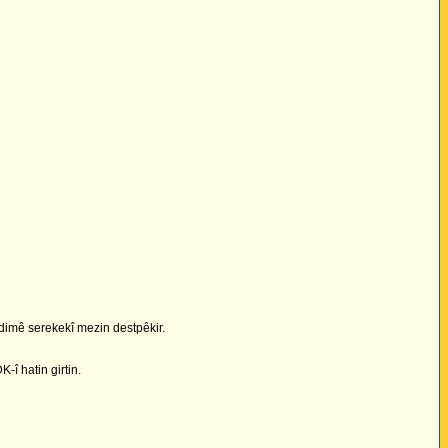
mdimê serekekî mezin destpêkir.
î hatin girtin.