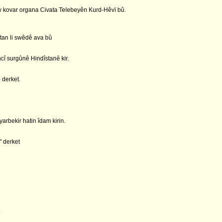
 kovar organa Civata Telebeyên Kurd-Hêvï bû.
an li swêdê ava bû
î surgûnê Hindîstanê kir.
derket.
arbekir hatin îdam kirin.
" derket
.