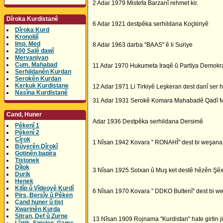
2 Adar 1979 Mistefa Barzanî rehmet kir.
Dîroka Kurdistanê
6 Adar 1921 destpêka serhildana Koçkiriyê
Dîroka Kurd
Kronolijî
Imp. Med
8 Adar 1963 darba "BAAS" ê li Suriye
200 Salê dawî
Mervaniyan
Cum. Mahabad
11 Adar 1970 Hukumeta Iraqê û Partïya Demokrat 
Serhildanên Kurdan
Serokên Kurdan
Kerkuk Kurdistane
12 Adar 1971 Li Tirkiyê Leşkeran dest danî ser 
Nasîna Kurdistanê
31 Adar 1931 Serokê Komara Mahabadê Qadî Me
Cand, Huner
Adar 1936 Destpêka serhildana Dersimê
Pêkenî 1
Pêkenî 2
Cîrok
1 Nîsan 1942 Kovara " RONAHÎ" dest bi weşana x
Bûyerên Dîrokî
Gotinên bapîra
Tistonek
Dîlok
3 Nîsan 1925 Solxan û Muş ket destê hêzên Şêx
Durik
Henek
Kilîp û Vîdeoyê Kurdî
6 Nîsan 1970 Kovara " DDKO Bultenî" dest bi we
Pirs, Bersîv û Pêken
Çand huner û tişt
Xwarinên Kurda
Sitran, Def û Zurne
13 Nîsan 1909 Rojnama "Kurdistan" hate girtin j