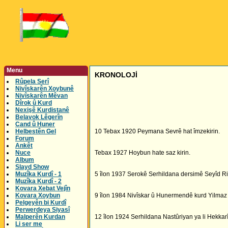
Menu
KRONOLOJİ
Rûpela Serî
Nivîskarên Xoybunê
Nivîskarên Mêvan
Dîrok û Kurd
Nexişê Kurdistanê
Belavok Lêgerîn
Cand û Huner
Helbestên Gel
10 Tebax 1920 Peymana Sevrê hat îmzekirin.
Forum
Ankêt
Nuce
Tebax 1927 Hoybun hate saz kirin.
Album
Slayd Show
Muzîka Kurdî - 1
5 îlon 1937 Serokê Serhildana dersimê Seyîd Riz
Muzîka Kurdî - 2
Kovara Xebat Vejîn
Kovara Xoybun
9 îlon 1984 Nivîskar û Hunermendê kurd Yilmaz 
Pelgeyên bi Kurdî
Perwerdeya Siyasî
Malperên Kurdan
12 îlon 1924 Serhildana Nastûriyan ya li Hekkarî
Li ser me