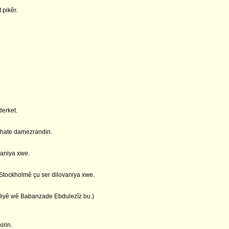
 pikêr.
derket.
 hate damezrandin.
aniya xwe.
Stockholmê çu ser dilovaniya xwe.
iyê wê Babanzade Ebdulezîz bu.)
rin.