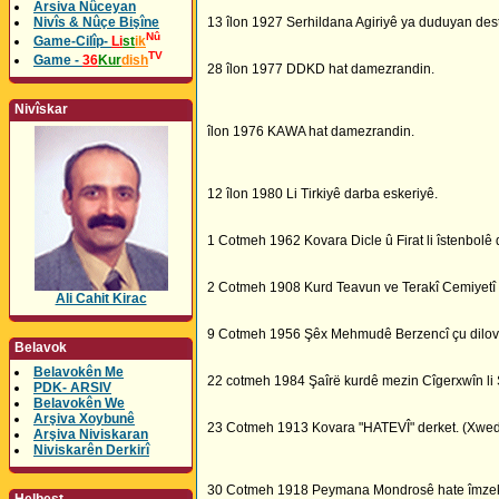
Arsiva Nûceyan
Nivîs & Nûçe Bişîne
13 îlon 1927 Serhildana Agiriyê ya duduyan dest
Nû
Game-Cilîp-
Li
st
ik
TV
Game -
36
Kur
dish
28 îlon 1977 DDKD hat damezrandin.
Nivîskar
îlon 1976 KAWA hat damezrandin.
12 îlon 1980 Li Tirkiyê darba eskeriyê.
1 Cotmeh 1962 Kovara Dicle û Firat li îstenbolê 
2 Cotmeh 1908 Kurd Teavun ve Terakî Cemiyetî
Ali Cahit Kirac
9 Cotmeh 1956 Şêx Mehmudê Berzencî çu dilov
Belavok
Belavokên Me
22 cotmeh 1984 Şaîrë kurdê mezin Cîgerxwîn li 
PDK- ARSIV
Belavokên We
Arşiva Xoybunê
23 Cotmeh 1913 Kovara "HATEVÎ" derket. (Xwed
Arşiva Niviskaran
Niviskarên Derkirî
30 Cotmeh 1918 Peymana Mondrosê hate îmzeki