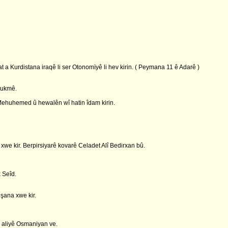
a Kurdistana iraqê li ser Otonomïyê li hev kirin. ( Peymana 11 ê Adarê )
hukmê.
huhemed û hewalên wî hatin îdam kirin.
we kir. Berpirsiyarê kovarê Celadet Alî Bedirxan bû.
 Seîd.
şana xwe kir.
i aliyê Osmaniyan ve.