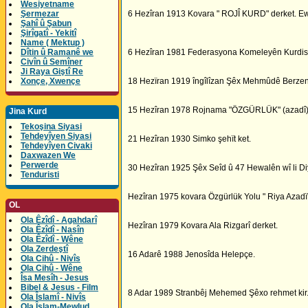
Wesiyetname
Şermezar
6 Hezîran 1913 Kovara " ROJÎ KURD" derket. Ew
Şahî û Şabun
Şirîgatî - Yekitî
Name ( Mektup )
Dîtin û Ramanê we
6 Hezîran 1981 Federasyona Komeleyên Kurdist
Civîn û Semîner
Ji Raya Giştî Re
Xonçe, Xwençe
18 Hezïran 1919 îngîlîzan Şêx Mehmûdê Berzenc
15 Hezîran 1978 Rojnama "ÖZGÜRLÜK" (azadî) 
Jina Kurd
Tekoşina Siyasi
Tehdeyîyen Siyasi
21 Hezîran 1930 Simko şehït ket.
Tehdeyîyen Civaki
Daxwazen We
Perwerde
30 Hezîran 1925 Şêx Seîd û 47 Hewalên wî li Diy
Tenduristi
Hezîran 1975 kovara Özgürlük Yolu " Riya Azadï
OL
Ola Êzîdî - Agahdarî
Hezîran 1979 Kovara Ala Rizgarî derket.
Ola Êzîdî - Nasîn
Ola Êzîdî - Wêne
Ola Zerdeştî
16 Adarê 1988 Jenosîda Helepçe.
Ola Cihû - Nivîs
Ola Cihû - Wêne
Îsa Mesîh - Jesus
Bibel & Jesus - Film
8 Adar 1989 Stranbêj Mehemed Şêxo rehmet kir
Ola Îslamî - Nivîs
Ola Îslam-Mewlud