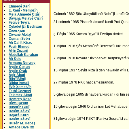
Helbest
Ehmedê Xanî
E. Xanî - Memozîn
Cotmeh 1882 Şêx Ubeydûllahê Nehrî ji terefê 
Mela Ahmedê Cizîrî
Dîwana Melayê Cizîrî
31 cotmeh 1985 Pisporê zimanê kurdî Prof.Qanad
Feqîyê Teyra
Celadet Elî Bedirxan
Cîgerxwîn
ç. Pêşîn 1965 Kovara "çiya" li Ewrûpa derket.
Ciwanê Abdal
Osman Sebrî
Alî Cahît Kiraç
1 Mijdar 1918 Şêx Mehmûdê Berzencî Hukumdari
Feqîr Ehmed
Ahîn Zozanî
Abdullah Karabag
7 Mijdar 1918 Kovara "JÎN" derket. berpirsiyar
Alî Kolo
Armanc Nerwey
Aydin Coşun
15 Mijdar 1937 Seyîd Riza û deh hewalên wî li Elez
Aydin Orak
Agir Abad
Bihrî Bênij
27 mijdar 1978 PKK hat damezirandin.
Dildar Îsmail
Ezîz Xemcivîn
Fethî Gezneyî
5 çileya pêşin 1605 di navbera kurdan ( di bin s
Felemez Akad
Hemreş Reşo
Hîwa Qasim
15 çileya pêşin 1946 Ordiya îran ket Mehabadê
Hindirîn Gullî
Hekîm Xêlexî
Hejarê Kurd
31çileya pêşin 1974 PSKT (Partiya Sosyalîst ya 
Hekîm Xêlexî
Husên M. Hebeş
Amade Dive !!!!