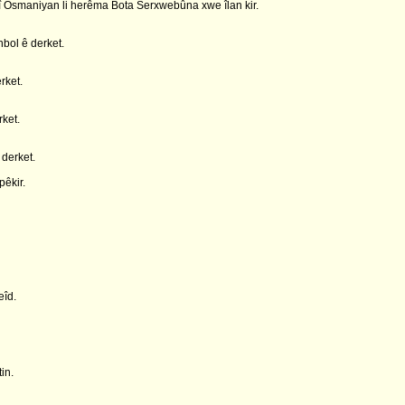
jî Osmaniyan li herêma Bota Serxwebûna xwe îlan kir.
nbol ê derket.
rket.
rket.
derket.
pêkir.
eîd.
in.