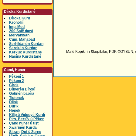
Dîroka Kurdistanê
Dîroka Kurd
Kronolijî
Imp. Med
200 Salê dawî
Mervaniyan
Cum. Mahabad
Serhildanên Kurdan
Serokên Kurdan
Mafê Kopîkirin &kopîbike; PDK-XOYBUN; wih
Kerkuk Kurdistane
Nasîna Kurdistanê
Cand, Huner
Pêkenî 1
Pêkenî 2
Cîrok
Bûyerên Dîrokî
Gotinên bapîra
Tistonek
Dîlok
Durik
Henek
Kilîp û Vîdeoyê Kurdî
Pirs, Bersîv û Pêken
Çand huner û tişt
Xwarinên Kurda
Sitran, Def û Zurne