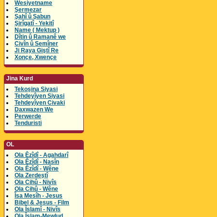
Wesiyetname
Şermezar
Şahî û Şabun
Şirîgatî - Yekitî
Name ( Mektup )
Dîtin û Ramanê we
Civîn û Semîner
Ji Raya Giştî Re
Xonçe, Xwençe
Jina Kurd
Tekoşina Siyasi
Tehdeyîyen Siyasi
Tehdeyîyen Civaki
Daxwazen We
Perwerde
Tenduristi
OL
Ola Êzîdî - Agahdarî
Ola Êzîdî - Nasîn
Ola Êzîdî - Wêne
Ola Zerdeştî
Ola Cihû - Nivîs
Ola Cihû - Wêne
Îsa Mesîh - Jesus
Bibel & Jesus - Film
Ola Îslamî - Nivîs
Ola Îslam-Mewlud