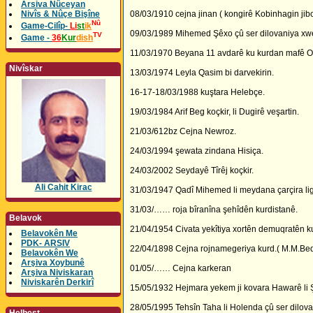
Arsiva Nûceyan
Nivîs & Nûçe Bişîne
08/03/1910 cejna jinan ( kongirê Kobinhagin jibo
Nû
Game-Cilîp-
Li
st
ik
09/03/1989 Mihemed Şêxo çû ser dilovaniya xw
TV
Game -
36
Kur
dish
11/03/1970 Beyana 11 avdarê ku kurdan mafê Oko
Nivîskar
13/03/1974 Leyla Qasim bi darvekirin.
16-17-18/03/1988 kuştara Helebçe.
19/03/1984 Arif Beg koçkir, li Dugirê veşartin.
21/03/612bz Cejna Newroz.
24/03/1994 şewata zindana Hisiça.
24/03/2002 Seydayê Tîrêj koçkir.
Ali Cahit Kirac
31/03/1947 Qadî Mihemed li meydana çarçira lige
31/03/…… roja bîranîna şehîdên kurdistanê.
Belavok
21/04/1954 Civata yekîtiya xortên demuqratên k
Belavokên Me
PDK- ARSIV
22/04/1898 Cejna rojnamegeriya kurd.( M.M.Bedi
Belavokên We
Arşiva Xoybunê
01/05/…… Cejna karkeran
Arşiva Niviskaran
Niviskarên Derkirî
15/05/1932 Hejmara yekem ji kovara Hawarê li Ş
28/05/1995 Tehsîn Taha li Holenda çû ser dilov