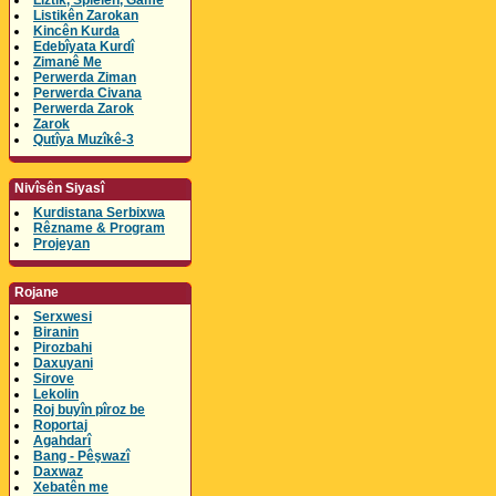
Lîztik, Spielen, Game
Listikên Zarokan
Kincên Kurda
Edebîyata Kurdî
Zimanê Me
Perwerda Ziman
Perwerda Civana
Perwerda Zarok
Zarok
Qutîya Muzîkê-3
Nivîsên Siyasî
Kurdistana Serbixwa
Rêzname & Program
Projeyan
Rojane
Serxwesi
Biranin
Pirozbahi
Daxuyani
Sirove
Lekolin
Roj buyîn pîroz be
Roportaj
Agahdarî
Bang - Pêşwazî
Daxwaz
Xebatên me