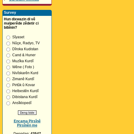
Survey
Hun dixwazin di vê
malperêde zêdetir ci
bibînin?
Sîyaset
Nûçe, Radyo, TV
Dîroka Kudistan
Cand & Huner
Muzîka Kurdî
Wêne ( Foto )
Nivîskarên Kurd
Zimanê Kurdî
Pirtûk û Kovar
Helbestên Kurdî
Dibistana Kurdî
Ansîklopedî
Encama Pirsînê
Pirsînên me
Dengdan:
43547