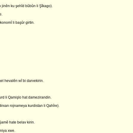
 jinên ku şehîd bûbûn li Şîkago).
e.
nomî li başûr girtin.
l hevalên wî bi darvekirin.
urd li Qamişlo hat damezirandin.
rxan rojnameya kurdistan li Qahîre).
amê hate belav kirin.
aniya xwe.