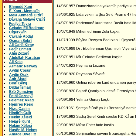
Helbest
14/06/1957 Damezirandina yekemîn partiya kurd 
Ehmedê Xanî
E. Xanî - Memozîn
29/06/1925 bidarvekirina Şêx Seîd Pîran û 47 he
Mela Ahmedê Cizîrî
Dîwana Melayê Cizîrî
04/07/1992 Parlemanê kurdistana Başûr hate lida
Feqîyê Teyra
Celadet Elî Bedirxan
10/07/1948 Mihemed Emîn Zekî koçkir.
Cîgerxwîn
Ciwanê Abdal
11/07/1909 Bûyîna Rewşen Bedirxan li Qeyserê
Osman Sebrî
Alî Cahît Kiraç
13/07/1989 Dr : Ebdilrehman Qasimlo li Viyena bi
Feqîr Ehmed
Ahîn Zozanî
15/07/1951 Mîr Celadet Bedirxan koçkir.
Abdullah Karabag
Alî Kolo
24/07/1923 Peymana Lozanê.
Armanc Nerwey
Aydin Coşun
10/08/1920 Peymana Sêverê.
Aydin Orak
Agir Abad
12/08/1960 Girtina rêberên kurd endamên parti
Bihrî Bênij
Dildar Îsmail
20/08/1920 Bajarê Qamişlo bi destê Firensiyan h
Ezîz Xemcivîn
Fethî Gezneyî
09/09/1984 Yelmaz Gunay koçkir.
Felemez Akad
Hemreş Reşo
11/09/1961 Şoreşa êlûnê ya ku Berzaniyê nemir
Hîwa Qasim
Hindirîn Gullî
17/09/1992 Sadiq Şeref Kindî serokê P.D.K.Îran li
Hekîm Xêlexî
Hejarê Kurd
20/09/1992 Mûsa Enter hate kuştin.
Hekîm Xêlexî
Husên M. Hebeş
05/10/1962 Serjimartina şovenî li parêzgeha His
Amade Dive !!!!