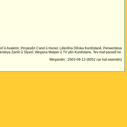
rî û Avakirin, Pirojeyên Cand û Huner, Lêkolîna Dîroka Kurdistanê, Perwerdeya
rdeya Zanîn û Sîyasî, Weşana Malper û TV yên Kurdistane. Tev maf parastî ne.
Weşandin:: 2003-09-13 (6052 car hat xwendin)