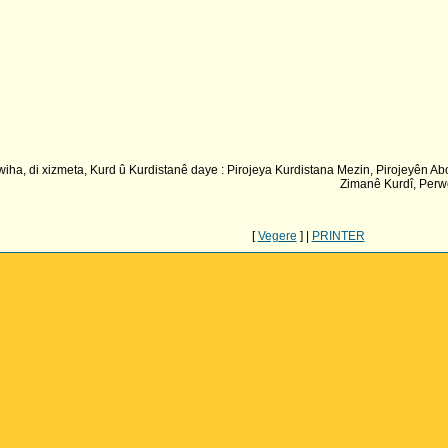
a, di xizmeta, Kurd û Kurdistanê daye : Pirojeya Kurdistana Mezin, Pirojeyên Abo
Zimanê Kurdî, Perwe
[
Vegere
] |
PRINTER