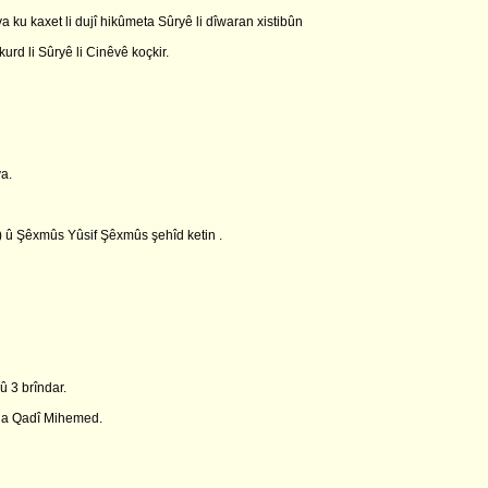
 ku kaxet li dujî hikûmeta Sûryê li dîwaran xistibûn
rd li Sûryê li Cinêvê koçkir.
a.
 û Şêxmûs Yûsif Şêxmûs şehîd ketin .
û 3 brîndar.
ina Qadî Mihemed.