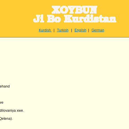
Kurdish
|
Turkish
|
Engilsh
|
German
gehand
xwe
dilovaniya xwe.
Qetena).