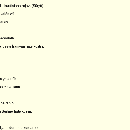
li kurdistana rojava(Sûryê).
valên wî.
rxistin.
-Anadolê.
 destê Îraniyan hate kuştin.
ya yekemîn.
ate ava kirin.
 pê rabibû.
 Berlînê hate kuştin.
iça di derheqa kurdan de.