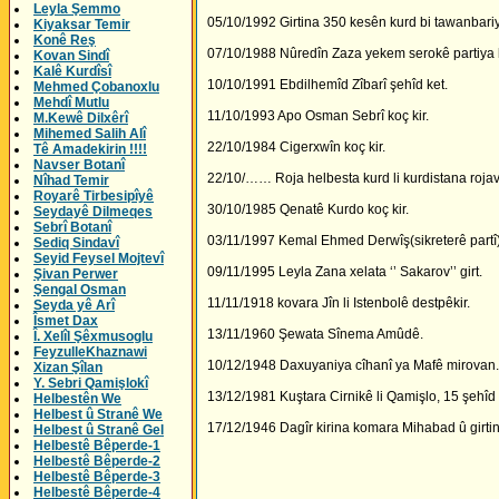
Leyla Şemmo
05/10/1992 Girtina 350 kesên kurd bi tawanbariya
Kiyaksar Temir
Konê Reş
07/10/1988 Nûredîn Zaza yekem serokê partiya ku
Kovan Sindî
Kalê Kurdîsî
10/10/1991 Ebdilhemîd Zîbarî şehîd ket.
Mehmed Çobanoxlu
Mehdî Mutlu
11/10/1993 Apo Osman Sebrî koç kir.
M.Kewê Dilxêrî
Mihemed Salih Alî
22/10/1984 Cigerxwîn koç kir.
Tê Amadekirin !!!!
Navser Botanî
22/10/…… Roja helbesta kurd li kurdistana rojav
Nîhad Temir
Royarê Tirbesipîyê
30/10/1985 Qenatê Kurdo koç kir.
Seydayê Dilmeqes
Sebrî Botanî
03/11/1997 Kemal Ehmed Derwîş(sikreterê partî)
Sediq Sindavî
Seyid Feysel Mojtevî
09/11/1995 Leyla Zana xelata ‘’ Sakarov’’ girt.
Şivan Perwer
Şengal Osman
11/11/1918 kovara Jîn li Istenbolê destpêkir.
Seyda yê Arî
Îsmet Dax
13/11/1960 Şewata Sînema Amûdê.
Î. Xelîl Şêxmusoglu
FeyzulleKhaznawi
10/12/1948 Daxuyaniya cîhanî ya Mafê mirovan.
Xizan Şîlan
Y. Sebri Qamişlokî
13/12/1981 Kuştara Cirnikê li Qamişlo, 15 şehîd 
Helbestên We
Helbest û Stranê We
17/12/1946 Dagîr kirina komara Mihabad û girt
Helbest û Stranê Gel
Helbestê Bêperde-1
Helbestê Bêperde-2
Helbestê Bêperde-3
Helbestê Bêperde-4