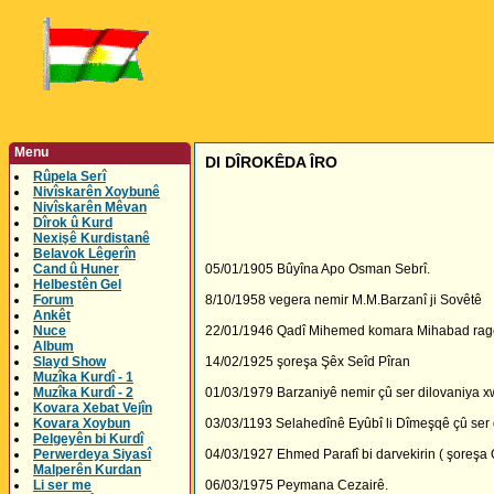
Menu
DI DÎROKÊDA ÎRO
Rûpela Serî
Nivîskarên Xoybunê
Nivîskarên Mêvan
Dîrok û Kurd
Nexişê Kurdistanê
Belavok Lêgerîn
Cand û Huner
05/01/1905 Bûyîna Apo Osman Sebrî.
Helbestên Gel
Forum
8/10/1958 vegera nemir M.M.Barzanî ji Sovêtê
Ankêt
Nuce
22/01/1946 Qadî Mihemed komara Mihabad ra
Album
Slayd Show
14/02/1925 şoreşa Şêx Seîd Pîran
Muzîka Kurdî - 1
Muzîka Kurdî - 2
01/03/1979 Barzaniyê nemir çû ser dilovaniya 
Kovara Xebat Vejîn
Kovara Xoybun
03/03/1193 Selahedînê Eyûbî li Dîmeşqê çû ser 
Pelgeyên bi Kurdî
Perwerdeya Siyasî
04/03/1927 Ehmed Parafî bi darvekirin ( şoreşa 
Malperên Kurdan
Li ser me
06/03/1975 Peymana Cezairê.