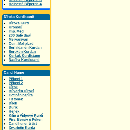
Helbestê Bêperde-3
Helbestê Bêperde-4
Dîroka Kurdistanê
Dîroka Kurd
Kronolijî
Imp. Med
200 Salê dawî
Mervaniyan
Cum. Mahabad
Serhildanên Kurdan
Serokên Kurdan
Kerkuk Kurdistane
Nasîna Kurdistanê
Cand, Huner
Pêkenî 1
Pêkenî 2
Cîrok
Bûyerên Dîrokî
Gotinên bapîra
Tistonek
Dîlok
Durik
Henek
Kilîp û Vîdeoyê Kurdî
Pirs, Bersîv û Pêken
Çand huner û tişt
Xwarinên Kurda