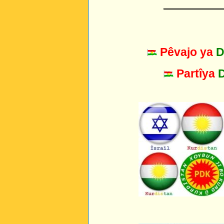
_________
Pêvajo ya
D
Partîya