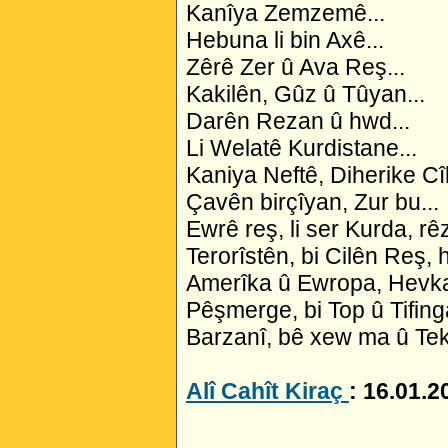
Kanîya Zemzemê...
Hebuna li bin Axê...
Zêrê Zer û Ava Reş...
Kakilên, Gûz û Tûyan...
Darên Rezan û hwd...
Li Welatê Kurdistane...
Kaniya Neftê, Diherike Cî
Çavên birçîyan, Zur bu...
Ewrê reş, li ser Kurda, rêz
Terorîstên, bi Cilên Reş, h
Amerîka û Ewropa, Hevkar
Pêşmerge, bi Top û Tifinga
Barzanî, bê xew ma û Tek
Alî Cahît Kiraç
: 16.01.2
_________