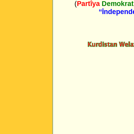
(
Partîya
Demokrat 
‘‘İndepend