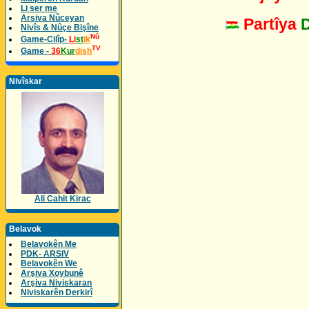
Li ser me
Arsiva Nûceyan
Partîya
Nivîs & Nûçe Bişîne
Nû
Game-Cilîp-
Li
st
ik
TV
Game -
36
Kur
dish
Nivîskar
Ali Cahit Kirac
Belavok
Belavokên Me
PDK- ARSIV
Belavokên We
Arşiva Xoybunê
Arşiva Niviskaran
Niviskarên Derkirî