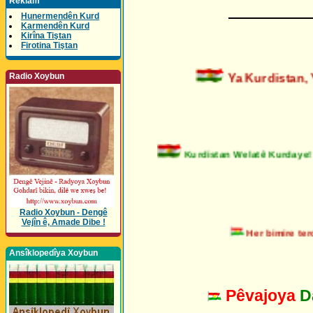
Reklam
_________
Hunermendên Kurd
Karmendên Kurd
Kirîna Tiştan
Firotina Tiştan
Ya Kurdistan, Y
Radio Xoybun
Kurdistan Welatê Kurday
Radio Xoybun - Dengê
Vejîn ê, Amade Dibe !
Her bimire terorê
Ansîklopedîya Xoybun
Pêvajoya
D