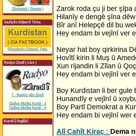
Zarok roda çu ji ber şîpa 
Zêrzewat ( Sewze )
Hilanîy e dengê şîna dêw
Sazîyên Dijberê Tirka
Bîr anî Helepçê dil bu we
Hey endam bi vejînî ver 
Neyar hat boy qirkirina D
Rêxistinên Dijberê Tirka
Hovîtî kirin li Muş û Amed
Radyo Zindî ( Lîve )
Xun rijandin li Zîlan û Qoç
Hey endam bi vejînî ver 
Boy Kurdistan li ber gule
7 - Radyo yên Zindî
Hunandîy e vejînî û xoyb
Qutîya Mizîka Kurdî - 3
Boy Partî Demokrat a Kur
Qutîya Mizîka Kurdî - 4
Hey endam bi vejînî wer 
Kurdî û Îngîlîzî
Alî Cahît Kiraç :
Dema ni