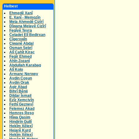
Helbest
Ehmedê Xanî
E. Xanî - Memozîn
Mela Ahmedê Cizîrî
Dîwana Melayê Cizîrî
Feqîyê Teyra
Celadet Elî Bedirxan
Cîgerxwîn
Ciwanê Abdal
Osman Sebrî
Alî Cahît Kiraç
Feqîr Ehmed
Ahîn Zozanî
Abdullah Karabag
Alî Kolo
Armanc Nerwey
Aydin Coşun
Aydin Orak
Agir Abad
Bihrî Bênij
Dildar Îsmail
Ezîz Xemcivîn
Fethî Gezneyî
Felemez Akad
Hemreş Reşo
Hîwa Qasim
Hindirîn Gullî
Hekîm Xêlexî
Hejarê Kurd
Hekîm Xêlexî