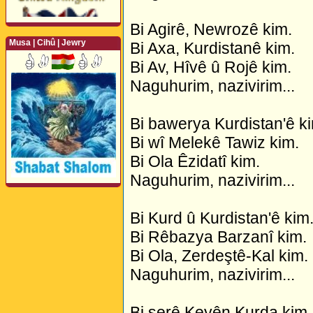
Bi Agirê, Newrozê kim.
Musa | Cihû | Jewry
Bi Axa, Kurdistanê kim.
Bi Av, Hîvê û Rojê kim.
Perwerde ya Zimanê
Naguhurim, nazivirim...
Kurdî û Îngîlîzî
Bi bawerya Kurdistan'ê k
Bi wî Melekê Tawiz kim.
Bi Ola Êzidatî kim.
Naguhurim, nazivirim...
Bi Kurd û Kurdistan'ê kim
Bi Rêbazya Barzanî kim.
Bi Ola, Zerdeştê-Kal kim.
Naguhurim, nazivirim...
Bi serê Keyên Kurda kim.