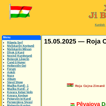
Kurdish
Menu
15.05.2025 — Roja C
Rûpela Serî
Nivîskarên Xoybunê
Nivîskarên Mêvan
Dîrok û Kurd
Nexişê Kurdistanê
Belavok Lêgerîn
Cand û Huner
Helbestên Gel
Forum
Ankêt
Nuce
Album
Slayd Show
Roja Cejna Zimanê Kur
Muzîka Kurdî - 1
Muzîka Kurdî - 2
Kovara Xebat Vejîn
Kovara Xoybun
Pelgeyên bi Kurdî
Perwerdeya Siyasî
Pêvajoya
D
Malperên Kurdan