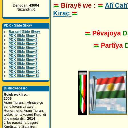
Birayê we :
Alî Cah
Dengdan:
43604
Nirxandin:
0
Kiraç
PDK - Slide Show
Pêvajoya
D
Barzani Slide Show
PDK Slide Show 1
PDK Slide Show 2
Partîya
PDK Slide Show 3
PDK Slide Show 4
PDK Slide Show 5
PDK Slide Show 6
PDK Slide Show 7
PDK Slide Show 8
PDK Slide Show 9
PDK Slide Show 10
PDK Slide Show 11
Di dirokede iro
Rojek wek îro...
2009
Aram Tîgran, li Atînayê çu
ser dilovanî ya xwe.
Hunermend, Aram Tîgran,
wekê, her tekoşerê Kurd, di
dilê meda dijî !
2014
Ji bo parastina başurê
Kurdistanê, Balafirên