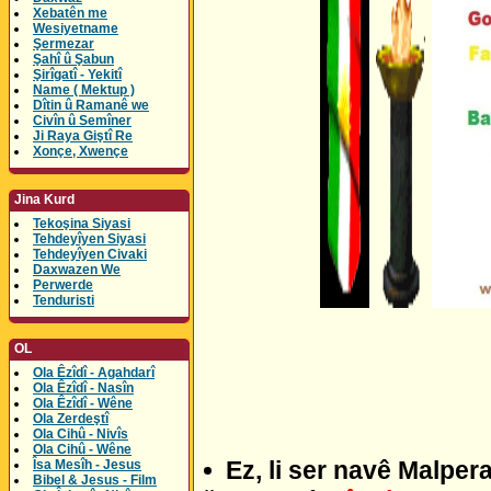
Xebatên me
Wesiyetname
Şermezar
Şahî û Şabun
Şirîgatî - Yekitî
Name ( Mektup )
Dîtin û Ramanê we
Civîn û Semîner
Ji Raya Giştî Re
Xonçe, Xwençe
Jina Kurd
Tekoşina Siyasi
Tehdeyîyen Siyasi
Tehdeyîyen Civaki
Daxwazen We
Perwerde
Tenduristi
OL
Ola Êzîdî - Agahdarî
Ola Êzîdî - Nasîn
Ola Êzîdî - Wêne
Ola Zerdeştî
Ola Cihû - Nivîs
Ola Cihû - Wêne
Ez, li ser navê Malper
Îsa Mesîh - Jesus
Bibel & Jesus - Film