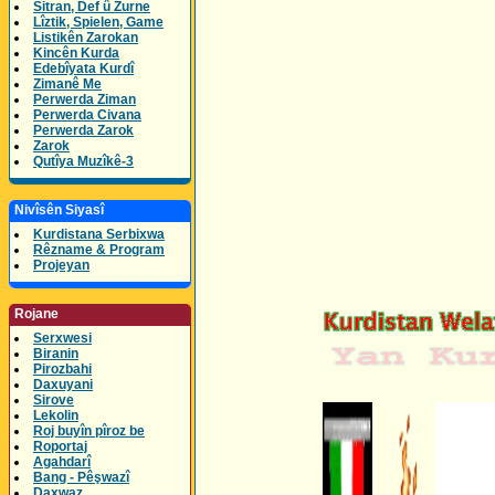
Sitran, Def û Zurne
Lîztik, Spielen, Game
Listikên Zarokan
Kincên Kurda
Edebîyata Kurdî
Zimanê Me
Perwerda Ziman
Perwerda Civana
Perwerda Zarok
Zarok
Qutîya Muzîkê-3
Nivîsên Siyasî
Kurdistana Serbixwa
Rêzname & Program
Projeyan
Rojane
Serxwesi
Biranin
Pirozbahi
Daxuyani
Sirove
Lekolin
Roj buyîn pîroz be
Roportaj
Agahdarî
Bang - Pêşwazî
Daxwaz