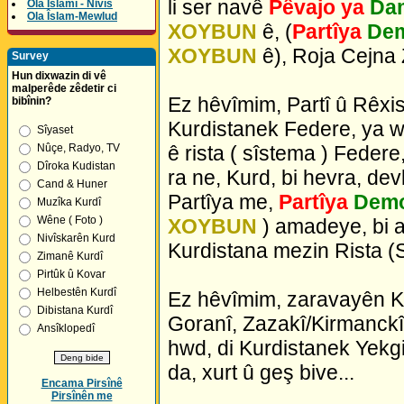
li ser navê
Pêvajo ya
Dam
Ola Îslamî - Nivîs
Ola Îslam-Mewlud
XOYBUN
ê, (
Partîya
Dem
XOYBUN
ê), Roja Cejna 
Survey
Hun dixwazin di vê
malperêde zêdetir ci
Ez hêvîmim, Partî û Rêxist
bibînin?
Kurdistanek Federe, ya w
Sîyaset
ê rista ( sîstema ) Feder
Nûçe, Radyo, TV
Dîroka Kudistan
ra ne, Kurd, bi hevra, dev
Cand & Huner
Partîya me,
Partîya
Demo
Muzîka Kurdî
Wêne ( Foto )
XOYBUN
) amadeye, bi 
Nivîskarên Kurd
Kurdistana mezin Rista (Sî
Zimanê Kurdî
Pirtûk û Kovar
Helbestên Kurdî
Ez hêvîmim, zaravayên Ku
Dibistana Kurdî
Goranî, Zazakî/Kirmanckî, 
Ansîklopedî
hwd, di Kurdistanek Yekgir
da, xurt û geş bive...
Encama Pirsînê
Pirsînên me