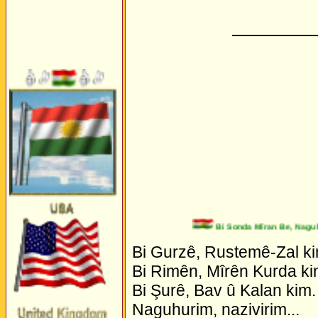
_________
Bi Sonda Mîran Be, Naguhuri
Bi Gurzê, Rustemê-Zal ki
Bi Rimên, Mîrên Kurda ki
Bi Şurê, Bav û Kalan kim.
Naguhurim, nazivirim...