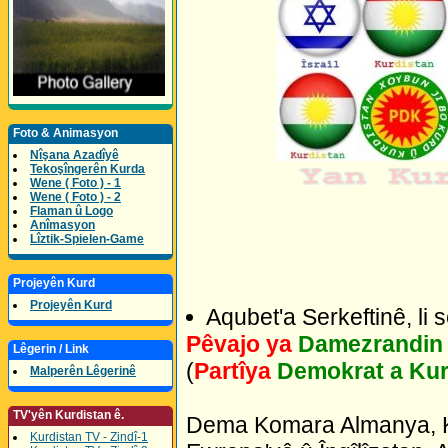
Foto & Animasyon
Nîşana Azadîyê
Tekoşîngerên Kurda
Wene ( Foto ) - 1
Wene ( Foto ) - 2
Flaman û Logo
Anîmasyon
Lîztik-Spielen-Game
Projeyên Kurd
Projeyên Kurd
Aqubet'a Serkeftinê, li 
Pêvajo ya
Damezrandin 
Lêgerin / Link
(
Partîya
Demokrat a Ku
Malperên Lêgerinê
TV'yên Kurdistan ê.
Dema Komara Almanya, K
Kurdistan TV - Zindî-1