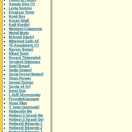
Husên M. Hebeş
Amade Dive !!!!
Leyla Şemmo
Kiyaksar Temir
Konê Reş
Kovan Sindî
Kalê Kurdîsî
Mehmed Çobanoxlu
Mehdî Mutlu
M.Kewê Dilxêrî
Mihemed Salih Alî
Tê Amadekirin !!!!
Navser Botanî
Nîhad Temir
Royarê Tirbesipîyê
Seydayê Dilmeqes
Sebrî Botanî
Sediq Sindavî
Seyid Feysel Mojtevî
Şivan Perwer
Şengal Osman
Seyda yê Arî
Îsmet Dax
Î. Xelîl Şêxmusoglu
FeyzulleKhaznawi
Xizan Şîlan
Y. Sebri Qamişlokî
Helbestên We
Helbest û Stranê We
Helbest û Stranê Gel
Helbestê Bêperde-1
Helbestê Bêperde-2