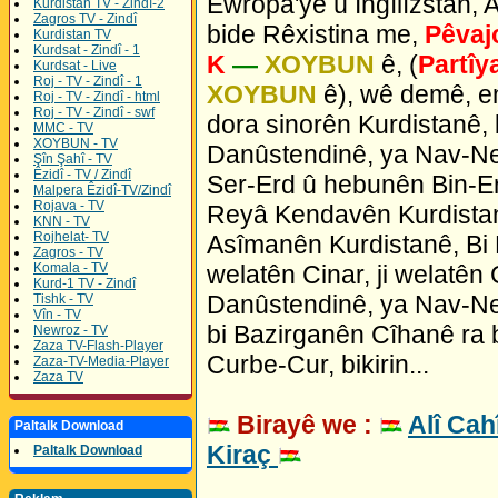
Ewropa'yê û Îngîlîzstan, A
Kurdistan TV - Zindî-2
Zagros TV - Zindî
bide Rêxistina me,
Pêvaj
Kurdistan TV
Kurdsat - Zindî - 1
K
—
XOYBUN
ê, (
Partîy
Kurdsat - Live
Roj - TV - Zindî - 1
XOYBUN
ê), wê demê, e
Roj - TV - Zindî - html
Roj - TV - Zindî - swf
dora sinorên Kurdistanê,
MMC - TV
XOYBUN - TV
Danûstendinê, ya Nav-Net
Şîn Şahî - TV
Êzidî - TV / Zindî
Ser-Erd û hebunên Bin-Er
Malpera Êzidî-TV/Zindî
Rojava - TV
Reyâ Kendavên Kurdistan
KNN - TV
Rojhelat- TV
Asîmanên Kurdistanê, Bi 
Zagros - TV
welatên Cinar, ji welatên
Komala - TV
Kurd-1 TV - Zindî
Danûstendinê, ya Nav-Net
Tishk - TV
Vîn - TV
bi Bazirganên Cîhanê ra bi
Newroz - TV
Zaza TV-Flash-Player
Curbe-Cur, bikirin...
Zaza-TV-Media-Player
Zaza TV
Birayê we :
Alî Cah
Paltalk Download
Kiraç
Paltalk Download