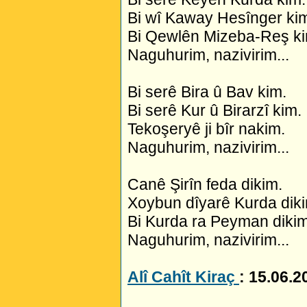
Bi wî Kaway Hesînger ki
Bi Qewlên Mizeba-Reş ki
Naguhurim, nazivirim...
Bi serê Bira û Bav kim.
Bi serê Kur û Birarzî kim.
Tekoşeryê ji bîr nakim.
Naguhurim, nazivirim...
Canê Şirîn feda dikim.
Xoybun dîyarê Kurda dik
Bi Kurda ra Peyman dikim
Naguhurim, nazivirim...
Alî Cahît Kiraç
: 15.06.2