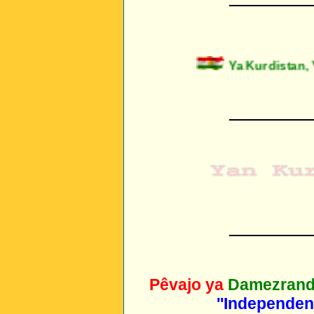
Ya Kurdistan, Y
_________
_________
Pêvajo ya
Damezrand
''Independen