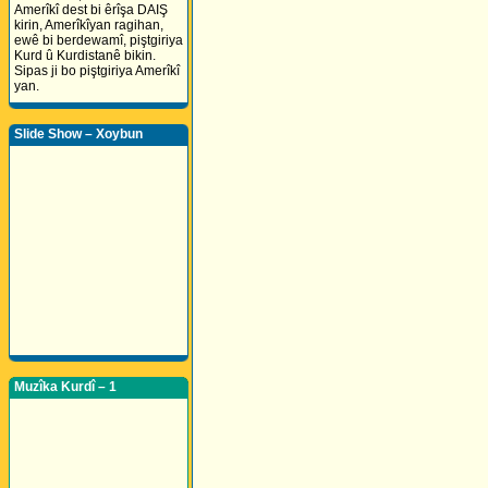
Amerîkî dest bi êrîşa DAIŞ
kirin, Amerîkîyan ragihan,
ewê bi berdewamî, piştgiriya
Kurd û Kurdistanê bikin.
Sipas ji bo piştgiriya Amerîkî
yan.
Slide Show – Xoybun
Muzîka Kurdî – 1