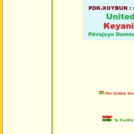
Her bimire terorê
Ya Kurdista