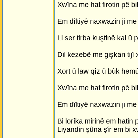
Xwîna me hat firotin pê bi
Em dîltiyê naxwazin ji me 
Li ser tirba kuştinê kal û p
Dil kezebê me gişkan tijî 
Xort û law qîz û bûk hem
Xwîna me hat firotin pê bi
Em dîltiyê naxwazin ji me 
Bi lorîka mirinê em hatin
Liyandin şûna şîr em bi x