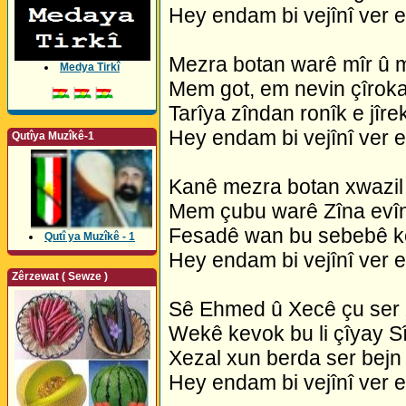
Hey endam bi vejînî ver 
Mezra botan warê mîr û m
Medya Tirkî
Mem got, em nevin çîroka
Tarîya zîndan ronîk e jîre
Hey endam bi vejînî ver 
Qutîya Muzîkê-1
Kanê mezra botan xwazil 
Mem çubu warê Zîna evî
Fesadê wan bu sebebê k
Qutî ya Muzîkê - 1
Hey endam bi vejînî ver 
Zêrzewat ( Sewze )
Sê Ehmed û Xecê çu ser
Wekê kevok bu li çîyay S
Xezal xun berda ser bejn 
Hey endam bi vejînî ver 