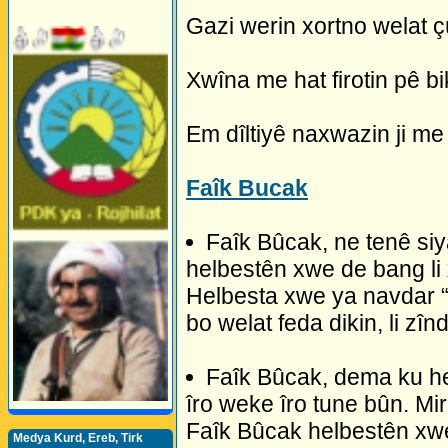
Gazi werin xortno welat 
Xwîna me hat firotin pê bi
Em dîltiyê naxwazin ji me 
Faîk Bucak
Faîk Bûcak, ne tenê si
helbestên xwe de bang li 
Helbesta xwe ya navdar “S
bo welat feda dikin, li zîn
Faîk Bûcak, dema ku h
îro weke îro tune bûn. Mir
Faîk Bûcak helbestên xwe 
Medya Kurd, Ereb, Tirk