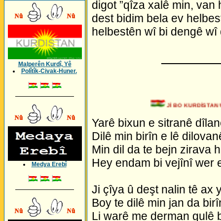
digot ”qîza xalê min, van 
dest bidim bela ev helbe
helbestên wî bi dengê wî 
_________
Malperên Kurdî, Yê
Polîtîk-Civak-Huner.
_________________
Jİ BO KURDİSTAN WE
Yarê bixun e sitranê dîlan
Dilê min birîn e lê dilovan
Min dil da te bejn zirava 
Hey endam bi vejînî wer 
Medya Erebî
Ji çîya û deşt nalin tê ax 
_________________
Boy te dilê min jan da bir
Li warê me derman gulê 