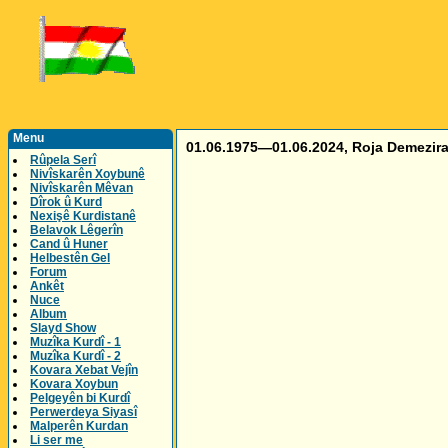
Menu
01.06.1975—01.06.2024, Roja Demezir
Rûpela Serî
Nivîskarên Xoybunê
Nivîskarên Mêvan
Dîrok û Kurd
Nexişê Kurdistanê
Belavok Lêgerîn
Cand û Huner
Helbestên Gel
Forum
Ankêt
Nuce
Album
Slayd Show
Muzîka Kurdî - 1
Muzîka Kurdî - 2
Kovara Xebat Vejîn
Kovara Xoybun
Pelgeyên bi Kurdî
Perwerdeya Siyasî
Malperên Kurdan
Li ser me