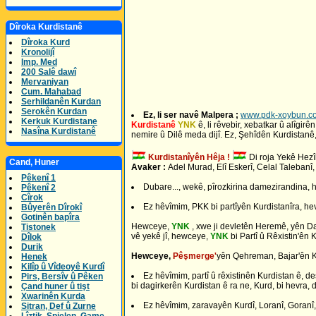
Dîroka Kurdistanê
Dîroka Kurd
Kronolijî
Imp. Med
200 Salê dawî
Mervaniyan
Cum. Mahabad
Serhildanên Kurdan
Serokên Kurdan
Ez, li ser navê Malpera ;
www.pdk-xoybun.c
Kerkuk Kurdistane
Kurdistanê
YNK
ê, li rêvebir, xebatkar û alîg
Nasîna Kurdistanê
nemire û Dilê meda dijî. Ez, Şehîdên Kurdistanê,
Kurdistanîyên Hêja !
Di roja Yekê Hez
Cand, Huner
Avaker :
Adel Murad, Elî Eskerî, Celal Taleban
Pêkenî 1
Dubare..., wekê, pîrozkirina damezirandina, 
Pêkenî 2
Cîrok
Ez hêvîmim, PKK bi partîyên Kurdistanîra, hevkar
Bûyerên Dîrokî
Gotinên bapîra
Hewceye,
YNK
, xwe ji devletên Heremê, yên Da
Tistonek
vê yekê jî, hewceye,
YNK
bi Partî û Rêxistin'ên K
Dîlok
Durik
Hewceye,
Pêşmerge'
yên Qehreman, Bajar'ên Kurd
Henek
Kilîp û Vîdeoyê Kurdî
Ez hêvîmim, partî û rêxistinên Kurdistan ê, d
Pirs, Bersîv û Pêken
bi dagirkerên Kurdistan ê ra ne, Kurd, bi hevra, 
Çand huner û tişt
Xwarinên Kurda
Ez hêvîmim, zaravayên Kurdî, Loranî, Goranî,
Sitran, Def û Zurne