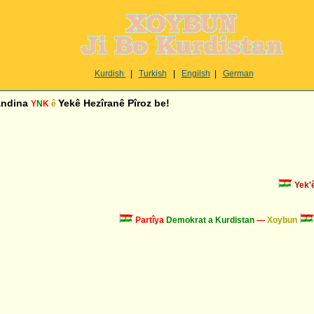
Kurdish
|
Turkish
|
Engilsh
|
German
andina
Yekê Hezîranê Pîroz be!
Y
N
K
ê
Yek'ê P
Partîya
Demokrat a Kurdistan
—
Xoybun