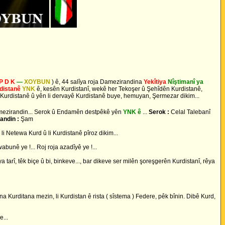
P D K
—
XOYBUN
) ê, 44 salîya roja Damezirandina
Yekîtiya
Nîştimanî ya
distanê
YNK
ê, kesên Kurdistanî, wekê her Tekoşer û Şehîdên Kurdistanê,
li Kurdistanê û yên li dervayê Kurdistanê buye, hemuyan, Şermezar dikim...
amezirandin... Serok û Endamên destpêkê yên
YNK ê
...
Serok :
Celal Talebanî
andin :
Şam
î, li Netewa Kurd û li Kurdistanê pîroz dikim...
wabunê ye !... Roj roja azadîyê ye !...
ya tarî, têk biçe û bi, binkeve..., bar dikeve ser milên şoreşgerên Kurdistanî, rêya
a Kurditana mezin, li Kurdistan ê rista ( sîstema ) Federe, pêk bînin. Dibê Kurd,
...