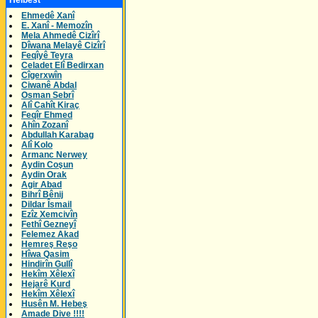
Helbest
Ehmedê Xanî
E. Xanî - Memozîn
Mela Ahmedê Cizîrî
Dîwana Melayê Cizîrî
Feqîyê Teyra
Celadet Elî Bedirxan
Cîgerxwîn
Ciwanê Abdal
Osman Sebrî
Alî Cahît Kiraç
Feqîr Ehmed
Ahîn Zozanî
Abdullah Karabag
Alî Kolo
Armanc Nerwey
Aydin Coşun
Aydin Orak
Agir Abad
Bihrî Bênij
Dildar Îsmail
Ezîz Xemcivîn
Fethî Gezneyî
Felemez Akad
Hemreş Reşo
Hîwa Qasim
Hindirîn Gullî
Hekîm Xêlexî
Hejarê Kurd
Hekîm Xêlexî
Husên M. Hebeş
Amade Dive !!!!