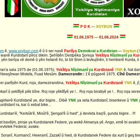
P D K
—
XOYBUN
01.06.1975 — 01.06.2024
om
ê,
www.xoybun.com
ê û li ser navê
Partîya
Demokrat a Kurdistan
—
Xoybun
(
irên wanê Kurdistanî pîroz dikim. Şehîdên Destpêka Şoreşa
Yekîtiya
Nîştimanî ya
Kur
 yên berîya vê demê û yên hetanê îro, bi bîr tînim û tevkujînên, li hemberê Kurda, 
îran'a sala 1975 de (01.06.1975),
Yekîtiya
Nîştimanî ya
Kurdistanê
YNK
ê, hat d
î, Newşîrwan Mistefa, Fuad Mesûm.
Damezrandin :
1'ê pûşperê 1975.
Cîhê Damezr
her partîyên Kurd, roja, damezirandina,
Yekîtiya
Nîştimanî ya
Kurdistanê
YNK
ê, j
î û yekîtîyê pêk bîne. Roj roje yêkîtîyê ye !... Roj roja biratiyê ye !... Roj roja serx
girkerê Kurdistanê ye, dur bigire... Dibê
YNK
ya xeta Kurdistanî, biserkeve û
YNK
urdistanî ra, kar û xebat bike...
istan'ê, ''Kerkûk'ê, Misûl'ê, Şengal'ê û hwd'', ji devleta Iraq'ê, şunda bigire…!!!
est bavêjin, piroje ya Kurdistanek Federe, ya wekê Almanya yê. Ango, emê bi avakirin
devletek Federal, avake.
 Soranî, Kurmancî, Hewramî, Zazakî û hwd, di Kurdistanek Federe da xurt û geş bive