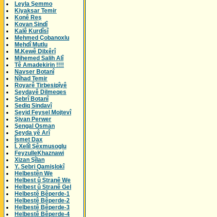
Leyla Şemmo
Kiyaksar Temir
Konê Reş
Kovan Sindî
Kalê Kurdîsî
Mehmed Çobanoxlu
Mehdî Mutlu
M.Kewê Dilxêrî
Mihemed Salih Alî
Tê Amadekirin !!!!
Navser Botanî
Nîhad Temir
Royarê Tirbesipîyê
Seydayê Dilmeqes
Sebrî Botanî
Sediq Sindavî
Seyid Feysel Mojtevî
Şivan Perwer
Şengal Osman
Seyda yê Arî
Îsmet Dax
Î. Xelîl Şêxmusoglu
FeyzulleKhaznawi
Xizan Şîlan
Y. Sebri Qamişlokî
Helbestên We
Helbest û Stranê We
Helbest û Stranê Gel
Helbestê Bêperde-1
Helbestê Bêperde-2
Helbestê Bêperde-3
Helbestê Bêperde-4