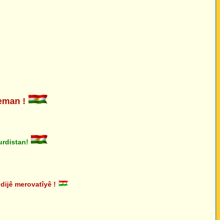
man !
rdistan!
dijê merovatîyê !