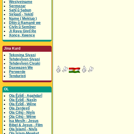
Wesiyetname
Şermezar
Şahî û Şabun
Şirîgatî - Yekitî
Name ( Mektup )
Dîtin û Ramanê we
Civîn û Semîner
Ji Raya Giştî Re
Xonçe, Xwençe
Jina Kurd
Tekoşina Siyasi
Tehdeyîyen Siyasi
Tehdeyîyen Civaki
Daxwazen We
Perwerde
Tenduristi
OL
Ola Êzîdî - Agahdarî
Ola Êzîdî - Nasîn
Ola Êzîdî - Wêne
Ola Zerdeştî
Ola Cihû - Nivîs
Ola Cihû - Wêne
Îsa Mesîh - Jesus
Bibel & Jesus - Film
Ola Îslamî - Nivîs
Ola Îslam-Mewlud