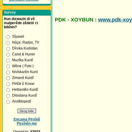
Survey
Hun dixwazin di vê
PDK - XOYBUN :
www.pdk-xo
malperêde zêdetir ci
bibînin?
Sîyaset
Nûçe, Radyo, TV
Dîroka Kudistan
Cand & Huner
Muzîka Kurdî
Wêne ( Foto )
Nivîskarên Kurd
Zimanê Kurdî
Pirtûk û Kovar
Helbestên Kurdî
Dibistana Kurdî
Ansîklopedî
Encama Pirsînê
Pirsînên me
Dengdan:
43604