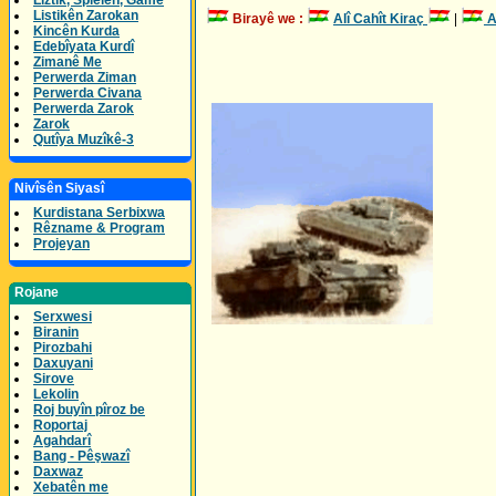
Lîztik, Spielen, Game
Listikên Zarokan
Birayê we :
Alî Cahît Kiraç
|
A
Kincên Kurda
Edebîyata Kurdî
Zimanê Me
Perwerda Ziman
Perwerda Civana
Perwerda Zarok
Zarok
Qutîya Muzîkê-3
Nivîsên Siyasî
Kurdistana Serbixwa
Rêzname & Program
Projeyan
Rojane
Serxwesi
Biranin
Pirozbahi
Daxuyani
Sirove
Lekolin
Roj buyîn pîroz be
Roportaj
Agahdarî
Bang - Pêşwazî
Daxwaz
Xebatên me