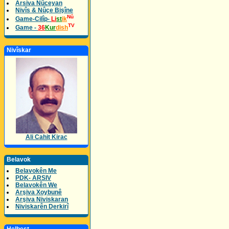
Arsiva Nûceyan
Nivîs & Nûçe Bişîne
Nû
Game-Cilîp-
Li
st
ik
TV
Game -
36
Kur
dish
Nivîskar
Ali Cahit Kirac
Belavok
Belavokên Me
PDK- ARSIV
Belavokên We
Arşiva Xoybunê
Arşiva Niviskaran
Niviskarên Derkirî