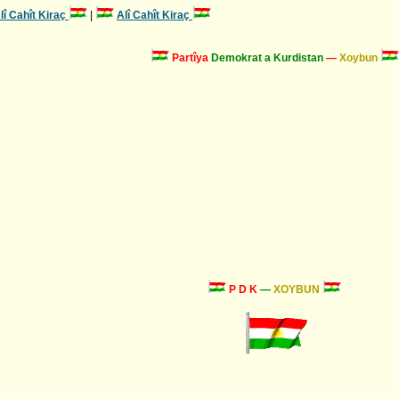
lî Cahît Kiraç
|
Alî Cahît Kiraç
Partîya
Demokrat a Kurdistan
—
Xoybun
P D K
—
XOYBUN