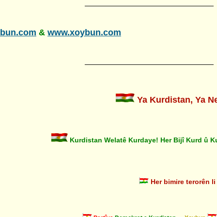
______________________________________
ybun.com
&
www.xoybun.com
______________________________________
Ya Kurdistan, Ya Ne
Kurdistan Welatê Kurdaye! Her Bijî Kurd û Ku
Her bimire terorên li 