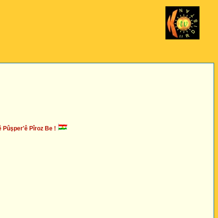
ûşper'ê Pîroz Be !