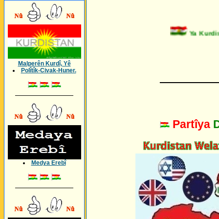
Ya Kurdist
Malperên Kurdî, Yê
Polîtîk-Civak-Huner.
_________
_________________
Partîya
Medya Erebî
_________________