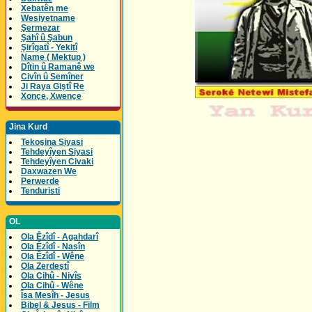
Xebatên me
Wesiyetname
Şermezar
Şahî û Şabun
Şirîgatî - Yekitî
Name ( Mektup )
Dîtin û Ramanê we
Civîn û Semîner
Ji Raya Giştî Re
Xonçe, Xwençe
Jina Kurd
Tekoşina Siyasi
Tehdeyîyen Siyasi
Tehdeyîyen Civaki
Daxwazen We
Perwerde
Tenduristi
OL
Ola Êzîdî - Agahdarî
Ola Êzîdî - Nasîn
Ola Êzîdî - Wêne
Ola Zerdeştî
Ola Cihû - Nivîs
Ola Cihû - Wêne
Îsa Mesîh - Jesus
Bibel & Jesus - Film