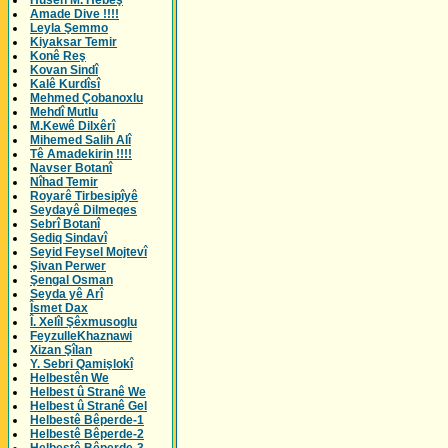
Husên M. Hebeş
Amade Dive !!!!
Leyla Şemmo
Kiyaksar Temir
Konê Reş
Kovan Sindî
Kalê Kurdîsî
Mehmed Çobanoxlu
Mehdî Mutlu
M.Kewê Dilxêrî
Mihemed Salih Alî
Tê Amadekirin !!!!
Navser Botanî
Nîhad Temir
Royarê Tirbesipîyê
Seydayê Dilmeqes
Sebrî Botanî
Sediq Sindavî
Seyid Feysel Mojtevî
Şivan Perwer
Şengal Osman
Seyda yê Arî
Îsmet Dax
Î. Xelîl Şêxmusoglu
FeyzulleKhaznawi
Xizan Şîlan
Y. Sebri Qamişlokî
Helbestên We
Helbest û Stranê We
Helbest û Stranê Gel
Helbestê Bêperde-1
Helbestê Bêperde-2