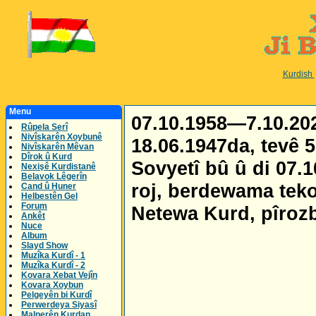
Kurdish
Menu
07.10.1958—7.10.202
Rûpela Serî
Nivîskarên Xoybunê
18.06.1947da, tevê 5
Nivîskarên Mêvan
Dîrok û Kurd
Sovyetî bû û di 07.1
Nexişê Kurdistanê
Belavok Lêgerîn
roj, berdewama tekoş
Cand û Huner
Helbestên Gel
Forum
Netewa Kurd, pîroz
Ankêt
Nuce
Album
Slayd Show
Muzîka Kurdî - 1
Muzîka Kurdî - 2
Kovara Xebat Vejîn
Kovara Xoybun
Pelgeyên bi Kurdî
Perwerdeya Siyasî
Malperên Kurdan