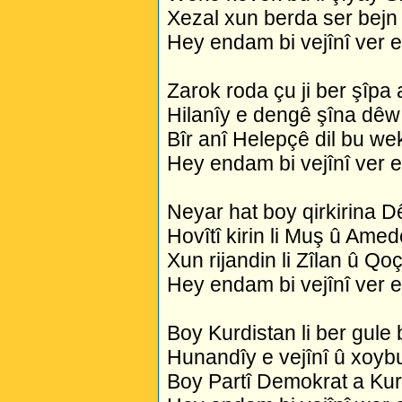
Xezal xun berda ser bejn 
Hey endam bi vejînî ver 
Zarok roda çu ji ber şîpa 
Hilanîy e dengê şîna dêw
Bîr anî Helepçê dil bu we
Hey endam bi vejînî ver 
Neyar hat boy qirkirina D
Hovîtî kirin li Muş û Amed
Xun rijandin li Zîlan û Qoç
Hey endam bi vejînî ver 
Boy Kurdistan li ber gule
Hunandîy e vejînî û xoyb
Boy Partî Demokrat a Kur