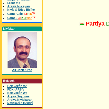
Li ser me
Arsiva Nûceyan
Nivîs & Nûçe Bişîne
Nû
Game-Cilîp-
Li
st
ik
TV
Game -
36
Kur
dish
Partîya
Nivîskar
Ali Cahit Kirac
Belavok
Belavokên Me
PDK- ARSIV
Belavokên We
Arşiva Xoybunê
Arşiva Niviskaran
Niviskarên Derkirî