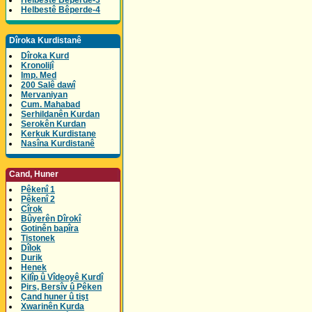
Helbestê Bêperde-3
Helbestê Bêperde-4
Dîroka Kurdistanê
Dîroka Kurd
Kronolijî
Imp. Med
200 Salê dawî
Mervaniyan
Cum. Mahabad
Serhildanên Kurdan
Serokên Kurdan
Kerkuk Kurdistane
Nasîna Kurdistanê
Cand, Huner
Pêkenî 1
Pêkenî 2
Cîrok
Bûyerên Dîrokî
Gotinên bapîra
Tistonek
Dîlok
Durik
Henek
Kilîp û Vîdeoyê Kurdî
Pirs, Bersîv û Pêken
Çand huner û tişt
Xwarinên Kurda