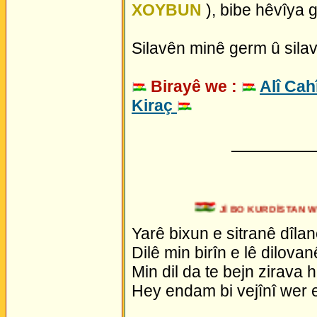
XOYBUN
), bibe hêvîya 
Silavên minê germ û silav
Birayê we :
Alî Cah
Kiraç
_________
Jİ BO KURDİSTAN WE
Yarê bixun e sitranê dîlan
Dilê min birîn e lê dilovan
Min dil da te bejn zirava 
Hey endam bi vejînî wer 