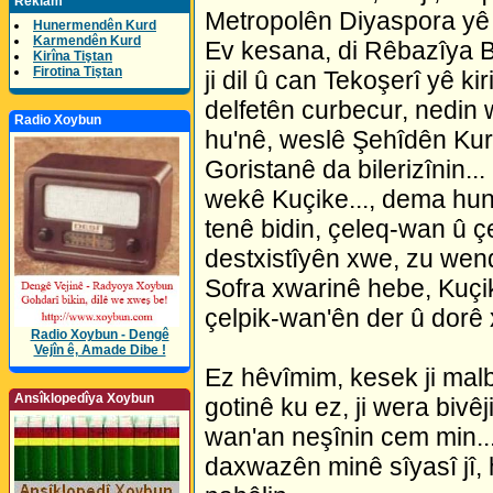
Reklam
Metropolên Diyaspora yê da
Hunermendên Kurd
Karmendên Kurd
Ev kesana, di Rêbazîya 
Kirîna Tiştan
Firotina Tiştan
ji dil û can Tekoşerî yê k
delfetên curbecur, nedin 
Radio Xoybun
hu'nê, weslê Şehîdên Kur
Goristanê da bilerizînin...
wekê Kuçike..., dema hun
tenê bidin, çeleq-wan û 
destxistîyên xwe, zu wend
Sofra xwarinê hebe, Kuçik
çelpik-wan'ên der û dorê x
Radio Xoybun - Dengê
Vejîn ê, Amade Dibe !
Ez hêvîmim, kesek ji malb
Ansîklopedîya Xoybun
gotinê ku ez, ji wera biv
wan'an neşînin cem min..
daxwazên minê sîyasî jî, 