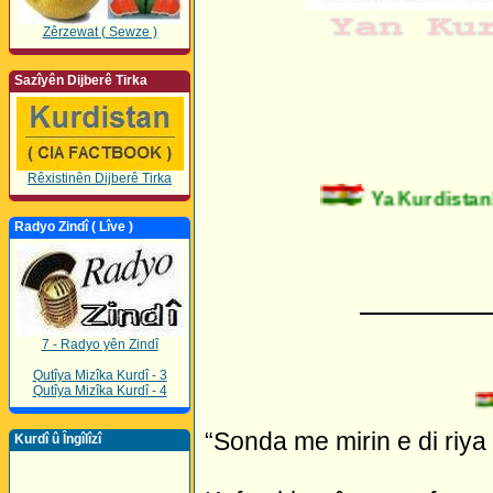
Zêrzewat ( Sewze )
Sazîyên Dijberê Tirka
Rêxistinên Dijberê Tirka
Ya Kurdistan!
Radyo Zindî ( Lîve )
_________
7 - Radyo yên Zindî
Qutîya Mizîka Kurdî - 3
Qutîya Mizîka Kurdî - 4
“Sonda me mirin e di riya 
Kurdî û Îngîlîzî