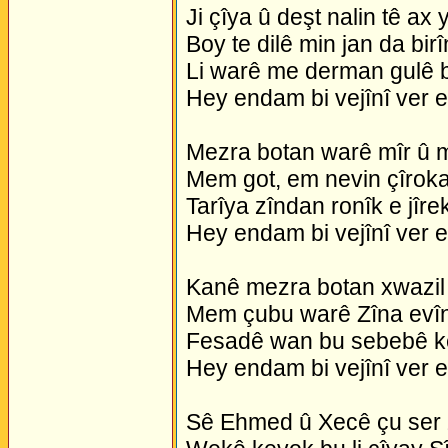
Ji çîya û deşt nalin tê ax 
Boy te dilê min jan da bir
Li warê me derman gulê 
Hey endam bi vejînî ver 
Mezra botan warê mîr û m
Mem got, em nevin çîroka
Tarîya zîndan ronîk e jîre
Hey endam bi vejînî ver 
Kanê mezra botan xwazil 
Mem çubu warê Zîna evî
Fesadê wan bu sebebê k
Hey endam bi vejînî ver 
Sê Ehmed û Xecê çu ser