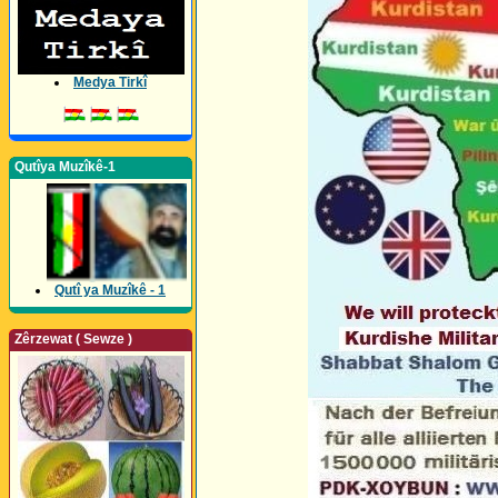
Medya Tirkî
Qutîya Muzîkê-1
Qutî ya Muzîkê - 1
Zêrzewat ( Sewze )