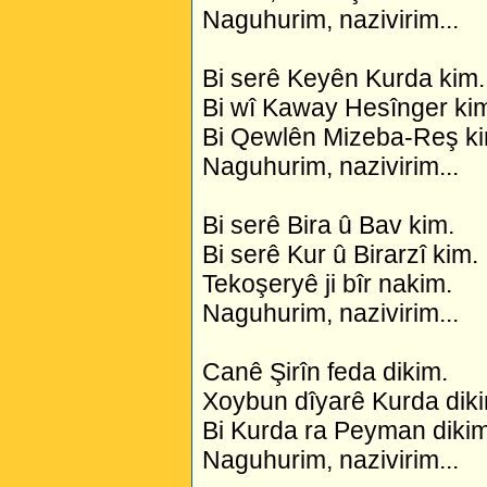
Naguhurim, nazivirim...
Bi serê Keyên Kurda kim.
Bi wî Kaway Hesînger ki
Bi Qewlên Mizeba-Reş ki
Naguhurim, nazivirim...
Bi serê Bira û Bav kim.
Bi serê Kur û Birarzî kim.
Tekoşeryê ji bîr nakim.
Naguhurim, nazivirim...
Canê Şirîn feda dikim.
Xoybun dîyarê Kurda dik
Bi Kurda ra Peyman dikim
Naguhurim, nazivirim...