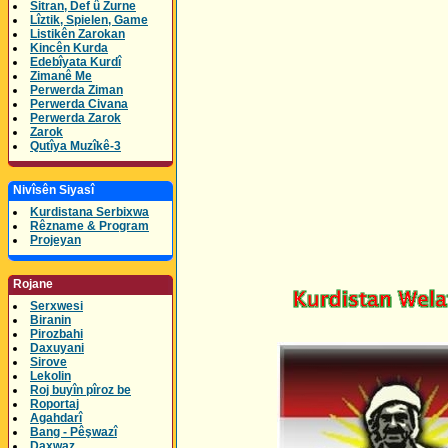
Sitran, Def û Zurne
Lîztik, Spielen, Game
Listikên Zarokan
Kincên Kurda
Edebîyata Kurdî
Zimanê Me
Perwerda Ziman
Perwerda Civana
Perwerda Zarok
Zarok
Qutîya Muzîkê-3
Nivîsên Siyasî
Kurdistana Serbixwa
Rêzname & Program
Projeyan
Rojane
Serxwesi
Biranin
Pirozbahi
Daxuyani
Sirove
Lekolin
Roj buyîn pîroz be
Roportaj
Agahdarî
Bang - Pêşwazî
Daxwaz