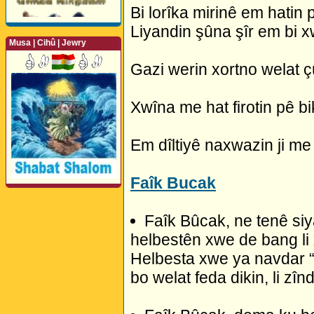
Bi lorîka mirinê em hatin
Liyandin şûna şîr em bi x
Musa | Cihû | Jewry
Gazi werin xortno welat 
Perwerde ya Zimanê
Kurdî û Îngîlîzî
Xwîna me hat firotin pê bi
Em dîltiyê naxwazin ji me 
Faîk Bucak
Faîk Bûcak, ne tenê si
helbestên xwe de bang li 
Helbesta xwe ya navdar “S
bo welat feda dikin, li zîn