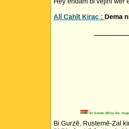
Hey endam bi vejînî wer 
Alî Cahît Kiraç :
Dema ni
_________
Bi Sonda Mîran Be, Naguhu
Bi Gurzê, Rustemê-Zal ki