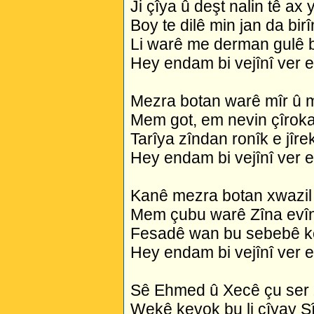
Ji çîya û deşt nalin tê ax 
Boy te dilê min jan da bir
Li warê me derman gulê 
Hey endam bi vejînî ver 
Mezra botan warê mîr û m
Mem got, em nevin çîroka
Tarîya zîndan ronîk e jîre
Hey endam bi vejînî ver 
Kanê mezra botan xwazil 
Mem çubu warê Zîna evî
Fesadê wan bu sebebê k
Hey endam bi vejînî ver 
Sê Ehmed û Xecê çu ser
Wekê kevok bu li çîyay S