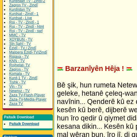
Kurdistan TV - Zindî-2
Zagros TV - Zindî
Kurdistan TV
Kurdsat - Zindî - 1
Kurdsat - Live
Roj - TV - Zindî - 1
Roj - TV - Zindî - html
Roj - TV - Zindî - swf
MMC - TV
XOYBUN - TV
Şîn Şahî - TV
Êzidî - TV / Zindî
Malpera Êzidî-TV/Zindî
Rojava - TV
KNN - TV
Rojhelat- TV
Barzanîyên Hêja !
Zagros - TV
Komala - TV
Kurd-1 TV - Zindî
Tishk - TV
Bê şik, hun rumeta Netewa
Vîn - TV
Newroz - TV
geleke, hetanê çeleq-wa
Zaza TV-Flash-Player
Zaza-TV-Media-Player
navînin... Qenderê kû ez 
Zaza TV
kesên kû berê, dijberê we 
hun îro qedir û qiymet d
Paltalk Download
Paltalk Download
kesana dikin... Kesên kû p
mal wêran bun, îro jî, di