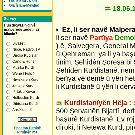
Ola Îslamî - Nivîs
Ola Îslam-Mewlud
18.06.1
Survey
Hun dixwazin di vê
Ez, li ser navê Malper
malperêde zêdetir ci
bibînin?
li ser navê
Partîya
Demok
Sîyaset
) ê, Salvegera, General 
Nûçe, Radyo, TV
û Qehreman, ya li ya başur
Dîroka Kudistan
tînim. Şehîdên Şoreşa bi
Cand & Huner
Muzîka Kurdî
Şehîdên Kurdistanê, nemir
Wêne ( Foto )
berîya vê demê û yên heta
Nivîskarên Kurd
li Kurdistanê û yên li de
Zimanê Kurdî
Pirtûk û Kovar
Helbestên Kurdî
Kurdistanîyên Hêja :
Dibistana Kurdî
500 Şervanên Bijartî, derb
Ansîklopedî
başurê Kurdistanê. Ev ro
dîrokî, li Netewa Kurd, pîr
Encama Pirsînê
Pirsînên me