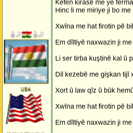
Kefen kirasê me ye ferman 
Hinc li me miriye ji bo me
Xwîna me hat firotin pê bi
Em dîltiyê naxwazin ji me 
Li ser tirba kuştinê kal û p
Dil kezebê me gişkan tijî 
Xort û law qîz û bûk hem
Xwîna me hat firotin pê bi
Em dîltiyê naxwazin ji me 