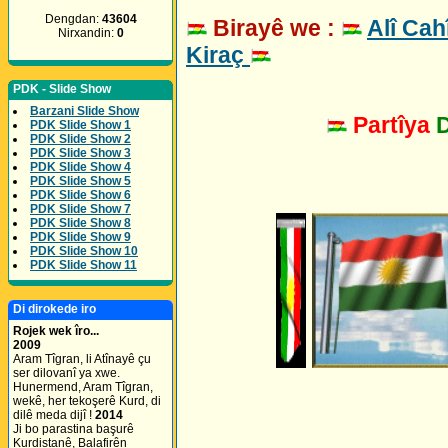
Dengdan:
43604
Birayê we :
Alî Cah
Nirxandin:
0
Kiraç
PDK - Slide Show
Barzani Slide Show
Partîya
PDK Slide Show 1
PDK Slide Show 2
PDK Slide Show 3
PDK Slide Show 4
PDK Slide Show 5
PDK Slide Show 6
PDK Slide Show 7
PDK Slide Show 8
PDK Slide Show 9
PDK Slide Show 10
PDK Slide Show 11
Di dirokede iro
Rojek wek îro...
2009
Aram Tîgran, li Atînayê çu
ser dilovanî ya xwe.
Hunermend, Aram Tîgran,
wekê, her tekoşerê Kurd, di
dilê meda dijî !
2014
Ji bo parastina başurê
Kurdistanê, Balafirên