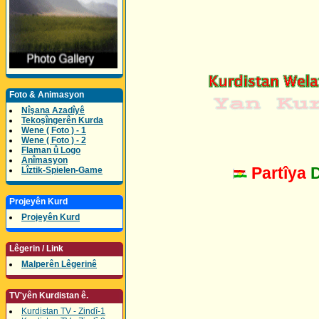
Foto & Animasyon
Nîşana Azadîyê
Tekoşîngerên Kurda
Wene ( Foto ) - 1
Wene ( Foto ) - 2
Flaman û Logo
Anîmasyon
Partîya
Lîztik-Spielen-Game
Projeyên Kurd
Projeyên Kurd
Lêgerin / Link
Malperên Lêgerinê
TV'yên Kurdistan ê.
Kurdistan TV - Zindî-1