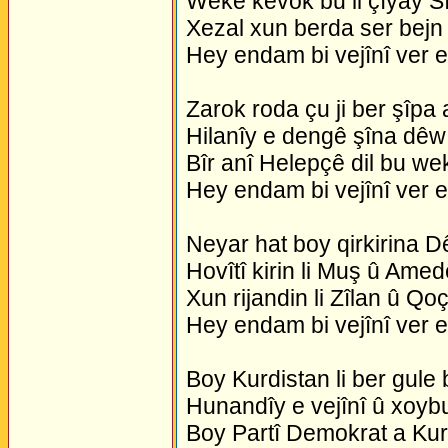
Wekê kevok bu li çîyay S
Xezal xun berda ser bejn 
Hey endam bi vejînî ver 
Zarok roda çu ji ber şîpa 
Hilanîy e dengê şîna dêw
Bîr anî Helepçê dil bu we
Hey endam bi vejînî ver 
Neyar hat boy qirkirina D
Hovîtî kirin li Muş û Amed
Xun rijandin li Zîlan û Qoç
Hey endam bi vejînî ver 
Boy Kurdistan li ber gule
Hunandîy e vejînî û xoyb
Boy Partî Demokrat a Kur