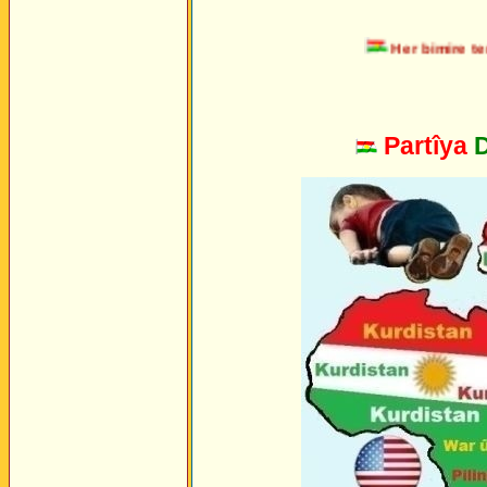
Her bimire teror
Partîya