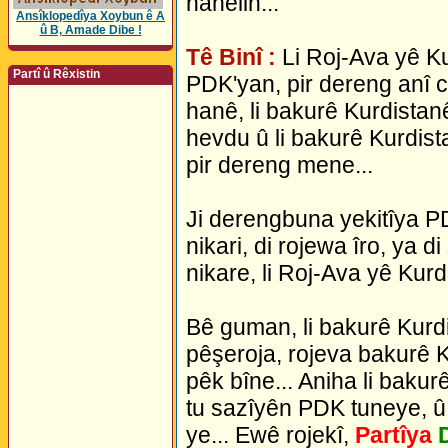
nahêlin...
Ansîklopedîya Xoybun ê A
û B, Amade Dibe !
Tê Binî :
Li Roj-Ava yê K
Partî û Rêxistin
PDK'yan, pir dereng anî 
hanê, li bakurê Kurdistanê
hevdu û li bakurê Kurdist
pir dereng mene...
Ji derengbuna yekitîya P
nikari, di rojewa îro, ya d
nikare, li Roj-Ava yê Kurd
Bê guman, li bakurê Kurdi
pêşeroja, rojeva bakurê K
pêk bîne... Aniha li bak
tu sazîyên PDK tuneye, û
ye... Ewê rojekî,
Partîya