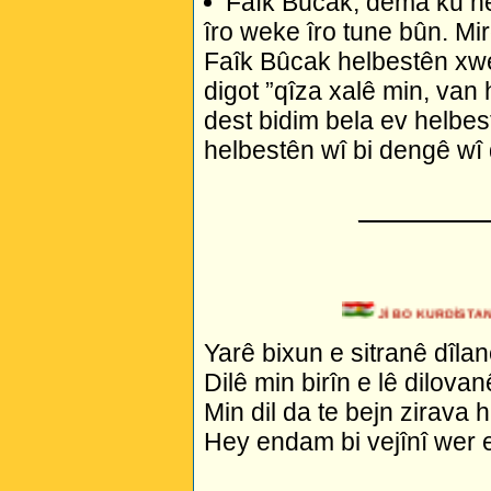
Faîk Bûcak, dema ku h
îro weke îro tune bûn. Mir
Faîk Bûcak helbestên xwe 
digot ”qîza xalê min, van 
dest bidim bela ev helbe
helbestên wî bi dengê wî 
_________
Jİ BO KURDİSTAN 
Yarê bixun e sitranê dîlan
Dilê min birîn e lê dilovan
Min dil da te bejn zirava 
Hey endam bi vejînî wer 