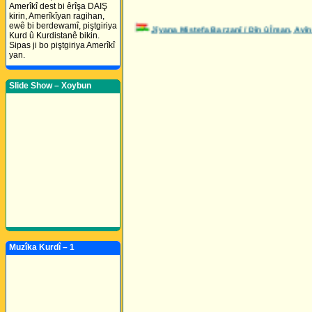
Amerîkî dest bi êrîşa DAIŞ
kirin, Amerîkîyan ragihan,
ewê bi berdewamî, piştgiriya
Jîyana Mistefa Barzanî / Dîn û Îman, A
Kurd û Kurdistanê bikin.
Sipas ji bo piştgiriya Amerîkî
yan.
Slide Show – Xoybun
Muzîka Kurdî – 1