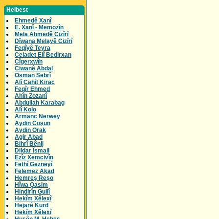
Helbest
Ehmedê Xanî
E. Xanî - Memozîn
Mela Ahmedê Cizîrî
Dîwana Melayê Cizîrî
Feqîyê Teyra
Celadet Elî Bedirxan
Cîgerxwîn
Ciwanê Abdal
Osman Sebrî
Alî Cahît Kiraç
Feqîr Ehmed
Ahîn Zozanî
Abdullah Karabag
Alî Kolo
Armanc Nerwey
Aydin Coşun
Aydin Orak
Agir Abad
Bihrî Bênij
Dildar Îsmail
Ezîz Xemcivîn
Fethî Gezneyî
Felemez Akad
Hemreş Reşo
Hîwa Qasim
Hindirîn Gullî
Hekîm Xêlexî
Hejarê Kurd
Hekîm Xêlexî