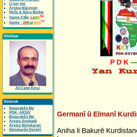
Li ser me
Arsiva Nûceyan
Nivîs & Nûçe Bişîne
Nû
Game-Cilîp-
Li
st
ik
TV
Game -
36
Kur
dish
Nivîskar
P D K
Ali Cahit Kirac
Belavok
Belavokên Me
Germanî û Elmanî Kurdin û
PDK- ARSIV
Belavokên We
Arşiva Xoybunê
Arşiva Niviskaran
Aniha li Bakurê Kurdistan
Niviskarên Derkirî