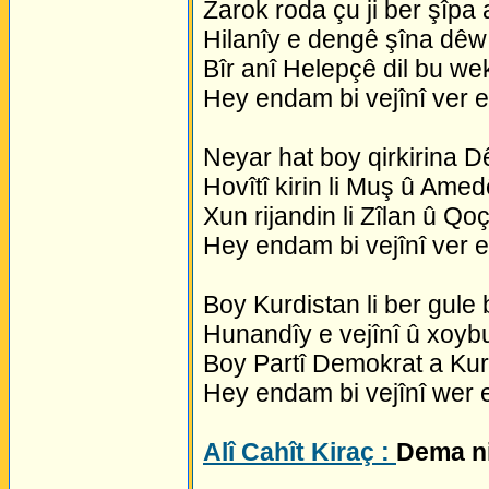
Zarok roda çu ji ber şîpa 
Hilanîy e dengê şîna dêw
Bîr anî Helepçê dil bu we
Hey endam bi vejînî ver 
Neyar hat boy qirkirina D
Hovîtî kirin li Muş û Amed
Xun rijandin li Zîlan û Qoç
Hey endam bi vejînî ver 
Boy Kurdistan li ber gule
Hunandîy e vejînî û xoyb
Boy Partî Demokrat a Kur
Hey endam bi vejînî wer 
Alî Cahît Kiraç :
Dema ni