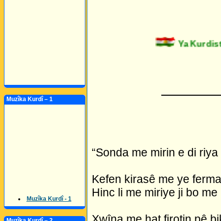
Ya Kurdista
_________
Muzîka Kurdî – 1
“Sonda me mirin e di riya 
Kefen kirasê me ye ferman 
Hinc li me miriye ji bo me
Muzîka Kurdî - 1
Xwîna me hat firotin pê bi
Muzîka Kurdî – 2