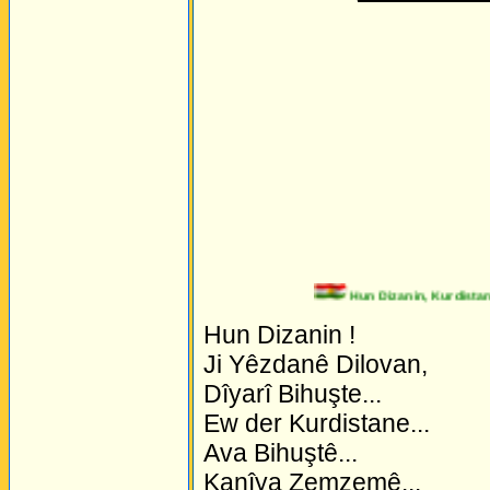
Hun Dizanin, Kurdistan Ç
Hun Dizanin !
Ji Yêzdanê Dilovan,
Dîyarî Bihuşte...
Ew der Kurdistane...
Ava Bihuştê...
Kanîya Zemzemê...