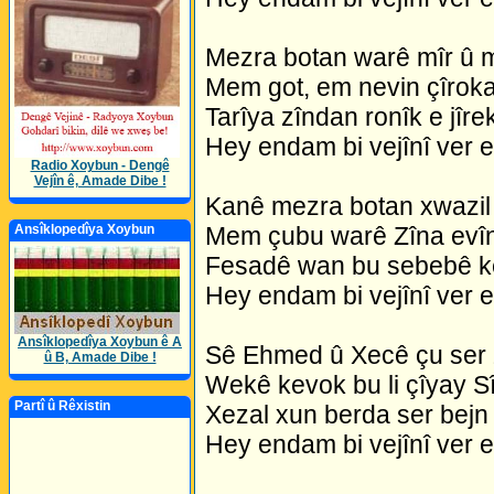
Mezra botan warê mîr û m
Mem got, em nevin çîroka
Tarîya zîndan ronîk e jîre
Hey endam bi vejînî ver 
Radio Xoybun - Dengê
Vejîn ê, Amade Dibe !
Kanê mezra botan xwazil 
Mem çubu warê Zîna evî
Ansîklopedîya Xoybun
Fesadê wan bu sebebê k
Hey endam bi vejînî ver 
Ansîklopedîya Xoybun ê A
Sê Ehmed û Xecê çu ser
û B, Amade Dibe !
Wekê kevok bu li çîyay S
Partî û Rêxistin
Xezal xun berda ser bejn 
Hey endam bi vejînî ver 