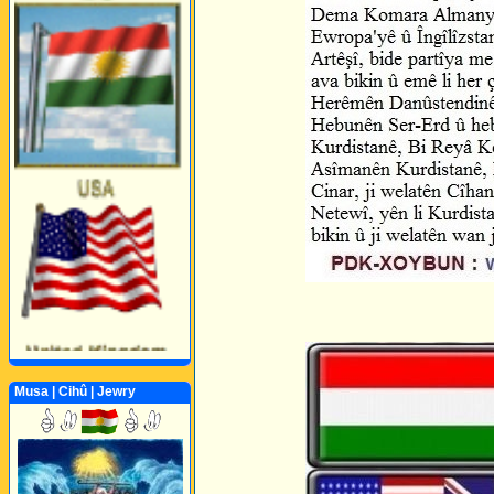
Musa | Cihû | Jewry
Perwerde ya Zimanê