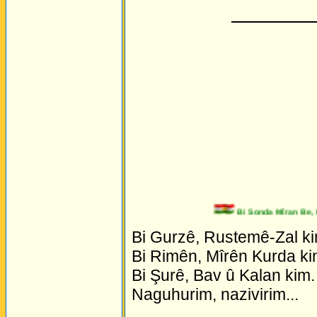
_________
Bi Sonda Mîran Be, Nag
Bi Gurzê, Rustemê-Zal ki
Bi Rimên, Mîrên Kurda ki
Bi Şurê, Bav û Kalan kim.
Naguhurim, nazivirim...