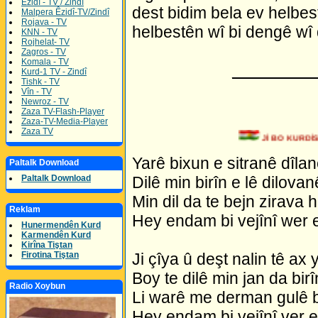
Êzidî - TV / Zindî
dest bidim bela ev helbe
Malpera Êzidî-TV/Zindî
Rojava - TV
helbestên wî bi dengê wî 
KNN - TV
Rojhelat- TV
Zagros - TV
Komala - TV
_________
Kurd-1 TV - Zindî
Tishk - TV
Vîn - TV
Newroz - TV
Zaza TV-Flash-Player
Zaza-TV-Media-Player
Zaza TV
Jİ BO KURDİST
Yarê bixun e sitranê dîlan
Paltalk Download
Dilê min birîn e lê dilovan
Paltalk Download
Min dil da te bejn zirava 
Reklam
Hey endam bi vejînî wer 
Hunermendên Kurd
Karmendên Kurd
Kirîna Tiştan
Ji çîya û deşt nalin tê ax 
Firotina Tiştan
Boy te dilê min jan da bir
Radio Xoybun
Li warê me derman gulê 
Hey endam bi vejînî ver 