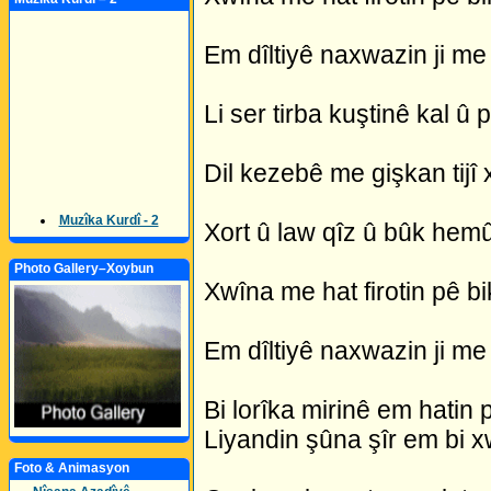
Em dîltiyê naxwazin ji me 
Li ser tirba kuştinê kal û p
Dil kezebê me gişkan tijî 
Muzîka Kurdî - 2
Xort û law qîz û bûk hem
Photo Gallery–Xoybun
Xwîna me hat firotin pê bi
Em dîltiyê naxwazin ji me 
Bi lorîka mirinê em hatin
Liyandin şûna şîr em bi x
Foto & Animasyon