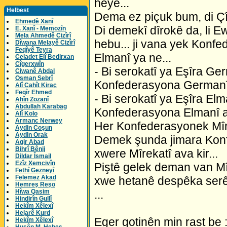
heye...
Helbest
Dema ez piçuk bum, di Çî
Ehmedê Xanî
Di demekî dîrokê da, li 
E. Xanî - Memozîn
Mela Ahmedê Cizîrî
hebu... ji vana yek Konf
Dîwana Melayê Cizîrî
Feqîyê Teyra
Elmanî ya ne...
Celadet Elî Bedirxan
Cîgerxwîn
- Bi serokatî ya Eşîra Ge
Ciwanê Abdal
Osman Sebrî
Konfederasyona Germanî a
Alî Cahît Kiraç
Feqîr Ehmed
- Bi serokatî ya Eşîra El
Ahîn Zozanî
Abdullah Karabag
Konfederasyona Elmanî ava
Alî Kolo
Armanc Nerwey
Her Konfederasyonek Mîrek
Aydin Coşun
Aydin Orak
Demek şunda jimara Konf
Agir Abad
Bihrî Bênij
xwere Mîrekatî ava kir...
Dildar Îsmail
Ezîz Xemcivîn
Piştê gelek deman van Mîr
Fethî Gezneyî
Felemez Akad
xwe hetanê despêka ser
Hemreş Reşo
...
Hîwa Qasim
Hindirîn Gullî
Hekîm Xêlexî
Hejarê Kurd
Eger gotinên min rast be
Hekîm Xêlexî