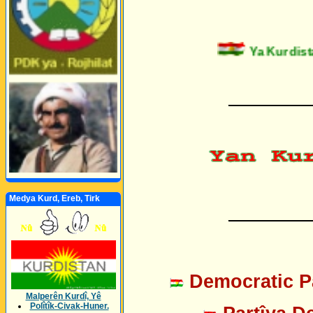
Ya Kurdistan
_________
Medya Kurd, Ereb, Tirk
_________
Democratic Pa
Malperên Kurdî, Yê
Polîtîk-Civak-Huner.