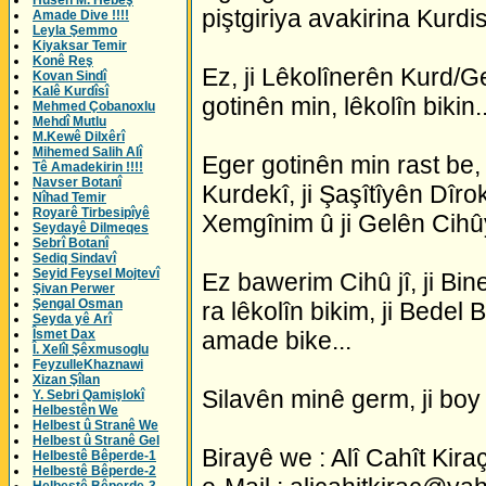
Husên M. Hebeş
piştgiriya avakirina Kurdi
Amade Dive !!!!
Leyla Şemmo
Kiyaksar Temir
Konê Reş
Ez, ji Lêkolînerên Kurd/Ge
Kovan Sindî
Kalê Kurdîsî
gotinên min, lêkolîn bikin..
Mehmed Çobanoxlu
Mehdî Mutlu
M.Kewê Dilxêrî
Mihemed Salih Alî
Eger gotinên min rast be
Tê Amadekirin !!!!
Navser Botanî
Kurdekî, ji Şaşîtîyên Dîr
Nîhad Temir
Royarê Tirbesipîyê
Xemgînim û ji Gelên Cihû
Seydayê Dilmeqes
Sebrî Botanî
Sediq Sindavî
Seyid Feysel Mojtevî
Ez bawerim Cihû jî, ji Bin
Şivan Perwer
Şengal Osman
ra lêkolîn bikim, ji Bedel 
Seyda yê Arî
amade bike...
Îsmet Dax
Î. Xelîl Şêxmusoglu
FeyzulleKhaznawi
Xizan Şîlan
Silavên minê germ, ji boy
Y. Sebri Qamişlokî
Helbestên We
Helbest û Stranê We
Helbest û Stranê Gel
Birayê we : Alî Cahît Kira
Helbestê Bêperde-1
Helbestê Bêperde-2