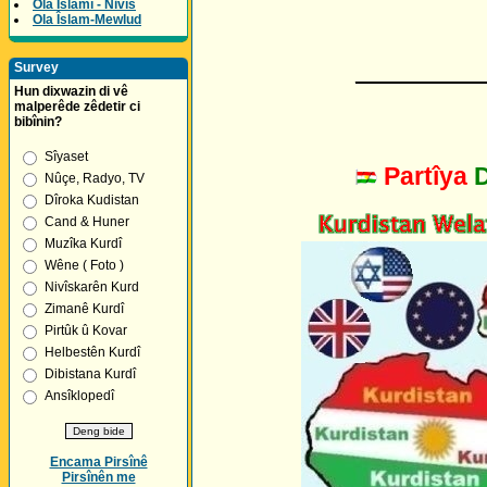
Ola Îslamî - Nivîs
Ola Îslam-Mewlud
_________
Survey
Hun dixwazin di vê
malperêde zêdetir ci
bibînin?
Sîyaset
Partîya
Nûçe, Radyo, TV
Dîroka Kudistan
Cand & Huner
Muzîka Kurdî
Wêne ( Foto )
Nivîskarên Kurd
Zimanê Kurdî
Pirtûk û Kovar
Helbestên Kurdî
Dibistana Kurdî
Ansîklopedî
Encama Pirsînê
Pirsînên me