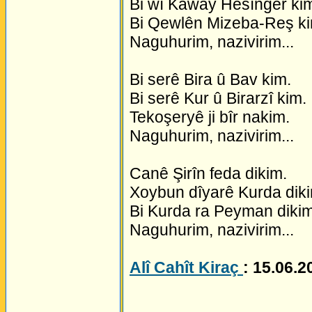
Bi wî Kaway Hesînger ki
Bi Qewlên Mizeba-Reş ki
Naguhurim, nazivirim...
Bi serê Bira û Bav kim.
Bi serê Kur û Birarzî kim.
Tekoşeryê ji bîr nakim.
Naguhurim, nazivirim...
Canê Şirîn feda dikim.
Xoybun dîyarê Kurda dik
Bi Kurda ra Peyman dikim
Naguhurim, nazivirim...
Alî Cahît Kiraç
: 15.06.2
_________