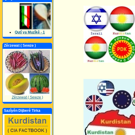
Qutî ya Muzîkê - 1
Zêrzewat ( Sewze )
Zêrzewat ( Sewze )
Sazîyên Dijberê Tirka