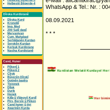
e-Mail : alicahitkirac@ya
Helbestê Bêperde-3
Helbestê Bêperde-4
WhatsApp & Tel.: Nr. : 
Dîroka Kurdistanê
08.09.2021
Dîroka Kurd
Kronolijî
Imp. Med
200 Salê dawî
* * *
Mervaniyan
Cum. Mahabad
Serhildanên Kurdan
Serokên Kurdan
_________
Kerkuk Kurdistane
Nasîna Kurdistanê
Cand, Huner
Pêkenî 1
Kurdistan Welatê Kurdaye! He
Pêkenî 2
Cîrok
Bûyerên Dîrokî
Gotinên bapîra
Tistonek
Dîlok
Durik
Henek
Her bimire t
Kilîp û Vîdeoyê Kurdî
Pirs, Bersîv û Pêken
Çand huner û tişt
Xwarinên Kurda