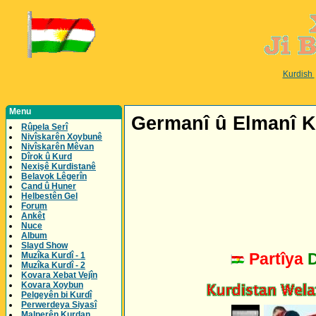
Kurdish
Menu
Germanî û Elmanî Kur
Rûpela Serî
Nivîskarên Xoybunê
Nivîskarên Mêvan
Dîrok û Kurd
Nexişê Kurdistanê
Belavok Lêgerîn
Cand û Huner
Helbestên Gel
Forum
Ankêt
Nuce
Album
Slayd Show
Partîya
Muzîka Kurdî - 1
Muzîka Kurdî - 2
Kovara Xebat Vejîn
Kovara Xoybun
Pelgeyên bi Kurdî
Perwerdeya Siyasî
Malperên Kurdan