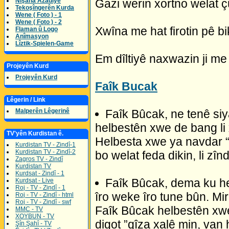
Gazi werin xortno welat 
Nîşana Azadîyê
Tekoşîngerên Kurda
Wene ( Foto ) - 1
Wene ( Foto ) - 2
Xwîna me hat firotin pê bi
Flaman û Logo
Anîmasyon
Lîztik-Spielen-Game
Em dîltiyê naxwazin ji me 
Projeyên Kurd
Projeyên Kurd
Faîk Bucak
Lêgerin / Link
Faîk Bûcak, ne tenê si
Malperên Lêgerinê
helbestên xwe de bang li 
TV'yên Kurdistan ê.
Helbesta xwe ya navdar “S
Kurdistan TV - Zindî-1
Kurdistan TV - Zindî-2
bo welat feda dikin, li zîn
Zagros TV - Zindî
Kurdistan TV
Kurdsat - Zindî - 1
Faîk Bûcak, dema ku h
Kurdsat - Live
Roj - TV - Zindî - 1
îro weke îro tune bûn. Mir
Roj - TV - Zindî - html
Roj - TV - Zindî - swf
Faîk Bûcak helbestên xwe 
MMC - TV
XOYBUN - TV
digot ”qîza xalê min, van 
Şîn Şahî - TV