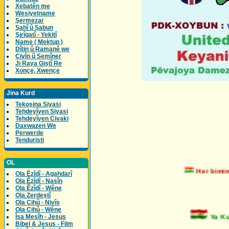
Xebatên me
Wesiyetname
Şermezar
Şahî û Şabun
Şirîgatî - Yekitî
Name ( Mektup )
Dîtin û Ramanê we
Civîn û Semîner
Ji Raya Giştî Re
Xonçe, Xwençe
Jina Kurd
Tekoşina Siyasi
Tehdeyîyen Siyasi
Tehdeyîyen Civaki
Daxwazen We
Perwerde
Tenduristi
OL
Her bimire t
Ola Êzîdî - Agahdarî
Ola Êzîdî - Nasîn
Ola Êzîdî - Wêne
Ola Zerdeştî
Ola Cihû - Nivîs
Ola Cihû - Wêne
Ya Kurd
Îsa Mesîh - Jesus
Bibel & Jesus - Film