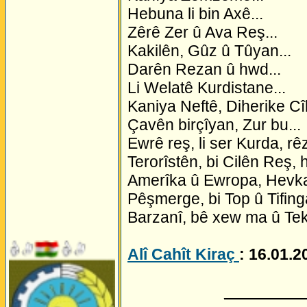
Hebuna li bin Axê...
Zêrê Zer û Ava Reş...
Kakilên, Gûz û Tûyan...
Darên Rezan û hwd...
Li Welatê Kurdistane...
Kaniya Neftê, Diherike Cî
Çavên birçîyan, Zur bu...
Ewrê reş, li ser Kurda, rêz
Terorîstên, bi Cilên Reş, h
Amerîka û Ewropa, Hevkar
Pêşmerge, bi Top û Tifinga
Barzanî, bê xew ma û Tek
Alî Cahît Kiraç
: 16.01.2
_________