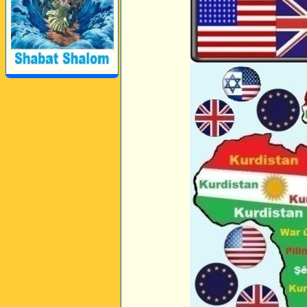
Kurdî û Îngîlîzî