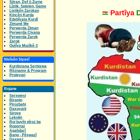
Sitran, Def û Zurne
Lîztik, Spielen, Game
Listikên Zarokan
Partîya
Kincên Kurda
Edebîyata Kurdî
Zimanê Me
Perwerda Ziman
Perwerda Civana
Perwerda Zarok
Zarok
Qutîya Muzîkê-3
Nivîsên Siyasî
Kurdistana Serbixwa
Rêzname & Program
Projeyan
Rojane
Serxwesi
Biranin
Pirozbahi
Daxuyani
Sirove
Lekolin
Roj buyîn pîroz be
Roportaj
Agahdarî
Bang - Pêşwazî
Daxwaz