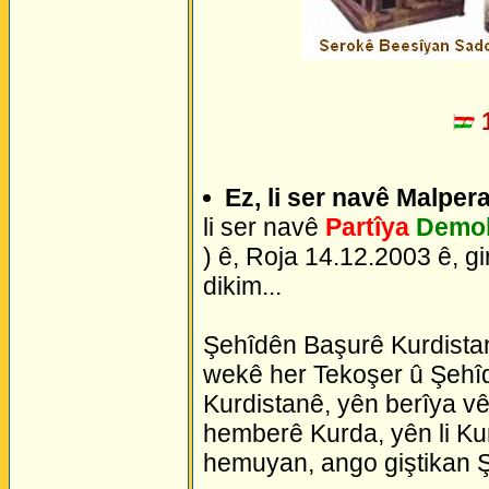
1
Ez, li ser navê Malper
li ser navê
Partîya
Demok
) ê, Roja 14.12.2003 ê, g
dikim...
Şehîdên Başurê Kurdistan
wekê her Tekoşer û Şehîd
Kurdistanê, yên berîya vê 
hemberê Kurda, yên li Ku
hemuyan, ango giştikan Ş