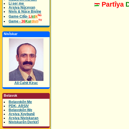
Partîya
Li ser me
Arsiva Nûceyan
Nivîs & Nûçe Bişîne
Nû
Game-Cilîp-
Li
st
ik
TV
Game -
36
Kur
dish
Nivîskar
Ali Cahit Kirac
Belavok
Belavokên Me
PDK- ARSIV
Belavokên We
Arşiva Xoybunê
Arşiva Niviskaran
Niviskarên Derkirî