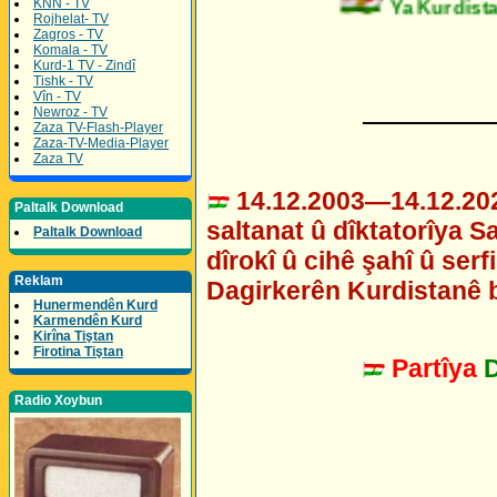
KNN - TV
Ya Kurdistan
Rojhelat- TV
Zagros - TV
Komala - TV
Kurd-1 TV - Zindî
Tishk - TV
Vîn - TV
_________
Newroz - TV
Zaza TV-Flash-Player
Zaza-TV-Media-Player
Zaza TV
14.12.2003—14.12.2021
Paltalk Download
saltanat û dîktatorîya S
Paltalk Download
dîrokî û cihê şahî û serf
Reklam
Dagirkerên Kurdistanê 
Hunermendên Kurd
Karmendên Kurd
Kirîna Tiştan
Firotina Tiştan
Partîya
Radio Xoybun