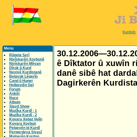
Kurdish
Menu
30.12.2006—30.12.
Rûpela Serî
Nivîskarên Xoybunê
ê Dîktator û xuwîn ri
Nivîskarên Mêvan
Dîrok û Kurd
danê sibê hat dardak
Nexişê Kurdistanê
Belavok Lêgerîn
Dagirkerên Kurdista
Cand û Huner
Helbestên Gel
Forum
Ankêt
Nuce
Album
Slayd Show
Muzîka Kurdî - 1
Muzîka Kurdî - 2
Kovara Xebat Vejîn
Kovara Xoybun
Pelgeyên bi Kurdî
Perwerdeya Siyasî
Malperên Kurdan