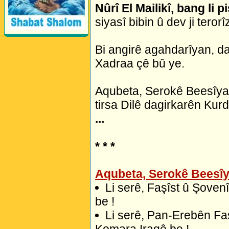
Nûrî El Mailikî, bang li 
siyasî bibin û dev ji teror
Bi angirê agahdarîyan, d
Xadraa çê bû ye.
Aqubeta, Serokê Beesîyan
tirsa Dilê dagirkarên Kurd
...
* * *
Aqubeta, Serokê Beesî
Li serê, Faşîst û Şove
be !
Li serê, Pan-Erebên Fa