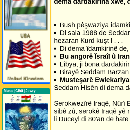
dema dardakirina xwe, di
Bush pêşwaziya îdamki
Di sala 1988 de Seddam
hezaran Kurd kuşt ! . . .
Di dema îdamkirinê de, 
Bu angorê Îsraîl û Iran
Lîbya, ji bona dardakiri
Birayê Seddam Barzan Al
Musteşarê Ewlekariya 
Seddam Hisên di dema dal
Musa | Cihû | Jewry
Serokwezîrê Iraqê, Nûrî E
sibê zû, serokê Iraqê yê
Perwerde ya Zimanê
li Duceyl di 80'an de hate
Kurdî û Îngîlîzî