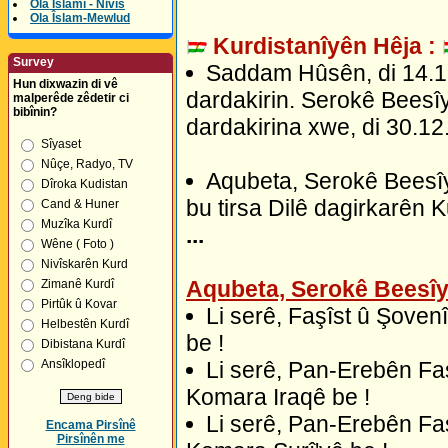
Ola Îslamî - Nivîs
Ola Îslam-Mewlud
Kurdistanîyên Hêja :
Survey
Saddam Hûsên, di 14.12.
Hun dixwazin di vê
dardakirin. Serokê Beesî
malperêde zêdetir ci
bibînin?
dardakirina xwe, di 30.12.
Sîyaset
Nûçe, Radyo, TV
Aqubeta, Serokê Beesîy
Dîroka Kudistan
bu tirsa Dilê dagirkarên K
Cand & Huner
Muzîka Kurdî
...
Wêne ( Foto )
Nivîskarên Kurd
Aqubeta, Serokê Beesî
Zimanê Kurdî
Pirtûk û Kovar
Li serê, Faşîst û Şove
Helbestên Kurdî
be !
Dibistana Kurdî
Li serê, Pan-Erebên Fa
Ansîklopedî
Komara Iraqê be !
Li serê, Pan-Erebên Fa
Encama Pirsînê
Pirsînên me