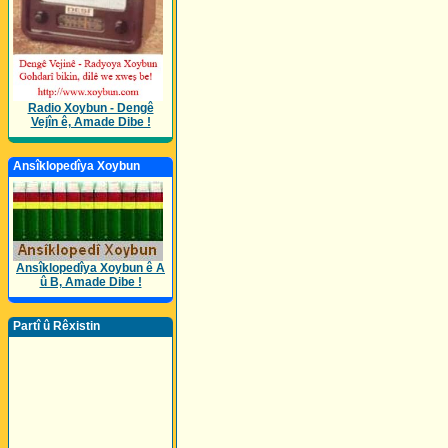
Radio Xoybun - Dengê
Vejîn ê, Amade Dibe !
Ansîklopedîya Xoybun
Ansîklopedîya Xoybun ê A
û B, Amade Dibe !
Partî û Rêxistin