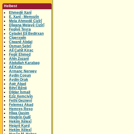
Helbest
Ehmedê Xanî
E. Xanî - Memozîn
Mela Ahmedê Cizîrî
Dîwana Melayê Cizîrî
Feqîyê Teyra
Celadet Elî Bedirxan
Cîgerxwîn
Ciwanê Abdal
Osman Sebrî
Alî Cahît Kiraç
Feqîr Ehmed
Ahîn Zozanî
Abdullah Karabag
Alî Kolo
Armanc Nerwey
Aydin Coşun
Aydin Orak
Agir Abad
Bihrî Bênij
Dildar Îsmail
Ezîz Xemcivîn
Fethî Gezneyî
Felemez Akad
Hemreş Reşo
Hîwa Qasim
Hindirîn Gullî
Hekîm Xêlexî
Hejarê Kurd
Hekîm Xêlexî