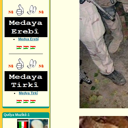
Medya Erebî
_________________
Medya Tirkî
Qutîya Muzîkê-1