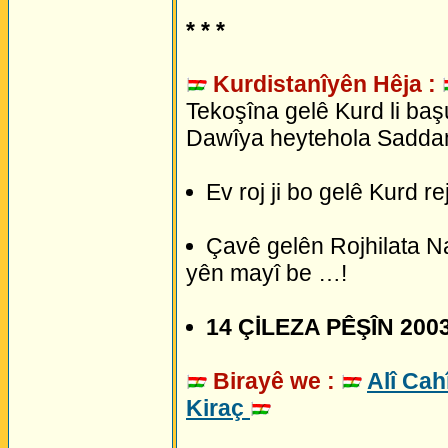
* * *
Kurdistanîyên Hêja :
Tekoşîna gelê Kurd li baş
Dawîya heytehola Saddam
Ev roj ji bo gelê Kurd re
Çavê gelên Rojhilata Na
yên mayî be …!
14 ÇİLEZA PÊŞÎN 2003
Birayê we :
Alî Cah
Kiraç