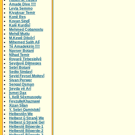
Husên M. Hebeş
Amade Dive !!!!
Leyla Şemmo
Kiyaksar Temir
Konê Reş
Kovan Sindî
Kalê Kurdîsî
Mehmed Çobanoxlu
Mehdî Mutlu
M.Kewê Dilxêrî
Mihemed Salih Alî
Tê Amadekirin !!!!
Navser Botanî
Nîhad Temir
Royarê Tirbesipîyê
Seydayê Dilmeqes
Sebrî Botanî
Sediq Sindavî
Seyid Feysel Mojtevî
Şivan Perwer
Şengal Osman
Seyda yê Arî
Îsmet Dax
Î. Xelîl Şêxmusoglu
FeyzulleKhaznawi
Xizan Şîlan
Y. Sebri Qamişlokî
Helbestên We
Helbest û Stranê We
Helbest û Stranê Gel
Helbestê Bêperde-1
Helbestê Bêperde-2