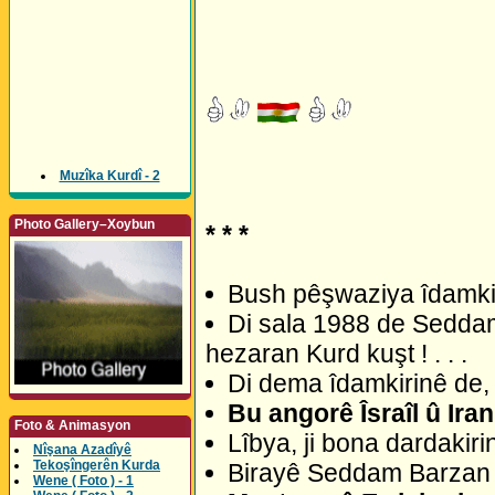
Muzîka Kurdî - 2
Photo Gallery–Xoybun
* * *
Bush pêşwaziya îdamki
Di sala 1988 de Seddam
hezaran Kurd kuşt ! . . .
Di dema îdamkirinê de, 
Bu angorê Îsraîl û Iran
Foto & Animasyon
Lîbya, ji bona dardakiri
Nîşana Azadîyê
Tekoşîngerên Kurda
Birayê Seddam Barzan Al
Wene ( Foto ) - 1