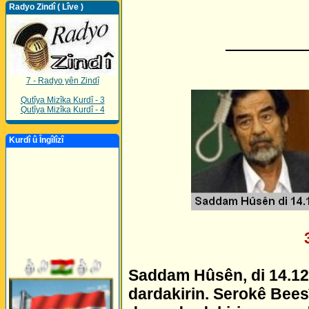
Radyo Zindî ( Lîve )
_________
7 - Radyo yên Zindî
Qutîya Mizîka Kurdî - 3
Qutîya Mizîka Kurdî - 4
Kurdî û Îngîlîzî
Saddam Hûsên, di 14.12.2
dardakirin. Serokê Bees