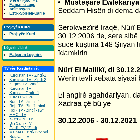
Wene ( Foto ) - 2
Musteşarê Ewlekariya 
Flaman û Logo
Seddam Hisên di dema dal
Anîmasyon
Lîztik-Spielen-Game
Serokwezîrê Iraqê, Nûrî El
Projeyên Kurd
Projeyên Kurd
30.12.2006 de, sere sibê
sûcê kuştina 148 Şîîyan l
Lêgerin / Link
îdamkirin.
Malperên Lêgerinê
Nûrî El Mailikî, di 30.12
TV'yên Kurdistan ê.
Kurdistan TV - Zindî-1
Werin tevlî xebata siyasî 
Kurdistan TV - Zindî-2
Zagros TV - Zindî
Kurdistan TV
Kurdsat - Zindî - 1
Bi angirê agahdarîyan, d
Kurdsat - Live
Roj - TV - Zindî - 1
Xadraa çê bû ye.
Roj - TV - Zindî - html
Roj - TV - Zindî - swf
MMC - TV
30.12.2006 - 30.12.2021
XOYBUN - TV
Şîn Şahî - TV
Êzidî - TV / Zindî
Malpera Êzidî-TV/Zindî
Rojava - TV