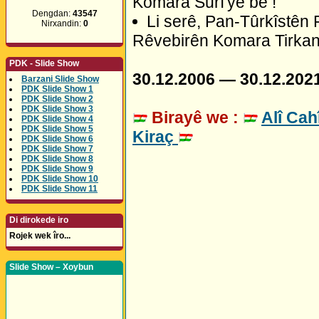
Komara Surî'yê be !
Dengdan:
43547
Li serê, Pan-Tûrkîstên 
Nirxandin:
0
Rêvebirên Komara Tirkan
PDK - Slide Show
30.12.2006 — 30.12.202
Barzani Slide Show
PDK Slide Show 1
PDK Slide Show 2
PDK Slide Show 3
Birayê we :
Alî Cah
PDK Slide Show 4
PDK Slide Show 5
Kiraç
PDK Slide Show 6
PDK Slide Show 7
PDK Slide Show 8
PDK Slide Show 9
PDK Slide Show 10
PDK Slide Show 11
Di dirokede iro
Rojek wek îro...
Slide Show – Xoybun