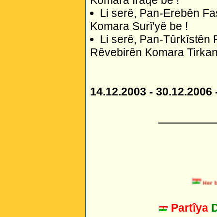
Komara Iraqê be !
Li serê, Pan-Erebên Fa
Komara Surî'yê be !
Li serê, Pan-Tûrkîstên 
Rêvebirên Komara Tirkan
14.12.2003 - 30.12.2006 
_________
Her bimi
Partîya