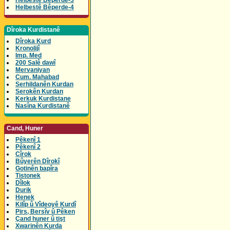
Helbestê Bêperde-3
Helbestê Bêperde-4
Dîroka Kurdistanê
Dîroka Kurd
Kronolijî
Imp. Med
200 Salê dawî
Mervaniyan
Cum. Mahabad
Serhildanên Kurdan
Serokên Kurdan
Kerkuk Kurdistane
Nasîna Kurdistanê
Cand, Huner
Pêkenî 1
Pêkenî 2
Cîrok
Bûyerên Dîrokî
Gotinên bapîra
Tistonek
Dîlok
Durik
Henek
Kilîp û Vîdeoyê Kurdî
Pirs, Bersîv û Pêken
Çand huner û tişt
Xwarinên Kurda