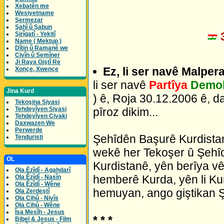
Xebatên me
Wesiyetname
Şermezar
Şahî û Şabun
3
Şirîgatî - Yekitî
Name ( Mektup )
Dîtin û Ramanê we
Civîn û Semîner
Ji Raya Giştî Re
Ez, li ser navê Malper
Xonçe, Xwençe
li ser navê
Partîya
Demok
Jina Kurd
) ê, Roja 30.12.2006 ê, d
Tekoşina Siyasi
pîroz dikim...
Tehdeyîyen Siyasi
Tehdeyîyen Civaki
Daxwazen We
Perwerde
Şehîdên Başurê Kurdistan
Tenduristi
wekê her Tekoşer û Şehîd
OL
Kurdistanê, yên berîya vê 
Ola Êzîdî - Agahdarî
hemberê Kurda, yên li Ku
Ola Êzîdî - Nasîn
Ola Êzîdî - Wêne
hemuyan, ango giştikan Ş
Ola Zerdeştî
Ola Cihû - Nivîs
Ola Cihû - Wêne
Îsa Mesîh - Jesus
* * *
Bibel & Jesus - Film