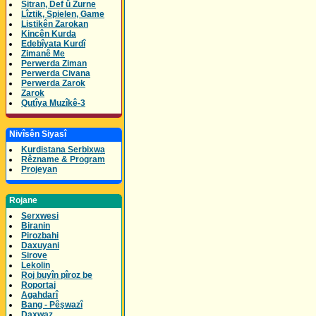
Sitran, Def û Zurne
Lîztik, Spielen, Game
Listikên Zarokan
Kincên Kurda
Edebîyata Kurdî
Zimanê Me
Perwerda Ziman
Perwerda Civana
Perwerda Zarok
Zarok
Qutîya Muzîkê-3
Nivîsên Siyasî
Kurdistana Serbixwa
Rêzname & Program
Projeyan
Rojane
Serxwesi
Biranin
Pirozbahi
Daxuyani
Sirove
Lekolin
Roj buyîn pîroz be
Roportaj
Agahdarî
Bang - Pêşwazî
Daxwaz