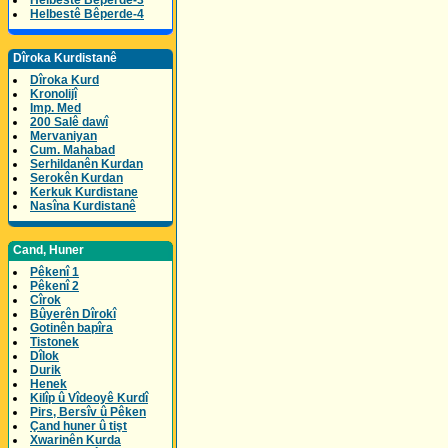
Helbestê Bêperde-3
Helbestê Bêperde-4
Dîroka Kurdistanê
Dîroka Kurd
Kronolijî
Imp. Med
200 Salê dawî
Mervaniyan
Cum. Mahabad
Serhildanên Kurdan
Serokên Kurdan
Kerkuk Kurdistane
Nasîna Kurdistanê
Cand, Huner
Pêkenî 1
Pêkenî 2
Cîrok
Bûyerên Dîrokî
Gotinên bapîra
Tistonek
Dîlok
Durik
Henek
Kilîp û Vîdeoyê Kurdî
Pirs, Bersîv û Pêken
Çand huner û tişt
Xwarinên Kurda