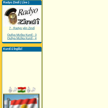
Radyo Zindî ( Lîve )
7 - Radyo yên Zindî
Qutîya Mizîka Kurdî - 3
Qutîya Mizîka Kurdî - 4
Kurdî û Îngîlîzî