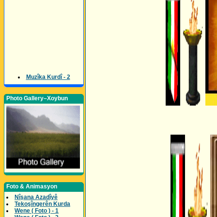
Muzîka Kurdî - 2
Photo Gallery–Xoybun
Foto & Animasyon
Nîşana Azadîyê
Tekoşîngerên Kurda
Wene ( Foto ) - 1