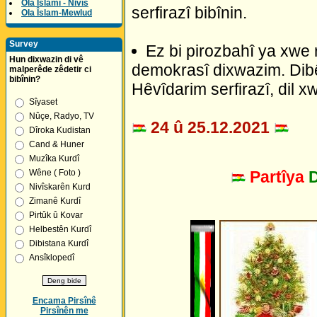
Ola Îslamî - Nivîs
serfirazî bibînin.
Ola Îslam-Mewlud
Survey
Ez bi pirozbahî ya xwe r
Hun dixwazin di vê
demokrasî dixwazim. Dibê
malperêde zêdetir ci
bibînin?
Hêvîdarim serfirazî, dil x
Sîyaset
Nûçe, Radyo, TV
24 û 25.12.2021
Dîroka Kudistan
Cand & Huner
Muzîka Kurdî
Partîya
Wêne ( Foto )
Nivîskarên Kurd
Zimanê Kurdî
Pirtûk û Kovar
Helbestên Kurdî
Dibistana Kurdî
Ansîklopedî
Encama Pirsînê
Pirsînên me