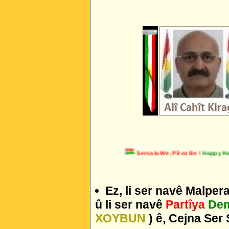
Sersala We, Pîroz Be !
Happy New 
Ez, li ser navê Malper
û li ser navê
Partîya
Dem
XOYBUN
) ê, Cejna Ser