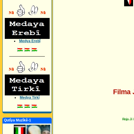
Medya Erebî
_________________
Filma 
Medya Tirkî
Roja Ji Da
Qutîya Muzîkê-1