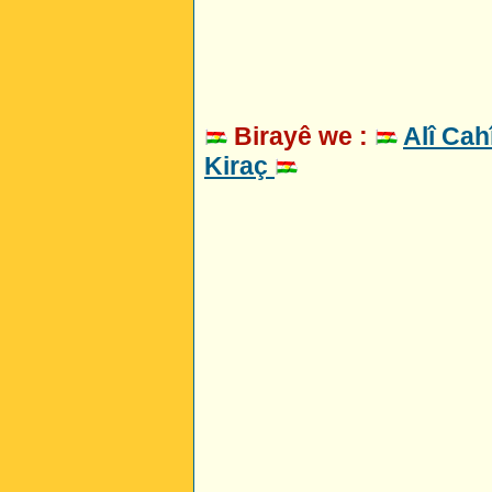
Birayê we :
Alî Cah
Kiraç