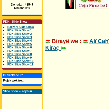
Dengdan:
43547
Nirxandin:
0
PDK - Slide Show
Barzani Slide Show
PDK Slide Show 1
PDK Slide Show 2
PDK Slide Show 3
Birayê we :
Alî Cah
PDK Slide Show 4
PDK Slide Show 5
Kiraç
PDK Slide Show 6
PDK Slide Show 7
PDK Slide Show 8
PDK Slide Show 9
PDK Slide Show 10
PDK Slide Show 11
Di dirokede iro
Rojek wek îro...
Slide Show – Xoybun