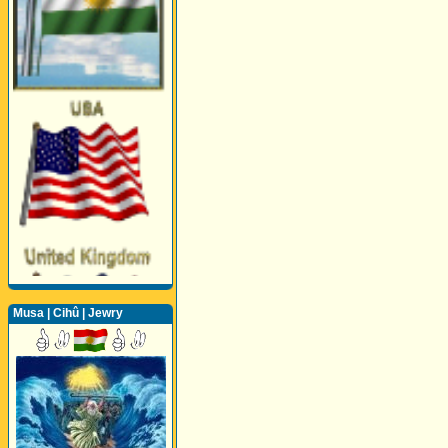
Musa | Cihû | Jewry
Perwerde ya Zimanê
Kurdî û Îngîlîzî