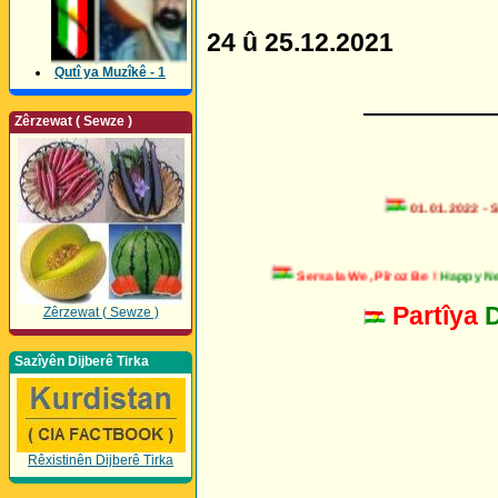
24 û 25.12.2021
Qutî ya Muzîkê - 1
_________
Zêrzewat ( Sewze )
01.01.2022 - Sers
Sersala We, Pîroz Be !
Happy New 
Partîya
Zêrzewat ( Sewze )
Sazîyên Dijberê Tirka
Rêxistinên Dijberê Tirka