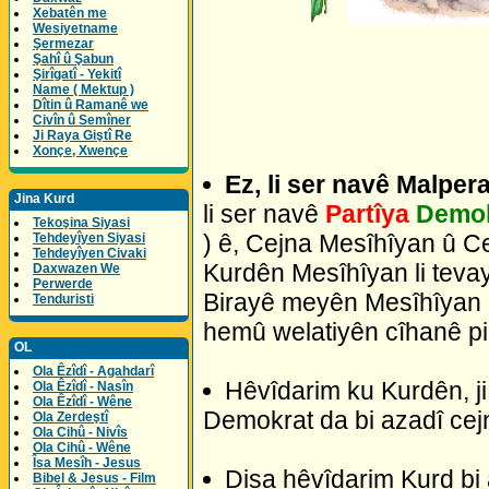
Xebatên me
Wesiyetname
Şermezar
Şahî û Şabun
Şirîgatî - Yekitî
Name ( Mektup )
Dîtin û Ramanê we
Civîn û Semîner
Ji Raya Giştî Re
Xonçe, Xwençe
Ez, li ser navê Malper
Jina Kurd
li ser navê
Partîya
Demok
Tekoşina Siyasi
) ê, Cejna Mesîhîyan û C
Tehdeyîyen Siyasi
Tehdeyîyen Civaki
Kurdên Mesîhîyan li tevay
Daxwazen We
Perwerde
Birayê meyên Mesîhîyan ên
Tenduristi
hemû welatiyên cîhanê pi
OL
Ola Êzîdî - Agahdarî
Hêvîdarim ku Kurdên, ji
Ola Êzîdî - Nasîn
Ola Êzîdî - Wêne
Demokrat da bi azadî cejn
Ola Zerdeştî
Ola Cihû - Nivîs
Ola Cihû - Wêne
Îsa Mesîh - Jesus
Disa hêvîdarim Kurd bi 
Bibel & Jesus - Film