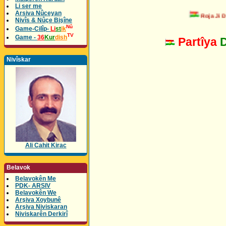
Li ser me
Arsiva Nûceyan
Roja Ji Day
Nivîs & Nûçe Bişîne
Nû
Game-Cilîp-
Li
st
ik
TV
Game -
36
Kur
dish
Partîya
Nivîskar
Ali Cahit Kirac
Belavok
Belavokên Me
PDK- ARSIV
Belavokên We
Arşiva Xoybunê
Arşiva Niviskaran
Niviskarên Derkirî