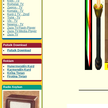
KNN - TV
Rojhelat- TV
Zagros - TV
Komala - TV
Kurd-1 TV - Zindî
Tishk - TV
Vîn - TV
Newroz - TV
Zaza TV-Flash-Player
Zaza-TV-Media-Player
Zaza TV
Paltalk Download
Paltalk Download
Reklam
Hunermendên Kurd
Karmendên Kurd
Kirîna Tiştan
Firotina Tiştan
_________
Radio Xoybun