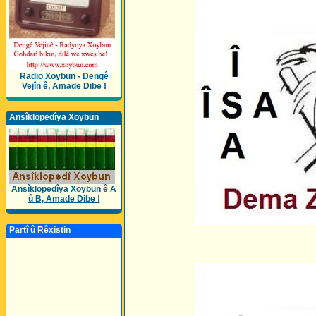
Radio Xoybun - Dengê
Vejîn ê, Amade Dibe !
Ansîklopedîya Xoybun
Ansîklopedîya Xoybun ê A
û B, Amade Dibe !
Partî û Rêxistin