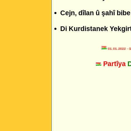
Cejn, dîlan û şahî bibe
Di Kurdistanek Yekgirt
01.01.2022 - Sers
Partîya