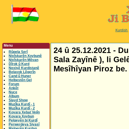
Kurdish
Menu
24 û 25.12.2021 - D
Rûpela Serî
Nivîskarên Xoybunê
Sala Zayînê ), li Ge
Nivîskarên Mêvan
Dîrok û Kurd
Mesîhîyan Piroz be.
Nexişê Kurdistanê
Belavok Lêgerîn
Cand û Huner
Helbestên Gel
Forum
Ankêt
Nuce
Album
Slayd Show
Muzîka Kurdî - 1
Muzîka Kurdî - 2
Kovara Xebat Vejîn
Kovara Xoybun
Pelgeyên bi Kurdî
Perwerdeya Siyasî
Malperên Kurdan