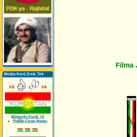
Filma 
Medya Kurd, Ereb, Tirk
Malperên Kurdî, Yê
Polîtîk-Civak-Huner.
_________________