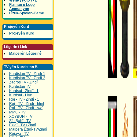
Wene ( Foto ) - 2
Flaman û Logo
Anîmasyon
Lîztik-Spielen-Game
Projeyên Kurd
Projeyên Kurd
Lêgerin / Link
Malperên Lêgerinê
TV'yên Kurdistan ê.
Kurdistan TV - Zindî-1
Kurdistan TV - Zindî-2
Zagros TV - Zindî
Kurdistan TV
Kurdsat - Zindî - 1
Kurdsat - Live
Roj - TV - Zindî - 1
Roj - TV - Zindî - html
Roj - TV - Zindî - swf
MMC - TV
XOYBUN - TV
Şîn Şahî - TV
Êzidî - TV / Zindî
Malpera Êzidî-TV/Zindî
Rojava - TV