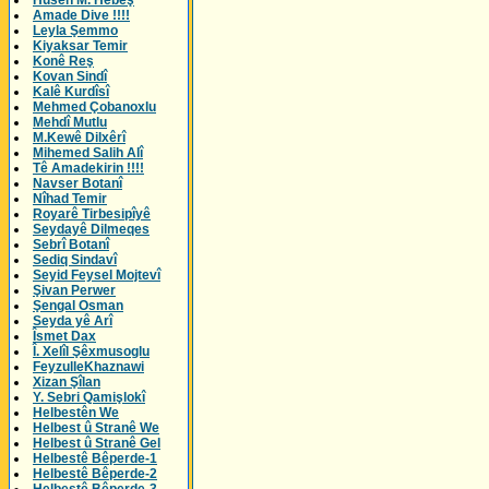
Husên M. Hebeş
Amade Dive !!!!
Leyla Şemmo
Kiyaksar Temir
Konê Reş
Kovan Sindî
Kalê Kurdîsî
Mehmed Çobanoxlu
Mehdî Mutlu
M.Kewê Dilxêrî
Mihemed Salih Alî
Tê Amadekirin !!!!
Navser Botanî
Nîhad Temir
Royarê Tirbesipîyê
Seydayê Dilmeqes
Sebrî Botanî
Sediq Sindavî
Seyid Feysel Mojtevî
Şivan Perwer
Şengal Osman
Seyda yê Arî
Îsmet Dax
Î. Xelîl Şêxmusoglu
FeyzulleKhaznawi
Xizan Şîlan
Y. Sebri Qamişlokî
Helbestên We
Helbest û Stranê We
Helbest û Stranê Gel
Helbestê Bêperde-1
Helbestê Bêperde-2