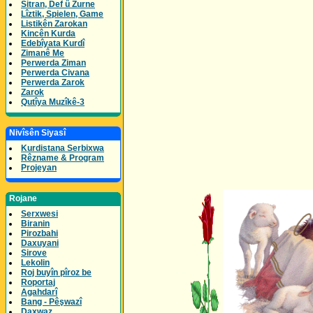
Sitran, Def û Zurne
Lîztik, Spielen, Game
Listikên Zarokan
Kincên Kurda
Edebîyata Kurdî
Zimanê Me
Perwerda Ziman
Perwerda Civana
Perwerda Zarok
Zarok
Qutîya Muzîkê-3
Nivîsên Siyasî
Kurdistana Serbixwa
Rêzname & Program
Projeyan
Rojane
Serxwesi
Biranin
Pirozbahi
Daxuyani
Sirove
Lekolin
Roj buyîn pîroz be
Roportaj
Agahdarî
Bang - Pêşwazî
Daxwaz