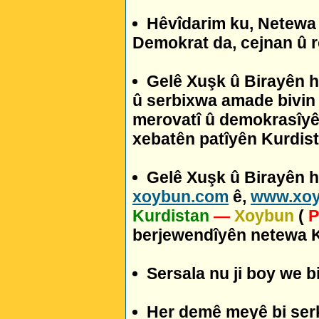
Hêvîdarim ku, Netewa 
Demokrat da, cejnan û ro
Gelê Xuşk û Birayên hêj
û serbixwa amade bivin !
merovatî û demokrasîyê a
xebatên patîyên Kurdis
Gelê Xuşk û Birayên hê
xoybun.com
ê,
www.xo
Kurdistan
—
Xoybun
(
P
berjewendîyên netewa Ku
Sersala nu ji boy we b
Her demê meyê bi serke