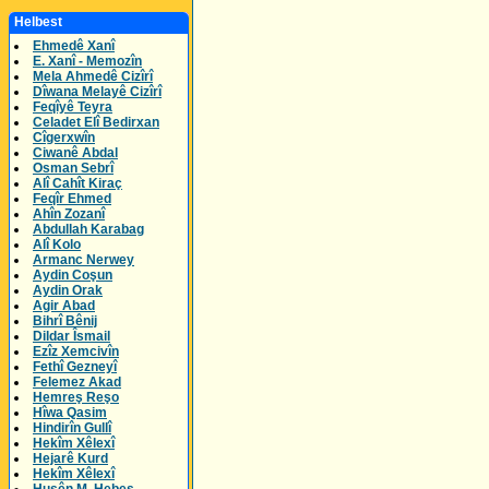
Helbest
Ehmedê Xanî
E. Xanî - Memozîn
Mela Ahmedê Cizîrî
Dîwana Melayê Cizîrî
Feqîyê Teyra
Celadet Elî Bedirxan
Cîgerxwîn
Ciwanê Abdal
Osman Sebrî
Alî Cahît Kiraç
Feqîr Ehmed
Ahîn Zozanî
Abdullah Karabag
Alî Kolo
Armanc Nerwey
Aydin Coşun
Aydin Orak
Agir Abad
Bihrî Bênij
Dildar Îsmail
Ezîz Xemcivîn
Fethî Gezneyî
Felemez Akad
Hemreş Reşo
Hîwa Qasim
Hindirîn Gullî
Hekîm Xêlexî
Hejarê Kurd
Hekîm Xêlexî