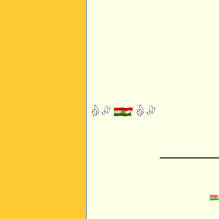
_________
Se