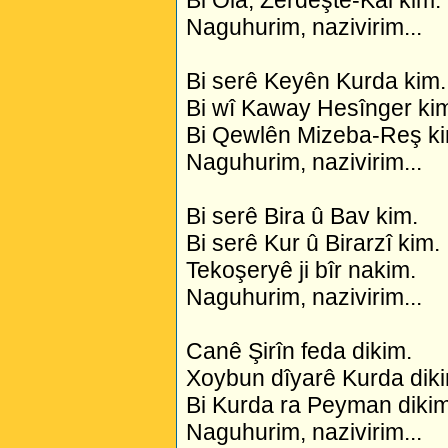
Naguhurim, nazivirim...
Bi serê Keyên Kurda kim.
Bi wî Kaway Hesînger ki
Bi Qewlên Mizeba-Reş ki
Naguhurim, nazivirim...
Bi serê Bira û Bav kim.
Bi serê Kur û Birarzî kim.
Tekoşeryê ji bîr nakim.
Naguhurim, nazivirim...
Canê Şirîn feda dikim.
Xoybun dîyarê Kurda dik
Bi Kurda ra Peyman dikim
Naguhurim, nazivirim...