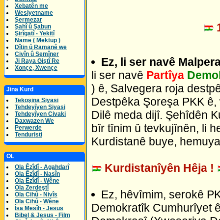
Xebatên me
Wesiyetname
Şermezar
1
Şahî û Şabun
Şirîgatî - Yekitî
Name ( Mektup )
Dîtin û Ramanê we
Civîn û Semîner
Ez, li ser navê Malper
Ji Raya Giştî Re
Xonçe, Xwençe
li ser navê
Partîya
Demok
) ê, Salvegera roja dest
Jina Kurd
Destpêka Şoreşa PKK ê, 
Tekoşina Siyasi
Tehdeyîyen Siyasi
Dilê meda dijî. Şehîdên K
Tehdeyîyen Civaki
Daxwazen We
bîr tînim û tevkujînên, li
Perwerde
Tenduristi
Kurdistanê buye, hemuyan
OL
Kurdistanîyên Hêja !
Ola Êzîdî - Agahdarî
Ola Êzîdî - Nasîn
Ola Êzîdî - Wêne
Ola Zerdeştî
Ez, hêvîmim, serokê PK
Ola Cihû - Nivîs
Ola Cihû - Wêne
Demokratîk Cumhurîyet ê
Îsa Mesîh - Jesus
Bibel & Jesus - Film