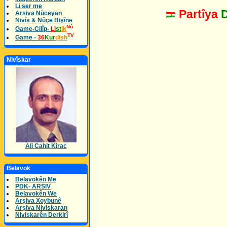
Li ser me
Partîya
Arsiva Nûceyan
Nivîs & Nûçe Bişîne
Nû
Game-Cilîp-
Li
st
ik
TV
Game -
36
Kur
dish
Nivîskar
Ali Cahit Kirac
Belavok
Belavokên Me
PDK- ARSIV
Belavokên We
Arşiva Xoybunê
Arşiva Niviskaran
Niviskarên Derkirî