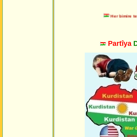
Her bimire tero
Partîya