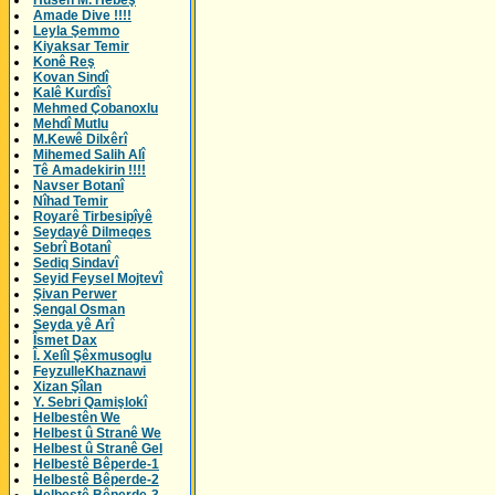
Husên M. Hebeş
Amade Dive !!!!
Leyla Şemmo
Kiyaksar Temir
Konê Reş
Kovan Sindî
Kalê Kurdîsî
Mehmed Çobanoxlu
Mehdî Mutlu
M.Kewê Dilxêrî
Mihemed Salih Alî
Tê Amadekirin !!!!
Navser Botanî
Nîhad Temir
Royarê Tirbesipîyê
Seydayê Dilmeqes
Sebrî Botanî
Sediq Sindavî
Seyid Feysel Mojtevî
Şivan Perwer
Şengal Osman
Seyda yê Arî
Îsmet Dax
Î. Xelîl Şêxmusoglu
FeyzulleKhaznawi
Xizan Şîlan
Y. Sebri Qamişlokî
Helbestên We
Helbest û Stranê We
Helbest û Stranê Gel
Helbestê Bêperde-1
Helbestê Bêperde-2