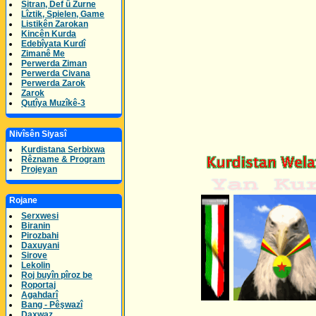
Sitran, Def û Zurne
Lîztik, Spielen, Game
Listikên Zarokan
Kincên Kurda
Edebîyata Kurdî
Zimanê Me
Perwerda Ziman
Perwerda Civana
Perwerda Zarok
Zarok
Qutîya Muzîkê-3
Nivîsên Siyasî
Kurdistana Serbixwa
Rêzname & Program
Projeyan
Rojane
Serxwesi
Biranin
Pirozbahi
Daxuyani
Sirove
Lekolin
Roj buyîn pîroz be
Roportaj
Agahdarî
Bang - Pêşwazî
Daxwaz