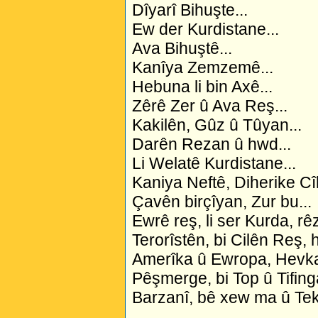
Dîyarî Bihuşte...
Ew der Kurdistane...
Ava Bihuştê...
Kanîya Zemzemê...
Hebuna li bin Axê...
Zêrê Zer û Ava Reş...
Kakilên, Gûz û Tûyan...
Darên Rezan û hwd...
Li Welatê Kurdistane...
Kaniya Neftê, Diherike Cî
Çavên birçîyan, Zur bu...
Ewrê reş, li ser Kurda, rêz
Terorîstên, bi Cilên Reş, h
Amerîka û Ewropa, Hevkar
Pêşmerge, bi Top û Tifinga
Barzanî, bê xew ma û Tek