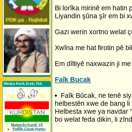
Bi lorîka mirinê em hatin
Liyandin şûna şîr em bi x
Gazi werin xortno welat 
Xwîna me hat firotin pê bi
Em dîltiyê naxwazin ji me 
Faîk Bucak
Medya Kurd, Ereb, Tirk
Faîk Bûcak, ne tenê si
helbestên xwe de bang li 
Helbesta xwe ya navdar “S
bo welat feda dikin, li zîn
Malperên Kurdî, Yê
Polîtîk-Civak-Huner.