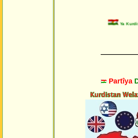
Ya Kurdist
_________
Partîya