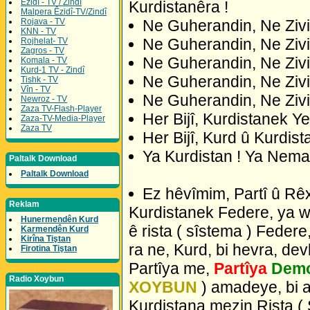
Êzidî - TV / Zindî
Kurdistanêra !
Malpera Êzidî-TV/Zindî
Rojava - TV
Ne Guherandin, Ne Zivi
KNN - TV
Ne Guherandin, Ne Zivi
Rojhelat- TV
Zagros - TV
Ne Guherandin, Ne Zivir
Komala - TV
Kurd-1 TV - Zindî
Ne Guherandin, Ne Zivira
Tishk - TV
Vîn - TV
Ne Guherandin, Ne Zivir
Newroz - TV
Zaza TV-Flash-Player
Her Bijî, Kurdistanek Y
Zaza-TV-Media-Player
Zaza TV
Her Bijî, Kurd û Kurdist
Ya Kurdistan ! Ya Nema
Paltalk Download
Paltalk Download
Ez hêvîmim, Partî û Rêxi
Reklam
Kurdistanek Federe, ya w
Hunermendên Kurd
ê rista ( sîstema ) Feder
Karmendên Kurd
Kirîna Tiştan
ra ne, Kurd, bi hevra, dev
Firotina Tiştan
Partîya me,
Partîya
Demo
Radio Xoybun
XOYBUN
) amadeye, bi 
Kurdistana mezin Rista ( S