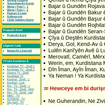
Nîşana Azadîyê
Tekoşîngerên Kurda
Bajar û Gundên Rojava y
Wene ( Foto ) - 1
Wene ( Foto ) - 2
Bajar û Gundên Bakur ê 
Flaman û Logo
Anîmasyon
Bajar û Gundên Başur ê 
Lîztik-Spielen-Game
Bajar û Gundên Rojhilat
Bajar û Gundên Seran-S
Projeyên Kurd
Projeyên Kurd
Çîya û Deştên Kurdistan
Derya, Gol, Kend-Av û 
Lêgerin / Link
Lulên Kanî'yên Avê û Lu
Malperên Lêgerinê
Merovatî, Camêrî, Mêrxa
TV'yên Kurdistan ê.
Werin, em, Kurdistana M
Kurdistan TV - Zindî-1
Dîn Îman, Ayîn Îman, Ku
Kurdistan TV - Zindî-2
Zagros TV - Zindî
Ya Neman ! Ya Kurdista
Kurdistan TV
Kurdsat - Zindî - 1
Kurdsat - Live
Roj - TV - Zindî - 1
Hewceye em bi durişm
Roj - TV - Zindî - html
Roj - TV - Zindî - swf
MMC - TV
XOYBUN - TV
Ne Guherandin, Ne Zivi
Şîn Şahî - TV