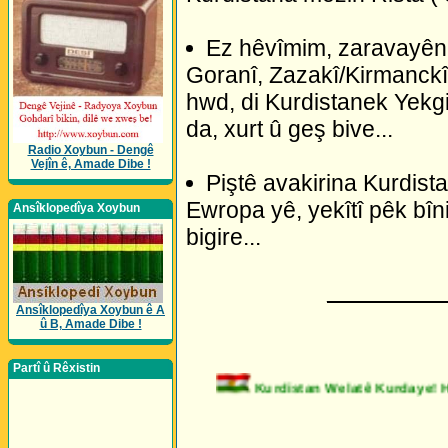
Ez hêvîmim, zaravayên 
Goranî, Zazakî/Kirmanckî, 
hwd, di Kurdistanek Yekgir
da, xurt û geş bive...
Radio Xoybun - Dengê
Vejîn ê, Amade Dibe !
Piştê avakirina Kurdist
Ewropa yê, yekîtî pêk bîni
Ansîklopedîya Xoybun
bigire...
_________
Ansîklopedîya Xoybun ê A
û B, Amade Dibe !
Partî û Rêxistin
Kurdistan Welatê Kurdaye!