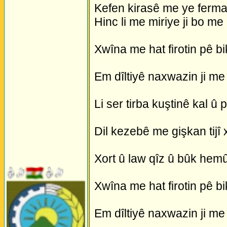
Kefen kirasê me ye ferman 
Hinc li me miriye ji bo me
Xwîna me hat firotin pê bi
Em dîltiyê naxwazin ji me 
Li ser tirba kuştinê kal û p
Dil kezebê me gişkan tijî 
Xort û law qîz û bûk hem
Xwîna me hat firotin pê bi
Em dîltiyê naxwazin ji me 