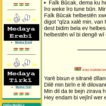
Faîk Bûcak, dema ku h
îro weke îro tune bûn. Mir
_________________
Faîk Bûcak helbestên xwe 
digot ”qîza xalê min, van 
dest bidim bela ev helbe
helbestên wî bi dengê wî 
Medya Erebî
_________
_________________
Jİ BO KURDİSTAN 
Yarê bixun e sitranê dîlan
Dilê min birîn e lê dilovan
Medya Tirkî
Min dil da te bejn zirava 
Hey endam bi vejînî wer 
Qutîya Muzîkê-1