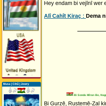
Hey endam bi vejînî wer 
Alî Cahît Kiraç :
Dema ni
_________
Musa | Cihû | Jewry
Bi Sonda Mîran Be, Naguhu
Perwerde ya Zimanê
Bi Gurzê, Rustemê-Zal ki
Kurdî û Îngîlîzî