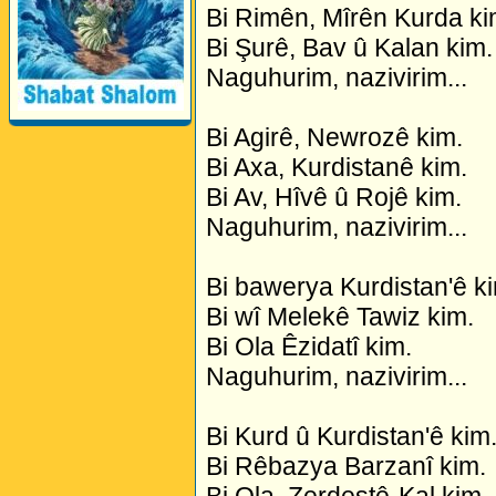
Bi Rimên, Mîrên Kurda ki
Bi Şurê, Bav û Kalan kim.
Naguhurim, nazivirim...
Bi Agirê, Newrozê kim.
Bi Axa, Kurdistanê kim.
Bi Av, Hîvê û Rojê kim.
Naguhurim, nazivirim...
Bi bawerya Kurdistan'ê k
Bi wî Melekê Tawiz kim.
Bi Ola Êzidatî kim.
Naguhurim, nazivirim...
Bi Kurd û Kurdistan'ê kim
Bi Rêbazya Barzanî kim.
Bi Ola, Zerdeştê-Kal kim.