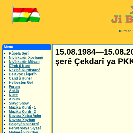
Kurdish
Menu
15.08.1984—15.08.20
Rûpela Serî
Nivîskarên Xoybunê
şerê Çekdarî ya PKK
Nivîskarên Mêvan
Dîrok û Kurd
Nexişê Kurdistanê
Belavok Lêgerîn
Cand û Huner
Helbestên Gel
Forum
Ankêt
Nuce
Album
Slayd Show
Muzîka Kurdî - 1
Muzîka Kurdî - 2
Kovara Xebat Vejîn
Kovara Xoybun
Pelgeyên bi Kurdî
Perwerdeya Siyasî
Malperên Kurdan