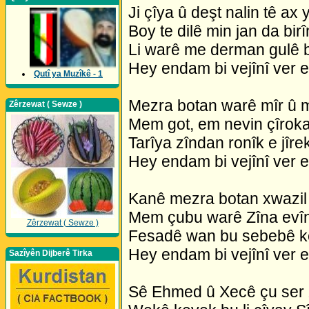
Ji çîya û deşt nalin tê ax 
Boy te dilê min jan da bir
Li warê me derman gulê 
Hey endam bi vejînî ver 
Qutî ya Muzîkê - 1
Mezra botan warê mîr û m
Zêrzewat ( Sewze )
Mem got, em nevin çîroka
Tarîya zîndan ronîk e jîre
Hey endam bi vejînî ver 
Kanê mezra botan xwazil 
Mem çubu warê Zîna evî
Zêrzewat ( Sewze )
Fesadê wan bu sebebê k
Hey endam bi vejînî ver 
Sazîyên Dijberê Tirka
Sê Ehmed û Xecê çu ser