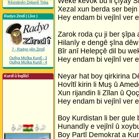
Wekê kevok bu li çîyay S
Rêxistinên Dijberê Tirka
Xezal xun berda ser bejn 
Hey endam bi vejînî ver 
Radyo Zindî ( Lîve )
Zarok roda çu ji ber şîpa 
Hilanîy e dengê şîna dêw
Bîr anî Helepçê dil bu we
7 - Radyo yên Zindî
Hey endam bi vejînî ver 
Qutîya Mizîka Kurdî - 3
Qutîya Mizîka Kurdî - 4
Neyar hat boy qirkirina D
Kurdî û Îngîlîzî
Hovîtî kirin li Muş û Amed
Xun rijandin li Zîlan û Qoç
Hey endam bi vejînî ver 
Boy Kurdistan li ber gule
Hunandîy e vejînî û xoyb
Boy Partî Demokrat a Kur