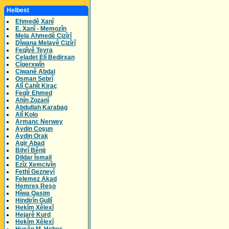
Helbest
Ehmedê Xanî
E. Xanî - Memozîn
Mela Ahmedê Cizîrî
Dîwana Melayê Cizîrî
Feqîyê Teyra
Celadet Elî Bedirxan
Cîgerxwîn
Ciwanê Abdal
Osman Sebrî
Alî Cahît Kiraç
Feqîr Ehmed
Ahîn Zozanî
Abdullah Karabag
Alî Kolo
Armanc Nerwey
Aydin Coşun
Aydin Orak
Agir Abad
Bihrî Bênij
Dildar Îsmail
Ezîz Xemcivîn
Fethî Gezneyî
Felemez Akad
Hemreş Reşo
Hîwa Qasim
Hindirîn Gullî
Hekîm Xêlexî
Hejarê Kurd
Hekîm Xêlexî