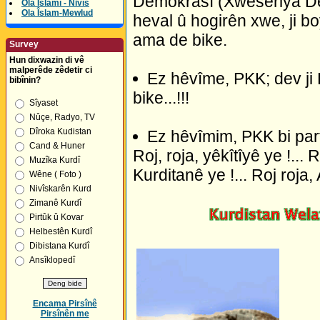
Demokrasî (Xweseriya Dem
Ola Îslamî - Nivîs
Ola Îslam-Mewlud
heval û hogirên xwe, ji b
ama de bike.
Survey
Hun dixwazin di vê
malperêde zêdetir ci
Ez hêvîme, PKK; dev ji B
bibînin?
bike...!!!
Sîyaset
Nûçe, Radyo, TV
Dîroka Kudistan
Ez hêvîmim, PKK bi part
Cand & Huner
Roj, roja, yêkîtîyê ye !... 
Muzîka Kurdî
Kurditanê ye !... Roj roja,
Wêne ( Foto )
Nivîskarên Kurd
Zimanê Kurdî
Pirtûk û Kovar
Helbestên Kurdî
Dibistana Kurdî
Ansîklopedî
Encama Pirsînê
Pirsînên me