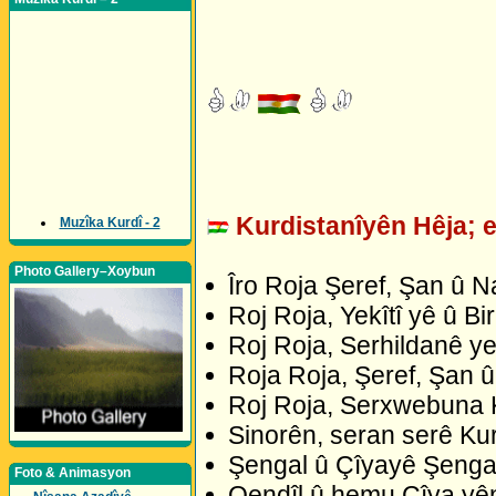
Kurdistanîyên Hêja; e
Muzîka Kurdî - 2
Photo Gallery–Xoybun
Îro Roja Şeref, Şan û N
Roj Roja, Yekîtî yê û Bir
Roj Roja, Serhildanê ye
Roja Roja, Şeref, Şan 
Roj Roja, Serxwebuna K
Sinorên, seran serê Kur
Şengal û Çîyayê Şengalê
Foto & Animasyon
Qendîl û hemu Çîya yên 