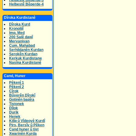
Helbestê Bêperde-3
Helbestê Bêperde-4
Dîroka Kurdistanê
Dîroka Kurd
Kronolijî
Imp. Med
200 Salê dawî
Mervaniyan
Cum. Mahabad
Serhildanên Kurdan
Serokên Kurdan
Kerkuk Kurdistane
Nasîna Kurdistanê
Cand, Huner
Pêkenî 1
Pêkenî 2
Cîrok
Bûyerên Dîrokî
Gotinên bapîra
Tistonek
Dîlok
Durik
Henek
Kilîp û Vîdeoyê Kurdî
Pirs, Bersîv û Pêken
Çand huner û tişt
Xwarinên Kurda