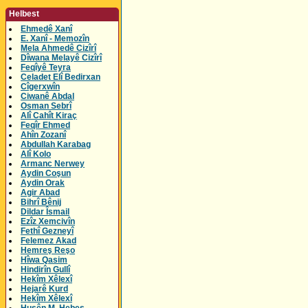
Helbest
Ehmedê Xanî
E. Xanî - Memozîn
Mela Ahmedê Cizîrî
Dîwana Melayê Cizîrî
Feqîyê Teyra
Celadet Elî Bedirxan
Cîgerxwîn
Ciwanê Abdal
Osman Sebrî
Alî Cahît Kiraç
Feqîr Ehmed
Ahîn Zozanî
Abdullah Karabag
Alî Kolo
Armanc Nerwey
Aydin Coşun
Aydin Orak
Agir Abad
Bihrî Bênij
Dildar Îsmail
Ezîz Xemcivîn
Fethî Gezneyî
Felemez Akad
Hemreş Reşo
Hîwa Qasim
Hindirîn Gullî
Hekîm Xêlexî
Hejarê Kurd
Hekîm Xêlexî