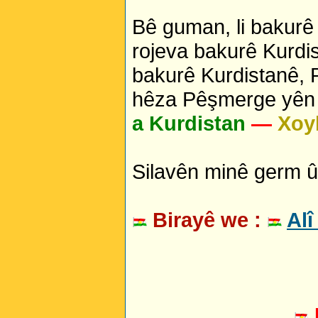
Bê guman, li bakurê 
rojeva bakurê Kurdis
bakurê Kurdistanê,
hêza Pêşmerge yên b
a Kurdistan
—
Xo
Silavên minê germ û 
Birayê we :
Alî