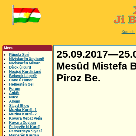
Kurdish
Menu
25.09.2017—25.0
Rûpela Serî
Nivîskarên Xoybunê
Mesûd Mistefa B
Nivîskarên Mêvan
Dîrok û Kurd
Nexişê Kurdistanê
Pîroz Be.
Belavok Lêgerîn
Cand û Huner
Helbestên Gel
Forum
Ankêt
Nuce
Album
Slayd Show
Muzîka Kurdî - 1
Muzîka Kurdî - 2
Kovara Xebat Vejîn
Kovara Xoybun
Pelgeyên bi Kurdî
Perwerdeya Siyasî
Malperên Kurdan