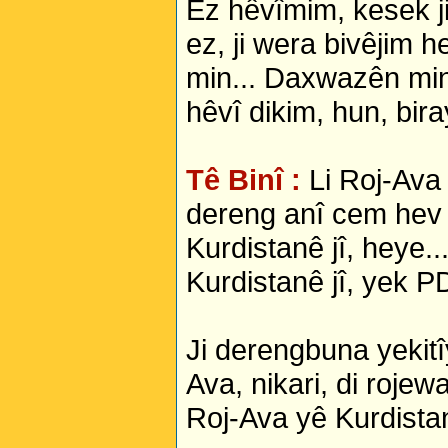
Ez hêvîmim, kesek ji
ez, ji wera bivêjim 
min... Daxwazên minê
hêvî dikim, hun, bira
Tê Binî :
Li Roj-Ava
dereng anî cem hev 
Kurdistanê jî, heye.
Kurdistanê jî, yek P
Ji derengbuna yekit
Ava, nikari, di rojewa
Roj-Ava yê Kurdistan