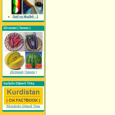
Qutî ya Muzîkê - 1
Zêrzewat ( Sewze )
Zêrzewat ( Sewze )
Sazîyên Dijberê Tirka
Rêxistinên Dijberê Tirka