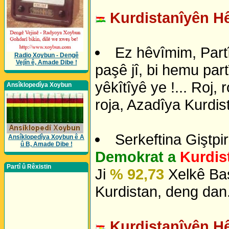
Kurdistanîyên Hê
Ez hêvîmim, Partî
Radio Xoybun - Dengê
Vejîn ê, Amade Dibe !
paşê jî, bi hemu part
yêkîtîyê ye !... Roj, 
Ansîklopedîya Xoybun
roja, Azadîya Kurdist
Serkeftina Giştpi
Ansîklopedîya Xoybun ê A
û B, Amade Dibe !
Demokrat a
Kurdis
Partî û Rêxistin
Ji
% 92,73
Xelkê Baş
Kurdistan, deng dan.
Kurdistanîyên Hê