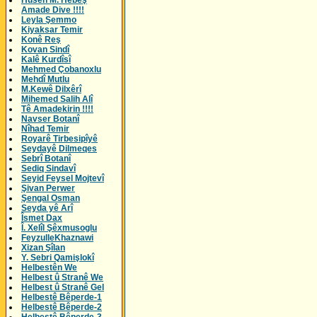
Husên M. Hebeş
Amade Dive !!!!
Leyla Şemmo
Kiyaksar Temir
Konê Reş
Kovan Sindî
Kalê Kurdîsî
Mehmed Çobanoxlu
Mehdî Mutlu
M.Kewê Dilxêrî
Mihemed Salih Alî
Tê Amadekirin !!!!
Navser Botanî
Nîhad Temir
Royarê Tirbesipîyê
Seydayê Dilmeqes
Sebrî Botanî
Sediq Sindavî
Seyid Feysel Mojtevî
Şivan Perwer
Şengal Osman
Seyda yê Arî
Îsmet Dax
Î. Xelîl Şêxmusoglu
FeyzulleKhaznawi
Xizan Şîlan
Y. Sebri Qamişlokî
Helbestên We
Helbest û Stranê We
Helbest û Stranê Gel
Helbestê Bêperde-1
Helbestê Bêperde-2