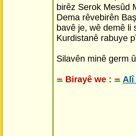
birêz Serok Mesûd M
Dema rêvebirên Başu
bavê je, wê demê li
Kurdistanê rabuye p
Silavên minê germ û 
Birayê we :
Alî