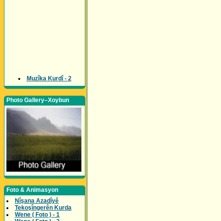
Muzîka Kurdî - 2
Photo Gallery–Xoybun
Foto & Animasyon
Nîşana Azadîyê
Tekoşîngerên Kurda
Wene ( Foto ) - 1