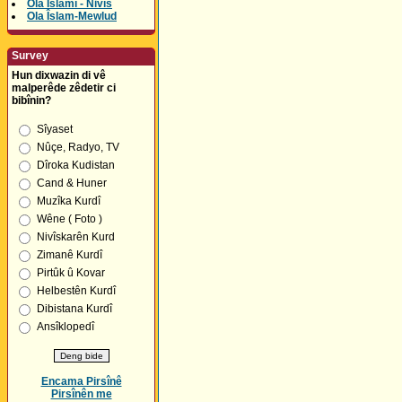
Ola Îslamî - Nivîs
Ola Îslam-Mewlud
Survey
Hun dixwazin di vê
malperêde zêdetir ci
bibînin?
Sîyaset
Nûçe, Radyo, TV
Dîroka Kudistan
Cand & Huner
Muzîka Kurdî
Wêne ( Foto )
Nivîskarên Kurd
Zimanê Kurdî
Pirtûk û Kovar
Helbestên Kurdî
Dibistana Kurdî
Ansîklopedî
Encama Pirsînê
Pirsînên me