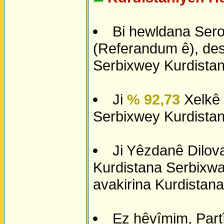
Bi hewldana Sero
(Referandum ê), dest
Serbixwey Kurdistan,
Ji
% 92,73
Xelkê 
Serbixwey Kurdistan
Ji Yêzdanê Dilova
Kurdistana Serbixwa,
avakirina Kurdistana
Ez hêvîmim, Partî