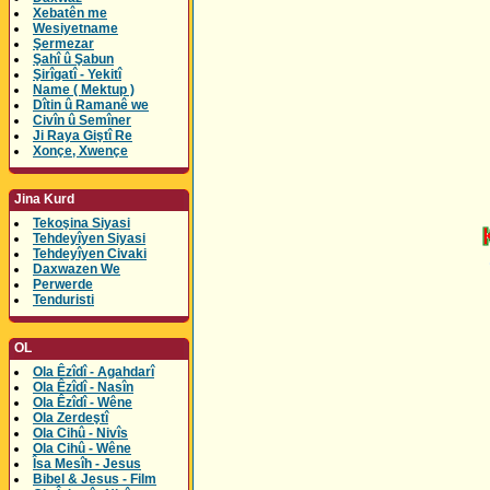
Xebatên me
Wesiyetname
Şermezar
Şahî û Şabun
Şirîgatî - Yekitî
Name ( Mektup )
Dîtin û Ramanê we
Civîn û Semîner
Ji Raya Giştî Re
Xonçe, Xwençe
Jina Kurd
Tekoşina Siyasi
Tehdeyîyen Siyasi
Tehdeyîyen Civaki
Daxwazen We
Perwerde
Tenduristi
OL
Ola Êzîdî - Agahdarî
Ola Êzîdî - Nasîn
Ola Êzîdî - Wêne
Ola Zerdeştî
Ola Cihû - Nivîs
Ola Cihû - Wêne
Îsa Mesîh - Jesus
Bibel & Jesus - Film