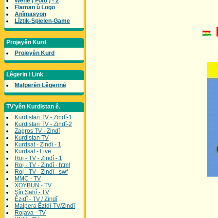
Wene ( Foto ) - 2
Flaman û Logo
Anîmasyon
Lîztik-Spielen-Game
Projeyên Kurd
Projeyên Kurd
Lêgerin / Link
Malperên Lêgerinê
TV'yên Kurdistan ê.
Kurdistan TV - Zindî-1
Kurdistan TV - Zindî-2
Zagros TV - Zindî
Kurdistan TV
Kurdsat - Zindî - 1
Kurdsat - Live
Roj - TV - Zindî - 1
Roj - TV - Zindî - html
Roj - TV - Zindî - swf
MMC - TV
XOYBUN - TV
Şîn Şahî - TV
Êzidî - TV / Zindî
Malpera Êzidî-TV/Zindî
Rojava - TV