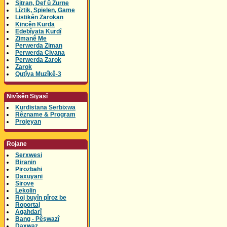
Sitran, Def û Zurne
Lîztik, Spielen, Game
Listikên Zarokan
Kincên Kurda
Edebîyata Kurdî
Zimanê Me
Perwerda Ziman
Perwerda Civana
Perwerda Zarok
Zarok
Qutîya Muzîkê-3
Nivîsên Siyasî
Kurdistana Serbixwa
Rêzname & Program
Projeyan
Rojane
Serxwesi
Biranin
Pirozbahi
Daxuyani
Sirove
Lekolin
Roj buyîn pîroz be
Roportaj
Agahdarî
Bang - Pêşwazî
Daxwaz