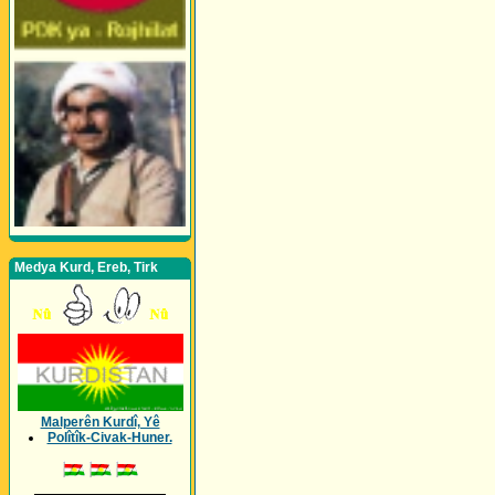
Medya Kurd, Ereb, Tirk
Malperên Kurdî, Yê
Polîtîk-Civak-Huner.
_________________