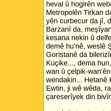
heval û hogirên webun
Metropolên Tirkan d
yên curbecur da jî, 
Barzanî da, meşîyan û
kesana nekin û delfe
demê hu'nê, weslê Ş
Goristanê da bilerizî
Kuçike..., dema hun,
wan û çelpik-wan'ên
wendakin... Hetanê K
Ewtin, ji wê wêda, r
çareserîyek din bivîn