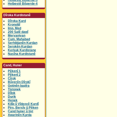
Helbestê Bêperde-3
Helbestê Bêperde-4
Dîroka Kurdistanê
Dîroka Kurd
Kronolijî
Imp. Med
200 Salê dawî
Mervaniyan
Cum. Mahabad
Serhildanên Kurdan
Serokên Kurdan
Kerkuk Kurdistane
Nasîna Kurdistanê
Cand, Huner
Pêkenî 1
Pêkenî 2
Cîrok
Bûyerên Dîrokî
Gotinên bapîra
Tistonek
Dîlok
Durik
Henek
Kilîp û Vîdeoyê Kurdî
Pirs, Bersîv û Pêken
Çand huner û tişt
Xwarinên Kurda