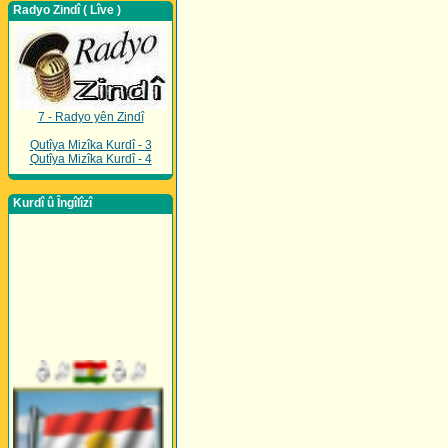
Radyo Zindî ( Lîve )
7 - Radyo yên Zindî
Qutîya Mizîka Kurdî - 3
Qutîya Mizîka Kurdî - 4
Kurdî û Îngîlîzî