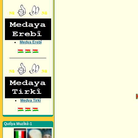
Medya Erebî
_________________
Medya Tirkî
Qutîya Muzîkê-1