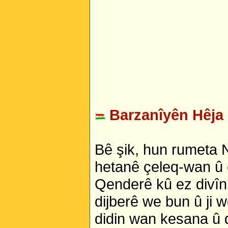
Barzanîyên Hêja
Bê şik, hun rumeta N
hetanê çeleq-wan û 
Qenderê kû ez divîni
dijberê we bun û ji w
didin wan kesana û 