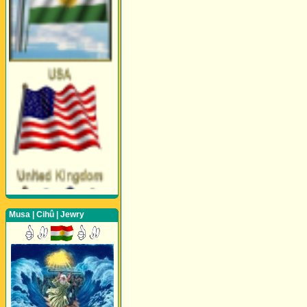
Musa | Cihû | Jewry
Perwerde ya Zimanê
Kurdî û Îngîlîzî