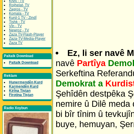
KNN - TV
Rojhelat- TV
Zagros - TV
Komala - TV
Kurd-1 TV - Zindî
Tishk - TV
Vîn - TV
Newroz - TV
Zaza TV-Flash-Player
Zaza-TV-Media-Player
Zaza TV
Ez, li ser navê 
Paltalk Download
navê
Partîya
Demok
Paltalk Download
Serkeftina Referan
Reklam
Demokrat a
Kurdis
Hunermendên Kurd
Karmendên Kurd
Kirîna Tiştan
Şehîdên destpêka 
Firotina Tiştan
nemire û Dilê meda d
Radio Xoybun
bi bîr tînim û tevkuj
buye, hemuyan, Şerm