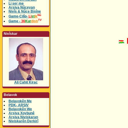
Li ser me
Arsiva Nûceyan
Nivîs & Nûçe Bişîne
Nû
Game-Cilîp-
Li
st
ik
TV
Game -
36
Kur
dish
Nivîskar
Ali Cahit Kirac
Belavok
Belavokên Me
PDK- ARSIV
Belavokên We
Arşiva Xoybunê
Arşiva Niviskaran
Niviskarên Derkirî