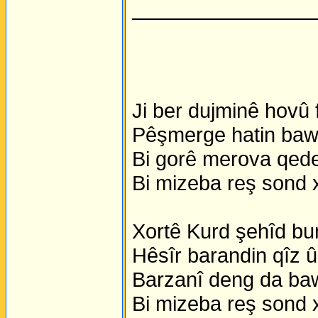
________________
Ji ber dujminê hovû 
Pêşmerge hatin bawe
Bi gorê merova qeder
Bi mizeba reş sond 
Xortê Kurd şehîd bun
Hêsîr barandin qîz û
Barzanî deng da baw
Bi mizeba reş sond 