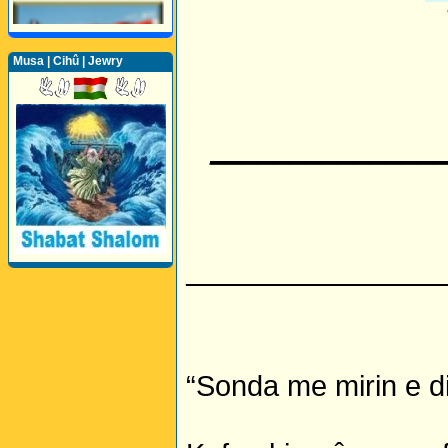
Musa | Cihû | Jewry
______________
________________
“Sonda me mirin e di
Perwerde ya Zimanê