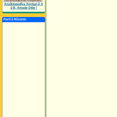
Ansîklopedîya Xoybun ê A
û B, Amade Dibe !
Partî û Rêxistin