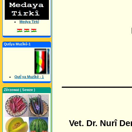
Medya Tirkî
Qutîya Muzîkê-1
Qutî ya Muzîkê - 1
______________
Zêrzewat ( Sewze )
Vet. Dr. Nurî De