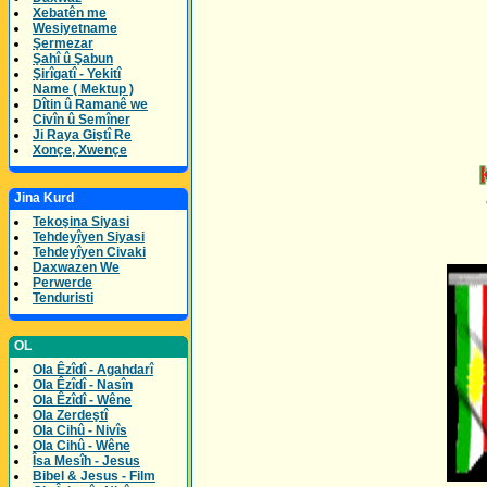
Xebatên me
Wesiyetname
Şermezar
Şahî û Şabun
Şirîgatî - Yekitî
Name ( Mektup )
Dîtin û Ramanê we
Civîn û Semîner
Ji Raya Giştî Re
Xonçe, Xwençe
Jina Kurd
Tekoşina Siyasi
Tehdeyîyen Siyasi
Tehdeyîyen Civaki
Daxwazen We
Perwerde
Tenduristi
OL
Ola Êzîdî - Agahdarî
Ola Êzîdî - Nasîn
Ola Êzîdî - Wêne
Ola Zerdeştî
Ola Cihû - Nivîs
Ola Cihû - Wêne
Îsa Mesîh - Jesus
Bibel & Jesus - Film