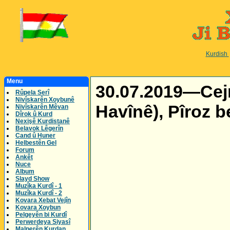
Kurdish
Menu
30.07.2019—Cejn
Rûpela Serî
Nivîskarên Xoybunê
Havînê), Pîroz b
Nivîskarên Mêvan
Dîrok û Kurd
Nexişê Kurdistanê
Belavok Lêgerîn
Cand û Huner
Helbestên Gel
Forum
Ankêt
Nuce
Album
Slayd Show
Muzîka Kurdî - 1
Muzîka Kurdî - 2
Kovara Xebat Vejîn
Kovara Xoybun
Pelgeyên bi Kurdî
Perwerdeya Siyasî
Malperên Kurdan