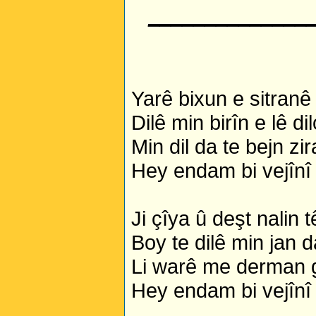
______________
Yarê bixun e sitranê 
Dilê min birîn e lê di
Min dil da te bejn zi
Hey endam bi vejînî
Ji çîya û deşt nalin 
Boy te dilê min jan d
Li warê me derman 
Hey endam bi vejînî