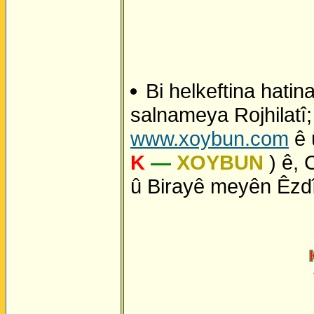
Bi helkeftina hati
salnameya Rojhilatî
www.xoybun.com
ê 
K
—
XOYBUN
) ê, 
û Birayê meyên Êzdî 