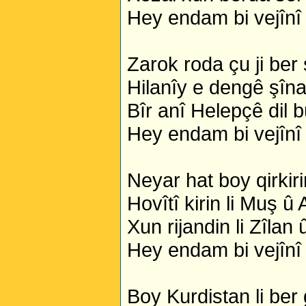
Hey endam bi vejînî
Zarok roda çu ji ber
Hilanîy e dengê şîn
Bîr anî Helepçê dil 
Hey endam bi vejînî
Neyar hat boy qirkir
Hovîtî kirin li Muş û
Xun rijandin li Zîlan
Hey endam bi vejînî
Boy Kurdistan li ber