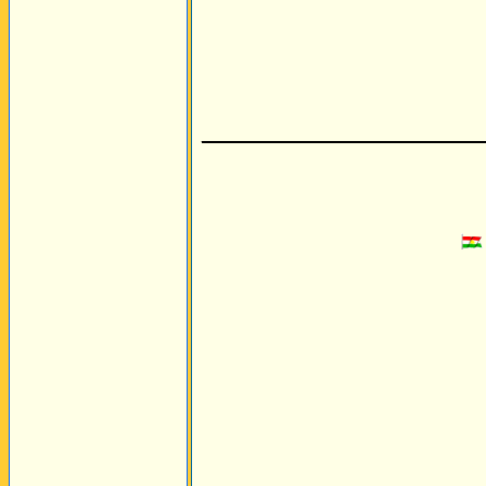
________________