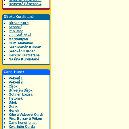
Helbestê Bêperde-3
Helbestê Bêperde-4
Dîroka Kurdistanê
Dîroka Kurd
Kronolijî
Imp. Med
200 Salê dawî
Mervaniyan
Cum. Mahabad
Serhildanên Kurdan
Serokên Kurdan
Kerkuk Kurdistane
Nasîna Kurdistanê
Cand, Huner
Pêkenî 1
Pêkenî 2
Cîrok
Bûyerên Dîrokî
Gotinên bapîra
Tistonek
Dîlok
Durik
Henek
Kilîp û Vîdeoyê Kurdî
Pirs, Bersîv û Pêken
Çand huner û tişt
Xwarinên Kurda