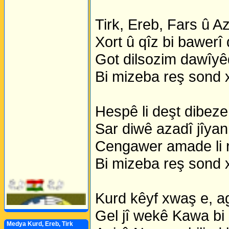
Tirk, Ereb, Fars û Az
Xort û qîz bi bawerî
Got dilsozim dawîyê
Bi mizeba reş sond 
Hespê li deşt dibeze,
Sar diwê azadî jîyan
Cengawer amade li r
Bi mizeba reş sond 
Kurd kêyf xwaş e, ag
Gel jî wekê Kawa bi
Medya Kurd, Ereb, Tirk