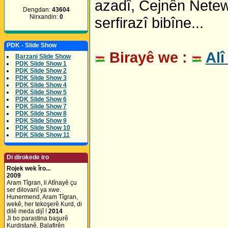
azadî, Cejnên Netewî
Dengdan:
43604
Nirxandin:
0
serfirazî bibîne...
PDK - Slide Show
Birayê we :
Alî
Barzani Slide Show
PDK Slide Show 1
PDK Slide Show 2
PDK Slide Show 3
PDK Slide Show 4
PDK Slide Show 5
PDK Slide Show 6
PDK Slide Show 7
PDK Slide Show 8
PDK Slide Show 9
PDK Slide Show 10
PDK Slide Show 11
Di dirokede iro
Rojek wek îro...
2009
Aram Tîgran, li Atînayê çu
ser dilovanî ya xwe.
Hunermend, Aram Tîgran,
wekê, her tekoşerê Kurd, di
dilê meda dijî !
2014
Ji bo parastina başurê
Kurdistanê, Balafirên