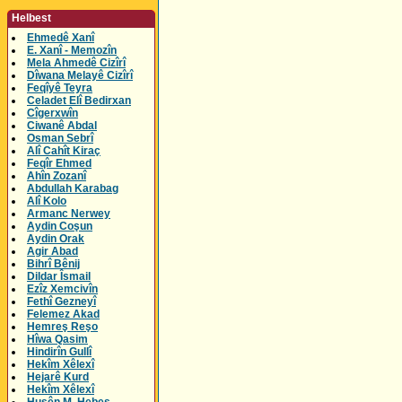
Helbest
Ehmedê Xanî
E. Xanî - Memozîn
Mela Ahmedê Cizîrî
Dîwana Melayê Cizîrî
Feqîyê Teyra
Celadet Elî Bedirxan
Cîgerxwîn
Ciwanê Abdal
Osman Sebrî
Alî Cahît Kiraç
Feqîr Ehmed
Ahîn Zozanî
Abdullah Karabag
Alî Kolo
Armanc Nerwey
Aydin Coşun
Aydin Orak
Agir Abad
Bihrî Bênij
Dildar Îsmail
Ezîz Xemcivîn
Fethî Gezneyî
Felemez Akad
Hemreş Reşo
Hîwa Qasim
Hindirîn Gullî
Hekîm Xêlexî
Hejarê Kurd
Hekîm Xêlexî