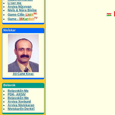
Li ser me
Arsiva Nûceyan
Nivîs & Nûçe Bişîne
Nû
Game-Cilîp-
Li
st
ik
TV
Game -
36
Kur
dish
Nivîskar
Ali Cahit Kirac
Belavok
Belavokên Me
PDK- ARSIV
Belavokên We
Arşiva Xoybunê
Arşiva Niviskaran
Niviskarên Derkirî