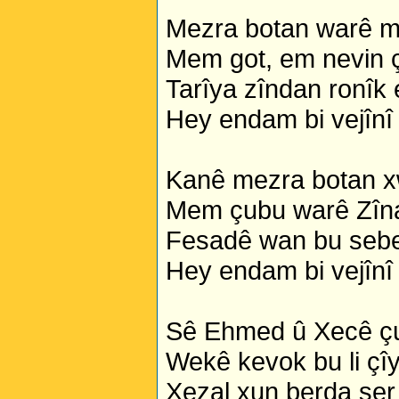
Mezra botan warê mî
Mem got, em nevin ç
Tarîya zîndan ronîk e
Hey endam bi vejînî
Kanê mezra botan xw
Mem çubu warê Zîna
Fesadê wan bu sebe
Hey endam bi vejînî
Sê Ehmed û Xecê çu
Wekê kevok bu li çî
Xezal xun berda ser 