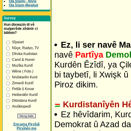
Ola Îslamî - Nivîs
Ola Îslam-Mewlud
Survey
Hun dixwazin di vê
malperêde zêdetir ci
bibînin?
Ez, li ser navê M
Sîyaset
Nûçe, Radyo, TV
navê
Partîya
Demok
Dîroka Kudistan
Cand & Huner
Kurdên Êzîdî, ya Çi
Muzîka Kurdî
Wêne ( Foto )
bi taybetî, li Xwişk 
Nivîskarên Kurd
Piroz dikim.
Zimanê Kurdî
Pirtûk û Kovar
Helbestên Kurdî
Dibistana Kurdî
Kurdistanîyên Hê
Ansîklopedî
Ez hêvîdarim, Kurdê
Demokrat û Azad da, 
Encama Pirsînê
Pirsînên me