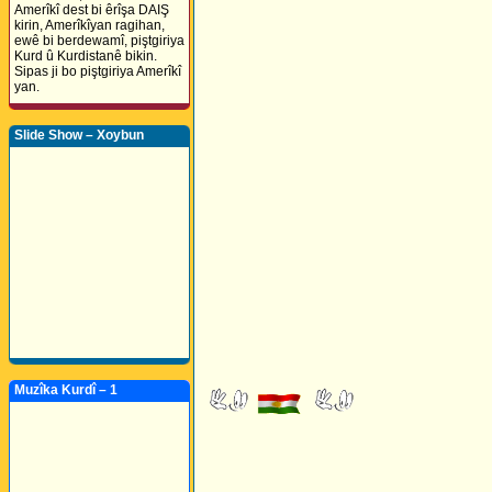
Amerîkî dest bi êrîşa DAIŞ
kirin, Amerîkîyan ragihan,
ewê bi berdewamî, piştgiriya
Kurd û Kurdistanê bikin.
Sipas ji bo piştgiriya Amerîkî
yan.
Slide Show – Xoybun
Muzîka Kurdî – 1