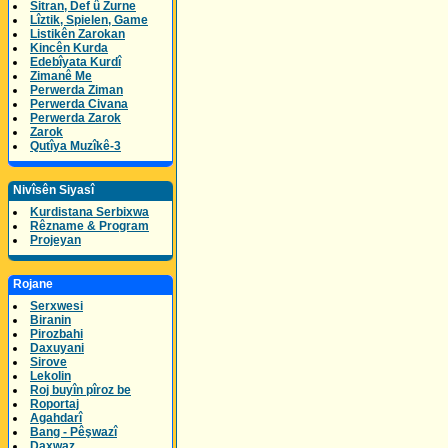
Sitran, Def û Zurne
Lîztik, Spielen, Game
Listikên Zarokan
Kincên Kurda
Edebîyata Kurdî
Zimanê Me
Perwerda Ziman
Perwerda Civana
Perwerda Zarok
Zarok
Qutîya Muzîkê-3
Nivîsên Siyasî
Kurdistana Serbixwa
Rêzname & Program
Projeyan
Rojane
Serxwesi
Biranin
Pirozbahi
Daxuyani
Sirove
Lekolin
Roj buyîn pîroz be
Roportaj
Agahdarî
Bang - Pêşwazî
Daxwaz