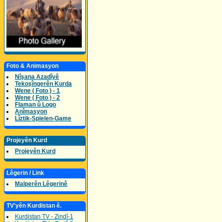
Foto & Animasyon
Nîşana Azadîyê
Tekoşîngerên Kurda
Wene ( Foto ) - 1
Wene ( Foto ) - 2
Flaman û Logo
Anîmasyon
Lîztik-Spielen-Game
Projeyên Kurd
Projeyên Kurd
Lêgerin / Link
Malperên Lêgerinê
TV'yên Kurdistan ê.
Kurdistan TV - Zindî-1