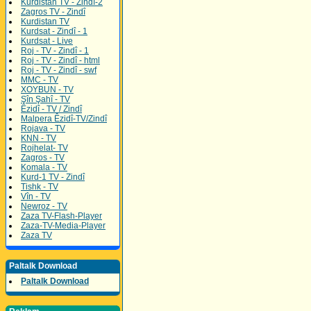
Kurdistan TV - Zindî-2
Zagros TV - Zindî
Kurdistan TV
Kurdsat - Zindî - 1
Kurdsat - Live
Roj - TV - Zindî - 1
Roj - TV - Zindî - html
Roj - TV - Zindî - swf
MMC - TV
XOYBUN - TV
Şîn Şahî - TV
Êzidî - TV / Zindî
Malpera Êzidî-TV/Zindî
Rojava - TV
KNN - TV
Rojhelat- TV
Zagros - TV
Komala - TV
Kurd-1 TV - Zindî
Tishk - TV
Vîn - TV
Newroz - TV
Zaza TV-Flash-Player
Zaza-TV-Media-Player
Zaza TV
Paltalk Download
Paltalk Download