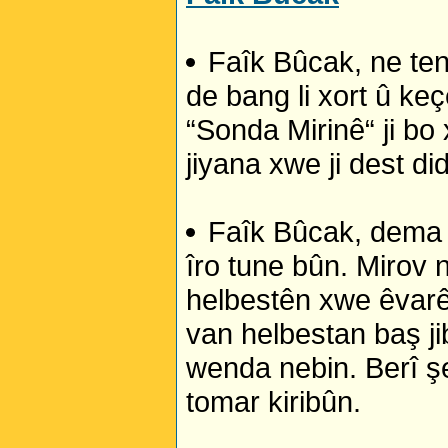
Faîk Bûcak, ne te
de bang li xort û ke
“Sonda Mirinê“ ji bo 
jiyana xwe ji dest di
Faîk Bûcak, dema 
îro tune bûn. Mirov 
helbestên xwe êvarê 
van helbestan baş ji
wenda nebin. Berî ş
tomar kiribûn.