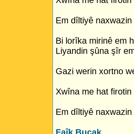
Em dîltiyê naxwazin j
Bi lorîka mirinê em 
Liyandin şûna şîr em
Gazi werin xortno w
Xwîna me hat firotin 
Em dîltiyê naxwazin 
Faîk Bucak