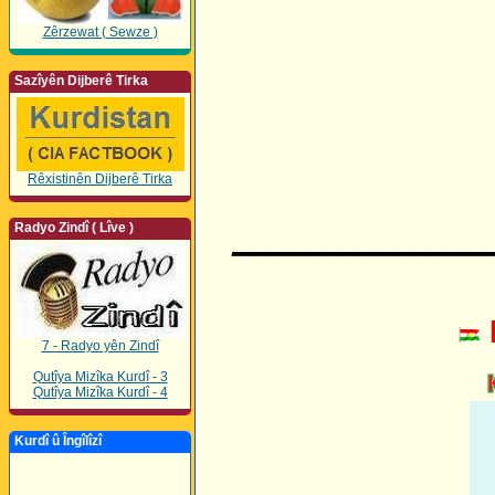
Zêrzewat ( Sewze )
Sazîyên Dijberê Tirka
Rêxistinên Dijberê Tirka
Radyo Zindî ( Lîve )
______________
7 - Radyo yên Zindî
Qutîya Mizîka Kurdî - 3
Qutîya Mizîka Kurdî - 4
Kurdî û Îngîlîzî