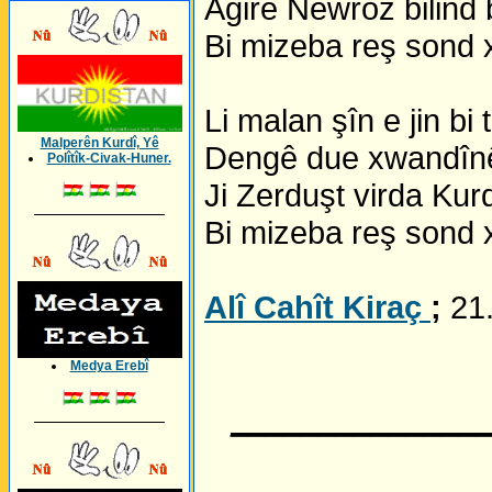
Agirê Newroz bilind
Bi mizeba reş sond 
Li malan şîn e jin bi
Malperên Kurdî, Yê
Dengê due xwandînê 
Polîtîk-Civak-Huner.
Ji Zerduşt virda Kur
_________________
Bi mizeba reş sond 
Alî Cahît Kiraç
;
21
Medya Erebî
______________
_________________