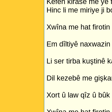
Kefen kirasê me ye fe
Kurdî û Îngîlîzî
Hinc li me miriye ji
Xwîna me hat firotin 
Em dîltiyê naxwazin j
Li ser tirba kuştinê k
Dil kezebê me gişkan 
Xort û law qîz û bû
Xwîna me hat firotin 