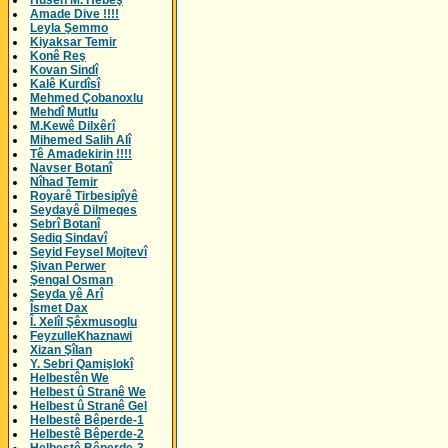
Husên M. Hebeş
Amade Dive !!!!
Leyla Şemmo
Kiyaksar Temir
Konê Reş
Kovan Sindî
Kalê Kurdîsî
Mehmed Çobanoxlu
Mehdî Mutlu
M.Kewê Dilxêrî
Mihemed Salih Alî
Tê Amadekirin !!!!
Navser Botanî
Nîhad Temir
Royarê Tirbesipîyê
Seydayê Dilmeqes
Sebrî Botanî
Sediq Sindavî
Seyid Feysel Mojtevî
Şivan Perwer
Şengal Osman
Seyda yê Arî
Îsmet Dax
Î. Xelîl Şêxmusoglu
FeyzulleKhaznawi
Xizan Şîlan
Y. Sebri Qamişlokî
Helbestên We
Helbest û Stranê We
Helbest û Stranê Gel
Helbestê Bêperde-1
Helbestê Bêperde-2