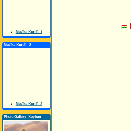
Muzîka Kurdî - 1
Muzîka Kurdî – 2
Muzîka Kurdî - 2
Photo Gallery–Xoybun