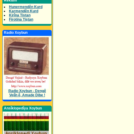
Reklam
Hunermendên Kurd
Karmendên Kurd
Kirîna Tiştan
Firotina Tiştan
Radio Xoybun
Radio Xoybun - Dengê
Vejîn ê, Amade Dibe !
Ansîklopedîya Xoybun