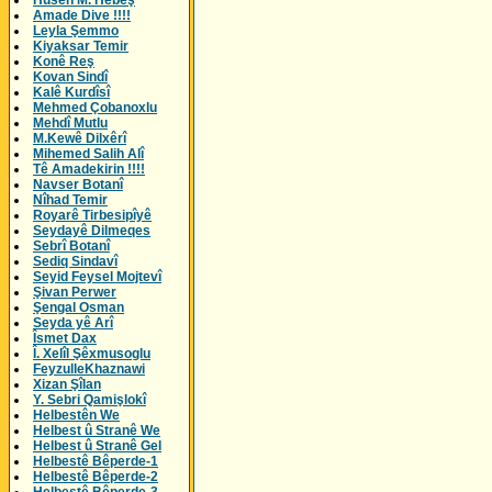
Husên M. Hebeş
Amade Dive !!!!
Leyla Şemmo
Kiyaksar Temir
Konê Reş
Kovan Sindî
Kalê Kurdîsî
Mehmed Çobanoxlu
Mehdî Mutlu
M.Kewê Dilxêrî
Mihemed Salih Alî
Tê Amadekirin !!!!
Navser Botanî
Nîhad Temir
Royarê Tirbesipîyê
Seydayê Dilmeqes
Sebrî Botanî
Sediq Sindavî
Seyid Feysel Mojtevî
Şivan Perwer
Şengal Osman
Seyda yê Arî
Îsmet Dax
Î. Xelîl Şêxmusoglu
FeyzulleKhaznawi
Xizan Şîlan
Y. Sebri Qamişlokî
Helbestên We
Helbest û Stranê We
Helbest û Stranê Gel
Helbestê Bêperde-1
Helbestê Bêperde-2