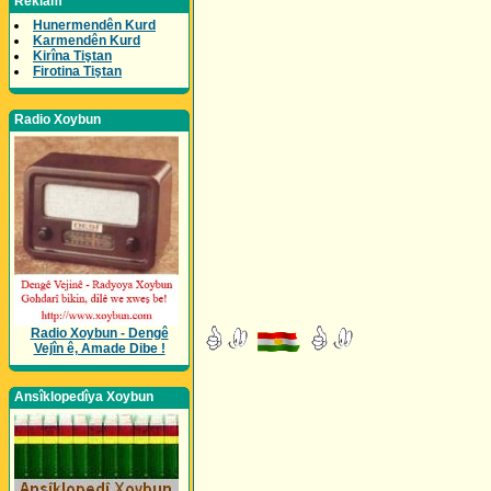
Reklam
Hunermendên Kurd
Karmendên Kurd
Kirîna Tiştan
Firotina Tiştan
Radio Xoybun
Radio Xoybun - Dengê
Vejîn ê, Amade Dibe !
Ansîklopedîya Xoybun