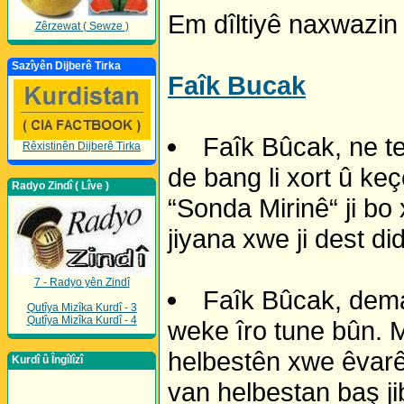
Em dîltiyê naxwazin 
Zêrzewat ( Sewze )
Sazîyên Dijberê Tirka
Faîk Bucak
Faîk Bûcak, ne t
Rêxistinên Dijberê Tirka
de bang li xort û ke
Radyo Zindî ( Lîve )
“Sonda Mirinê“ ji bo 
jiyana xwe ji dest di
7 - Radyo yên Zindî
Faîk Bûcak, dema
Qutîya Mizîka Kurdî - 3
Qutîya Mizîka Kurdî - 4
weke îro tune bûn. M
helbestên xwe êvarê 
Kurdî û Îngîlîzî
van helbestan baş ji