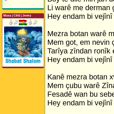
Li warê me derman 
Hey endam bi vejînî
Musa | Cihû | Jewry
Mezra botan warê mî
Mem got, em nevin ç
Perwerde ya Zimanê
Kurdî û Îngîlîzî
Tarîya zîndan ronîk e
Hey endam bi vejînî
Kanê mezra botan xw
Mem çubu warê Zîna
Fesadê wan bu sebe
Hey endam bi vejînî