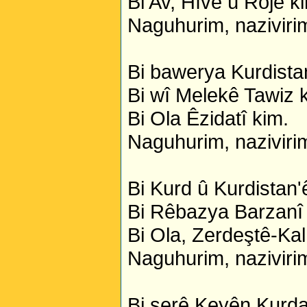
Bi Av, Hîvê û Rojê k
Naguhurim, nazivirim
Bi bawerya Kurdista
Bi wî Melekê Tawiz 
Bi Ola Êzidatî kim.
Naguhurim, nazivirim
Bi Kurd û Kurdistan'
Bi Rêbazya Barzanî 
Bi Ola, Zerdeştê-Kal
Naguhurim, nazivirim
Bi serê Keyên Kurda