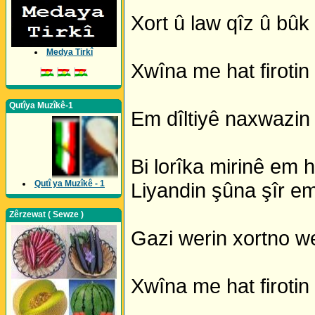
Xort û law qîz û bû
Medya Tirkî
Xwîna me hat firotin 
Qutîya Muzîkê-1
Em dîltiyê naxwazin j
Bi lorîka mirinê em 
Liyandin şûna şîr em
Qutî ya Muzîkê - 1
Zêrzewat ( Sewze )
Gazi werin xortno w
Xwîna me hat firotin 