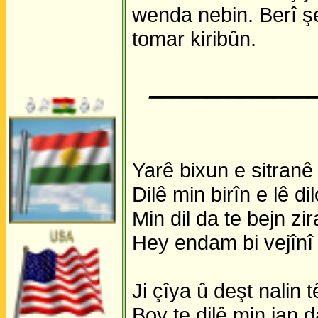
wenda nebin. Berî ş
tomar kiribûn.
______________
Yarê bixun e sitranê 
Dilê min birîn e lê di
Min dil da te bejn zi
Hey endam bi vejînî
Ji çîya û deşt nalin 
Boy te dilê min jan d