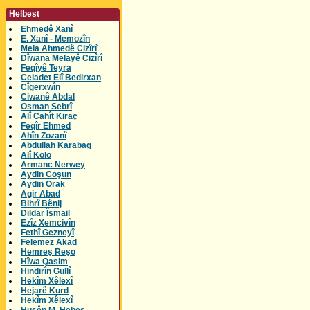
Helbest
Ehmedê Xanî
E. Xanî - Memozîn
Mela Ahmedê Cizîrî
Dîwana Melayê Cizîrî
Feqîyê Teyra
Celadet Elî Bedirxan
Cîgerxwîn
Ciwanê Abdal
Osman Sebrî
Alî Cahît Kiraç
Feqîr Ehmed
Ahîn Zozanî
Abdullah Karabag
Alî Kolo
Armanc Nerwey
Aydin Coşun
Aydin Orak
Agir Abad
Bihrî Bênij
Dildar Îsmail
Ezîz Xemcivîn
Fethî Gezneyî
Felemez Akad
Hemreş Reşo
Hîwa Qasim
Hindirîn Gullî
Hekîm Xêlexî
Hejarê Kurd
Hekîm Xêlexî