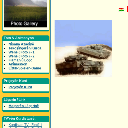
Foto & Animasyon
Nîşana Azadîyê
Tekoşîngerên Kurda
Wene ( Foto ) - 1
Wene ( Foto ) - 2
Flaman û Logo
Anîmasyon
Lîztik-Spielen-Game
Projeyên Kurd
Projeyên Kurd
Lêgerin / Link
Malperên Lêgerinê
TV'yên Kurdistan ê.
Kurdistan TV - Zindî-1