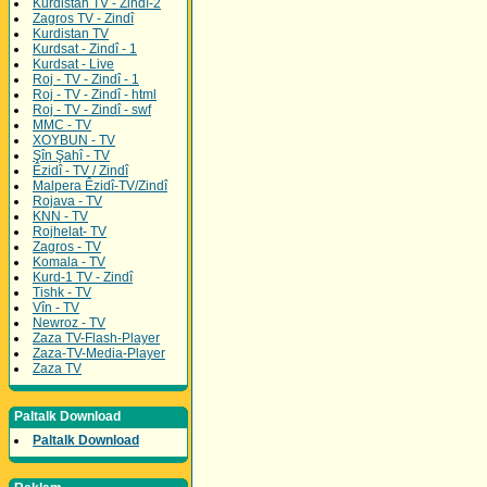
Kurdistan TV - Zindî-2
Zagros TV - Zindî
Kurdistan TV
Kurdsat - Zindî - 1
Kurdsat - Live
Roj - TV - Zindî - 1
Roj - TV - Zindî - html
Roj - TV - Zindî - swf
MMC - TV
XOYBUN - TV
Şîn Şahî - TV
Êzidî - TV / Zindî
Malpera Êzidî-TV/Zindî
Rojava - TV
KNN - TV
Rojhelat- TV
Zagros - TV
Komala - TV
Kurd-1 TV - Zindî
Tishk - TV
Vîn - TV
Newroz - TV
Zaza TV-Flash-Player
Zaza-TV-Media-Player
Zaza TV
Paltalk Download
Paltalk Download