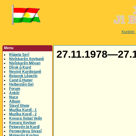
Kurdish
Menu
27.11.1978—27.11
Rûpela Serî
Nivîskarên Xoybunê
Nivîskarên Mêvan
Dîrok û Kurd
Nexişê Kurdistanê
Belavok Lêgerîn
Cand û Huner
Helbestên Gel
Forum
Ankêt
Nuce
Album
Slayd Show
Muzîka Kurdî - 1
Muzîka Kurdî - 2
Kovara Xebat Vejîn
Kovara Xoybun
Pelgeyên bi Kurdî
Perwerdeya Siyasî
Malperên Kurdan