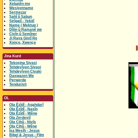
Xebatên me
Wesiyetname
Şermezar
Şahî û Şabun
Şirîgatî - Yekitî
Name ( Mektup )
Dîtin û Ramanê we
Civîn û Semîner
Ji Raya Giştî Re
Xonçe, Xwençe
Jina Kurd
Tekoşina Siyasi
Tehdeyîyen Siyasi
Tehdeyîyen Civaki
Daxwazen We
Perwerde
Tenduristi
OL
Ola Êzîdî - Agahdarî
Ola Êzîdî - Nasîn
Ola Êzîdî - Wêne
Ola Zerdeştî
Ola Cihû - Nivîs
Ola Cihû - Wêne
Îsa Mesîh - Jesus
Bibel & Jesus - Film