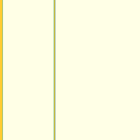
______________