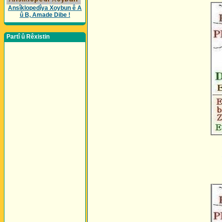
Ansîklopedîya Xoybun ê A
û B, Amade Dibe !
Partî û Rêxistin