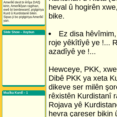
Amerîkî dest bi êrîşa DAIŞ
heval û hogirên xwe,
kirin, Amerîkîyan ragihan,
ewê bi berdewamî, piştgiriya
Kurd û Kurdistanê bikin.
bike.
Sipas ji bo piştgiriya Amerîkî
yan.
Ez disa hêvîmim, 
Slide Show – Xoybun
roje yêkîtîyê ye !... 
azadîyê ye !...
Hewceye, PKK, xwe j
Dibê PKK ya xeta Kur
dikeve ser milên şor
Muzîka Kurdî – 1
rêxistên Kurdistanî r
Rojava yê Kurdistanê
hevra çareser bikin