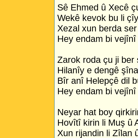
Sê Ehmed û Xecê çu
Wekê kevok bu li çî
Xezal xun berda ser 
Hey endam bi vejînî
Zarok roda çu ji ber
Hilanîy e dengê şîn
Bîr anî Helepçê dil 
Hey endam bi vejînî
Neyar hat boy qirkir
Hovîtî kirin li Muş û
Xun rijandin li Zîlan