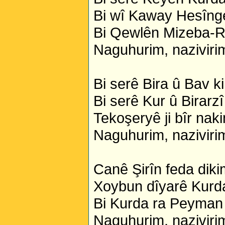
Bi wî Kaway Hesînge
Bi Qewlên Mizeba-R
Naguhurim, nazivirim
Bi serê Bira û Bav k
Bi serê Kur û Birarzî
Tekoşeryê ji bîr nak
Naguhurim, nazivirim
Canê Şirîn feda diki
Xoybun dîyarê Kurda
Bi Kurda ra Peyman 
Naguhurim, nazivirim