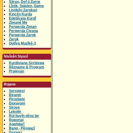
Sitran, Def û Zurne
Lîztik, Spielen, Game
Listikên Zarokan
Kincên Kurda
Edebîyata Kurdî
Zimanê Me
Perwerda Ziman
Perwerda Civana
Perwerda Zarok
Zarok
Qutîya Muzîkê-3
Nivîsên Siyasî
Kurdistana Serbixwa
Rêzname & Program
Projeyan
Rojane
Serxwesi
Biranin
Pirozbahi
Daxuyani
Sirove
Lekolin
Roj buyîn pîroz be
Roportaj
Agahdarî
Bang - Pêşwazî
Daxwaz