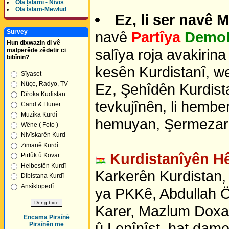
Ola Îslamî - Nivîs
Ola Îslam-Mewlud
Ez, li ser navê 
Survey
navê
Partîya
Demok
Hun dixwazin di vê
salîya roja avakirin
malperêde zêdetir ci
bibînin?
kesên Kurdistanî, w
Sîyaset
Nûçe, Radyo, TV
Ez, Şehîdên Kurdista
Dîroka Kudistan
tevkujînên, li hembe
Cand & Huner
Muzîka Kurdî
hemuyan, Şermezar 
Wêne ( Foto )
Nivîskarên Kurd
Zimanê Kurdî
Kurdistanîyên Hê
Pirtûk û Kovar
Helbestên Kurdî
Karkerên Kurdistan
Dibistana Kurdî
Ansîklopedî
ya PKKê, Abdullah 
Karer, Mazlum Doxa
Encama Pirsînê
û Lenînîst, hat dame
Pirsînên me