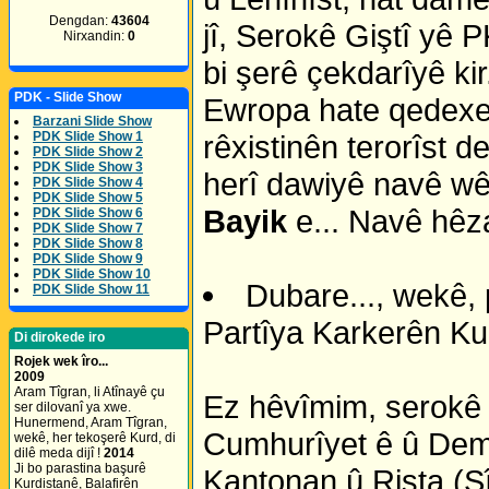
Dengdan:
43604
jî, Serokê Giştî yê 
Nirxandin:
0
bi şerê çekdarîyê kir
PDK - Slide Show
Ewropa hate qedexeki
Barzani Slide Show
PDK Slide Show 1
rêxistinên terorîst 
PDK Slide Show 2
PDK Slide Show 3
herî dawiyê navê w
PDK Slide Show 4
PDK Slide Show 5
Bayik
e... Navê hêz
PDK Slide Show 6
PDK Slide Show 7
PDK Slide Show 8
PDK Slide Show 9
PDK Slide Show 10
Dubare..., wekê, 
PDK Slide Show 11
Partîya Karkerên Kurd
Di dirokede iro
Rojek wek îro...
2009
Aram Tîgran, li Atînayê çu
Ez hêvîmim, serokê 
ser dilovanî ya xwe.
Hunermend, Aram Tîgran,
Cumhurîyet ê û Demo
wekê, her tekoşerê Kurd, di
dilê meda dijî !
2014
Ji bo parastina başurê
Kantonan û Rista (S
Kurdistanê, Balafirên