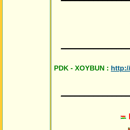
______________
PDK - XOYBUN :
http:
______________