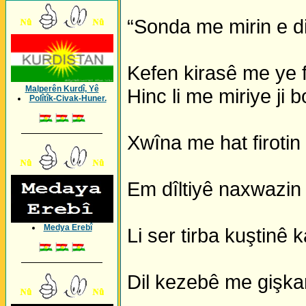
“Sonda me mirin e di
Kefen kirasê me ye fe
Malperên Kurdî, Yê
Hinc li me miriye ji
Polîtîk-Civak-Huner.
_________________
Xwîna me hat firotin 
Em dîltiyê naxwazin j
Medya Erebî
Li ser tirba kuştinê k
_________________
Dil kezebê me gişkan 