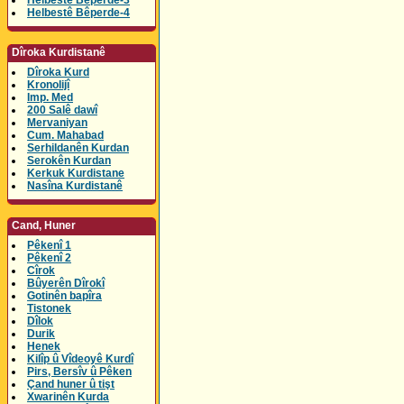
Helbestê Bêperde-3
Helbestê Bêperde-4
Dîroka Kurdistanê
Dîroka Kurd
Kronolijî
Imp. Med
200 Salê dawî
Mervaniyan
Cum. Mahabad
Serhildanên Kurdan
Serokên Kurdan
Kerkuk Kurdistane
Nasîna Kurdistanê
Cand, Huner
Pêkenî 1
Pêkenî 2
Cîrok
Bûyerên Dîrokî
Gotinên bapîra
Tistonek
Dîlok
Durik
Henek
Kilîp û Vîdeoyê Kurdî
Pirs, Bersîv û Pêken
Çand huner û tişt
Xwarinên Kurda