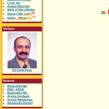
Li ser me
Arsiva Nûceyan
Nivîs & Nûçe Bişîne
Nû
Game-Cilîp-
Li
st
ik
TV
Game -
36
Kur
dish
Nivîskar
Ali Cahit Kirac
Belavok
Belavokên Me
PDK- ARSIV
Belavokên We
Arşiva Xoybunê
Arşiva Niviskaran
Niviskarên Derkirî