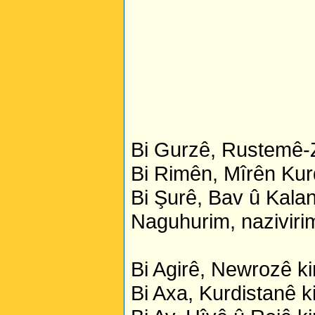
Bi Gurzê, Rustemê-Z
Bi Rimên, Mîrên Kur
Bi Şurê, Bav û Kalan
Naguhurim, nazivirim
Bi Agirê, Newrozê k
Bi Axa, Kurdistanê k