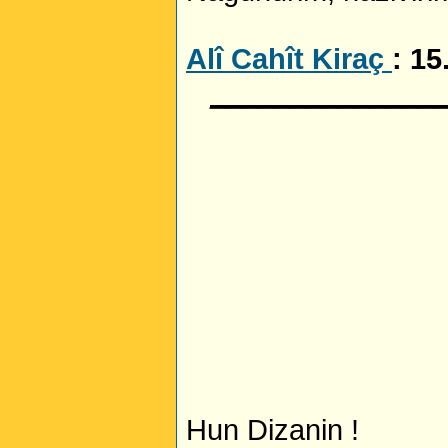
Alî Cahît Kiraç
: 15
______________
Hun Dizanin !