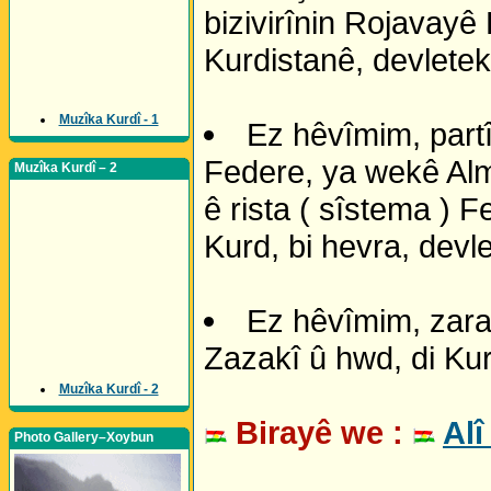
bizivirînin Rojavayê
Kurdistanê, devletek
Muzîka Kurdî - 1
Ez hêvîmim, partî
Federe, ya wekê Alm
Muzîka Kurdî – 2
ê rista ( sîstema ) F
Kurd, bi hevra, devl
Ez hêvîmim, zara
Zazakî û hwd, di Kur
Muzîka Kurdî - 2
Birayê we :
Alî
Photo Gallery–Xoybun