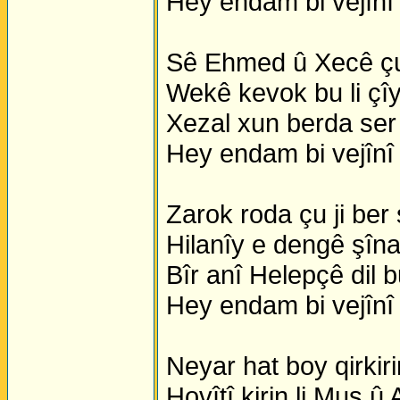
Hey endam bi vejînî
Sê Ehmed û Xecê çu
Wekê kevok bu li çî
Xezal xun berda ser 
Hey endam bi vejînî
Zarok roda çu ji ber
Hilanîy e dengê şîn
Bîr anî Helepçê dil 
Hey endam bi vejînî
Neyar hat boy qirkir
Hovîtî kirin li Muş û