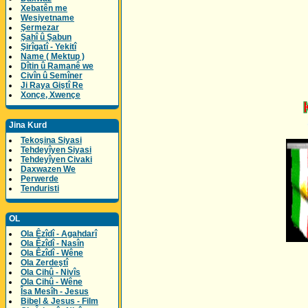
Xebatên me
Wesiyetname
Şermezar
Şahî û Şabun
Şirîgatî - Yekitî
Name ( Mektup )
Dîtin û Ramanê we
Civîn û Semîner
Ji Raya Giştî Re
Xonçe, Xwençe
Jina Kurd
Tekoşina Siyasi
Tehdeyîyen Siyasi
Tehdeyîyen Civaki
Daxwazen We
Perwerde
Tenduristi
OL
Ola Êzîdî - Agahdarî
Ola Êzîdî - Nasîn
Ola Êzîdî - Wêne
Ola Zerdeştî
Ola Cihû - Nivîs
Ola Cihû - Wêne
Îsa Mesîh - Jesus
Bibel & Jesus - Film