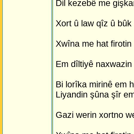
Dil kezebê me gişkan 
Xort û law qîz û bû
Xwîna me hat firotin 
Em dîltiyê naxwazin j
Bi lorîka mirinê em 
Liyandin şûna şîr em
Gazi werin xortno w