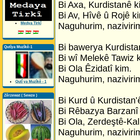
Bi Axa, Kurdistanê k
Bi Av, Hîvê û Rojê k
Naguhurim, nazivirim
Medya Tirkî
Bi bawerya Kurdista
Qutîya Muzîkê-1
Bi wî Melekê Tawiz 
Bi Ola Êzidatî kim.
Naguhurim, nazivirim
Qutî ya Muzîkê - 1
Zêrzewat ( Sewze )
Bi Kurd û Kurdistan'
Bi Rêbazya Barzanî 
Bi Ola, Zerdeştê-Kal
Naguhurim, nazivirim