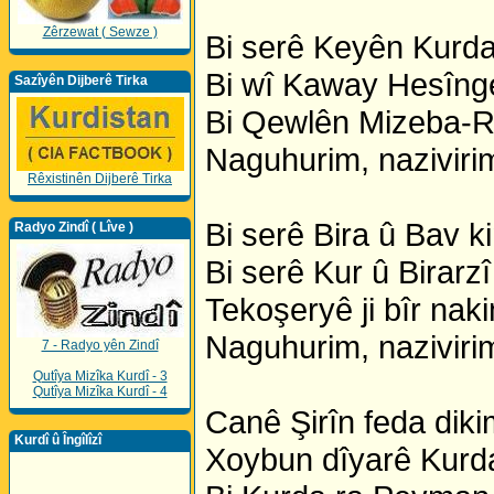
Zêrzewat ( Sewze )
Bi serê Keyên Kurda
Bi wî Kaway Hesînge
Sazîyên Dijberê Tirka
Bi Qewlên Mizeba-R
Naguhurim, nazivirim
Rêxistinên Dijberê Tirka
Bi serê Bira û Bav k
Radyo Zindî ( Lîve )
Bi serê Kur û Birarzî
Tekoşeryê ji bîr nak
Naguhurim, nazivirim
7 - Radyo yên Zindî
Qutîya Mizîka Kurdî - 3
Qutîya Mizîka Kurdî - 4
Canê Şirîn feda diki
Kurdî û Îngîlîzî
Xoybun dîyarê Kurda