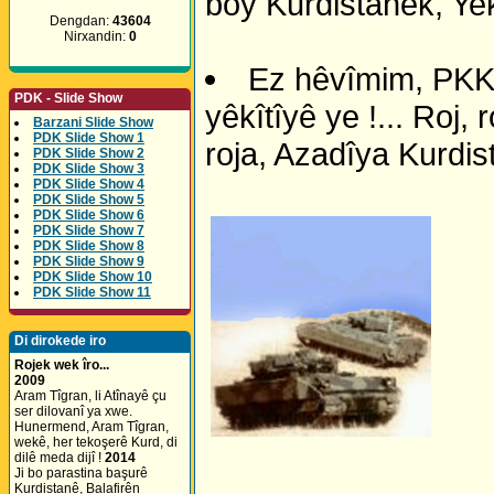
boy Kurdistanek, Ye
Dengdan:
43604
Nirxandin:
0
Ez hêvîmim, PKK b
PDK - Slide Show
yêkîtîyê ye !... Roj, 
Barzani Slide Show
PDK Slide Show 1
roja, Azadîya Kurdist
PDK Slide Show 2
PDK Slide Show 3
PDK Slide Show 4
PDK Slide Show 5
PDK Slide Show 6
PDK Slide Show 7
PDK Slide Show 8
PDK Slide Show 9
PDK Slide Show 10
PDK Slide Show 11
Di dirokede iro
Rojek wek îro...
2009
Aram Tîgran, li Atînayê çu
ser dilovanî ya xwe.
Hunermend, Aram Tîgran,
wekê, her tekoşerê Kurd, di
dilê meda dijî !
2014
Ji bo parastina başurê
Kurdistanê, Balafirên