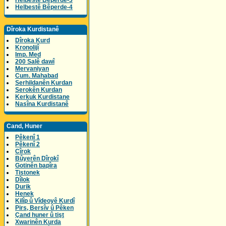
Helbestê Bêperde-3
Helbestê Bêperde-4
Dîroka Kurdistanê
Dîroka Kurd
Kronolijî
Imp. Med
200 Salê dawî
Mervaniyan
Cum. Mahabad
Serhildanên Kurdan
Serokên Kurdan
Kerkuk Kurdistane
Nasîna Kurdistanê
Cand, Huner
Pêkenî 1
Pêkenî 2
Cîrok
Bûyerên Dîrokî
Gotinên bapîra
Tistonek
Dîlok
Durik
Henek
Kilîp û Vîdeoyê Kurdî
Pirs, Bersîv û Pêken
Çand huner û tişt
Xwarinên Kurda