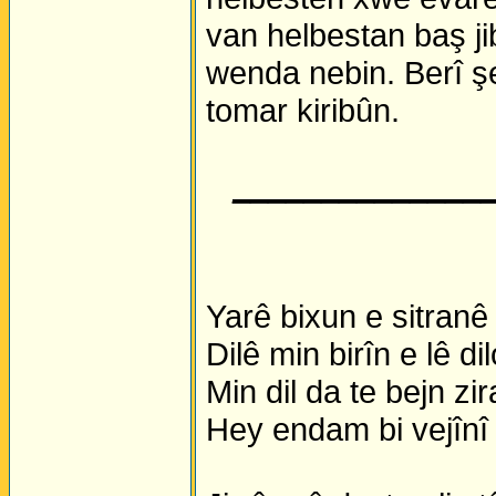
van helbestan baş ji
wenda nebin. Berî ş
tomar kiribûn.
______________
Yarê bixun e sitranê 
Dilê min birîn e lê di
Min dil da te bejn zi
Hey endam bi vejînî