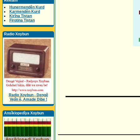
Reklam
Hunermendên Kurd
Karmendên Kurd
Kirîna Tiştan
Firotina Tiştan
Radio Xoybun
______________
Radio Xoybun - Dengê
Vejîn ê, Amade Dibe !
Ansîklopedîya Xoybun
________________