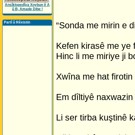
Ansîklopedîya Xoybun ê A
û B, Amade Dibe !
Partî û Rêxistin
“Sonda me mirin e di
Kefen kirasê me ye fe
Hinc li me miriye ji
Xwîna me hat firotin 
Em dîltiyê naxwazin j
Li ser tirba kuştinê k