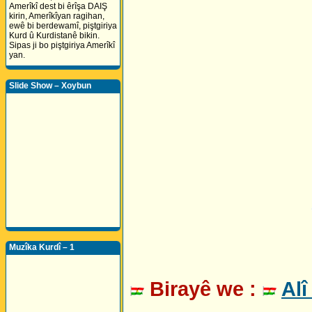
Amerîkî dest bi êrîşa DAIŞ
kirin, Amerîkîyan ragihan,
ewê bi berdewamî, piştgiriya
Kurd û Kurdistanê bikin.
Sipas ji bo piştgiriya Amerîkî
yan.
Slide Show – Xoybun
Muzîka Kurdî – 1
Birayê we :
Alî