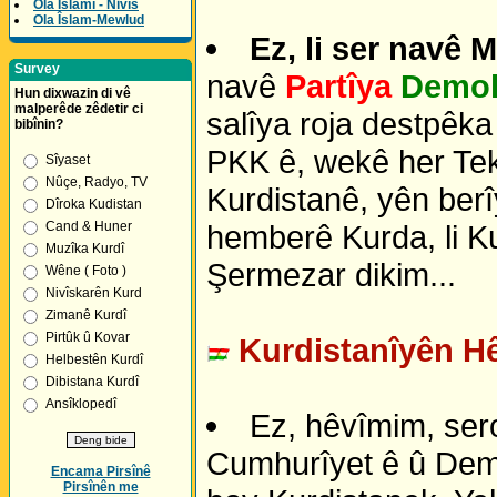
Ola Îslamî - Nivîs
Ola Îslam-Mewlud
Ez, li ser navê 
Survey
navê
Partîya
Demok
Hun dixwazin di vê
malperêde zêdetir ci
salîya roja destpêk
bibînin?
PKK ê, wekê her Tek
Sîyaset
Nûçe, Radyo, TV
Kurdistanê, yên berîy
Dîroka Kudistan
hemberê Kurda, li K
Cand & Huner
Muzîka Kurdî
Şermezar dikim...
Wêne ( Foto )
Nivîskarên Kurd
Zimanê Kurdî
Pirtûk û Kovar
Kurdistanîyên Hê
Helbestên Kurdî
Dibistana Kurdî
Ansîklopedî
Ez, hêvîmim, ser
Cumhurîyet ê û Demok
Encama Pirsînê
Pirsînên me