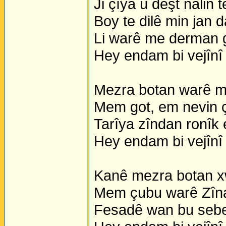
Ji çîya û deşt nalin 
Boy te dilê min jan d
Li warê me derman 
Hey endam bi vejînî
Mezra botan warê mî
Mem got, em nevin ç
Tarîya zîndan ronîk e
Hey endam bi vejînî
Kanê mezra botan xw
Mem çubu warê Zîna
Fesadê wan bu sebe