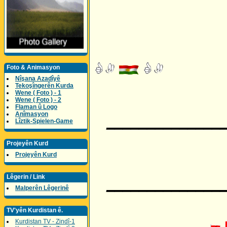
Foto & Animasyon
Nîşana Azadîyê
Tekoşîngerên Kurda
Wene ( Foto ) - 1
Wene ( Foto ) - 2
Flaman û Logo
Anîmasyon
______________
Lîztik-Spielen-Game
Projeyên Kurd
Projeyên Kurd
Lêgerin / Link
______________
Malperên Lêgerinê
TV'yên Kurdistan ê.
Kurdistan TV - Zindî-1