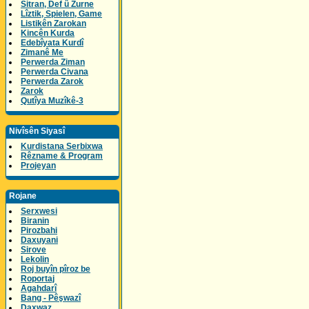
Sitran, Def û Zurne
Lîztik, Spielen, Game
Listikên Zarokan
Kincên Kurda
Edebîyata Kurdî
Zimanê Me
Perwerda Ziman
Perwerda Civana
Perwerda Zarok
Zarok
Qutîya Muzîkê-3
Nivîsên Siyasî
Kurdistana Serbixwa
Rêzname & Program
Projeyan
Rojane
Serxwesi
Biranin
Pirozbahi
Daxuyani
Sirove
Lekolin
Roj buyîn pîroz be
Roportaj
Agahdarî
Bang - Pêşwazî
Daxwaz