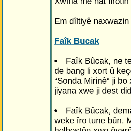
Xwîna me hat firotin 
Em dîltiyê naxwazin 
Faîk Bucak
Faîk Bûcak, ne t
de bang li xort û ke
“Sonda Mirinê“ ji bo 
jiyana xwe ji dest di
Faîk Bûcak, dema
weke îro tune bûn. M
helbestên xwe êvarê 