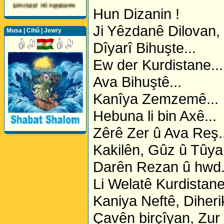
Hun Dizanin !
Ji Yêzdanê Dilovan,
Musa | Cihû | Jewry
Dîyarî Bihuşte...
Ew der Kurdistane...
Perwerde ya Zimanê
Kurdî û Îngîlîzî
Ava Bihuştê...
Kanîya Zemzemê...
Hebuna li bin Axê...
Zêrê Zer û Ava Reş..
Kakilên, Gûz û Tûyan
Darên Rezan û hwd.
Li Welatê Kurdistane
Kaniya Neftê, Diheri
Çavên birçîyan, Zur 