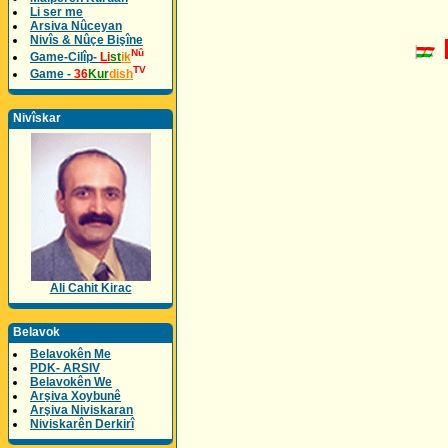
Li ser me
Arsiva Nûceyan
Nivîs & Nûçe Bişîne
Nû
Game-Cilîp-
Li
st
ik
TV
Game -
36
Kur
dish
Nivîskar
Ali Cahit Kirac
Belavok
Belavokên Me
PDK- ARSIV
Belavokên We
Arşiva Xoybunê
Arşiva Niviskaran
Niviskarên Derkirî