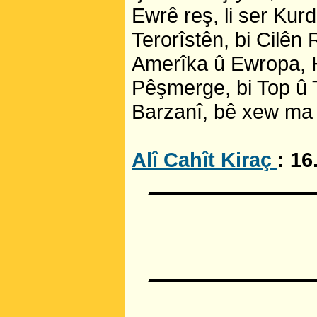
Ewrê reş, li ser Kurd
Terorîstên, bi Cilên 
Amerîka û Ewropa, H
Pêşmerge, bi Top û T
Barzanî, bê xew ma 
Alî Cahît Kiraç
: 16
______________
______________