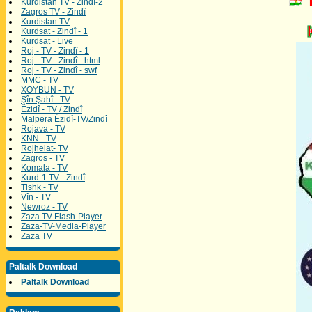
Kurdistan TV - Zindî-2
Zagros TV - Zindî
Kurdistan TV
Kurdsat - Zindî - 1
Kurdsat - Live
Roj - TV - Zindî - 1
Roj - TV - Zindî - html
Roj - TV - Zindî - swf
MMC - TV
XOYBUN - TV
Şîn Şahî - TV
Êzidî - TV / Zindî
Malpera Êzidî-TV/Zindî
Rojava - TV
KNN - TV
Rojhelat- TV
Zagros - TV
Komala - TV
Kurd-1 TV - Zindî
Tishk - TV
Vîn - TV
Newroz - TV
Zaza TV-Flash-Player
Zaza-TV-Media-Player
Zaza TV
Paltalk Download
Paltalk Download