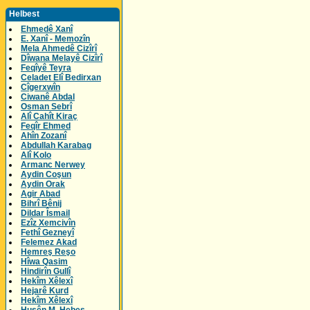
Helbest
Ehmedê Xanî
E. Xanî - Memozîn
Mela Ahmedê Cizîrî
Dîwana Melayê Cizîrî
Feqîyê Teyra
Celadet Elî Bedirxan
Cîgerxwîn
Ciwanê Abdal
Osman Sebrî
Alî Cahît Kiraç
Feqîr Ehmed
Ahîn Zozanî
Abdullah Karabag
Alî Kolo
Armanc Nerwey
Aydin Coşun
Aydin Orak
Agir Abad
Bihrî Bênij
Dildar Îsmail
Ezîz Xemcivîn
Fethî Gezneyî
Felemez Akad
Hemreş Reşo
Hîwa Qasim
Hindirîn Gullî
Hekîm Xêlexî
Hejarê Kurd
Hekîm Xêlexî