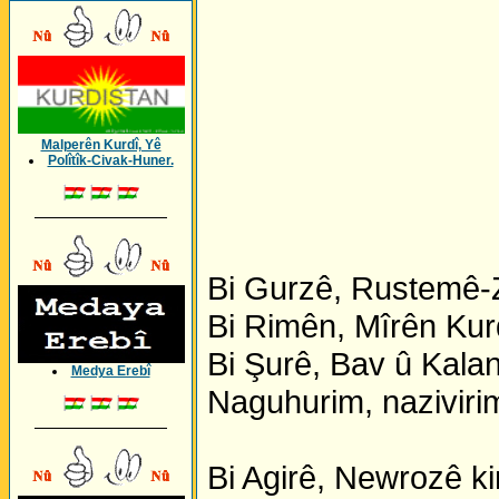
Malperên Kurdî, Yê
Polîtîk-Civak-Huner.
_________________
Bi Gurzê, Rustemê-Z
Bi Rimên, Mîrên Kur
Bi Şurê, Bav û Kalan
Medya Erebî
Naguhurim, nazivirim
_________________
Bi Agirê, Newrozê k