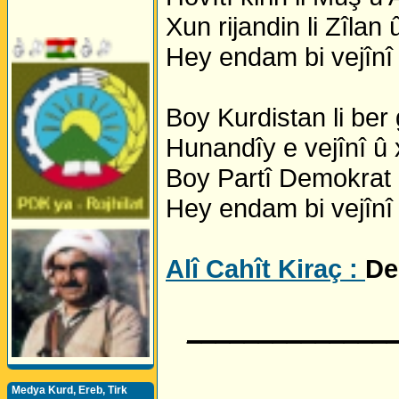
Xun rijandin li Zîlan
Hey endam bi vejînî
Boy Kurdistan li ber
Hunandîy e vejînî û
Boy Partî Demokrat 
Hey endam bi vejînî
Alî Cahît Kiraç :
De
______________
Medya Kurd, Ereb, Tirk