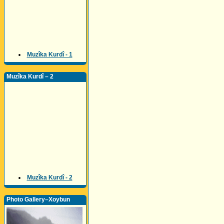
Muzîka Kurdî - 1
Muzîka Kurdî – 2
Muzîka Kurdî - 2
Photo Gallery–Xoybun