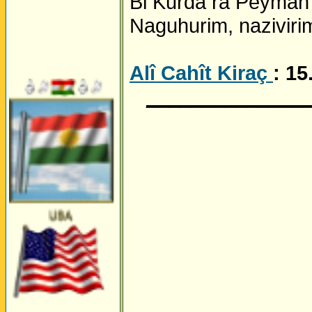
Bi Kurda ra Peyman 
Naguhurim, nazivirim
Alî Cahît Kiraç
: 15
______________