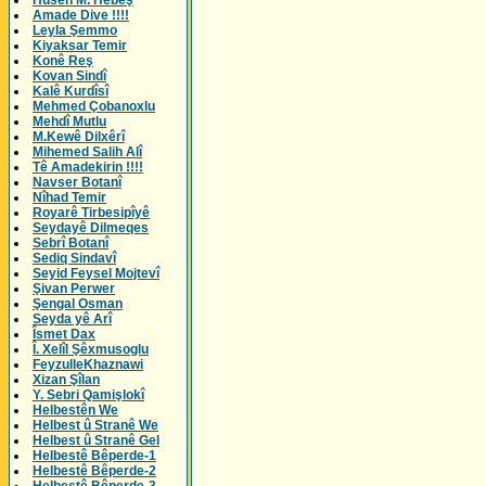
Husên M. Hebeş
Amade Dive !!!!
Leyla Şemmo
Kiyaksar Temir
Konê Reş
Kovan Sindî
Kalê Kurdîsî
Mehmed Çobanoxlu
Mehdî Mutlu
M.Kewê Dilxêrî
Mihemed Salih Alî
Tê Amadekirin !!!!
Navser Botanî
Nîhad Temir
Royarê Tirbesipîyê
Seydayê Dilmeqes
Sebrî Botanî
Sediq Sindavî
Seyid Feysel Mojtevî
Şivan Perwer
Şengal Osman
Seyda yê Arî
Îsmet Dax
Î. Xelîl Şêxmusoglu
FeyzulleKhaznawi
Xizan Şîlan
Y. Sebri Qamişlokî
Helbestên We
Helbest û Stranê We
Helbest û Stranê Gel
Helbestê Bêperde-1
Helbestê Bêperde-2