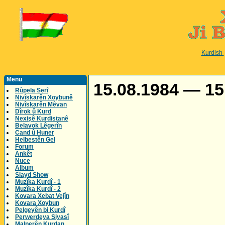
Kurdish
Menu
15.08.1984 — 15.
Rûpela Serî
Nivîskarên Xoybunê
Nivîskarên Mêvan
Dîrok û Kurd
Nexişê Kurdistanê
Belavok Lêgerîn
Cand û Huner
Helbestên Gel
Forum
Ankêt
Nuce
Album
Slayd Show
Muzîka Kurdî - 1
Muzîka Kurdî - 2
Kovara Xebat Vejîn
Kovara Xoybun
Pelgeyên bi Kurdî
Perwerdeya Siyasî
Malperên Kurdan