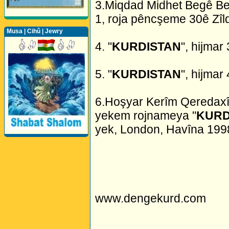
3.Miqdad Midhet Begê Bed
1, roja pêncşeme 30ê Zîl
Musa | Cihû | Jewry
4. "
KURDISTAN
", hijmar 
5. "
KURDISTAN
", hijmar 
6.Hoşyar Kerîm Qeredaxî,
yekem rojnameya "
KURD
yek, London, Havîna 199
Perwerde ya Zimanê
Kurdî û Îngîlîzî
www.dengekurd.com