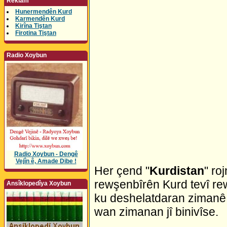
Reklam
Hunermendên Kurd
Karmendên Kurd
Kirîna Tiştan
Firotina Tiştan
Radio Xoybun
Radio Xoybun - Dengê
Vejîn ê, Amade Dibe !
Her çend "
Kurdistan
" ro
rewşenbîrên Kurd tevî re
Ansîklopedîya Xoybun
ku deshelatdaran zimanê 
wan zimanan jî binivîse.