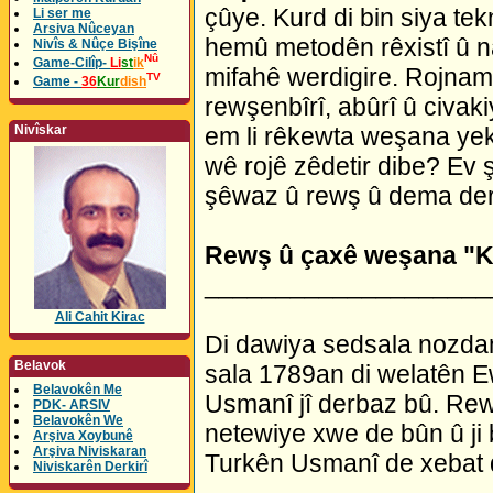
çûye. Kurd di bin siya tek
Li ser me
Arsiva Nûceyan
hemû metodên rêxistî û n
Nivîs & Nûçe Bişîne
Nû
Game-Cilîp-
Li
st
ik
mifahê werdigire. Rojnam
TV
Game -
36
Kur
dish
rewşenbîrî, abûrî û civak
Nivîskar
em li rêkewta weşana yek
wê rojê zêdetir dibe? Ev ş
şêwaz û rewş û dema de
Rewş û çaxê weşana "
____________________
Ali Cahit Kirac
Di dawiya sedsala nozdan 
Belavok
sala 1789an di welatên Ew
Belavokên Me
Usmanî jî derbaz bû. Rewş
PDK- ARSIV
Belavokên We
netewiye xwe de bûn û ji
Arşiva Xoybunê
Arşiva Niviskaran
Turkên Usmanî de xebat di
Niviskarên Derkirî