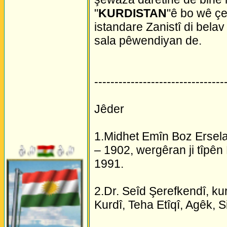
"
KURDISTAN
"ê bo wê çe
istandare Zanistî di bela
sala pêwendiyan de.
--------------------------------
Jêder
1.Midhet Emîn Boz Ersela
– 1902, wergêran ji tîpên
1991.
2.Dr. Seîd Şerefkendî, k
Kurdî, Teha Etîqî, Agêk, 