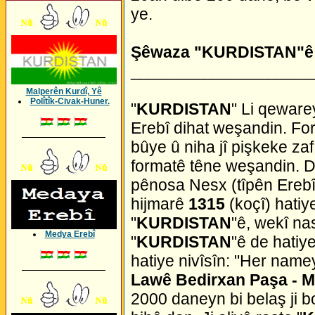
ye.
Şêwaza "KURDISTAN"ê
____________________
Malperên Kurdî, Yê
Polîtîk-Civak-Huner.
"
KURDISTAN
" Li qeware
Erebî dihat weşandin. F
_________________
bûye û niha jî pişkeke zaf
formatê têne weşandin. 
pênosa Nesx (tîpên Erebî)
hijmarê
1315
(koçî) hatiy
"
KURDISTAN
"ê, wekî n
Medya Erebî
"
KURDISTAN
"ê de hatiye
hatiye nivîsîn: "Her namey
_________________
Lawê Bedirxan Paşa - 
2000 daneyn bi belaş ji b