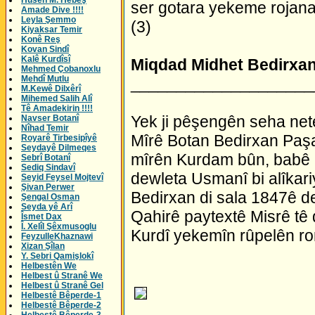
Husên M. Hebeş
ser gotara yekeme rojanam
Amade Dive !!!!
Leyla Şemmo
(3)
Kiyaksar Temir
Konê Reş
Kovan Sindî
Kalê Kurdîsî
Miqdad Midhet Bedirxa
Mehmed Çobanoxlu
Mehdî Mutlu
____________________
M.Kewê Dilxêrî
Mihemed Salih Alî
Tê Amadekirin !!!!
Yek ji pêşengên seha net
Navser Botanî
Nîhad Temir
Mîrê Botan Bedirxan Paşa,
Royarê Tirbesipîyê
Seydayê Dilmeqes
mîrên Kurdam bûn, babê M
Sebrî Botanî
Sediq Sindavî
dewleta Usmanî bi alîkar
Seyid Feysel Mojtevî
Şivan Perwer
Bedirxan di sala 1847ê d
Şengal Osman
Seyda yê Arî
Qahirê paytextê Misrê tê 
Îsmet Dax
Î. Xelîl Şêxmusoglu
Kurdî yekemîn rûpelên ro
FeyzulleKhaznawi
Xizan Şîlan
Y. Sebri Qamişlokî
Helbestên We
Helbest û Stranê We
Helbest û Stranê Gel
Helbestê Bêperde-1
Helbestê Bêperde-2