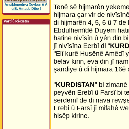
Ansîklopedîya Xoybun ê A
Tenê sê hijmarên yekeme
û B, Amade Dibe !
hijmara çar vir de nivîsînê
di hijmarên 4, 5, 6 û 7 d
Partî û Rêxistin
Ebdulhemîdê Duyem hatine
hatine nivîsîn û yên din 
jî nivîsîna Eerbî di "
KURD
"Elî kurê Husênê Amêdî ye
belav kirin, eva din jî n
şandiye û di hijmara 16ê d
"
KURDISTAN
" bi zimanê
peyvên Erebî û Farsî bi t
serdemî de di nava rewşen
Erebî û Farsî jî mifahê we
hisêp kirine.