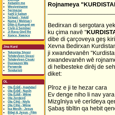
Rojnameya "KURDISTA
Xebatên me
Wesiyetname
____________________
Şermezar
Şahî û Şabun
Şirîgatî - Yekitî
Name ( Mektup )
Bedirxan di sergotara y
Dîtin û Ramanê we
Civîn û Semîner
ku çima navê "
KURDIST
Ji Raya Giştî Re
Xonçe, Xwençe
dibe di çarçoveya geş kir
Xevna Bedirxan Kurdistan
Jina Kurd
ji xwandevanên "Kurdistan
Tekoşina Siyasi
Tehdeyîyen Siyasi
xwandevanên wê rojnamê 
Tehdeyîyen Civaki
Daxwazen We
di helbesteke dirêj de se
Perwerde
Tenduristi
diket:
OL
Pîroz e ji te hezar cara
Ola Êzîdî - Agahdarî
Ola Êzîdî - Nasîn
Ev denge niho li nav yara
Ola Êzîdî - Wêne
Ola Zerdeştî
Mizgîniya vê cerîdeya qe
Ola Cihû - Nivîs
Ola Cihû - Wêne
Şabaş tibîtin qa hebit qen
Îsa Mesîh - Jesus
Bibel & Jesus - Film