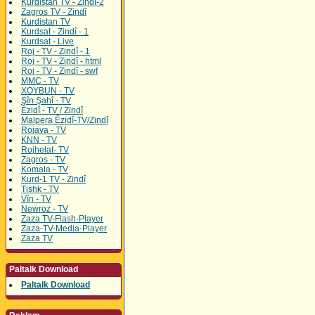
Kurdistan TV - Zindî-2
Zagros TV - Zindî
Kurdistan TV
Kurdsat - Zindî - 1
Kurdsat - Live
Roj - TV - Zindî - 1
Roj - TV - Zindî - html
Roj - TV - Zindî - swf
MMC - TV
XOYBUN - TV
Şîn Şahî - TV
Êzidî - TV / Zindî
Malpera Êzidî-TV/Zindî
Rojava - TV
KNN - TV
Rojhelat- TV
Zagros - TV
Komala - TV
Kurd-1 TV - Zindî
Tishk - TV
Vîn - TV
Newroz - TV
Zaza TV-Flash-Player
Zaza-TV-Media-Player
Zaza TV
Paltalk Download
Paltalk Download