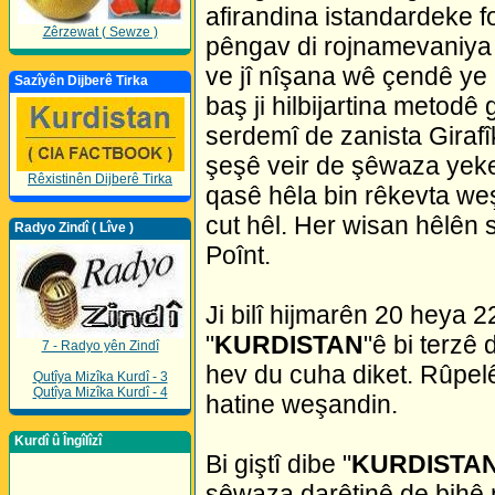
afirandina istandardeke f
Zêrzewat ( Sewze )
pêngav di rojnamevaniya Ku
ve jî nîşana wê çendê ye
Sazîyên Dijberê Tirka
baş ji hilbijartina meto
serdemî de zanista Giraf
şeşê veir de şêwaza yek
Rêxistinên Dijberê Tirka
qasê hêla bin rêkevta we
cut hêl. Her wisan hêlên s
Radyo Zindî ( Lîve )
Poînt.
Ji bilî hijmarên 20 heya 
"
KURDISTAN
"ê bi terzê 
7 - Radyo yên Zindî
hev du cuha diket. Rûpel
Qutîya Mizîka Kurdî - 3
Qutîya Mizîka Kurdî - 4
hatine weşandin.
Kurdî û Îngîlîzî
Bi giştî dibe "
KURDISTA
şêwaza darêtinê de bihê m