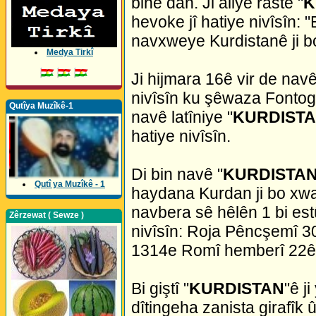
bihê dan. Ji aliyê raste "
K
hevoke jî hatiye nivîsîn: 
navxweye Kurdistanê ji b
Medya Tirkî
Ji hijmara 16ê vir de navê
nivîsîn ku şêwaza Fontogir
Qutîya Muzîkê-1
navê latîniye "
KURDIST
hatiye nivîsîn.
Di bin navê "
KURDISTA
Qutî ya Muzîkê - 1
haydana Kurdan ji bo xwa
navbera sê hêlên 1 bi estû
Zêrzewat ( Sewze )
nivîsîn: Roja Pêncşemî 3
1314e Romî hemberî 22ê 
Bi giştî "
KURDISTAN
"ê j
dîtingeha zanista girafîk