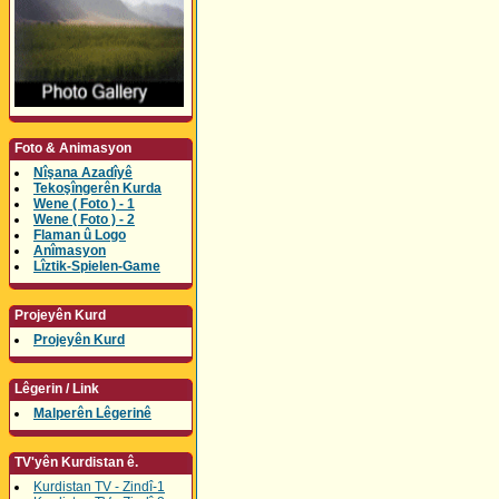
Foto & Animasyon
Nîşana Azadîyê
Tekoşîngerên Kurda
Wene ( Foto ) - 1
Wene ( Foto ) - 2
Flaman û Logo
Anîmasyon
Lîztik-Spielen-Game
Projeyên Kurd
Projeyên Kurd
Lêgerin / Link
Malperên Lêgerinê
TV'yên Kurdistan ê.
Kurdistan TV - Zindî-1