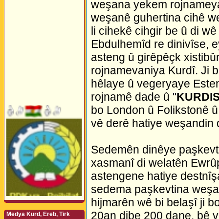
weşana yekem rojnameya 
weşanê guhertina cihê w
li cihekê cihgir be û di w
Ebdulhemîd re dinivîse, 
asteng û girêpêçk xistibû
rojnamevaniya Kurdî. Ji 
hêlaye û vegeryaye Estenbo
rojnamê dade û "
KURDI
bo London û Folikstonê û 
vê derê hatiye weşandin 
Sedemên dinêye paşkevti
xasmanî di welatên Ewrûp
astengene hatiye destnîş
sedema paşkevtina weşa
hijmarên wê bi belaşî ji b
20an dibe 200 dane, bê vê
Medya Kurd, Ereb, Tirk