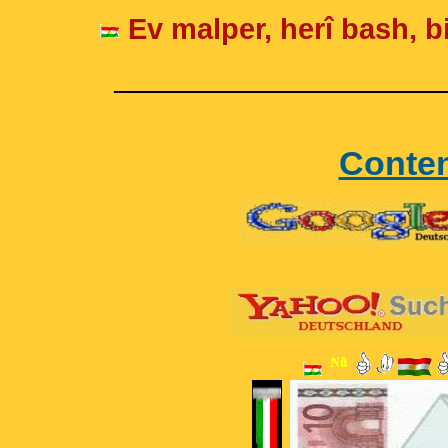
Ev malper, herî bash, bi
____________________
Conte