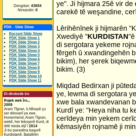
ye". Ji hijmara 25ê vir de
Dengdan:
43604
Nirxandin:
0
carekê tê weşandine, cer
Lêrihênînek ji hijmarên
PDK - Slide Show
Barzani Slide Show
Xwediyê "
KURDISTAN
"ê
PDK Slide Show 1
PDK Slide Show 2
di sergotara yekeme rojna
PDK Slide Show 3
PDK Slide Show 4
fêrgeh û xwandingehên b
PDK Slide Show 5
PDK Slide Show 6
bikim), her şerek biqewm
PDK Slide Show 7
bikim. (3)
PDK Slide Show 8
PDK Slide Show 9
PDK Slide Show 10
PDK Slide Show 11
Miqdad Bedirxan ji pûte
ye, lewma di sergotara 
Di dirokede iro
xwe bala xwandevanan b
Rojek wek îro...
2009
Kurdî ye: "Heya niha tu k
Aram Tîgran, li Atînayê çu
ser dilovanî ya xwe.
cerîdeya min yekem cerîd
Hunermend, Aram Tîgran,
wekê, her tekoşerê Kurd, di
kêmasiyên rojnamê ji min r
dilê meda dijî !
2014
Ji bo parastina başurê
Kurdistanê, Balafirên