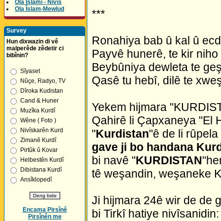
Ola Îslamî - Nivîs
Ola Îslam-Mewlud
***
Survey
Ronahiya bab û kal û ec
Hun dixwazin di vê
malperêde zêdetir ci
Payvê hunerê, te kir niho
bibînin?
Beybûniya dewleta te geş
Sîyaset
Qasê tu hebî, dilê te xweş
Nûçe, Radyo, TV
Dîroka Kudistan
Cand & Huner
Yekem hijmara "KURDISTA
Muzîka Kurdî
Qahirê li Çapxaneya "El 
Wêne ( Foto )
Nivîskarên Kurd
"
Kurdistan
"ê de li rûpela
Zimanê Kurdî
gave ji bo handana Kur
Pirtûk û Kovar
bi navê "
KURDISTAN
"he
Helbestên Kurdî
Dibistana Kurdî
tê weşandin, weşaneke Ku
Ansîklopedî
Ji hijmara 24ê wir de de 
Encama Pirsînê
bi Tirkî hatiye nivîsanid
Pirsînên me