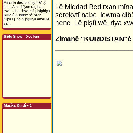
Amerîkî dest bi êrîşa DAIŞ
Lê Miqdad Bedirxan mîna
kirin, Amerîkîyan ragihan,
ewê bi berdewamî, piştgiriya
serekvtî nabe, lewma dibêj
Kurd û Kurdistanê bikin.
Sipas ji bo piştgiriya Amerîkî
hene. Lê piştî wê, riya x
yan.
Slide Show – Xoybun
Zimanê "KURDISTAN"ê
____________________
Muzîka Kurdî – 1