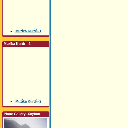
Muzîka Kurdî - 1
Muzîka Kurdî – 2
Muzîka Kurdî - 2
Photo Gallery–Xoybun