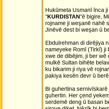
Hukûmeta Usmanî înca ji
"
KURDISTAN
"ê bigire, 
rojname ji weşanê nahê s
Jinêvê dest bi weşan û be
Ebdulrehman di dirêjiya n
nameyeke Romî (Tirkî) ji
xwe de dibêjim, ji ber wê
mulkê Sultan bihête belav 
ku bikarim ji riya vê roj
pakiya kesên devr û berê 
Bi guhertina sernivîskarê 
guhertin. Her çend yeke
serdemê deng û basan bela
şirove diket. Nêzîk bi he