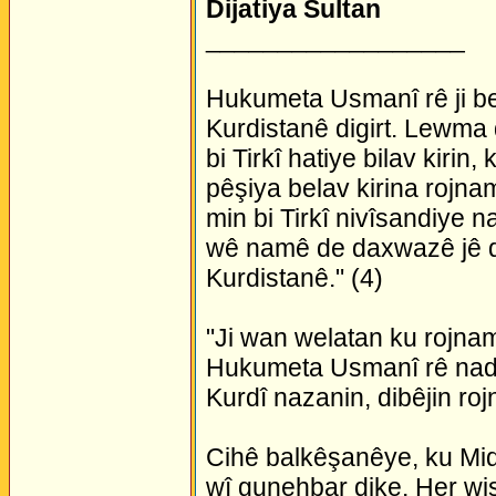
Dijatiya Sultan
__________________
Hukumeta Usmanî rê ji b
Kurdistanê digirt. Lewma
bi Tirkî hatiye bilav kiri
pêşiya belav kirina rojnam
min bi Tirkî nivîsandiye
wê namê de daxwazê jê di
Kurdistanê." (4)
"Ji wan welatan ku rojnam
Hukumeta Usmanî rê nade
Kurdî nazanin, dibêjin roj
Cihê balkêşanêye, ku Mi
wî gunehbar dike. Her wis