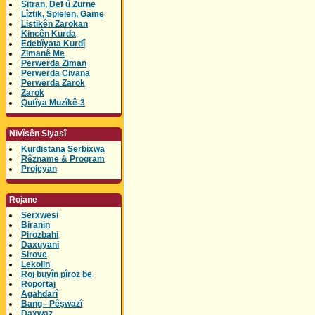
Sitran, Def û Zurne
Lîztik, Spielen, Game
Listikên Zarokan
Kincên Kurda
Edebîyata Kurdî
Zimanê Me
Perwerda Ziman
Perwerda Civana
Perwerda Zarok
Zarok
Qutîya Muzîkê-3
Nivîsên Siyasî
Kurdistana Serbixwa
Rêzname & Program
Projeyan
Rojane
Serxwesi
Biranin
Pirozbahi
Daxuyani
Sirove
Lekolin
Roj buyîn pîroz be
Roportaj
Agahdarî
Bang - Pêşwazî
Daxwaz