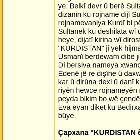
ye. Belkî devr û berê Su
dizanin ku rojname dijî S
rojnamevaniya Kurdî bi pêr
Sultanek ku deshilata wî 
heye, dijatî kirina wî di
"KURDISTAN" ji yek hijmar
Usmanî berdewam dibe ji 
Di bersiva nameya xwande
Edenê jê re dişîne û dax
kar û dirûna dexl û danî 
riyên hewce rojnameyên mi
peyda bikim bo wê çendê 
Eva eyan diket ku Bedirx
bûye.
Çapxana "KURDISTAN 