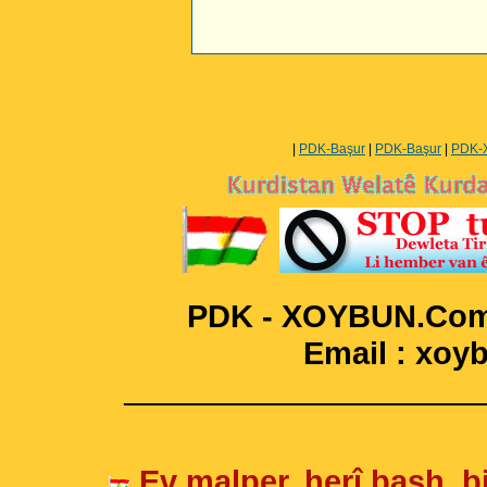
|
PDK-Başur
|
PDK-Başur
|
PDK-
PDK - XOYBUN.Com 
Email : xo
____________________
Ev malper, herî bash, bi