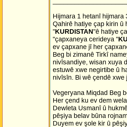
____________________
Hijmara 1 hetanî hijmara 
Qahirê hatiye çap kirin û 
"
KURDISTAN
"ê hatiye ç
"çapxaneya cerideya "
KU
ev çapxane jî her çapxane
Beg bi zimanê Tirkî namey
nivîsandiye, wisan xuya d
estuwê xwe negirtibe û 
nivîsîn. Bi wê çendê xwe 
Vegeryana Miqdad Beg b
Her çend ku ev dem welatê
Dewleta Usmanî û hukmê P
pêşiya belav bûna rojnam
Duyem ev şole kir û pêşi