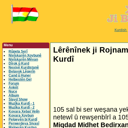
Kurdish
Menu
Lêrênînek ji Rojn
Rûpela Serî
Nivîskarên Xoybunê
Kurdî
Nivîskarên Mêvan
Dîrok û Kurd
Nexişê Kurdistanê
Belavok Lêgerîn
Cand û Huner
Helbestên Gel
Forum
Ankêt
Nuce
Album
Slayd Show
Muzîka Kurdî - 1
Muzîka Kurdî - 2
105 sal bi ser weşana y
Kovara Xebat Vejîn
Kovara Xoybun
netewî û rewşenbîrî a 10
Pelgeyên bi Kurdî
Miqdad Midhet Bedirxa
Perwerdeya Siyasî
Malperên Kurdan