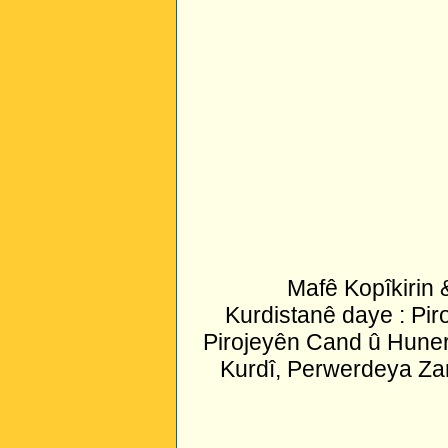
Mafê Kopîkirin
Kurdistanê daye : Pir
Pirojeyên Cand û Huner
Kurdî, Perwerdeya Za