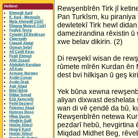
Helbest
Rewşenbîrên Tirk jî keti
Ehmedê Xanî
Pan Turkîsm, ku piraniya 
E. Xanî - Memozîn
Mela Ahmedê Cizîrî
dewletekî Tirk hewl didan
Dîwana Melayê Cizîrî
Feqîyê Teyra
damezirandina rêxistin û
Celadet Elî Bedirxan
Cîgerxwîn
xwe belav dikirin. (2)
Ciwanê Abdal
Osman Sebrî
Alî Cahît Kiraç
Feqîr Ehmed
Di rewşekî wisan de rewşe
Ahîn Zozanî
Abdullah Karabag
rûmete mîrên Kurdan ên M
Alî Kolo
dest bvi hilkişan û geş kir
Armanc Nerwey
Aydin Coşun
Aydin Orak
Agir Abad
Yek bûna xewna rewşenbîr
Bihrî Bênij
Dildar Îsmail
aliyan dixwast deshelata 
Ezîz Xemcivîn
Fethî Gezneyî
wan di vê çendê da bû, ku
Felemez Akad
Hemreş Reşo
Rewşenbîrên netewa Kurd
Hîwa Qasim
Hindirîn Gullî
pezdarî hebû, hevgirtina 
Hekîm Xêlexî
Hejarê Kurd
Miqdad Midhet Beg, rêveb
Hekîm Xêlexî