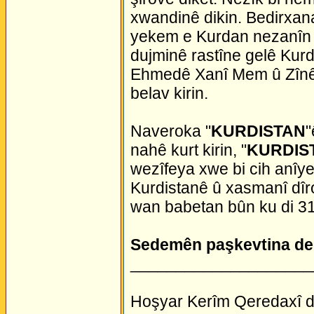
xwandinê dikin. Bedirxana
yekem e Kurdan nezanîn 
dujminê rastîne gelê Kurd
Ehmedê Xanî Mem û Zînê h
belav kirin.
Naveroka "
KURDISTAN
"
nahê kurt kirin, "
KURDIS
wezîfeya xwe bi cih anîye
Kurdistanê û xasmanî dîro
wan babetan bûn ku di 31
Sedemên paşkevtina d
____________________
Hoşyar Kerîm Qeredaxî d