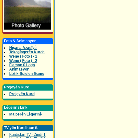
Foto & Animasyon
Nîşana Azadîyê
Tekoşîngerên Kurda
Wene ( Foto ) - 1
Wene ( Foto ) - 2
Flaman û Logo
Anîmasyon
Lîztik-Spielen-Game
Projeyên Kurd
Projeyên Kurd
Lêgerin / Link
Malperên Lêgerinê
TV'yên Kurdistan ê.
Kurdistan TV - Zindî-1