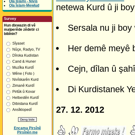
Ola Îslamî - Nivîs
netewa Kurd û ji bo
Ola Îslam-Mewlud
Survey
Sersala nu ji boy
Hun dixwazin di vê
malperêde zêdetir ci
bibînin?
Sîyaset
Her demê meyê bi 
Nûçe, Radyo, TV
Dîroka Kudistan
Cand & Huner
Cejn, dîlan û şah
Muzîka Kurdî
Wêne ( Foto )
Nivîskarên Kurd
Zimanê Kurdî
Di Kurdistanek Ye
Pirtûk û Kovar
Helbestên Kurdî
Dibistana Kurdî
27. 12. 2012
Ansîklopedî
Encama Pirsînê
Pirsînên me