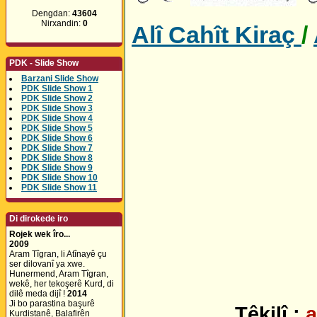
Dengdan:
43604
Nirxandin:
0
Alî Cahît Kiraç
/
PDK - Slide Show
Barzani Slide Show
PDK Slide Show 1
PDK Slide Show 2
PDK Slide Show 3
PDK Slide Show 4
PDK Slide Show 5
PDK Slide Show 6
PDK Slide Show 7
PDK Slide Show 8
PDK Slide Show 9
PDK Slide Show 10
PDK Slide Show 11
Di dirokede iro
Rojek wek îro...
2009
Aram Tîgran, li Atînayê çu
ser dilovanî ya xwe.
Hunermend, Aram Tîgran,
wekê, her tekoşerê Kurd, di
dilê meda dijî !
2014
Ji bo parastina başurê
Têkilî
:
a
Kurdistanê, Balafirên