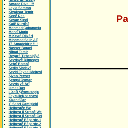
Husên M. Hebeş
Amade Dive !!!!
Leyla Şemmo
Kiyaksar Temir
Pa
Konê Reş
Kovan Sindî
Kalê Kurdîsî
Mehmed Çobanoxlu
Mehdî Mutlu
M.Kewê Dilxêrî
Mihemed Salih Alî
Tê Amadekirin !!!!
Navser Botanî
Nîhad Temir
Royarê Tirbesipîyê
Seydayê Dilmeqes
______________
Sebrî Botanî
Sediq Sindavî
Seyid Feysel Mojtevî
Şivan Perwer
Şengal Osman
Seyda yê Arî
Îsmet Dax
Î. Xelîl Şêxmusoglu
FeyzulleKhaznawi
Xizan Şîlan
Y. Sebri Qamişlokî
Helbestên We
Helbest û Stranê We
Helbest û Stranê Gel
Helbestê Bêperde-1
Helbestê Bêperde-2