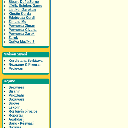
Sitran, Def û Zurne
Lîztik, Spielen, Game
Listikên Zarokan
Kincên Kurda
Edebîyata Kurdî
Zimanê Me
Perwerda Ziman
Perwerda Civana
Perwerda Zarok
Zarok
Qutîya Muzîkê-3
Nivîsên Siyasî
Kurdistana Serbixwa
Rêzname & Program
Projeyan
Rojane
Serxwesi
Biranin
Pirozbahi
Daxuyani
Sirove
Lekolin
Roj buyîn pîroz be
Roportaj
Agahdarî
Bang - Pêşwazî
Daxwaz