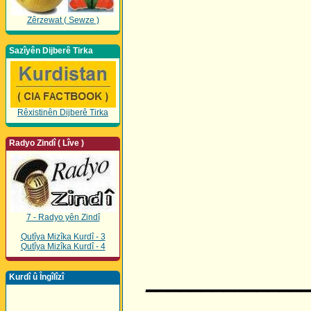
Zêrzewat ( Sewze )
Sazîyên Dijberê Tirka
Rêxistinên Dijberê Tirka
Radyo Zindî ( Lîve )
7 - Radyo yên Zindî
Qutîya Mizîka Kurdî - 3
Qutîya Mizîka Kurdî - 4
______________
Kurdî û Îngîlîzî