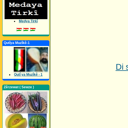
Medya Tirkî
Qutîya Muzîkê-1
Di 
Qutî ya Muzîkê - 1
Zêrzewat ( Sewze )