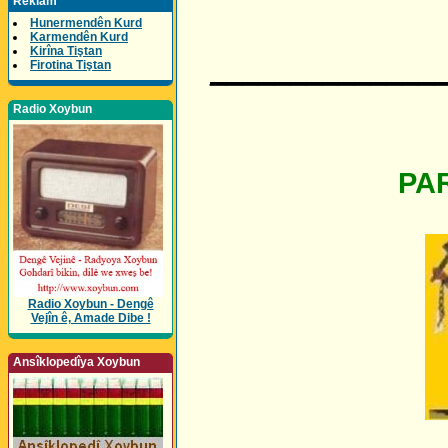
Reklam
Hunermendên Kurd
Karmendên Kurd
Kirîna Tiştan
______________
Firotina Tiştan
Radio Xoybun
PA
Radio Xoybun - Dengê
Vejîn ê, Amade Dibe !
Ansîklopedîya Xoybun