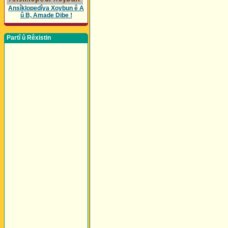
Ansîklopedîya Xoybun ê A
û B, Amade Dibe !
Partî û Rêxistin