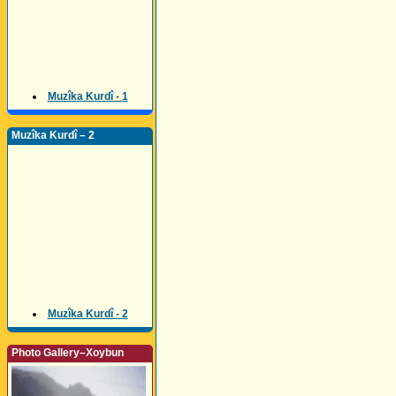
Muzîka Kurdî - 1
Muzîka Kurdî – 2
Muzîka Kurdî - 2
Photo Gallery–Xoybun