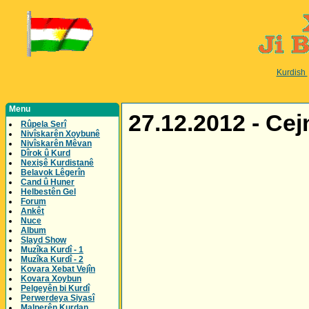
Kurdish
Menu
27.12.2012 - Cej
Rûpela Serî
Nivîskarên Xoybunê
Nivîskarên Mêvan
Dîrok û Kurd
Nexişê Kurdistanê
Belavok Lêgerîn
Cand û Huner
Helbestên Gel
Forum
Ankêt
Nuce
Album
Slayd Show
Muzîka Kurdî - 1
Muzîka Kurdî - 2
Kovara Xebat Vejîn
Kovara Xoybun
Pelgeyên bi Kurdî
Perwerdeya Siyasî
Malperên Kurdan