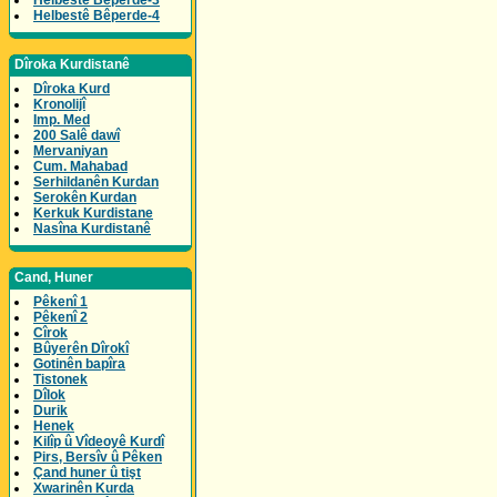
Helbestê Bêperde-3
Helbestê Bêperde-4
Dîroka Kurdistanê
Dîroka Kurd
Kronolijî
Imp. Med
200 Salê dawî
Mervaniyan
Cum. Mahabad
Serhildanên Kurdan
Serokên Kurdan
Kerkuk Kurdistane
Nasîna Kurdistanê
Cand, Huner
Pêkenî 1
Pêkenî 2
Cîrok
Bûyerên Dîrokî
Gotinên bapîra
Tistonek
Dîlok
Durik
Henek
Kilîp û Vîdeoyê Kurdî
Pirs, Bersîv û Pêken
Çand huner û tişt
Xwarinên Kurda