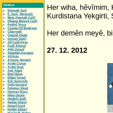
Her wiha, hêvîmim, Ku
Helbest
Ehmedê Xanî
Kurdistana Yekgirti,
E. Xanî - Memozîn
Mela Ahmedê Cizîrî
Dîwana Melayê Cizîrî
Feqîyê Teyra
Celadet Elî Bedirxan
Her demên meyê, bi s
Cîgerxwîn
Ciwanê Abdal
Osman Sebrî
Alî Cahît Kiraç
Feqîr Ehmed
27. 12. 2012
Ahîn Zozanî
Abdullah Karabag
Alî Kolo
Armanc Nerwey
Aydin Coşun
Aydin Orak
Agir Abad
Bihrî Bênij
Dildar Îsmail
Ezîz Xemcivîn
Fethî Gezneyî
Felemez Akad
Hemreş Reşo
Hîwa Qasim
Hindirîn Gullî
Hekîm Xêlexî
Hejarê Kurd
Hekîm Xêlexî