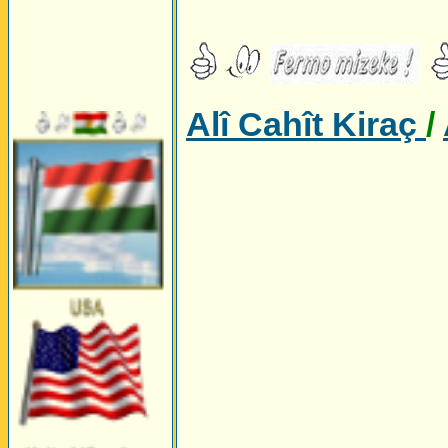
Alî Cahît Kiraç
/