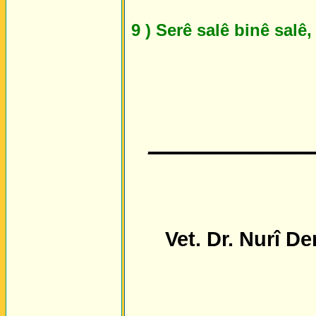
9 ) Serê salê binê salê,
______________
Vet. Dr. Nurî De