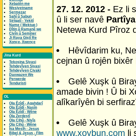
Xebatên me
27. 12. 2012 -
Ez li
Wesiyetname
Şermezar
Şahî û Şabun
û li ser navê
Partîy
Şirîgatî - Yekitî
Name ( Mektup )
Netewa Kurd Pîroz d
Dîtin û Ramanê we
Civîn û Semîner
Ji Raya Giştî Re
Xonçe, Xwençe
Hêvîdarim ku, Ne
Jina Kurd
cejnan û rojên bixêr 
Tekoşina Siyasi
Tehdeyîyen Siyasi
Tehdeyîyen Civaki
Daxwazen We
Gelê Xuşk û Biray
Perwerde
Tenduristi
amade bivin ! Û bi X
OL
alîkarîyên bi serfira
Ola Êzîdî - Agahdarî
Ola Êzîdî - Nasîn
Ola Êzîdî - Wêne
Ola Zerdeştî
Gelê Xuşk û Biray
Ola Cihû - Nivîs
Ola Cihû - Wêne
Îsa Mesîh - Jesus
www.xoybun.com
li
Bibel & Jesus - Film