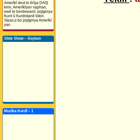
Amerîkî dest bi êrîşa DAIŞ
kirin, Amerîkîyan ragihan,
ewê bi berdewamî, piştgiriya
Kurd û Kurdistanê bikin.
Sipas ji bo piştgiriya Amerîkî
yan.
Slide Show – Xoybun
Muzîka Kurdî – 1