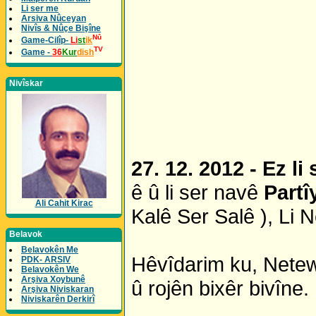
Li ser me
Arsiva Nûceyan
Nivîs & Nûçe Bişîne
Nû
Game-Cilîp-
Li
st
ik
TV
Game -
36
Kur
dish
Nivîskar
27. 12. 2012 - Ez l
ê û li ser navê
Partî
Ali Cahit Kirac
Kalê Ser Salê ), Li 
Belavok
Belavokên Me
Hêvîdarim ku, Netew
PDK- ARSIV
Belavokên We
Arşiva Xoybunê
û rojên bixêr bivîne.
Arşiva Niviskaran
Niviskarên Derkirî