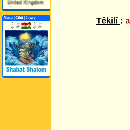
Musa | Cihû | Jewry
Têkilî
:
a
Perwerde ya Zimanê
Kurdî û Îngîlîzî