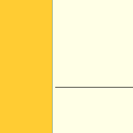
________________