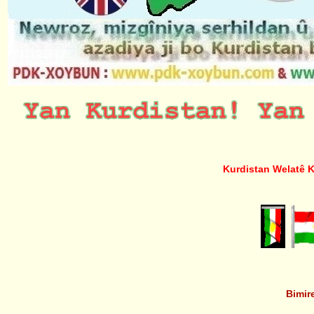
Kurdistan Welatê Kur
Bimire D