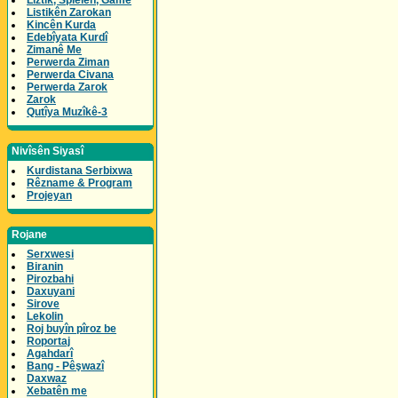
Lîztik, Spielen, Game
Listikên Zarokan
Kincên Kurda
Edebîyata Kurdî
Zimanê Me
Perwerda Ziman
Perwerda Civana
Perwerda Zarok
Zarok
Qutîya Muzîkê-3
Nivîsên Siyasî
Kurdistana Serbixwa
Rêzname & Program
Projeyan
Rojane
Serxwesi
Biranin
Pirozbahi
Daxuyani
Sirove
Lekolin
Roj buyîn pîroz be
Roportaj
Agahdarî
Bang - Pêşwazî
Daxwaz
Xebatên me