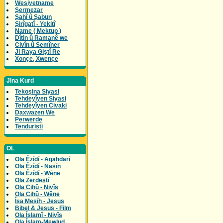
Wesiyetname
Şermezar
Şahî û Şabun
Şirîgatî - Yekitî
Name ( Mektup )
Dîtin û Ramanê we
Civîn û Semîner
Ji Raya Giştî Re
Xonçe, Xwençe
Jina Kurd
Tekoşina Siyasi
Tehdeyîyen Siyasi
Tehdeyîyen Civaki
Daxwazen We
Perwerde
Tenduristi
OL
Ola Êzîdî - Agahdarî
Ola Êzîdî - Nasîn
Ola Êzîdî - Wêne
Ola Zerdeştî
Ola Cihû - Nivîs
Ola Cihû - Wêne
Îsa Mesîh - Jesus
Bibel & Jesus - Film
Ola Îslamî - Nivîs
Ola Îslam-Mewlud