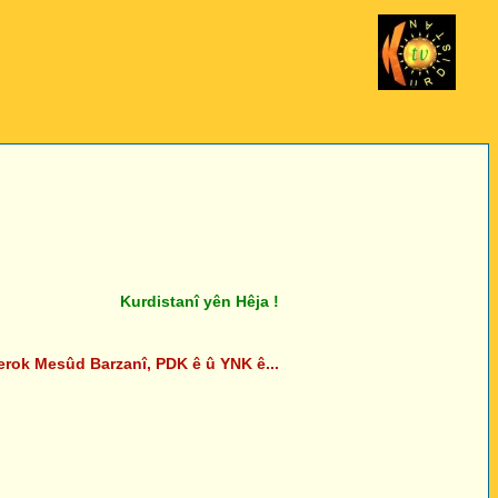
Kurdistanî yên Hêja !
ok Mesûd Barzanî, PDK ê û YNK ê...