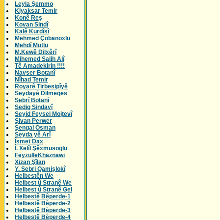
Leyla Şemmo
Kiyaksar Temir
Konê Reş
Kovan Sindî
Kalê Kurdîsî
Mehmed Çobanoxlu
Mehdî Mutlu
M.Kewê Dilxêrî
Mihemed Salih Alî
Tê Amadekirin !!!!
Navser Botanî
Nîhad Temir
Royarê Tirbesipîyê
Seydayê Dilmeqes
Sebrî Botanî
Sediq Sindavî
Seyid Feysel Mojtevî
Şivan Perwer
Şengal Osman
Seyda yê Arî
Îsmet Dax
Î. Xelîl Şêxmusoglu
FeyzulleKhaznawi
Xizan Şîlan
Y. Sebri Qamişlokî
Helbestên We
Helbest û Stranê We
Helbest û Stranê Gel
Helbestê Bêperde-1
Helbestê Bêperde-2
Helbestê Bêperde-3
Helbestê Bêperde-4