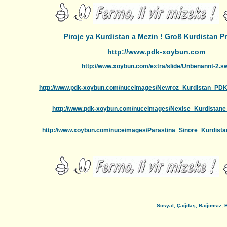
Piroje ya Kurdistan a Mezin ! Groß Kurdistan Pr
http://www.pdk-xoybun.com
http://www.xoybun.com/extra/slide/Unbenannt-2.s
http://www.pdk-xoybun.com/nuceimages/Newroz_Kurdistan_PD
http://www.pdk-xoybun.com/nuceimages/Nexise_Kurdistan
http://www.xoybun.com/nuceimages/Parastina_Sinore_Kurdista
Sosyal, Çağdaş, Bağimsiz, Bîrle