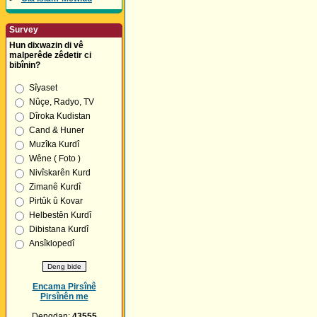
Survey
Hun dixwazin di vê
malperêde zêdetir ci
bibînin?
Sîyaset
Nûçe, Radyo, TV
Dîroka Kudistan
Cand & Huner
Muzîka Kurdî
Wêne ( Foto )
Nivîskarên Kurd
Zimanê Kurdî
Pirtûk û Kovar
Helbestên Kurdî
Dibistana Kurdî
Ansîklopedî
Encama Pirsînê
Pirsînên me
Dengdan:
43555