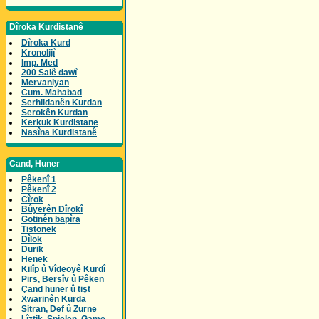
Dîroka Kurdistanê
Dîroka Kurd
Kronolijî
Imp. Med
200 Salê dawî
Mervaniyan
Cum. Mahabad
Serhildanên Kurdan
Serokên Kurdan
Kerkuk Kurdistane
Nasîna Kurdistanê
Cand, Huner
Pêkenî 1
Pêkenî 2
Cîrok
Bûyerên Dîrokî
Gotinên bapîra
Tistonek
Dîlok
Durik
Henek
Kilîp û Vîdeoyê Kurdî
Pirs, Bersîv û Pêken
Çand huner û tişt
Xwarinên Kurda
Sitran, Def û Zurne