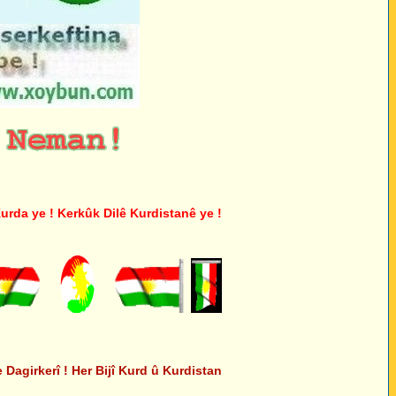
da ye ! Kerkûk Dilê Kurdistanê ye !
agirkerî ! Her Bijî Kurd û Kurdistan