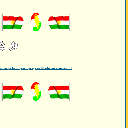
je ya bazirganî û piroje ya Kurdistan a mezin ... !