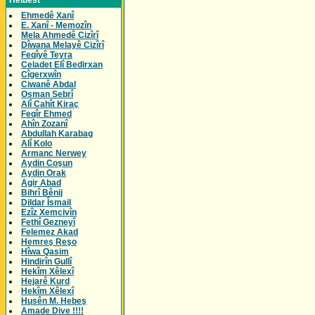
Helbest
Ehmedê Xanî
E. Xanî - Memozîn
Mela Ahmedê Cizîrî
Dîwana Melayê Cizîrî
Feqîyê Teyra
Celadet Elî Bedirxan
Cîgerxwîn
Ciwanê Abdal
Osman Sebrî
Alî Cahît Kiraç
Feqîr Ehmed
Ahîn Zozanî
Abdullah Karabag
Alî Kolo
Armanc Nerwey
Aydin Coşun
Aydin Orak
Agir Abad
Bihrî Bênij
Dildar Îsmail
Ezîz Xemcivîn
Fethî Gezneyî
Felemez Akad
Hemreş Reşo
Hîwa Qasim
Hindirîn Gullî
Hekîm Xêlexî
Hejarê Kurd
Hekîm Xêlexî
Husên M. Hebeş
Amade Dive !!!!