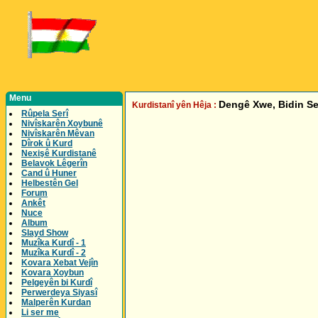
Menu
Dengê Xwe, Bidin Se
Kurdistanî yên Hêja :
Rûpela Serî
Nivîskarên Xoybunê
Nivîskarên Mêvan
Dîrok û Kurd
Nexişê Kurdistanê
Belavok Lêgerîn
Cand û Huner
Helbestên Gel
Forum
Ankêt
Nuce
Album
Slayd Show
Muzîka Kurdî - 1
Muzîka Kurdî - 2
Kovara Xebat Vejîn
Kovara Xoybun
Pelgeyên bi Kurdî
Perwerdeya Siyasî
Malperên Kurdan
Li ser me