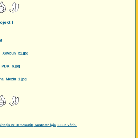
ojekt !
wf
K_Xoybun_x1.jpg
e_PDK_b.jpg
na_Mezin_1.jpg
şîk ve Demokratîk, Kurdistan Îçîn, El Ele Vêrîn !