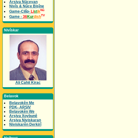
Arsiva Nûceyan
Nivîs & Nûçe Bişîne
Nû
Game-Cilîp-
Li
st
ik
TV
Game -
36
Kur
dish
Nivîskar
Ali Cahit Kirac
Belavok
Belavokên Me
PDK- ARSIV
Belavokên We
Arşiva Xoybunê
Arşiva Niviskaran
Niviskarên Derkirî