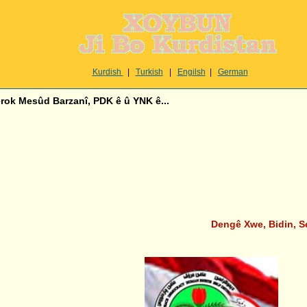
Kurdish
|
Turkish
|
Engilsh
|
German
rok Mesûd Barzanî, PDK ê û YNK ê...
Dengê Xwe, Bidin, Ser