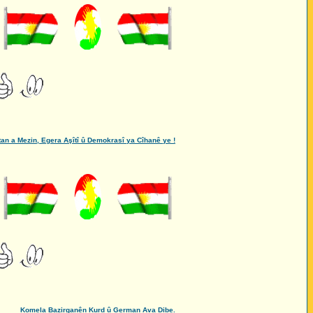
 a Mezin, Egera Aşîtî û Demokrasî ya Cîhanê ye !
Komela Bazirganên Kurd û German Ava Dibe.