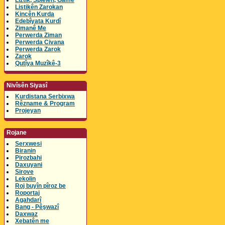
Lîztik, Spielen, Game
Listikên Zarokan
Kincên Kurda
Edebîyata Kurdî
Zimanê Me
Perwerda Ziman
Perwerda Civana
Perwerda Zarok
Zarok
Qutîya Muzîkê-3
Nivîsên Siyasî
Kurdistana Serbixwa
Rêzname & Program
Projeyan
Rojane
Serxwesi
Biranin
Pirozbahi
Daxuyani
Sirove
Lekolin
Roj buyîn pîroz be
Roportaj
Agahdarî
Bang - Pêşwazî
Daxwaz
Xebatên me