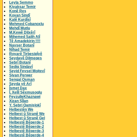
Leyla Şemmo
Kiyaksar Temir
Konê Reş
Kovan Sindî
Kalê Kurdîsî
Mehmed Çobanoxlu
Mehdî Mutlu
M.Kewê Dilxêrî
Mihemed Salih Alî
Tê Amadekirin !!!!
Navser Botanî
Nîhad Temir
Royarê Tirbesipîyê
Seydayê Dilmeqes
Sebrî Botanî
Sediq Sindavî
Seyid Feysel Mojtevî
Şivan Perwer
Şengal Osman
Seyda yê Arî
Îsmet Dax
Î. Xelîl Şêxmusoglu
FeyzulleKhaznawi
Xizan Şîlan
Y. Sebri Qamişlokî
Helbestên We
Helbest û Stranê We
Helbest û Stranê Gel
Helbestê Bêperde-1
Helbestê Bêperde-2
Helbestê Bêperde-3
Helbestê Bêperde-4