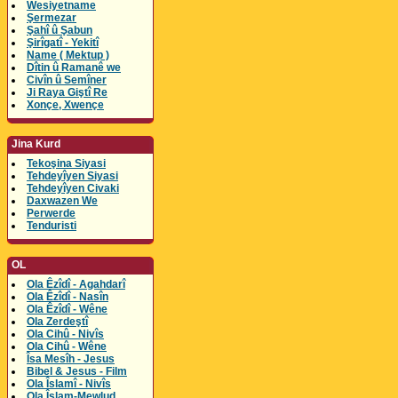
Wesiyetname
Şermezar
Şahî û Şabun
Şirîgatî - Yekitî
Name ( Mektup )
Dîtin û Ramanê we
Civîn û Semîner
Ji Raya Giştî Re
Xonçe, Xwençe
Jina Kurd
Tekoşina Siyasi
Tehdeyîyen Siyasi
Tehdeyîyen Civaki
Daxwazen We
Perwerde
Tenduristi
OL
Ola Êzîdî - Agahdarî
Ola Êzîdî - Nasîn
Ola Êzîdî - Wêne
Ola Zerdeştî
Ola Cihû - Nivîs
Ola Cihû - Wêne
Îsa Mesîh - Jesus
Bibel & Jesus - Film
Ola Îslamî - Nivîs
Ola Îslam-Mewlud