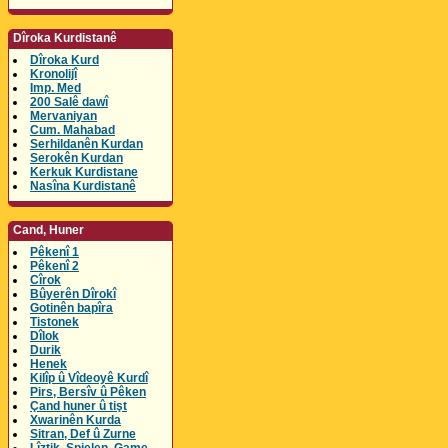
Dîroka Kurdistanê
Dîroka Kurd
Kronolijî
Imp. Med
200 Salê dawî
Mervaniyan
Cum. Mahabad
Serhildanên Kurdan
Serokên Kurdan
Kerkuk Kurdistane
Nasîna Kurdistanê
Cand, Huner
Pêkenî 1
Pêkenî 2
Cîrok
Bûyerên Dîrokî
Gotinên bapîra
Tistonek
Dîlok
Durik
Henek
Kilîp û Vîdeoyê Kurdî
Pirs, Bersîv û Pêken
Çand huner û tişt
Xwarinên Kurda
Sitran, Def û Zurne