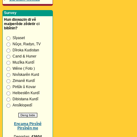
Survey
Hun dixwazin di vê
malperêde zêdetir ci
bibînin?
Sîyaset
Nûçe, Radyo, TV
Dîroka Kudistan
Cand & Huner
Muzîka Kurdî
Wêne ( Foto )
Nivîskarên Kurd
Zimanê Kurdî
Pirtûk û Kovar
Helbestên Kurdî
Dibistana Kurdî
Ansîklopedî
Encama Pirsînê
Pirsînên me
Dengdan:
43604