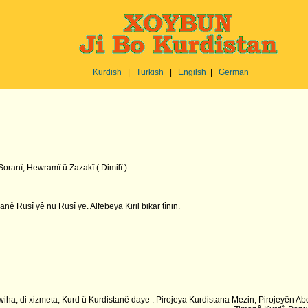
Kurdish
|
Turkish
|
Engilsh
|
German
Soranî, Hewramî û Zazakî ( Dimilî )
ê Rusî yê nu Rusî ye. Alfebeya Kiril bikar tînin.
a, di xizmeta, Kurd û Kurdistanê daye : Pirojeya Kurdistana Mezin, Pirojeyên Abo