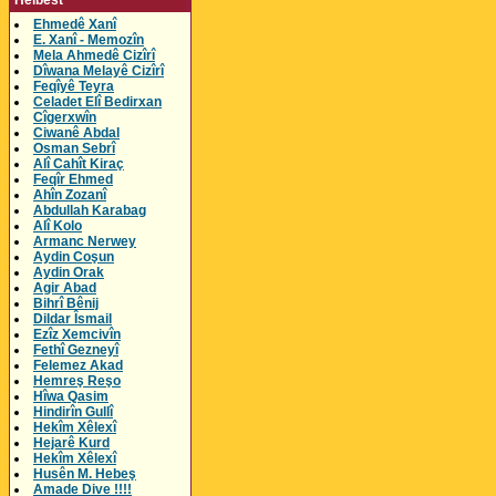
Helbest
Ehmedê Xanî
E. Xanî - Memozîn
Mela Ahmedê Cizîrî
Dîwana Melayê Cizîrî
Feqîyê Teyra
Celadet Elî Bedirxan
Cîgerxwîn
Ciwanê Abdal
Osman Sebrî
Alî Cahît Kiraç
Feqîr Ehmed
Ahîn Zozanî
Abdullah Karabag
Alî Kolo
Armanc Nerwey
Aydin Coşun
Aydin Orak
Agir Abad
Bihrî Bênij
Dildar Îsmail
Ezîz Xemcivîn
Fethî Gezneyî
Felemez Akad
Hemreş Reşo
Hîwa Qasim
Hindirîn Gullî
Hekîm Xêlexî
Hejarê Kurd
Hekîm Xêlexî
Husên M. Hebeş
Amade Dive !!!!