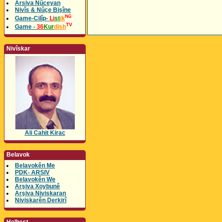
Arsiva Nûceyan
Nivîs & Nûçe Bişîne
Nû
Game-Cilîp-
Li
st
ik
TV
Game -
36
Kur
dish
Nivîskar
Ali Cahit Kirac
Belavok
Belavokên Me
PDK- ARSIV
Belavokên We
Arşiva Xoybunê
Arşiva Niviskaran
Niviskarên Derkirî