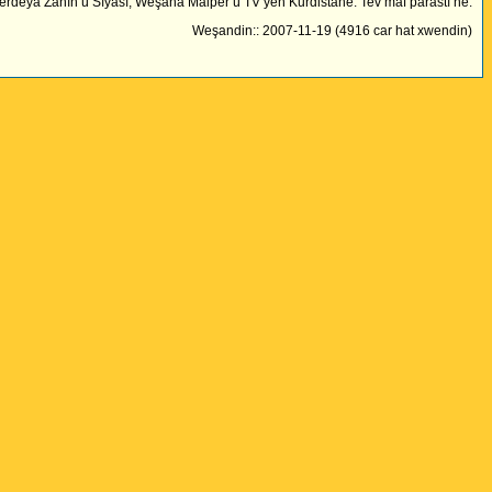
rdeya Zanîn û Sîyasî, Weşana Malper û TV yên Kurdistane. Tev maf parastî ne.
Weşandin:: 2007-11-19 (4916 car hat xwendin)