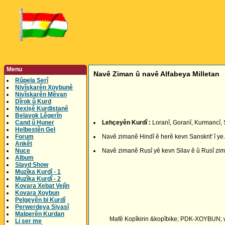
Menu
Navê Ziman û navê Alfabeya Milletan
Rûpela Serî
Nivîskarên Xoybunê
Nivîskarên Mêvan
Dîrok û Kurd
Nexişê Kurdistanê
Belavok Lêgerîn
Cand û Huner
Lehçeyên Kurdî :
Loranî, Goranî, Kurmancî, 
Helbestên Gel
Forum
Navê zimanê Hindî ê herê kevn Sanskrit' î ye.
Ankêt
Nuce
Navê zimanê Rusî yê kevn Silav ê û Rusî ziman
Album
Slayd Show
Muzîka Kurdî - 1
Muzîka Kurdî - 2
Kovara Xebat Vejîn
Kovara Xoybun
Pelgeyên bi Kurdî
Perwerdeya Siyasî
Malperên Kurdan
Mafê Kopîkirin &kopîbike; PDK-XOYBUN; wih
Li ser me