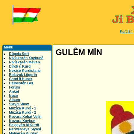
Kurdish
Menu
GULÊM MİN
Rûpela Serî
Nivîskarên Xoybunê
Nivîskarên Mêvan
Dîrok û Kurd
Nexişê Kurdistanê
Belavok Lêgerîn
Cand û Huner
Helbestên Gel
Forum
Ankêt
Nuce
Album
Slayd Show
Muzîka Kurdî - 1
Muzîka Kurdî - 2
Kovara Xebat Vejîn
Kovara Xoybun
Pelgeyên bi Kurdî
Perwerdeya Siyasî
Malperên Kurdan