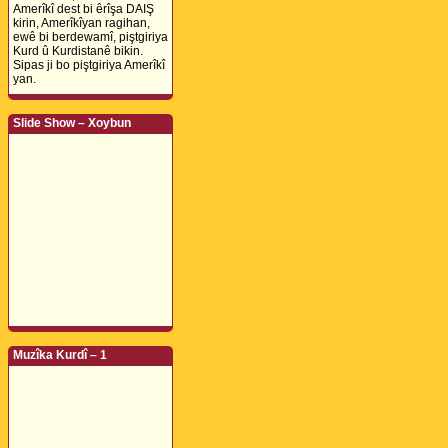
Amerîkî dest bi êrîşa DAIŞ
kirin, Amerîkîyan ragihan,
ewê bi berdewamî, piştgiriya
Kurd û Kurdistanê bikin.
Sipas ji bo piştgiriya Amerîkî
yan.
Slide Show – Xoybun
Muzîka Kurdî – 1