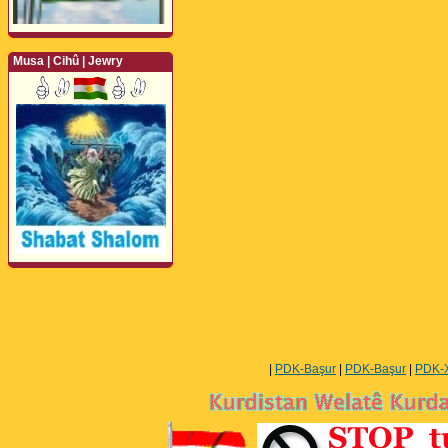
Musa | Cihû | Jewry
Perwerde ya Zimanê
Kurdî û Îngîlîzî
|
PDK-Başur
|
PDK-Başur
|
PDK-