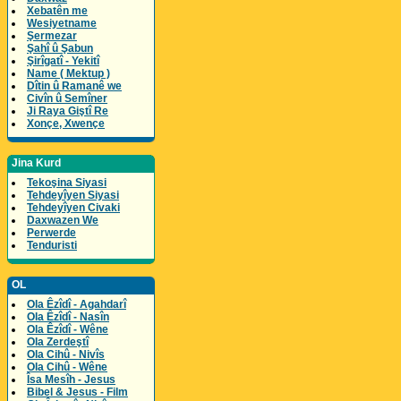
Xebatên me
Wesiyetname
Şermezar
Şahî û Şabun
Şirîgatî - Yekitî
Name ( Mektup )
Dîtin û Ramanê we
Civîn û Semîner
Ji Raya Giştî Re
Xonçe, Xwençe
Jina Kurd
Tekoşina Siyasi
Tehdeyîyen Siyasi
Tehdeyîyen Civaki
Daxwazen We
Perwerde
Tenduristi
OL
Ola Êzîdî - Agahdarî
Ola Êzîdî - Nasîn
Ola Êzîdî - Wêne
Ola Zerdeştî
Ola Cihû - Nivîs
Ola Cihû - Wêne
Îsa Mesîh - Jesus
Bibel & Jesus - Film