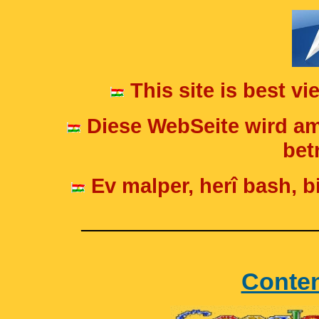
This site is best v
Diese WebSeite wird am
betr
Ev malper, herî bash, bi
____________________
Conte