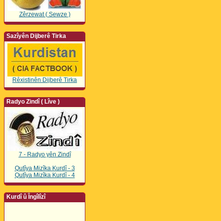
Zêrzewat ( Sewze )
Sazîyên Dijberê Tirka
Rêxistinên Dijberê Tirka
Radyo Zindî ( Lîve )
7 - Radyo yên Zindî
Qutîya Mizîka Kurdî - 3
Qutîya Mizîka Kurdî - 4
Kurdî û Îngîlîzî