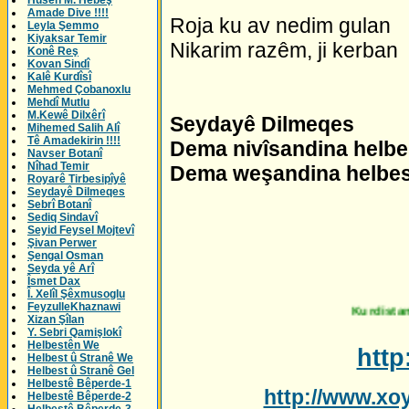
Husên M. Hebeş
Amade Dive !!!!
Roja ku av nedim gulan
Leyla Şemmo
Kiyaksar Temir
Nikarim razêm, ji kerban
Konê Reş
Kovan Sindî
Kalê Kurdîsî
Mehmed Çobanoxlu
Mehdî Mutlu
M.Kewê Dilxêrî
Seydayê Dilmeqes
Mihemed Salih Alî
Tê Amadekirin !!!!
Dema nivîsandina helbes
Navser Botanî
Nîhad Temir
Dema weşandina helbest
Royarê Tirbesipîyê
Seydayê Dilmeqes
Sebrî Botanî
Sediq Sindavî
Seyid Feysel Mojtevî
Şivan Perwer
Şengal Osman
Seyda yê Arî
Îsmet Dax
Î. Xelîl Şêxmusoglu
FeyzulleKhaznawi
Kurdistan Welatê Kur
Xizan Şîlan
Y. Sebri Qamişlokî
Helbestên We
htt
Helbest û Stranê We
Helbest û Stranê Gel
Helbestê Bêperde-1
http://www.xo
Helbestê Bêperde-2