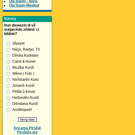
Ola Îslamî - Nivîs
Ola Îslam-Mewlud
Survey
Hun dixwazin di vê
malperêde zêdetir ci
bibînin?
Sîyaset
Nûçe, Radyo, TV
Dîroka Kudistan
Cand & Huner
Muzîka Kurdî
Wêne ( Foto )
Nivîskarên Kurd
Zimanê Kurdî
Pirtûk û Kovar
Helbestên Kurdî
Dibistana Kurdî
Ansîklopedî
Encama Pirsînê
Pirsînên me