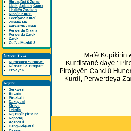
Sitran, Def û Zurne
Lîztik, Spielen, Game
Listikên Zarokan
Kincên Kurda
Edebîyata Kurdî
Zimanê Me
Perwerda Ziman
Perwerda Civana
Perwerda Zarok
Zarok
Qutîya Muzîkê-3
Mafê Kopîkirin
Nivîsên Siyasî
Kurdistanê daye : Pir
Kurdistana Serbixwa
Rêzname & Program
Pirojeyên Cand û Huner
Projeyan
Kurdî, Perwerdeya Za
Rojane
Serxwesi
Biranin
Pirozbahi
Daxuyani
Sirove
Lekolin
Roj buyîn pîroz be
Roportaj
Agahdarî
Bang - Pêşwazî
Daxwaz