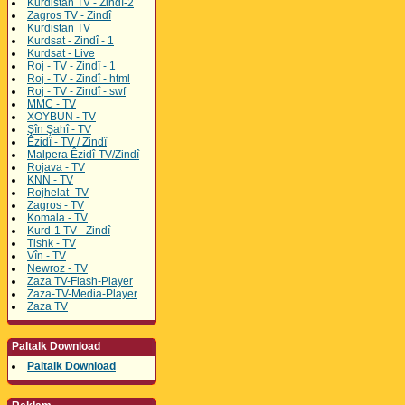
Kurdistan TV - Zindî-2
Zagros TV - Zindî
Kurdistan TV
Kurdsat - Zindî - 1
Kurdsat - Live
Roj - TV - Zindî - 1
Roj - TV - Zindî - html
Roj - TV - Zindî - swf
MMC - TV
XOYBUN - TV
Şîn Şahî - TV
Êzidî - TV / Zindî
Malpera Êzidî-TV/Zindî
Rojava - TV
KNN - TV
Rojhelat- TV
Zagros - TV
Komala - TV
Kurd-1 TV - Zindî
Tishk - TV
Vîn - TV
Newroz - TV
Zaza TV-Flash-Player
Zaza-TV-Media-Player
Zaza TV
Paltalk Download
Paltalk Download