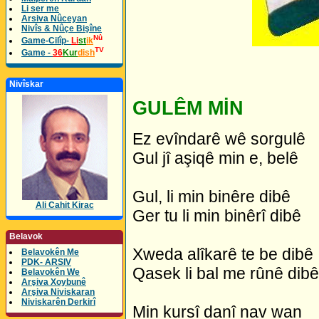
Li ser me
Arsiva Nûceyan
Nivîs & Nûçe Bişîne
Nû
Game-Cilîp-
Li
st
ik
TV
Game -
36
Kur
dish
Nivîskar
GULÊM MİN
Ez evîndarê wê sorgulê
Gul jî aşiqê min e, belê
Gul, li min binêre dibê
Ali Cahit Kirac
Ger tu li min binêrî dibê
Belavok
Xweda alîkarê te be dibê
Belavokên Me
PDK- ARSIV
Qasek li bal me rûnê dibê
Belavokên We
Arşiva Xoybunê
Arşiva Niviskaran
Niviskarên Derkirî
Min kursî danî nav wan