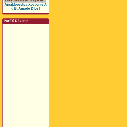
Ansîklopedîya Xoybun ê A
û B, Amade Dibe !
Partî û Rêxistin