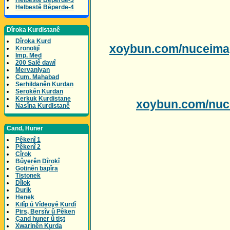
Helbestê Bêperde-3
Helbestê Bêperde-4
Dîroka Kurdistanê
Dîroka Kurd
xoybun.com/nuceima
Kronolijî
Imp. Med
200 Salê dawî
Mervaniyan
Cum. Mahabad
Serhildanên Kurdan
Serokên Kurdan
Kerkuk Kurdistane
xoybun.com/nuc
Nasîna Kurdistanê
Cand, Huner
Pêkenî 1
Pêkenî 2
Cîrok
Bûyerên Dîrokî
Gotinên bapîra
Tistonek
Dîlok
Durik
Henek
Kilîp û Vîdeoyê Kurdî
Pirs, Bersîv û Pêken
Çand huner û tişt
Xwarinên Kurda