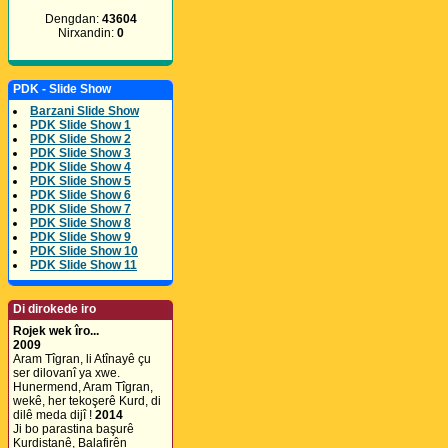
Dengdan:
43604
Nirxandin:
0
PDK - Slide Show
Barzani Slide Show
PDK Slide Show 1
PDK Slide Show 2
PDK Slide Show 3
PDK Slide Show 4
PDK Slide Show 5
PDK Slide Show 6
PDK Slide Show 7
PDK Slide Show 8
PDK Slide Show 9
PDK Slide Show 10
PDK Slide Show 11
Di dirokede iro
Rojek wek îro...
2009
Aram Tîgran, li Atînayê çu
ser dilovanî ya xwe.
Hunermend, Aram Tîgran,
wekê, her tekoşerê Kurd, di
dilê meda dijî !
2014
Ji bo parastina başurê
Kurdistanê, Balafirên