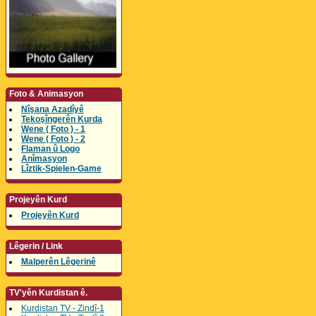
Foto & Animasyon
Nîşana Azadîyê
Tekoşîngerên Kurda
Wene ( Foto ) - 1
Wene ( Foto ) - 2
Flaman û Logo
Anîmasyon
Lîztik-Spielen-Game
Projeyên Kurd
Projeyên Kurd
Lêgerin / Link
Malperên Lêgerinê
TV'yên Kurdistan ê.
Kurdistan TV - Zindî-1