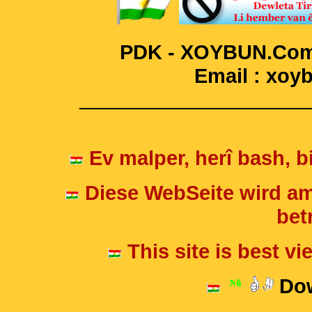
PDK - XOYBUN.Com 
Email : xo
____________________
Ev malper, herî bash, bi
Diese WebSeite wird am
betr
This site is best v
Dow