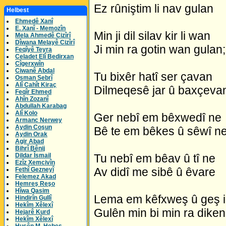
Ez rûniştim li nav gulan
Helbest
Ehmedê Xanî
E. Xanî - Memozîn
Min ji dil silav kir li wan
Mela Ahmedê Cizîrî
Dîwana Melayê Cizîrî
Ji min ra gotin wan gulan;
Feqîyê Teyra
Celadet Elî Bedirxan
Cîgerxwîn
Ciwanê Abdal
Tu bixêr hatî ser çavan
Osman Sebrî
Alî Cahît Kiraç
Dilmeqesê jar û baxçeva
Feqîr Ehmed
Ahîn Zozanî
Abdullah Karabag
Alî Kolo
Ger nebî em bêxwedî ne
Armanc Nerwey
Aydin Coşun
Bê te em bêkes û sêwî n
Aydin Orak
Agir Abad
Bihrî Bênij
Dildar Îsmail
Tu nebî em bêav û tî ne
Ezîz Xemcivîn
Av didî me sibê û êvare
Fethî Gezneyî
Felemez Akad
Hemreş Reşo
Hîwa Qasim
Lema em kêfxweş û geş 
Hindirîn Gullî
Hekîm Xêlexî
Gulên min bi min ra diken
Hejarê Kurd
Hekîm Xêlexî