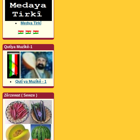
Medya Tirkî
Qutîya Muzîkê-1
Qutî ya Muzîkê - 1
Zêrzewat ( Sewze )