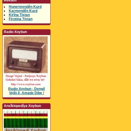
Reklam
Hunermendên Kurd
Karmendên Kurd
Kirîna Tiştan
Firotina Tiştan
Radio Xoybun
Radio Xoybun - Dengê
Vejîn ê, Amade Dibe !
Ansîklopedîya Xoybun