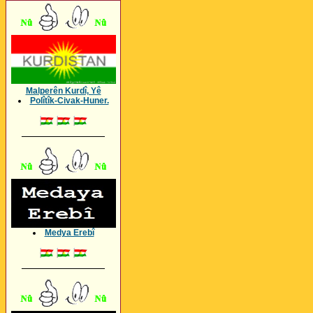
Malperên Kurdî, Yê
Polîtîk-Civak-Huner.
_________________
Medya Erebî
_________________