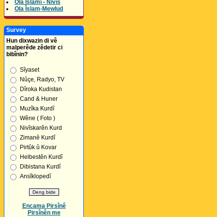
Ola Îslamî - Nivîs
Ola Îslam-Mewlud
Survey
Hun dixwazin di vê
malperêde zêdetir ci
bibînin?
Sîyaset
Nûçe, Radyo, TV
Dîroka Kudistan
Cand & Huner
Muzîka Kurdî
Wêne ( Foto )
Nivîskarên Kurd
Zimanê Kurdî
Pirtûk û Kovar
Helbestên Kurdî
Dibistana Kurdî
Ansîklopedî
Encama Pirsînê
Pirsînên me