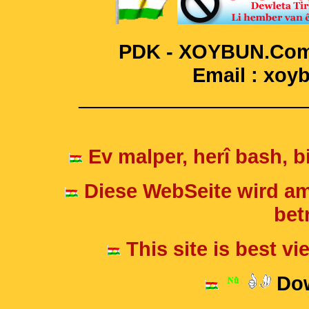
PDK - XOYBUN.Com 
Email : xo
____________________
Ev malper, herî bash, bi
Diese WebSeite wird am
betr
This site is best v
Dow