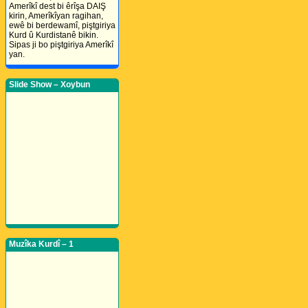
Amerîkî dest bi êrîşa DAIŞ
kirin, Amerîkîyan ragihan,
ewê bi berdewamî, piştgiriya
Kurd û Kurdistanê bikin.
Sipas ji bo piştgiriya Amerîkî
yan.
Slide Show – Xoybun
Muzîka Kurdî – 1