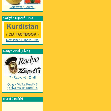
Zêrzewat ( Sewze )
Sazîyên Dijberê Tirka
Rêxistinên Dijberê Tirka
Radyo Zindî ( Lîve )
7 - Radyo yên Zindî
Qutîya Mizîka Kurdî - 3
Qutîya Mizîka Kurdî - 4
Kurdî û Îngîlîzî