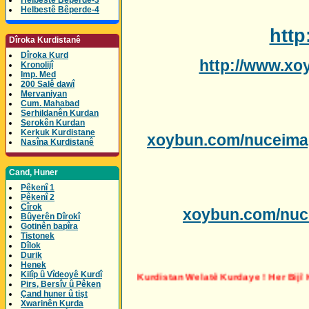
Helbestê Bêperde-3
Helbestê Bêperde-4
htt
Dîroka Kurdistanê
Dîroka Kurd
http://www.xo
Kronolijî
Imp. Med
200 Salê dawî
Mervaniyan
Cum. Mahabad
Serhildanên Kurdan
Serokên Kurdan
Kerkuk Kurdistane
xoybun.com/nuceima
Nasîna Kurdistanê
Cand, Huner
Pêkenî 1
Pêkenî 2
Cîrok
xoybun.com/nuc
Bûyerên Dîrokî
Gotinên bapîra
Tistonek
Dîlok
Durik
Henek
Kilîp û Vîdeoyê Kurdî
Kurdistan Welatê Kurdaye
Pirs, Bersîv û Pêken
Çand huner û tişt
Xwarinên Kurda