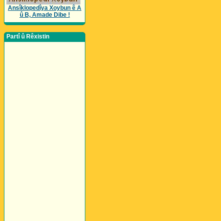
Ansîklopedîya Xoybun ê A
û B, Amade Dibe !
Partî û Rêxistin