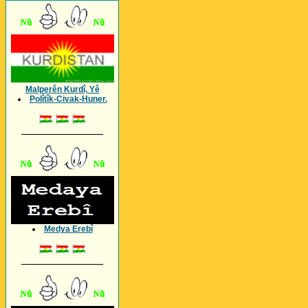
Malperên Kurdî, Yê
Polîtîk-Civak-Huner.
_________________
Medya Erebî
_________________