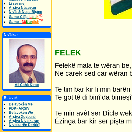
Li ser me
Arsiva Nûceyan
Nivîs & Nûçe Bişîne
Nû
Game-Cilîp-
Li
st
ik
TV
Game -
36
Kur
dish
Nivîskar
FELEK
Felekê mala te wêran be
Ne carek sed car wêran 
Ali Cahit Kirac
Te tim bar kir li min barên
Te got tê di binî da bimeş
Belavok
Belavokên Me
PDK- ARSIV
Te min avêt ser Dîcle wek
Belavokên We
Arşiva Xoybunê
Êzinga bar kir ser pişta m
Arşiva Niviskaran
Niviskarên Derkirî