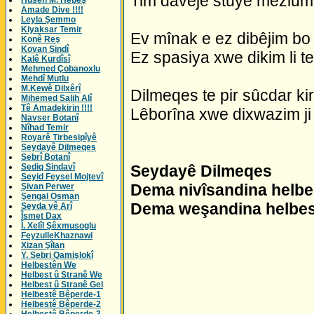
Tim davêje stûyê mezlum
Husên M. Hebeş
Amade Dive !!!!
Leyla Şemmo
Kiyaksar Temir
Ev mînak e ez dibêjim bo 
Konê Reş
Kovan Sindî
Ez spasiya xwe dikim li te
Kalê Kurdîsî
Mehmed Çobanoxlu
Mehdî Mutlu
M.Kewê Dilxêrî
Dilmeqes te pir sûcdar kir
Mihemed Salih Alî
Tê Amadekirin !!!!
Lêborîna xwe dixwazim ji 
Navser Botanî
Nîhad Temir
Royarê Tirbesipîyê
Seydayê Dilmeqes
Sebrî Botanî
Sediq Sindavî
Seydayê Dilmeqes
Seyid Feysel Mojtevî
Dema nivîsandina helbes
Şivan Perwer
Şengal Osman
Dema weşandina helbest
Seyda yê Arî
Îsmet Dax
Î. Xelîl Şêxmusoglu
FeyzulleKhaznawi
Xizan Şîlan
Y. Sebri Qamişlokî
Helbestên We
Helbest û Stranê We
Helbest û Stranê Gel
Helbestê Bêperde-1
Helbestê Bêperde-2