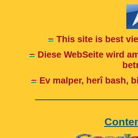
This site is best v
Diese WebSeite wird am
betr
Ev malper, herî bash, bi
____________________
Conte