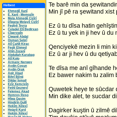
Te barê min da şewitandin,
Helbest
Min jî pê ra şewitand xist 
Ehmedê Xanî
E. Xanî - Memozîn
Mela Ahmedê Cizîrî
Dîwana Melayê Cizîrî
Ez û tu dîsa hatin gehîştin
Feqîyê Teyra
Celadet Elî Bedirxan
Ez û tu yek in ji hev û du 
Cîgerxwîn
Ciwanê Abdal
Osman Sebrî
Alî Cahît Kiraç
Qenciyekê mezin li min ki
Feqîr Ehmed
Ahîn Zozanî
Ez û ar ji hev û du qetiya
Abdullah Karabag
Alî Kolo
Armanc Nerwey
Aydin Coşun
Te dîsa me anî gîhande h
Aydin Orak
Agir Abad
Ez bawer nakim tu zalim b
Bihrî Bênij
Dildar Îsmail
Ezîz Xemcivîn
Quwetek heye te sûcdar d
Fethî Gezneyî
Felemez Akad
Min dike alet, te sucdar d
Hemreş Reşo
Hîwa Qasim
Hindirîn Gullî
Hekîm Xêlexî
Dagirker kuştin û zilmê d
Hejarê Kurd
Hekîm Xêlexî