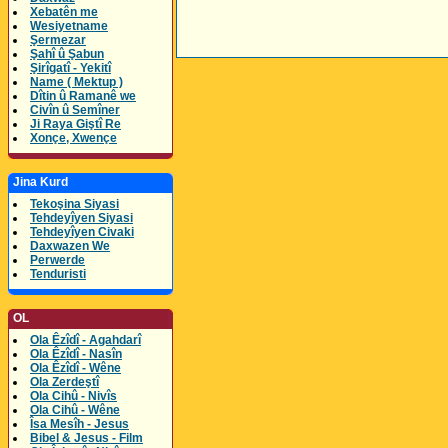
Xebatên me
Wesiyetname
Şermezar
Şahî û Şabun
Şirîgatî - Yekitî
Name ( Mektup )
Dîtin û Ramanê we
Civîn û Semîner
Ji Raya Giştî Re
Xonçe, Xwençe
Jina Kurd
Tekoşina Siyasi
Tehdeyîyen Siyasi
Tehdeyîyen Civaki
Daxwazen We
Perwerde
Tenduristi
OL
Ola Êzîdî - Agahdarî
Ola Êzîdî - Nasîn
Ola Êzîdî - Wêne
Ola Zerdeştî
Ola Cihû - Nivîs
Ola Cihû - Wêne
Îsa Mesîh - Jesus
Bibel & Jesus - Film