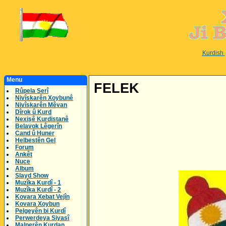
Kurdish
Menu
FELEK
Rûpela Serî
Nivîskarên Xoybunê
Nivîskarên Mêvan
Dîrok û Kurd
Nexişê Kurdistanê
Belavok Lêgerîn
Cand û Huner
Helbestên Gel
Forum
Ankêt
Nuce
Album
Slayd Show
Muzîka Kurdî - 1
Muzîka Kurdî - 2
Kovara Xebat Vejîn
Kovara Xoybun
Pelgeyên bi Kurdî
Perwerdeya Siyasî
Malperên Kurdan