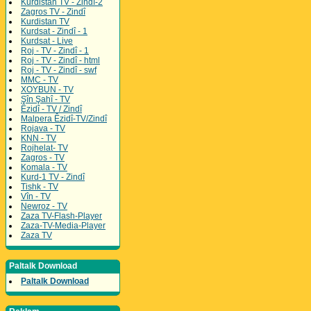
Kurdistan TV - Zindî-2
Zagros TV - Zindî
Kurdistan TV
Kurdsat - Zindî - 1
Kurdsat - Live
Roj - TV - Zindî - 1
Roj - TV - Zindî - html
Roj - TV - Zindî - swf
MMC - TV
XOYBUN - TV
Şîn Şahî - TV
Êzidî - TV / Zindî
Malpera Êzidî-TV/Zindî
Rojava - TV
KNN - TV
Rojhelat- TV
Zagros - TV
Komala - TV
Kurd-1 TV - Zindî
Tishk - TV
Vîn - TV
Newroz - TV
Zaza TV-Flash-Player
Zaza-TV-Media-Player
Zaza TV
Paltalk Download
Paltalk Download