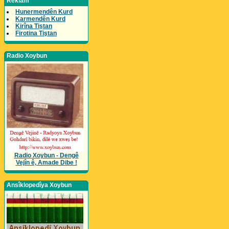
Reklam
Hunermendên Kurd
Karmendên Kurd
Kirîna Tiştan
Firotina Tiştan
Radio Xoybun
Radio Xoybun - Dengê
Vejîn ê, Amade Dibe !
Ansîklopedîya Xoybun