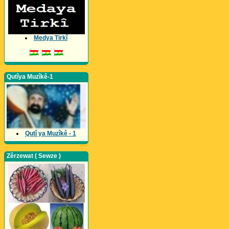
Medya Tirkî
Qutîya Muzîkê-1
Qutî ya Muzîkê - 1
Zêrzewat ( Sewze )