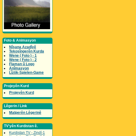
Foto & Animasyon
Nîşana Azadîyê
Tekoşîngerên Kurda
Wene ( Foto ) - 1
Wene ( Foto ) - 2
Flaman û Logo
Anîmasyon
Lîztik-Spielen-Game
Projeyên Kurd
Projeyên Kurd
Lêgerin / Link
Malperên Lêgerinê
TV'yên Kurdistan ê.
Kurdistan TV - Zindî-1