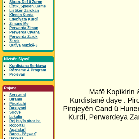
Sitran, Def û Zurne
Lîztik, Spielen, Game
Listikên Zarokan
Kincên Kurda
Edebîyata Kurdî
Zimanê Me
Perwerda Ziman
Perwerda Civana
Perwerda Zarok
Zarok
Qutîya Muzîkê-3
Nivîsên Siyasî
Kurdistana Serbixwa
Rêzname & Program
Projeyan
Rojane
Mafê Kopîkirin
Serxwesi
Kurdistanê daye : Pir
Biranin
Pirozbahi
Pirojeyên Cand û Huner
Daxuyani
Sirove
Kurdî, Perwerdeya Za
Lekolin
Roj buyîn pîroz be
Roportaj
Agahdarî
Bang - Pêşwazî
Daxwaz