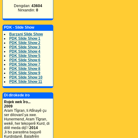
Dengdan:
43604
Nirxandin:
0
PDK - Slide Show
Barzani Slide Show
PDK Slide Show 1
PDK Slide Show 2
PDK Slide Show 3
PDK Slide Show 4
PDK Slide Show 5
PDK Slide Show 6
PDK Slide Show 7
PDK Slide Show 8
PDK Slide Show 9
PDK Slide Show 10
PDK Slide Show 11
Di dirokede iro
Rojek wek îro...
2009
Aram Tîgran, li Atînayê çu
ser dilovanî ya xwe.
Hunermend, Aram Tîgran,
wekê, her tekoşerê Kurd, di
dilê meda dijî !
2014
Ji bo parastina başurê
Kurdistanê, Balafirên