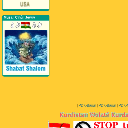
Musa | Cihû | Jewry
Perwerde ya Zimanê
Kurdî û Îngîlîzî
|
PDK-Başur
|
PDK-Başur
|
PDK-