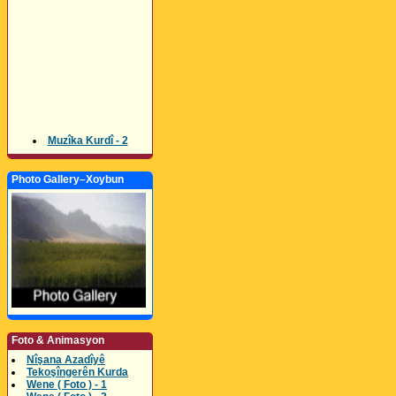
Muzîka Kurdî - 2
Photo Gallery–Xoybun
Foto & Animasyon
Nîşana Azadîyê
Tekoşîngerên Kurda
Wene ( Foto ) - 1