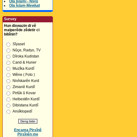
Ola Îslamî - Nivîs
Ola Îslam-Mewlud
Survey
Hun dixwazin di vê
malperêde zêdetir ci
bibînin?
Sîyaset
Nûçe, Radyo, TV
Dîroka Kudistan
Cand & Huner
Muzîka Kurdî
Wêne ( Foto )
Nivîskarên Kurd
Zimanê Kurdî
Pirtûk û Kovar
Helbestên Kurdî
Dibistana Kurdî
Ansîklopedî
Encama Pirsînê
Pirsînên me