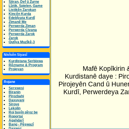
Sitran, Def û Zurne
Lîztik, Spielen, Game
Listikên Zarokan
Kincên Kurda
Edebîyata Kurdî
Zimanê Me
Perwerda Ziman
Perwerda Civana
Perwerda Zarok
Zarok
Qutîya Muzîkê-3
Nivîsên Siyasî
Kurdistana Serbixwa
Rêzname & Program
Mafê Kopîkirin
Projeyan
Kurdistanê daye : Pir
Rojane
Pirojeyên Cand û Huner
Serxwesi
Kurdî, Perwerdeya Za
Biranin
Pirozbahi
Daxuyani
Sirove
Lekolin
Roj buyîn pîroz be
Roportaj
Agahdarî
Bang - Pêşwazî
Daxwaz