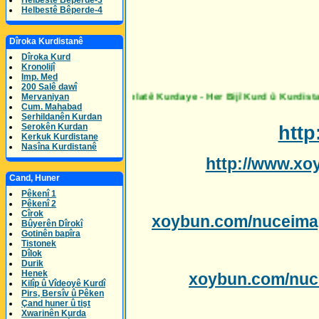
Helbestê Bêperde-3
Helbestê Bêperde-4
Dîroka Kurdistanê
Dîroka Kurd
Kronolijî
Imp. Med
200 Salê dawî
Mervaniyan
Cum. Mahabad
Serhildanên Kurdan
Serokên Kurdan
htt
Kerkuk Kurdistane
Nasîna Kurdistanê
http://www.xo
Cand, Huner
Pêkenî 1
Pêkenî 2
Cîrok
xoybun.com/nuceima
Bûyerên Dîrokî
Gotinên bapîra
Tistonek
Dîlok
Durik
Henek
xoybun.com/nuc
Kilîp û Vîdeoyê Kurdî
Pirs, Bersîv û Pêken
Çand huner û tişt
Xwarinên Kurda