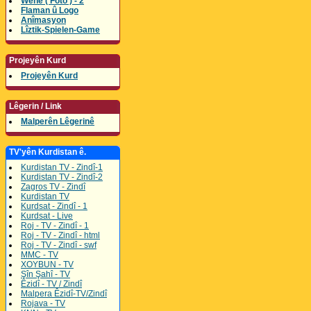
Wene ( Foto ) - 2
Flaman û Logo
Anîmasyon
Lîztik-Spielen-Game
Projeyên Kurd
Projeyên Kurd
Lêgerin / Link
Malperên Lêgerinê
TV'yên Kurdistan ê.
Kurdistan TV - Zindî-1
Kurdistan TV - Zindî-2
Zagros TV - Zindî
Kurdistan TV
Kurdsat - Zindî - 1
Kurdsat - Live
Roj - TV - Zindî - 1
Roj - TV - Zindî - html
Roj - TV - Zindî - swf
MMC - TV
XOYBUN - TV
Şîn Şahî - TV
Êzidî - TV / Zindî
Malpera Êzidî-TV/Zindî
Rojava - TV