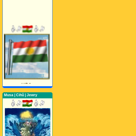
Musa | Cihû | Jewry