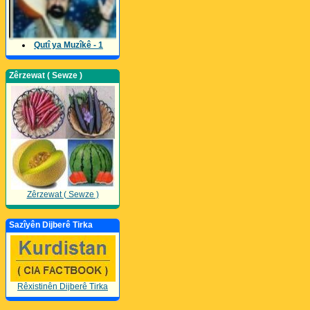
Qutî ya Muzîkê - 1
Zêrzewat ( Sewze )
Zêrzewat ( Sewze )
Sazîyên Dijberê Tirka
Rêxistinên Dijberê Tirka