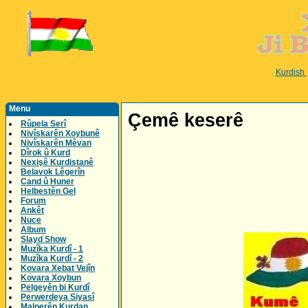
Kurdish
Menu
Çemê keserê
Rûpela Serî
Nivîskarên Xoybunê
Nivîskarên Mêvan
Dîrok û Kurd
Nexişê Kurdistanê
Belavok Lêgerîn
Cand û Huner
Helbestên Gel
Forum
Ankêt
Nuce
Album
Slayd Show
Muzîka Kurdî - 1
Muzîka Kurdî - 2
Kovara Xebat Vejîn
Kovara Xoybun
Pelgeyên bi Kurdî
Perwerdeya Siyasî
Malperên Kurdan