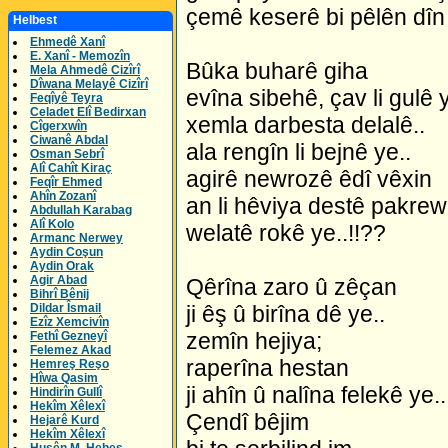
çemê keserê bi pêlên dîn j
Helbest
Ehmedê Xanî
E. Xanî - Memozîn
Bûka buharê giha
Mela Ahmedê Cizîrî
Dîwana Melayê Cizîrî
evîna sibehê, çav li gulê y
Feqîyê Teyra
Celadet Elî Bedirxan
xemla darbesta delalê..
Cîgerxwîn
Ciwanê Abdal
ala rengîn li bejnê ye..
Osman Sebrî
Alî Cahît Kiraç
agirê newrozê êdî vêxin
Feqîr Ehmed
Ahîn Zozanî
an li hêviya destê pakre
Abdullah Karabag
Alî Kolo
welatê rokê ye..!!??
Armanc Nerwey
Aydin Coşun
Aydin Orak
Agir Abad
Qêrîna zaro û zêçan
Bihrî Bênij
Dildar Îsmail
ji êş û birîna dê ye..
Ezîz Xemcivîn
zemîn hejiya;
Fethî Gezneyî
Felemez Akad
raperîna hestan
Hemreş Reşo
Hîwa Qasim
ji ahîn û nalîna felekê ye..
Hindirîn Gullî
Hekîm Xêlexî
Çendî bêjim
Hejarê Kurd
Hekîm Xêlexî