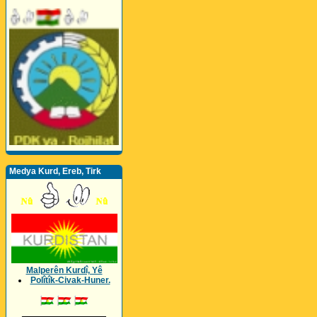
Medya Kurd, Ereb, Tirk
Malperên Kurdî, Yê
Polîtîk-Civak-Huner.
_________________