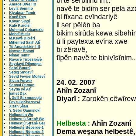
bi te serbilind im..
Husên M. Hebeş
Amade Dive !!!!
navê te bidim ser pela az
Leyla Şemmo
Kiyaksar Temir
bi fîxana evîndariyê
Konê Reş
Kovan Sindî
li ser pêlên ba
Kalê Kurdîsî
Mehmed Çobanoxlu
bikim sirûda kewa sibehî
Mehdî Mutlu
M.Kewê Dilxêrî
û li paytexta evîna xwe
Mihemed Salih Alî
Tê Amadekirin !!!!
bi zêravê,
Navser Botanî
Nîhad Temir
tîpên navê te binivîsînim..
Royarê Tirbesipîyê
Seydayê Dilmeqes
Sebrî Botanî
Sediq Sindavî
Seyid Feysel Mojtevî
24. 02. 2007
Şivan Perwer
Şengal Osman
Ahîn Zozanî
Seyda yê Arî
Îsmet Dax
Diyarî :
Zarokên cêwîrew
Î. Xelîl Şêxmusoglu
FeyzulleKhaznawi
Xizan Şîlan
Y. Sebri Qamişlokî
Helbestên We
Helbest û Stranê We
Helbesta :
Ahîn Zozanî
Helbest û Stranê Gel
Helbestê Bêperde-1
Dema weşana helbestê, 
Helbestê Bêperde-2