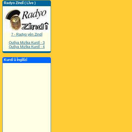
Radyo Zindî ( Lîve )
7 - Radyo yên Zindî
Qutîya Mizîka Kurdî - 3
Qutîya Mizîka Kurdî - 4
Kurdî û Îngîlîzî