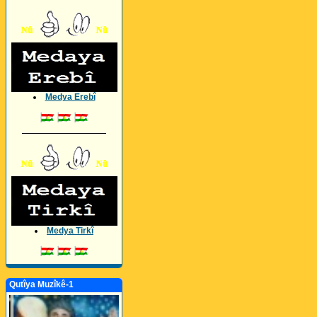
Medya Erebî
_________________
Medya Tirkî
Qutîya Muzîkê-1