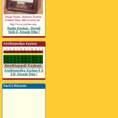
Radio Xoybun - Dengê
Vejîn ê, Amade Dibe !
Ansîklopedîya Xoybun
Ansîklopedîya Xoybun ê A
û B, Amade Dibe !
Partî û Rêxistin