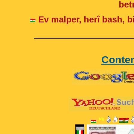
betr
Ev malper, herî bash, bi
____________________
Conte