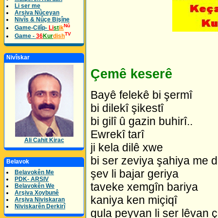
Li ser me
Arsiva Nûceyan
Nivîs & Nûçe Bişîne
Nû
Game-Cilîp-
Li
st
ik
TV
Game -
36
Kur
dish
Nivîskar
Çemê keserê
Bayê felekê bi şermî
bi dilekî şikestî
bi gilî û gazin buhirî..
Ewrekî tarî
Ali Cahit Kirac
ji kela dilê xwe
bi ser zeviya şahiya me d
Belavok
şev li bajar geriya
Belavokên Me
PDK- ARSIV
taveke xemgîn bariya
Belavokên We
Arşiva Xoybunê
kaniya ken miçiqî
Arşiva Niviskaran
Niviskarên Derkirî
gula peyvan li ser lêvan ç