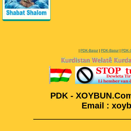
Perwerde ya Zimanê
Kurdî û Îngîlîzî
|
PDK-Başur
|
PDK-Başur
|
PDK-
PDK - XOYBUN.Com 
Email : xo
____________________