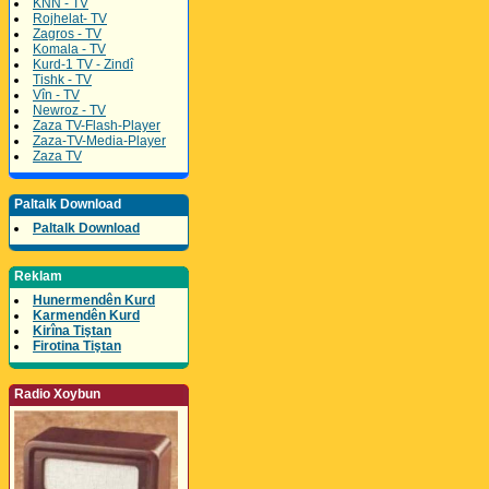
KNN - TV
Rojhelat- TV
Zagros - TV
Komala - TV
Kurd-1 TV - Zindî
Tishk - TV
Vîn - TV
Newroz - TV
Zaza TV-Flash-Player
Zaza-TV-Media-Player
Zaza TV
Paltalk Download
Paltalk Download
Reklam
Hunermendên Kurd
Karmendên Kurd
Kirîna Tiştan
Firotina Tiştan
Radio Xoybun