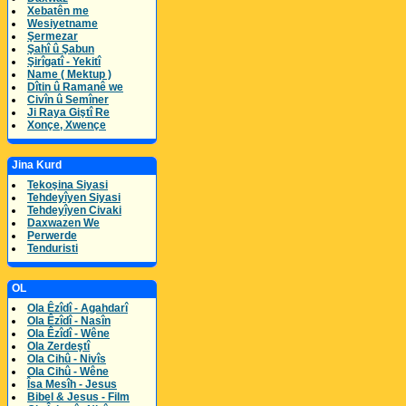
Xebatên me
Wesiyetname
Şermezar
Şahî û Şabun
Şirîgatî - Yekitî
Name ( Mektup )
Dîtin û Ramanê we
Civîn û Semîner
Ji Raya Giştî Re
Xonçe, Xwençe
Jina Kurd
Tekoşina Siyasi
Tehdeyîyen Siyasi
Tehdeyîyen Civaki
Daxwazen We
Perwerde
Tenduristi
OL
Ola Êzîdî - Agahdarî
Ola Êzîdî - Nasîn
Ola Êzîdî - Wêne
Ola Zerdeştî
Ola Cihû - Nivîs
Ola Cihû - Wêne
Îsa Mesîh - Jesus
Bibel & Jesus - Film