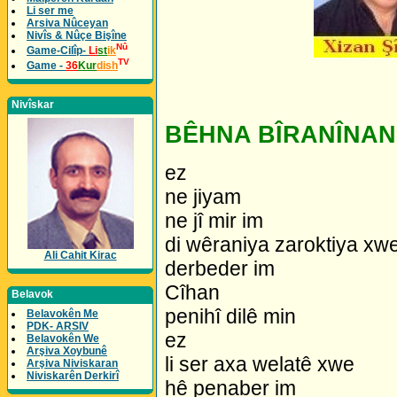
Li ser me
Arsiva Nûceyan
Nivîs & Nûçe Bişîne
Nû
Game-Cilîp-
Li
st
ik
TV
Game -
36
Kur
dish
Nivîskar
BÊHNA BÎRANÎNAN
ez
ne jiyam
ne jî mir im
di wêraniya zaroktiya xw
Ali Cahit Kirac
derbeder im
Cîhan
Belavok
penihî dilê min
Belavokên Me
PDK- ARSIV
ez
Belavokên We
Arşiva Xoybunê
li ser axa welatê xwe
Arşiva Niviskaran
Niviskarên Derkirî
hê penaber im