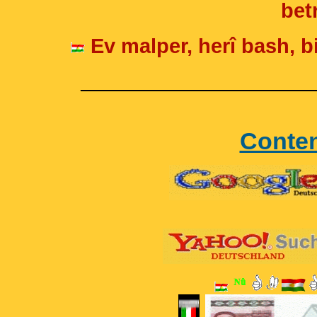
betr
Ev malper, herî bash, bi
____________________
Conte