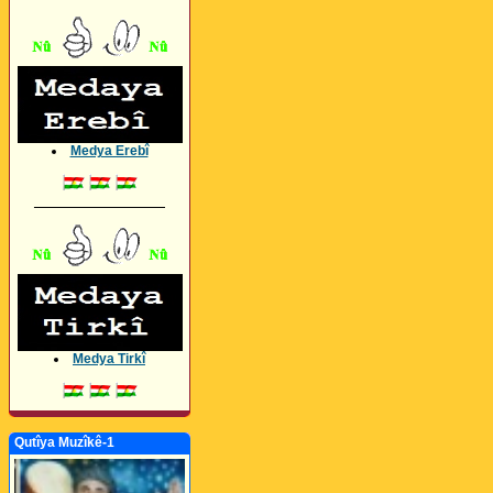
Medya Erebî
_________________
Medya Tirkî
Qutîya Muzîkê-1