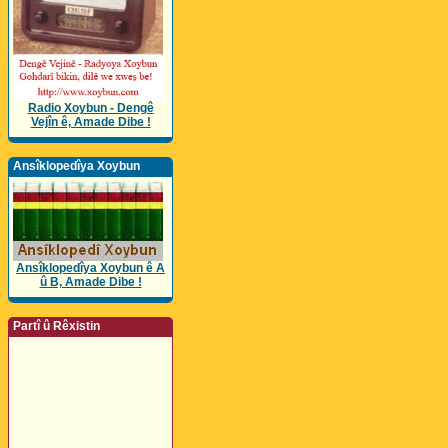
Radio Xoybun - Dengê
Vejîn ê, Amade Dibe !
Ansîklopedîya Xoybun
Ansîklopedîya Xoybun ê A
û B, Amade Dibe !
Partî û Rêxistin