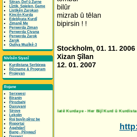
Sitran, Def û Zurne
bilûr
Lîztik, Spielen, Game
Listikên Zarokan
mizrab û têlan
Kincên Kurda
Edebîyata Kurdî
bipirsin ! !
Zimanê Me
Perwerda Ziman
Perwerda Civana
Perwerda Zarok
Zarok
Qutîya Muzîkê-3
Stockholm, 01. 11. 2006
Xizan Şîlan
Nivîsên Siyasî
12. 01. 2007
Kurdistana Serbixwa
Rêzname & Program
Projeyan
Rojane
Serxwesi
Biranin
Pirozbahi
Daxuyani
Sirove
Lekolin
Roj buyîn pîroz be
Roportaj
htt
Agahdarî
Bang - Pêşwazî
Daxwaz