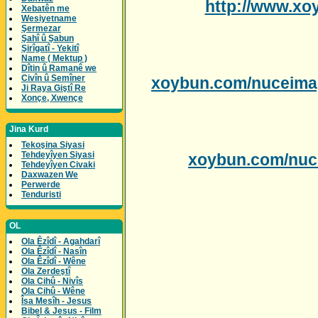
http://www.xo
Xebatên me
Wesiyetname
Şermezar
Şahî û Şabun
Şirîgatî - Yekitî
Name ( Mektup )
Dîtin û Ramanê we
Civîn û Semîner
xoybun.com/nuceima
Ji Raya Giştî Re
Xonçe, Xwençe
Jina Kurd
Tekoşina Siyasi
Tehdeyîyen Siyasi
xoybun.com/nuc
Tehdeyîyen Civaki
Daxwazen We
Perwerde
Tenduristi
OL
Ola Êzîdî - Agahdarî
Ola Êzîdî - Nasîn
Ola Êzîdî - Wêne
Ola Zerdeştî
Ola Cihû - Nivîs
Ola Cihû - Wêne
Îsa Mesîh - Jesus
Bibel & Jesus - Film