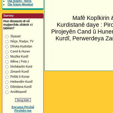
Ola Îslamî - Nivîs
Ola Îslam-Mewlud
Survey
Mafê Kopîkirin
Hun dixwazin di vê
Kurdistanê daye : Pir
malperêde zêdetir ci
bibînin?
Pirojeyên Cand û Huner
Sîyaset
Kurdî, Perwerdeya Za
Nûçe, Radyo, TV
Dîroka Kudistan
Cand & Huner
Muzîka Kurdî
Wêne ( Foto )
Nivîskarên Kurd
Zimanê Kurdî
Pirtûk û Kovar
Helbestên Kurdî
Dibistana Kurdî
Ansîklopedî
Encama Pirsînê
Pirsînên me