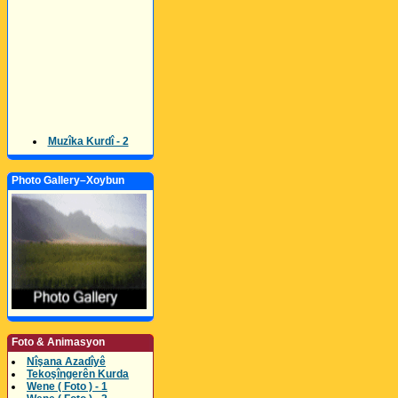
Muzîka Kurdî - 2
Photo Gallery–Xoybun
Foto & Animasyon
Nîşana Azadîyê
Tekoşîngerên Kurda
Wene ( Foto ) - 1