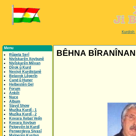
Kurdish
Menu
BÊHNA BÎRANÎNAN
Rûpela Serî
Nivîskarên Xoybunê
Nivîskarên Mêvan
Dîrok û Kurd
Nexişê Kurdistanê
Belavok Lêgerîn
Cand û Huner
Helbestên Gel
Forum
Ankêt
Nuce
Album
Slayd Show
Muzîka Kurdî - 1
Muzîka Kurdî - 2
Kovara Xebat Vejîn
Kovara Xoybun
Pelgeyên bi Kurdî
Perwerdeya Siyasî
Malperên Kurdan