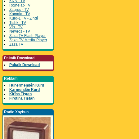
KNN - TV
Rojhelat- TV
Zagros - TV
Komala - TV
Kurd-1 TV - Zindî
Tishk - TV
Vîn - TV
Newroz - TV
Zaza TV-Flash-Player
Zaza-TV-Media-Player
Zaza TV
Paltalk Download
Paltalk Download
Reklam
Hunermendên Kurd
Karmendên Kurd
Kirîna Tiştan
Firotina Tiştan
Radio Xoybun