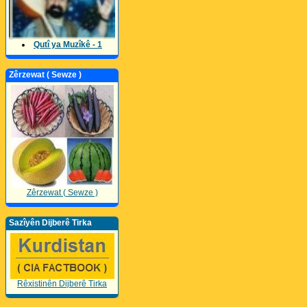
Qutî ya Muzîkê - 1
Zêrzewat ( Sewze )
Zêrzewat ( Sewze )
Sazîyên Dijberê Tirka
Rêxistinên Dijberê Tirka