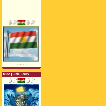
Musa | Cihû | Jewry