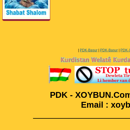
Perwerde ya Zimanê
Kurdî û Îngîlîzî
|
PDK-Başur
|
PDK-Başur
|
PDK-
PDK - XOYBUN.Com 
Email : xo
____________________