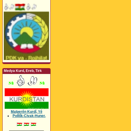
Medya Kurd, Ereb, Tirk
Malperên Kurdî, Yê
Polîtîk-Civak-Huner.
_________________