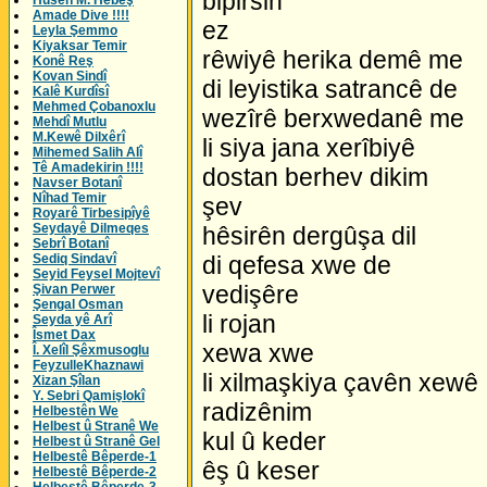
bipirsin
Husên M. Hebeş
Amade Dive !!!!
ez
Leyla Şemmo
Kiyaksar Temir
rêwiyê herika demê me
Konê Reş
Kovan Sindî
di leyistika satrancê de
Kalê Kurdîsî
Mehmed Çobanoxlu
wezîrê berxwedanê me
Mehdî Mutlu
M.Kewê Dilxêrî
li siya jana xerîbiyê
Mihemed Salih Alî
Tê Amadekirin !!!!
dostan berhev dikim
Navser Botanî
Nîhad Temir
şev
Royarê Tirbesipîyê
Seydayê Dilmeqes
hêsirên dergûşa dil
Sebrî Botanî
Sediq Sindavî
di qefesa xwe de
Seyid Feysel Mojtevî
vedişêre
Şivan Perwer
Şengal Osman
li rojan
Seyda yê Arî
Îsmet Dax
xewa xwe
Î. Xelîl Şêxmusoglu
FeyzulleKhaznawi
li xilmaşkiya çavên xewê
Xizan Şîlan
Y. Sebri Qamişlokî
radizênim
Helbestên We
Helbest û Stranê We
kul û keder
Helbest û Stranê Gel
Helbestê Bêperde-1
êş û keser
Helbestê Bêperde-2