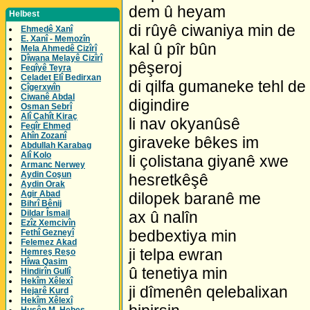
dem û heyam
Helbest
di rûyê ciwaniya min de
Ehmedê Xanî
E. Xanî - Memozîn
kal û pîr bûn
Mela Ahmedê Cizîrî
Dîwana Melayê Cizîrî
pêşeroj
Feqîyê Teyra
Celadet Elî Bedirxan
di qilfa gumaneke tehl de
Cîgerxwîn
Ciwanê Abdal
digindire
Osman Sebrî
Alî Cahît Kiraç
li nav okyanûsê
Feqîr Ehmed
Ahîn Zozanî
giraveke bêkes im
Abdullah Karabag
Alî Kolo
li çolistana giyanê xwe
Armanc Nerwey
Aydin Coşun
hesretkêşê
Aydin Orak
Agir Abad
dilopek baranê me
Bihrî Bênij
Dildar Îsmail
ax û nalîn
Ezîz Xemcivîn
bedbextiya min
Fethî Gezneyî
Felemez Akad
ji telpa ewran
Hemreş Reşo
Hîwa Qasim
û tenetiya min
Hindirîn Gullî
Hekîm Xêlexî
ji dîmenên qelebalixan
Hejarê Kurd
Hekîm Xêlexî