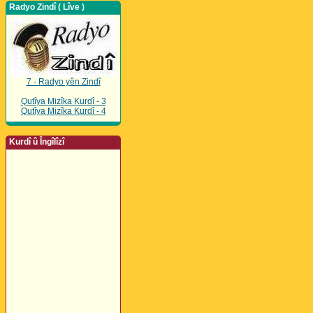
Radyo Zindî ( Lîve )
7 - Radyo yên Zindî
Qutîya Mizîka Kurdî - 3
Qutîya Mizîka Kurdî - 4
Kurdî û Îngîlîzî