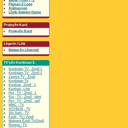
Wene ( Foto ) - 2
Flaman û Logo
Anîmasyon
Lîztik-Spielen-Game
Projeyên Kurd
Projeyên Kurd
Lêgerin / Link
Malperên Lêgerinê
TV'yên Kurdistan ê.
Kurdistan TV - Zindî-1
Kurdistan TV - Zindî-2
Zagros TV - Zindî
Kurdistan TV
Kurdsat - Zindî - 1
Kurdsat - Live
Roj - TV - Zindî - 1
Roj - TV - Zindî - html
Roj - TV - Zindî - swf
MMC - TV
XOYBUN - TV
Şîn Şahî - TV
Êzidî - TV / Zindî
Malpera Êzidî-TV/Zindî
Rojava - TV