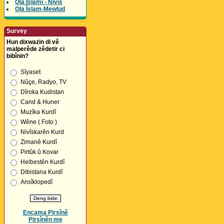
Ola Îslamî - Nivîs
Ola Îslam-Mewlud
Survey
Hun dixwazin di vê
malperêde zêdetir ci
bibînin?
Sîyaset
Nûçe, Radyo, TV
Dîroka Kudistan
Cand & Huner
Muzîka Kurdî
Wêne ( Foto )
Nivîskarên Kurd
Zimanê Kurdî
Pirtûk û Kovar
Helbestên Kurdî
Dibistana Kurdî
Ansîklopedî
Encama Pirsînê
Pirsînên me