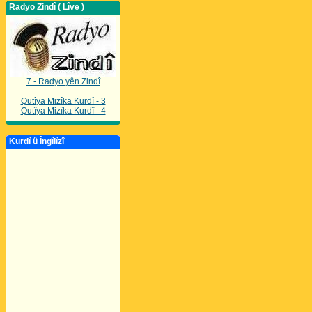
Radyo Zindî ( Lîve )
7 - Radyo yên Zindî
Qutîya Mizîka Kurdî - 3
Qutîya Mizîka Kurdî - 4
Kurdî û Îngîlîzî