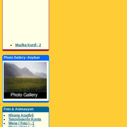
Muzîka Kurdî - 2
Photo Gallery–Xoybun
Foto & Animasyon
Nîşana Azadîyê
Tekoşîngerên Kurda
Wene ( Foto ) - 1