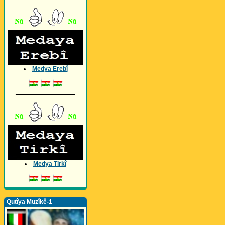
Medya Erebî
_________________
Medya Tirkî
Qutîya Muzîkê-1