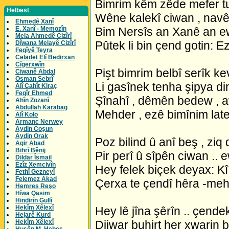
Bimrim kêm zêde mefer tu
Helbest
Wêne kalekî ciwan , nav
Ehmedê Xanî
E. Xanî - Memozîn
Bim Nersîs an Xanê an ew
Mela Ahmedê Cizîrî
Pûtek li bin çend gotin: E
Dîwana Melayê Cizîrî
Feqîyê Teyra
Celadet Elî Bedirxan
Cîgerxwîn
Pişt bimrim belbî serîk kev
Ciwanê Abdal
Osman Sebrî
Li gasînek tenha şipya di
Alî Cahît Kiraç
Feqîr Ehmed
Şînahî , dêmên bedew , a
Ahîn Zozanî
Abdullah Karabag
Mehder , ezê bimînim lat
Alî Kolo
Armanc Nerwey
Aydin Coşun
Aydin Orak
Poz bilind û anî beş , ziq
Agir Abad
Bihrî Bênij
Pir perî û sîpên ciwan .. 
Dildar Îsmail
Ezîz Xemcivîn
Hey felek biçek deyax: K
Fethî Gezneyî
Felemez Akad
Çerxa te çendî hêra -mehd
Hemreş Reşo
Hîwa Qasim
Hindirîn Gullî
Hekîm Xêlexî
Hey lê jîna şêrîn .. çend
Hejarê Kurd
Hekîm Xêlexî
Dijwar buhirt her xwarin 