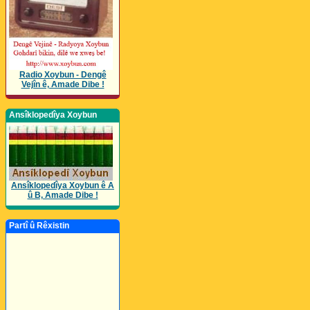
Radio Xoybun - Dengê
Vejîn ê, Amade Dibe !
Ansîklopedîya Xoybun
Ansîklopedîya Xoybun ê A
û B, Amade Dibe !
Partî û Rêxistin