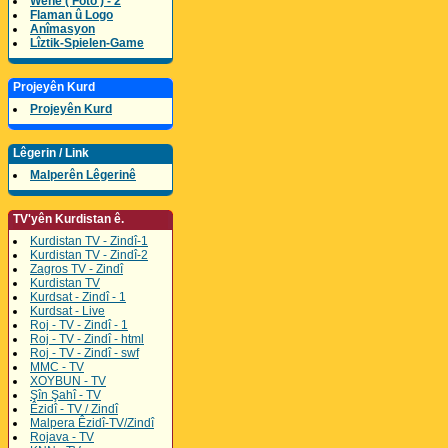
Wene ( Foto ) - 2
Flaman û Logo
Anîmasyon
Lîztik-Spielen-Game
Projeyên Kurd
Projeyên Kurd
Lêgerin / Link
Malperên Lêgerinê
TV'yên Kurdistan ê.
Kurdistan TV - Zindî-1
Kurdistan TV - Zindî-2
Zagros TV - Zindî
Kurdistan TV
Kurdsat - Zindî - 1
Kurdsat - Live
Roj - TV - Zindî - 1
Roj - TV - Zindî - html
Roj - TV - Zindî - swf
MMC - TV
XOYBUN - TV
Şîn Şahî - TV
Êzidî - TV / Zindî
Malpera Êzidî-TV/Zindî
Rojava - TV