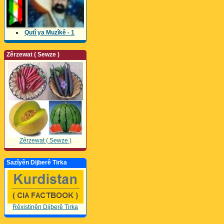
Qutî ya Muzîkê - 1
Zêrzewat ( Sewze )
Zêrzewat ( Sewze )
Sazîyên Dijberê Tirka
Rêxistinên Dijberê Tirka