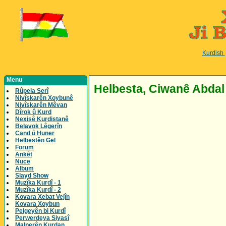
Kurdish
Menu
Helbesta, Ciwanê Abdal
Rûpela Serî
Nivîskarên Xoybunê
Nivîskarên Mêvan
Dîrok û Kurd
Nexişê Kurdistanê
Belavok Lêgerîn
Cand û Huner
Helbestên Gel
Forum
Ankêt
Nuce
Album
Slayd Show
Muzîka Kurdî - 1
Muzîka Kurdî - 2
Kovara Xebat Vejîn
Kovara Xoybun
Pelgeyên bi Kurdî
Perwerdeya Siyasî
Malperên Kurdan