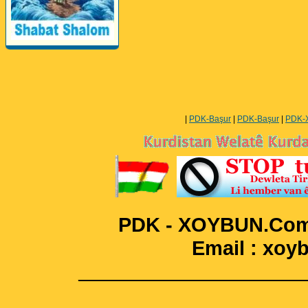
Perwerde ya Zimanê
Kurdî û Îngîlîzî
|
PDK-Başur
|
PDK-Başur
|
PDK-
PDK - XOYBUN.Com 
Email : xo
____________________