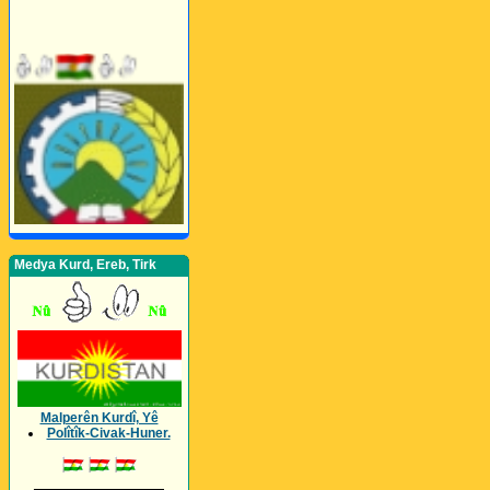
Medya Kurd, Ereb, Tirk
Malperên Kurdî, Yê
Polîtîk-Civak-Huner.
_________________