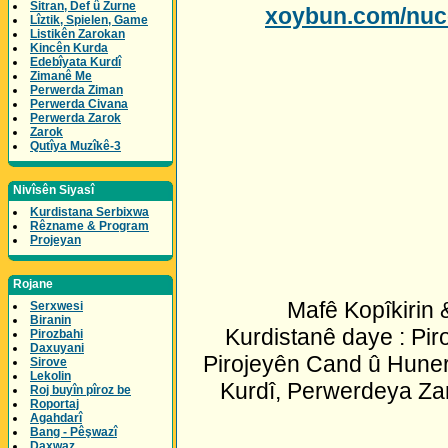
Sitran, Def û Zurne
xoybun.com/nuc
Lîztik, Spielen, Game
Listikên Zarokan
Kincên Kurda
Edebîyata Kurdî
Zimanê Me
Perwerda Ziman
Perwerda Civana
Perwerda Zarok
Zarok
Qutîya Muzîkê-3
Nivîsên Siyasî
Kurdistana Serbixwa
Rêzname & Program
Projeyan
Rojane
Mafê Kopîkirin
Serxwesi
Biranin
Kurdistanê daye : Pir
Pirozbahi
Daxuyani
Pirojeyên Cand û Huner
Sirove
Lekolin
Kurdî, Perwerdeya Za
Roj buyîn pîroz be
Roportaj
Agahdarî
Bang - Pêşwazî
Daxwaz