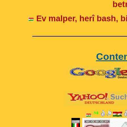
betr
Ev malper, herî bash, bi
____________________
Conte