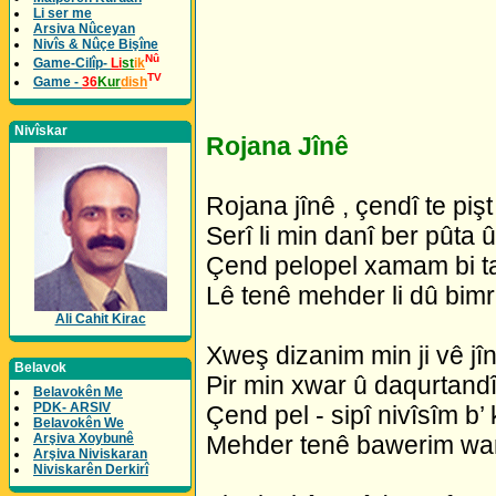
Li ser me
Arsiva Nûceyan
Nivîs & Nûçe Bişîne
Nû
Game-Cilîp-
Li
st
ik
TV
Game -
36
Kur
dish
Nivîskar
Rojana Jînê
Rojana jînê , çendî te pişt
Serî li min danî ber pûta 
Çend pelopel xamam bi tar
Lê tenê mehder li dû bim
Ali Cahit Kirac
Xweş dizanim min ji vê jîn
Belavok
Pir min xwar û daqurtandî 
Belavokên Me
PDK- ARSIV
Çend pel - sipî nivîsîm b’
Belavokên We
Arşiva Xoybunê
Mehder tenê bawerim wan
Arşiva Niviskaran
Niviskarên Derkirî