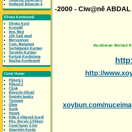
Helbestê Bêperde-3
Helbestê Bêperde-4
-2000 - Ciw@nê ABDAL
Dîroka Kurdistanê
Dîroka Kurd
Kronolijî
Imp. Med
200 Salê dawî
Mervaniyan
Cum. Mahabad
Kurdistan Welatê Kurdaye - Her
Serhildanên Kurdan
Serokên Kurdan
Kerkuk Kurdistane
htt
Nasîna Kurdistanê
http://www.xo
Cand, Huner
Pêkenî 1
Pêkenî 2
Cîrok
Bûyerên Dîrokî
Gotinên bapîra
Tistonek
xoybun.com/nuceima
Dîlok
Durik
Henek
Kilîp û Vîdeoyê Kurdî
Pirs, Bersîv û Pêken
Çand huner û tişt
Xwarinên Kurda