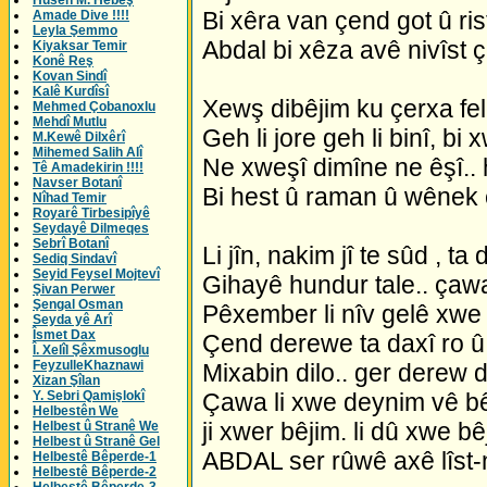
Husên M. Hebeş
Bi xêra van çend got û r
Amade Dive !!!!
Leyla Şemmo
Abdal bi xêza avê nivîst 
Kiyaksar Temir
Konê Reş
Kovan Sindî
Kalê Kurdîsî
Xewş dibêjim ku çerxa fel
Mehmed Çobanoxlu
Mehdî Mutlu
Geh li jore geh li binî, bi x
M.Kewê Dilxêrî
Mihemed Salih Alî
Ne xweşî dimîne ne êşî.. 
Tê Amadekirin !!!!
Navser Botanî
Bi hest û raman û wênek
Nîhad Temir
Royarê Tirbesipîyê
Seydayê Dilmeqes
Sebrî Botanî
Li jîn, nakim jî te sûd , ta
Sediq Sindavî
Seyid Feysel Mojtevî
Gihayê hundur tale.. çaw
Şivan Perwer
Şengal Osman
Pêxember li nîv gelê xw
Seyda yê Arî
Îsmet Dax
Çend derewe ta daxî ro û 
Î. Xelîl Şêxmusoglu
FeyzulleKhaznawi
Mixabin dilo.. ger derew 
Xizan Şîlan
Y. Sebri Qamişlokî
Çawa li xwe deynim vê bê
Helbestên We
ji xwer bêjim. li dû xwe b
Helbest û Stranê We
Helbest û Stranê Gel
ABDAL ser rûwê axê lîst-n
Helbestê Bêperde-1
Helbestê Bêperde-2