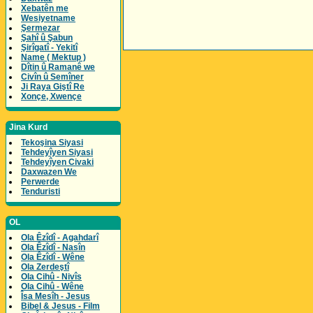
Xebatên me
Wesiyetname
Şermezar
Şahî û Şabun
Şirîgatî - Yekitî
Name ( Mektup )
Dîtin û Ramanê we
Civîn û Semîner
Ji Raya Giştî Re
Xonçe, Xwençe
Jina Kurd
Tekoşina Siyasi
Tehdeyîyen Siyasi
Tehdeyîyen Civaki
Daxwazen We
Perwerde
Tenduristi
OL
Ola Êzîdî - Agahdarî
Ola Êzîdî - Nasîn
Ola Êzîdî - Wêne
Ola Zerdeştî
Ola Cihû - Nivîs
Ola Cihû - Wêne
Îsa Mesîh - Jesus
Bibel & Jesus - Film