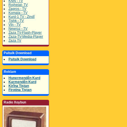
KNN - TV
Rojhelat- TV
Zagros - TV
Komala - TV
Kurd-1 TV - Zindî
Tishk - TV
Vîn - TV
Newroz - TV
Zaza TV-Flash-Player
Zaza-TV-Media-Player
Zaza TV
Paltalk Download
Paltalk Download
Reklam
Hunermendên Kurd
Karmendên Kurd
Kirîna Tiştan
Firotina Tiştan
Radio Xoybun