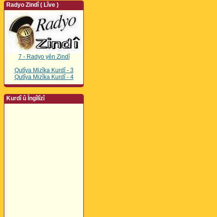
Radyo Zindî ( Lîve )
7 - Radyo yên Zindî
Qutîya Mizîka Kurdî - 3
Qutîya Mizîka Kurdî - 4
Kurdî û Îngîlîzî