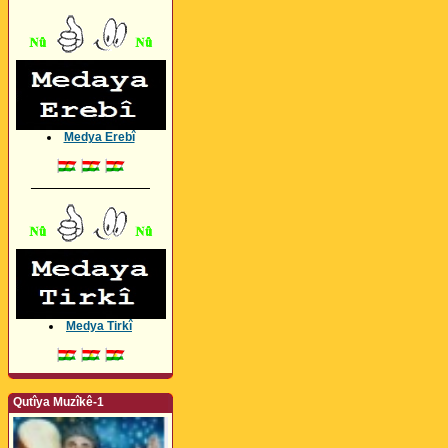
Medya Erebî
_________________
Medya Tirkî
Qutîya Muzîkê-1