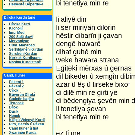
Helbestê Bêperde-3
bi tenetiya min re
Helbestê Bêperde-4
Dîroka Kurdistanê
li aliyê din
Dîroka Kurd
li ser miriyan dilorin
Kronolijî
Imp. Med
hêstir dibarîn ji çavan
200 Salê dawî
Mervaniyan
dengê hawarê
Cum. Mahabad
Serhildanên Kurdan
dihat guhê min
Serokên Kurdan
Kerkuk Kurdistane
weke hawara strana
Nasîna Kurdistanê
Egîtekî mêrxas û gernas
dil bikeder û xemgîn dibi
Cand, Huner
Pêkenî 1
azar û êş û tirseke bixof
Pêkenî 2
Cîrok
di dilê min re girti ye
Bûyerên Dîrokî
Gotinên bapîra
di bêdengiya şevên min 
Tistonek
li tenetiya şevan
Dîlok
Durik
bi tenetiya min re
Henek
Kilîp û Vîdeoyê Kurdî
Pirs, Bersîv û Pêken
Çand huner û tişt
ez tî me
Xwarinên Kurda