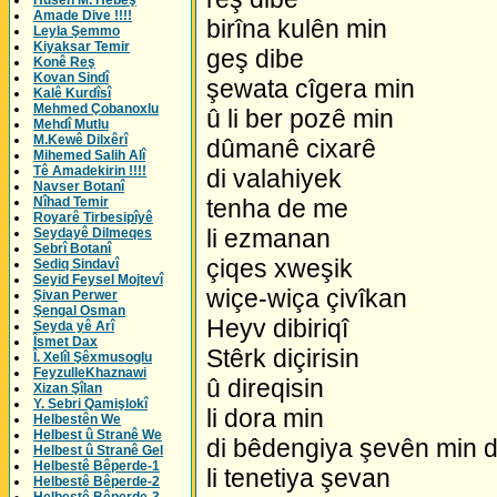
Husên M. Hebeş
Amade Dive !!!!
birîna kulên min
Leyla Şemmo
Kiyaksar Temir
geş dibe
Konê Reş
Kovan Sindî
şewata cîgera min
Kalê Kurdîsî
Mehmed Çobanoxlu
û li ber pozê min
Mehdî Mutlu
M.Kewê Dilxêrî
dûmanê cixarê
Mihemed Salih Alî
Tê Amadekirin !!!!
di valahiyek
Navser Botanî
Nîhad Temir
tenha de me
Royarê Tirbesipîyê
li ezmanan
Seydayê Dilmeqes
Sebrî Botanî
çiqes xweşik
Sediq Sindavî
Seyid Feysel Mojtevî
wiçe-wiça çivîkan
Şivan Perwer
Şengal Osman
Heyv dibiriqî
Seyda yê Arî
Îsmet Dax
Stêrk diçirisin
Î. Xelîl Şêxmusoglu
FeyzulleKhaznawi
û direqisin
Xizan Şîlan
Y. Sebri Qamişlokî
li dora min
Helbestên We
Helbest û Stranê We
di bêdengiya şevên min 
Helbest û Stranê Gel
Helbestê Bêperde-1
li tenetiya şevan
Helbestê Bêperde-2