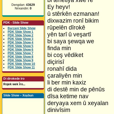
bi tenetiya xwe re
Dengdan:
43629
Ey heyv!
Nirxandin:
0
û stêrkên ezmanan!
dixwazim ronî bikim
PDK - Slide Show
rûpelên dîrokê
Barzani Slide Show
PDK Slide Show 1
yên tarî û veşartî
PDK Slide Show 2
PDK Slide Show 3
bi saya şewqa we
PDK Slide Show 4
PDK Slide Show 5
finda min
PDK Slide Show 6
PDK Slide Show 7
bi coş vêdiket
PDK Slide Show 8
PDK Slide Show 9
diçirisî
PDK Slide Show 10
ronahî dida
PDK Slide Show 11
çaraliyên min
Di dirokede iro
li ber min kaxiz
Rojek wek îro...
di destê min de pênûs
dîsa ketime nav
Slide Show – Xoybun
deryaya xem û xeyalan
dinivîsim