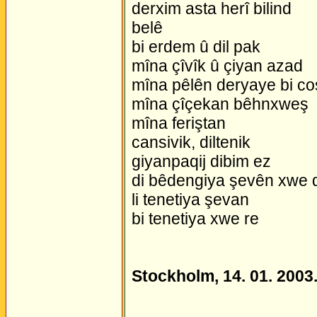
derxim asta herî bilind
belê
bi erdem û dil pak
mîna çîvîk û çiyan azad
mîna pêlên deryaye bi co
mîna çîçekan bêhnxweş
mîna feriştan
cansivik, diltenik
giyanpaqij dibim ez
di bêdengiya şevên xwe 
li tenetiya şevan
bi tenetiya xwe re
Stockholm, 14. 01. 2003