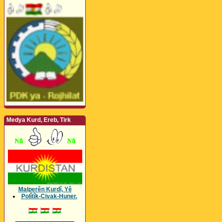
Medya Kurd, Ereb, Tirk
Malperên Kurdî, Yê
Polîtîk-Civak-Huner.
_________________