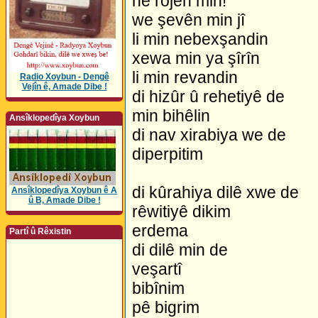
ne rojên min!
we şevên min jî
li min nebexşandin
xewa min ya şîrîn
li min revandin
Radio Xoybun - Dengê
Vejîn ê, Amade Dibe !
di hizûr û rehetiyê de
min bihêlin
Ansîklopedîya Xoybun
di nav xirabiya we de
diperpitim
di kûrahiya dilê xwe de
Ansîklopedîya Xoybun ê A
û B, Amade Dibe !
rêwitiyê dikim
erdema
Partî û Rêxistin
di dilê min de
veşartî
bibînim
pê bigrim