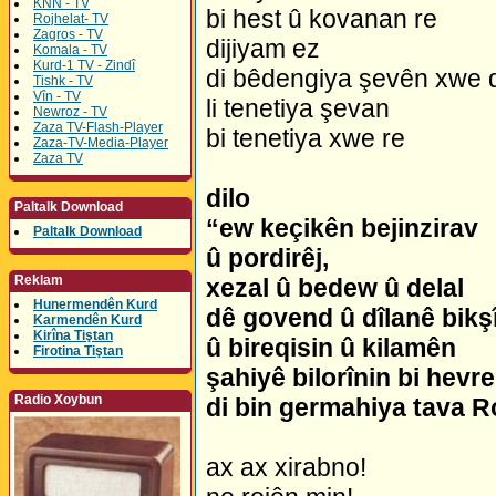
KNN - TV
bi hest û kovanan re
Rojhelat- TV
Zagros - TV
dijiyam ez
Komala - TV
Kurd-1 TV - Zindî
di bêdengiya şevên xwe 
Tishk - TV
Vîn - TV
li tenetiya şevan
Newroz - TV
Zaza TV-Flash-Player
bi tenetiya xwe re
Zaza-TV-Media-Player
Zaza TV
dilo
Paltalk Download
“ew keçikên bejinzirav
Paltalk Download
û pordirêj,
Reklam
xezal û bedew û delal
Hunermendên Kurd
dê govend û dîlanê bikş
Karmendên Kurd
Kirîna Tiştan
û bireqisin û kilamên
Firotina Tiştan
şahiyê bilorînin bi hevre
Radio Xoybun
di bin germahiya tava Ro
ax ax xirabno!