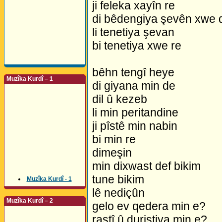
ji feleka xayîn re
di bêdengiya şevên xwe 
li tenetiya şevan
bi tenetiya xwe re
bêhn tengî heye
Muzîka Kurdî – 1
di giyana min de
dil û kezeb
li min peritandine
ji pîstê min nabin
bi min re
dimeşin
min dixwast def bikim
tune bikim
Muzîka Kurdî - 1
lê nediçûn
Muzîka Kurdî – 2
gelo ev qedera min e?
rastî û duristiya min e?