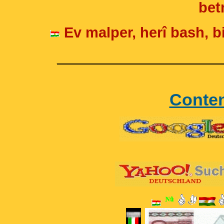
betr
Ev malper, herî bash, bi
____________________
Conte