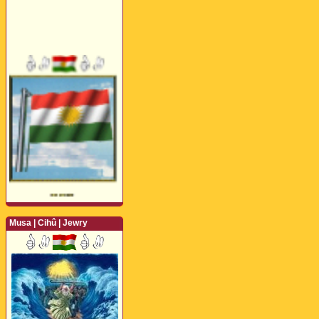
Musa | Cihû | Jewry