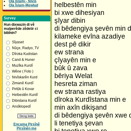
Ola Îslamî - Nivîs
helbestên min
Ola Îslam-Mewlud
bi xwe dihesiyan
Survey
şîyar dibin
Hun dixwazin di vê
di bêdengiya şevên min 
malperêde zêdetir ci
bibînin?
kilameke evîna azadiye
Sîyaset
dest pê dikir
Nûçe, Radyo, TV
ew strana
Dîroka Kudistan
çîyayên min e
Cand & Huner
Muzîka Kurdî
bûk û zava
Wêne ( Foto )
bêriya Welat
Nivîskarên Kurd
hesreta ziman
Zimanê Kurdî
Pirtûk û Kovar
ew strana rastiya
Helbestên Kurdî
dîroka Kurdîstana min e
Dibistana Kurdî
min axîn dikişand
Ansîklopedî
di bêdengiya şevên xwe 
li tenetiya şevan
Encama Pirsînê
Pirsînên me