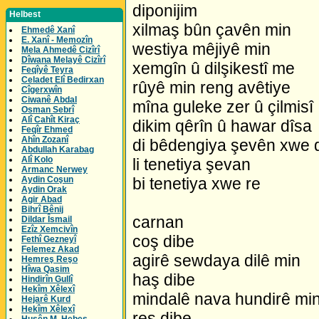
diponijim
Helbest
xilmaş bûn çavên min
Ehmedê Xanî
E. Xanî - Memozîn
westiya mêjiyê min
Mela Ahmedê Cizîrî
Dîwana Melayê Cizîrî
xemgîn û dilşikestî me
Feqîyê Teyra
Celadet Elî Bedirxan
rûyê min reng avêtiye
Cîgerxwîn
Ciwanê Abdal
mîna guleke zer û çilmisî
Osman Sebrî
Alî Cahît Kiraç
dikim qêrîn û hawar dîsa
Feqîr Ehmed
Ahîn Zozanî
di bêdengiya şevên xwe 
Abdullah Karabag
Alî Kolo
li tenetiya şevan
Armanc Nerwey
Aydin Coşun
bi tenetiya xwe re
Aydin Orak
Agir Abad
Bihrî Bênij
carnan
Dildar Îsmail
Ezîz Xemcivîn
coş dibe
Fethî Gezneyî
Felemez Akad
agirê sewdaya dilê min
Hemreş Reşo
Hîwa Qasim
haş dibe
Hindirîn Gullî
Hekîm Xêlexî
mindalê nava hundirê mi
Hejarê Kurd
Hekîm Xêlexî
reş dibe