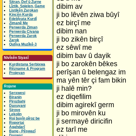
Sitran, Def û Zurne
dibim av
Lîztik, Spielen, Game
Listikên Zarokan
ji bo lêvên ziwa bûyî
Kincên Kurda
Edebîyata Kurdî
ez birçî me
Zimanê Me
Perwerda Ziman
dibim nan
Perwerda Civana
Perwerda Zarok
ji bo zikên birçî
Zarok
Qutîya Muzîkê-3
ez sêwî me
dibim bav û dayik
Nivîsên Siyasî
ji bo zarokên bêkes
Kurdistana Serbixwa
Rêzname & Program
perîşan û belengaz im
Projeyan
ma yên têr çi fam bikin
Rojane
ji halê min?
Serxwesi
ez diqefilim
Biranin
Pirozbahi
dibim agirekî germ
Daxuyani
Sirove
ji bo mirovên ku
Lekolin
Roj buyîn pîroz be
ji sermayê diricifin
Roportaj
Agahdarî
ez tarî me
Bang - Pêşwazî
Daxwaz