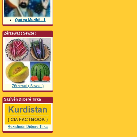
Qutî ya Muzîkê - 1
Zêrzewat ( Sewze )
Zêrzewat ( Sewze )
Sazîyên Dijberê Tirka
Rêxistinên Dijberê Tirka