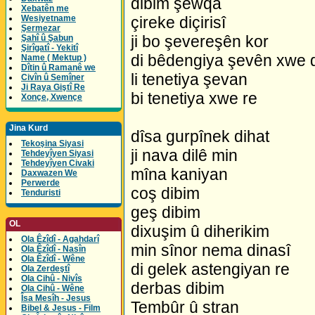
dibim şewqa
Xebatên me
Wesiyetname
çireke diçirisî
Şermezar
ji bo şevereşên kor
Şahî û Şabun
Şirîgatî - Yekitî
di bêdengiya şevên xwe 
Name ( Mektup )
Dîtin û Ramanê we
li tenetiya şevan
Civîn û Semîner
Ji Raya Giştî Re
bi tenetiya xwe re
Xonçe, Xwençe
Jina Kurd
dîsa gurpînek dihat
Tekoşina Siyasi
ji nava dilê min
Tehdeyîyen Siyasi
Tehdeyîyen Civaki
mîna kaniyan
Daxwazen We
Perwerde
coş dibim
Tenduristi
geş dibim
OL
dixuşim û diherikim
Ola Êzîdî - Agahdarî
min sînor nema dinasî
Ola Êzîdî - Nasîn
Ola Êzîdî - Wêne
di gelek astengiyan re
Ola Zerdeştî
Ola Cihû - Nivîs
derbas dibim
Ola Cihû - Wêne
Îsa Mesîh - Jesus
Tembûr û stran
Bibel & Jesus - Film