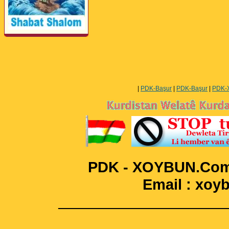
Perwerde ya Zimanê
Kurdî û Îngîlîzî
|
PDK-Başur
|
PDK-Başur
|
PDK-
PDK - XOYBUN.Com 
Email : xo
____________________