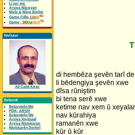
Li ser me
Arsiva Nûceyan
Nivîs & Nûçe Bişîne
Nû
Game-Cilîp-
Li
st
ik
TV
Game -
36
Kur
dish
Nivîskar
T
di hembêza şevên tarî de
li bêdengiya şevên xwe
Ali Cahit Kirac
dîsa rûniştim
bi tena serê xwe
Belavok
ketime nav xem û xeyala
Belavokên Me
PDK- ARSIV
nav kûrahiya
Belavokên We
Arşiva Xoybunê
ramanên xwe
Arşiva Niviskaran
Niviskarên Derkirî
kûr û kûr