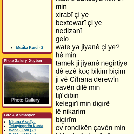
min
xirabî çi ye
bextewarî çi ye
nedizanî
gelo
wate ya jiyanê çi ye?
Muzîka Kurdî - 2
hê min
Photo Gallery–Xoybun
tamek ji jiyanê negirtiye
dê ezê koç bikim biçim
ji vê Cîhana derewîn
çavên dilê min
tijî dibin
kelegirî min digirê
lê nikarim
Foto & Animasyon
bigirîm
Nîşana Azadîyê
Tekoşîngerên Kurda
ev rondikên çavên min
Wene ( Foto ) - 1