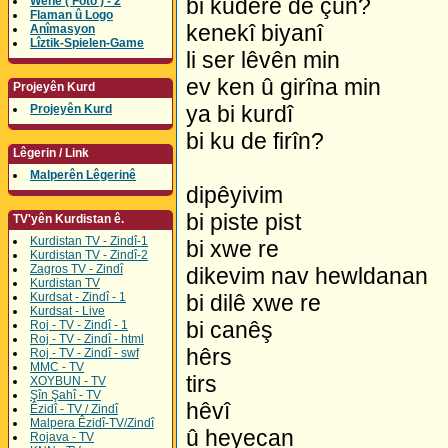
bi kuderê de çûn?
Wene ( Foto ) - 2
Flaman û Logo
kenekî biyanî
Anîmasyon
Lîztik-Spielen-Game
li ser lêvên min
ev ken û girîna min
Projeyên Kurd
ya bi kurdî
Projeyên Kurd
bi ku de firîn?
Lêgerin / Link
Malperên Lêgerinê
dipêyivim
bi piste pist
TV'yên Kurdistan ê.
Kurdistan TV - Zindî-1
bi xwe re
Kurdistan TV - Zindî-2
Zagros TV - Zindî
dikevim nav hewldanan
Kurdistan TV
Kurdsat - Zindî - 1
bi dilê xwe re
Kurdsat - Live
bi canêş
Roj - TV - Zindî - 1
Roj - TV - Zindî - html
hêrs
Roj - TV - Zindî - swf
MMC - TV
tirs
XOYBUN - TV
Şîn Şahî - TV
hêvî
Êzidî - TV / Zindî
Malpera Êzidî-TV/Zindî
û heyecan
Rojava - TV