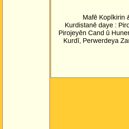
Mafê Kopîkirin
Kurdistanê daye : Pir
Pirojeyên Cand û Huner
Kurdî, Perwerdeya Za