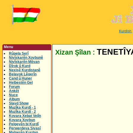
Kurdish
Menu
TENETÎY
Xizan Şîlan :
Rûpela Serî
Nivîskarên Xoybunê
Nivîskarên Mêvan
Dîrok û Kurd
Nexişê Kurdistanê
Belavok Lêgerîn
Cand û Huner
Helbestên Gel
Forum
Ankêt
Nuce
Album
Slayd Show
Muzîka Kurdî - 1
Muzîka Kurdî - 2
Kovara Xebat Vejîn
Kovara Xoybun
Pelgeyên bi Kurdî
Perwerdeya Siyasî
Malperên Kurdan