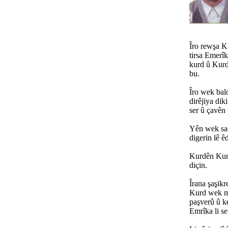
Îro rewşa K
tirsa Emerîk
kurd û Kurdi
bu.
Îro wek bal
dirêjiya dik
ser û çavên
Yên wek sad
digerin lê ê
Kurdên Kurd
diçin.
Îrana şaşik
Kurd wek mê
paşverû û ke
Emrîka li se