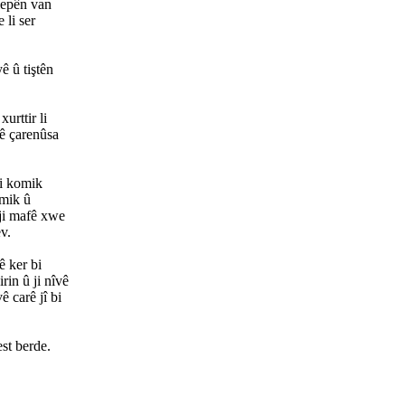
 lepên van
 li ser
ê û tiştên
urttir li
ê çarenûsa
di komik
omik û
 ji mafê xwe
v.
ê ker bi
rin û ji nîvê
ê carê jî bi
st berde.