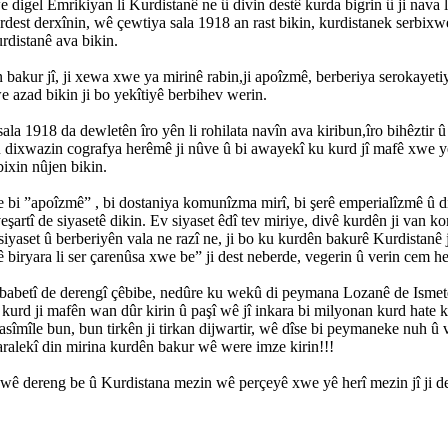
 digel Emrikiyan li Kurdistanê ne û divin destê kurda bigrin û ji nava
dest derxînin, wê çewtiya sala 1918 an rast bikin, kurdistanek serbixwe
rdistanê ava bikin.
bakur jî, ji xewa xwe ya mirinê rabin,ji apoîzmê, berberiya serokayetiy
 azad bikin ji bo yekîtiyê berbihev werin.
ala 1918 da dewletên îro yên li rohilata navîn ava kiribun,îro bihêztir û x
 dixwazin cografya herêmê ji nûve û bi awayekî ku kurd jî mafê xwe y
ixin nûjen bikin.
 bi ”apoîzmê” , bi dostaniya komunîzma mirî, bi şerê emperialîzmê û 
şartî de siyasetê dikin. Ev siyaset êdî tev miriye, divê kurdên ji van k
siyaset û berberiyên vala ne razî ne, ji bo ku kurdên bakurê Kurdistanê
biryara li ser çarenûsa xwe be” ji dest neberde, vegerin û verin cem he
 babetî de derengî çêbibe, nedûre ku wekû di peymana Lozanê de Ismet
kurd ji mafên wan dûr kirin û paşî wê jî inkara bi milyonan kurd hate ki
 asîmîle bun, bun tirkên ji tirkan dijwartir, wê dîse bi peymaneke nuh û v
ralekî din mirina kurdên bakur wê were imze kirin!!!
 wê dereng be û Kurdistana mezin wê perçeyê xwe yê herî mezin jî ji de