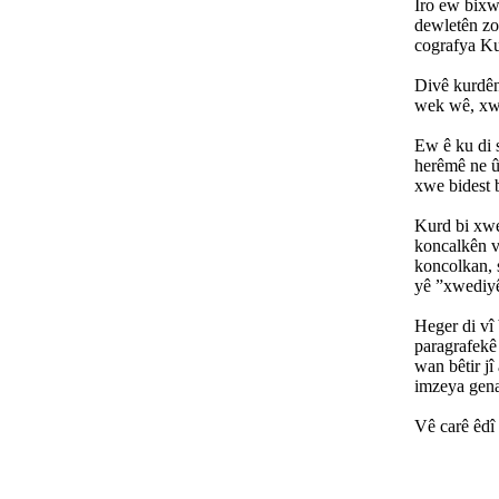
Îro ew bixwe
dewletên zor
cografya Ku
Divê kurdên 
wek wê, xwe
Ew ê ku di s
herêmê ne û
xwe bidest b
Kurd bi xwe
koncalkên ve
koncolkan, 
yê ”xwediyê 
Heger di vî
paragrafekê 
wan bêtir jî
imzeya gena
Vê carê êdî