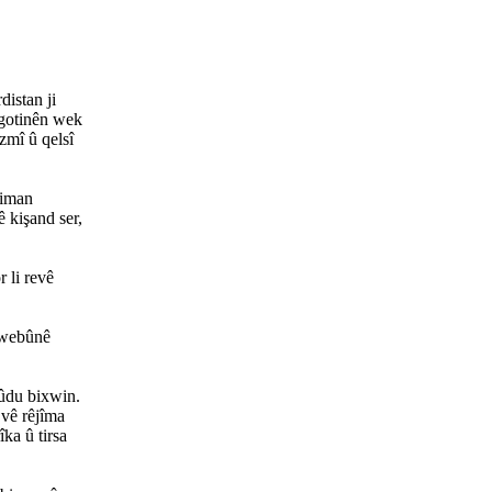
istan ji
 gotinên wek
zmî û qelsî
ziman
ê kişand ser,
 li revê
rxwebûnê
vûdu bixwin.
vê rêjîma
ka û tirsa