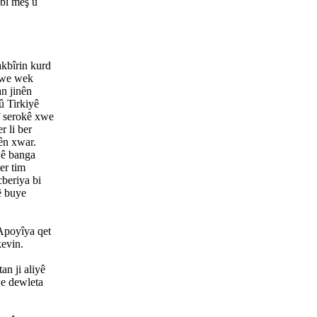
 bi meş û
akbîrin kurd
 xwe wek
an jinên
û Tirkiyê
î serokê xwe
r li ber
yên xwar.
wê banga
er tim
beriya bi
ê buye
 Apoyîya qet
kevin.
an ji aliyê
we dewleta