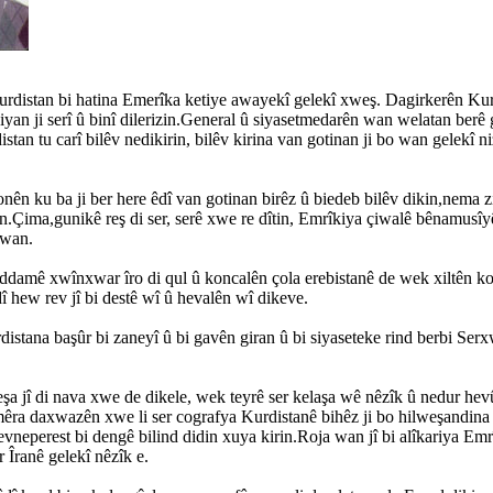
urdistan bi hatina Emerîka ketiye awayekî gelekî xweş. Dagirkerên Kurd
iyan ji serî û binî dilerizin.General û siyasetmedarên wan welatan berê
stan tu carî bilêv nedikirin, bilêv kirina van gotinan ji bo wan gelekî ni
onên ku ba ji ber here êdî van gotinan birêz û biedeb bilêv dikin,nema 
in.Çima,gunikê reş di ser, serê xwe re dîtin, Emrîkiya çiwalê bênamusîy
 wan.
damê xwînxwar îro di qul û koncalên çola erebistanê de wek xiltên kor
dî hew rev jî bi destê wî û hevalên wî dikeve.
istana başûr bi zaneyî û bi gavên giran û bi siyaseteke rind berbi Se
reşa jî di nava xwe de dikele, wek teyrê ser kelaşa wê nêzîk û nedur he
ra daxwazên xwe li ser cografya Kurdistanê bihêz ji bo hilweşandina 
vneperest bi dengê bilind didin xuya kirin.Roja wan jî bi alîkariya Emrî
r Îranê gelekî nêzîk e.