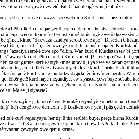
î êdî kurd bi yek dengî daxwaza mafên xwe li dewleta mala Essed dikin,
xwe dixin nava çawê dewletê. Êdi Cîhan dengê wan jî dibhîze.
r ji sed salî û virve daxwaza serxwebûn û Kurdistanek mezin dikin.
rkesî bêtir dikirin qaraqar, şer û teqereq derdixistin, siyasetmedar û ron
und û bajar wêran dikirin îro her tişt kirinê binê lingê xwe û daxwazên
yê bê qîmet, kirine ”daxwaza azadiya serokê xwe apo”. Bi sedan û hezar
ê şehîdan, bi çarik û çekên xwe yê kurdî li kolanên bajarên Kurdistanê 
anga ”azadiya serokê xwe apo ”dikin. Wan kurd û Kurdistan tev bi gor
bi vî awayê ku qet bêhna kurd û Kurdistaniyê jê nayê apoyîya rê û çepe
dên bakur girtine, serê kaniyê kirine girav û ji ya xwe ya xerab qet na
istên tirk, ereb û faris re dixwazin şerê dostê kurd Emrîka bikin û bi 
 têkoşîna gelê kurd careke din bidev dagirkerên îroyîn ve berdin. Wan h
u qet bikêr gelê kurd nayê meşandiye, ew siyaseta çewt buye sebaba koc
rd u wêran kirina bi hezaran wargehên kurdan li Kurdistanê û îro biten
celan. Ma ev jî siyasete?
 ku ne Apoyîne jî, bi navê çend komikên siyasî yê ku heta niha ji tirsa
in jî, hêjî dengê xwe dernaxin û ji kozikên xwe yên ji pûş çêkirî derna
 sed salê çuyî vegeriyaye, her tişt û tirs serûbin buye, perçe kirina Kurdist
e di sala 1918 an de îro çewtî tê qebul kirin û ew hêzên ku bi destê x
êrivandin çewtiyên xwe qebul kirine.