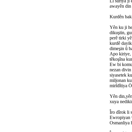
Li sûriya j
awayên din 
Kurdên bakû
Yên ku ji he
dikuştin, g
perê tirki 
kurdê dayik
dimeşin û b
Apo kiriye, 
têkoşîna kur
Ew bi komun
nezan divin
siyasetek k
miljonan ku
mirîdîtiya Ö
Yên din,yên
xuya nedikir
Îro dîrok li
Ewropiyan v
Osmanliya h