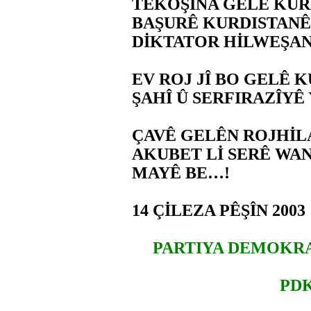
TEKOŞÎNA GELÊ KURD
BAŞURÊ KURDISTANÊ 
DİKTATOR HİLWEŞAND
EV ROJ JÎ BO GELÊ 
ŞAHÎ Û SERFIRAZÎYÊ 
ÇAVÊ GELÊN ROJHİLA
AKUBET Lİ SERÊ WA
MAYÊ BE…!
14 ÇİLEZA PÊŞÎN 2003
PARTIYA DEMOKRA
PDK