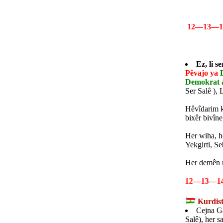
12—13—14—
Ez, li 
Pêvajo ya
Demokrat 
Ser Salê ),
Hêvîdarim k
bixêr bivîne
Her wiha, hê
Yekgirti, S
Her demên m
12—13—14—15
Kurdist
Cejna G
Salê), her 