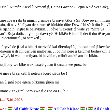
zidî, Kurdên Alevî û Armenî jî, Cejna Gaxand (Cejna Kalê Ser Salê), 
cure coş û şahî bi niman û şanoyê bi navê 'Glor a Sîr' Xewreyan ji firûn
stin, di nav Sênî yan de xewre tê hûrkirin dûre Dew ê bi sîr û rûn ê niv
 tê rijandin. Piştre tê belavkirin. Ji pêve 'Gaxend' tê wate ya "Sifre ya
". Roja dotir, ango roja dawî yê, Hebikên Hinarê li der û dor tê reşand
e biderahmetî ( bi bereketî ).
 û şevê de ji sal a bihurî merivekî kal rîberdayî û ji bo sal a nû jî keçek
digerin û di çin derîyên malbatan. Ji bo hin pere û kelûmel berhevkin. R
awî yê, bi wan hemûyan, bi hevdû re, mîhrîcanekê amade bikin.
nu ji boy we bibe wek baxçê gulan û sarsala we pîroz be.!
 meyê bi serketî, li netewa Kurd pîroz be !
lan û şahî bibe egera bîrkirina şînên me !
stanek Yekgirtî, Serbixwa û Azad da Bijîn !
—15.01.2026
we :
Alî Cahît Kiraç
|
Alî Cahît Kiraç
|
Alî Cahît