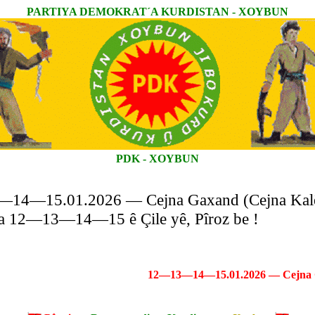
PARTIYA DEMOKRAT´A KURDISTAN - XOYBUN
PDK - XOYBUN
14—15.01.2026 — Cejna Gaxand (Cejna Kalê
Ya 12—13—14—15 ê Çile yê, Pîroz be !
12—13—14—15.01.2026 — Cejna Gaxa