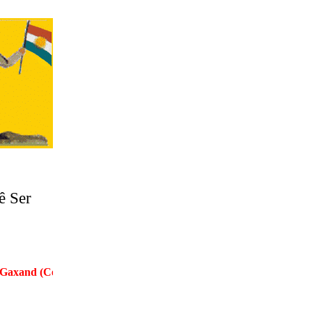
 Ser
nd (Cejna Kalê Ser Salê), Ya 12—13—14—15 ê Çile yê, Pîroz b