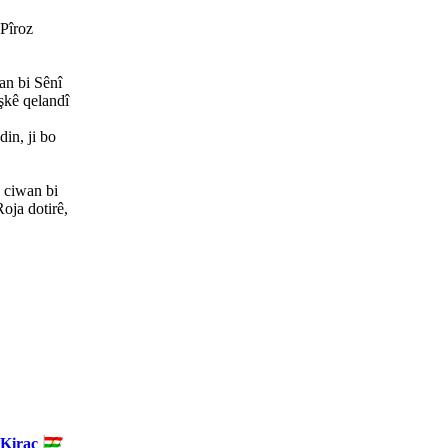
Pîroz
an bi Sênî
îşkê qelandî
in, ji bo
e ciwan bi
oja dotirê,
 Kiraç