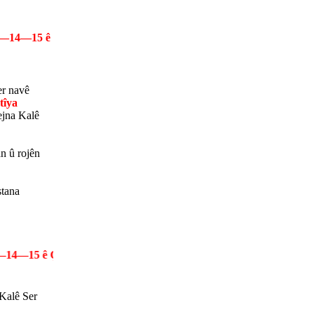
3—14—15 ê
er navê
tîya
ejna Kalê
n û rojên
stana
15 ê Çile yê, Pîroz be !
Kalê Ser