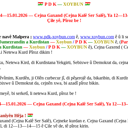
P D K
—
XOYBUN
15.01.2026 — Cejna Gaxand (Cejna Kalê Ser Salê), Ya 12—1
Çile yê, Pîroz be !
ser navê Malpera ;
www.pdk-xoybun.com
ê,
www.xoybun.com
ê û li s
Damezrandin a Kurdistan
—
Xoybun
/
P D K
—
XOYBUN
ê, (
Par
a Kurdistan
—
Xoybun
/
P D K
—
XOYBUN
ê), Cejna Gaxend ( C
 Li Netewa Kurd Pîroz dikim !
u, Netewa Kird, di Kurdistana Yekgirti, Sebixwe û Demokrat da, cejna
.
vîmim, Kurdên, ji Olên curbecur jî, di pêşerojê da, bikaribin, di Kurdi
ebixwe û Demokrat da, cejnên xwa, bi azadî pîroz bikin.
eyê, bi serketî, li netewa Kurd, pîroz be !
.01.2026 — Cejna Gaxand (Cejna Kalê Ser Salê), Ya 12—13—14—
anîyên Hêja !
axand (Cejna Kalê Ser Salê), Cejneke kurdan e. Cejna Gaxand (Cejna 
sal, di 12—13—14—15 ê Çile yê de, tê pîroz kirin.