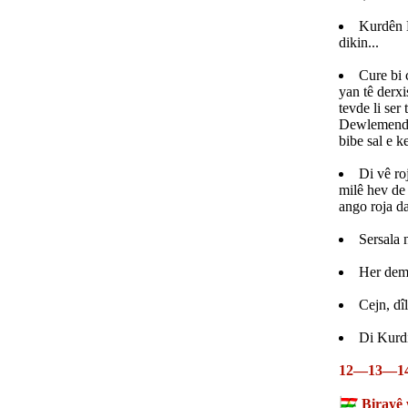
Kurdên Ê
dikin...
Cure bi 
yan tê derxi
tevde li ser
Dewlemendan
bibe sal e k
Di vê roj
milê hev de 
ango roja d
Sersala 
Her demê
Cejn, dî
Di Kurdi
12—13—14
Birayê 