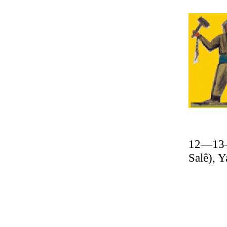
12—13—
Salê), 