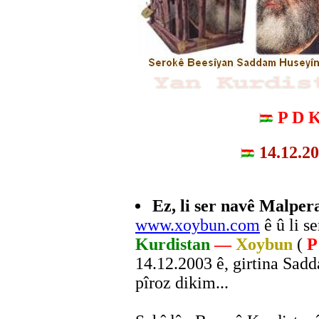
P D 
14.12.2
Ez, li ser navê Malper
www.xoybun.com
ê û li s
Kurdistan
—
Xoybun
(
P
14.12.2003 ê, girtina Sad
pîroz dikim...