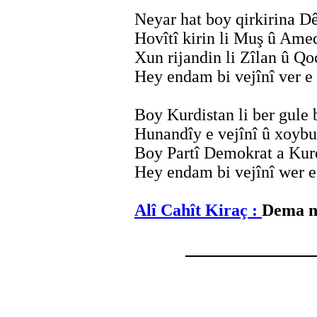
Neyar hat boy qirkirina D
Hovîtî kirin li Muş û Ame
Xun rijandin li Zîlan û Qo
Hey endam bi vejînî ver e
Boy Kurdistan li ber gule 
Hunandîy e vejînî û xoybu
Boy Partî Demokrat a Kurd
Hey endam bi vejînî wer 
Alî Cahît Kiraç :
Dema ni
_______________