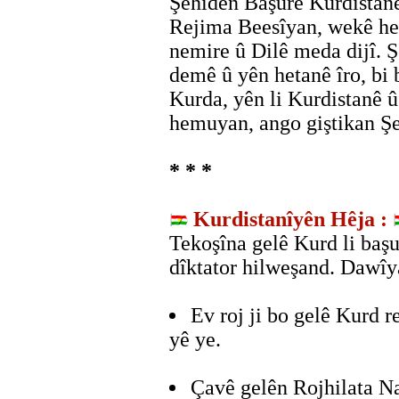
Şehîdên Başurê Kurdistanê
Rejima Beesîyan, wekê he
nemire û Dilê meda dijî. 
demê û yên hetanê îro, bi 
Kurda, yên li Kurdistanê û
hemuyan, ango giştikan Şe
* * *
Kurdistanîyên Hêja :
Tekoşîna gelê Kurd li başu
dîktator hilweşand. Dawîy
Ev roj ji bo gelê Kurd re
yê ye.
Çavê gelên Rojhilata Na