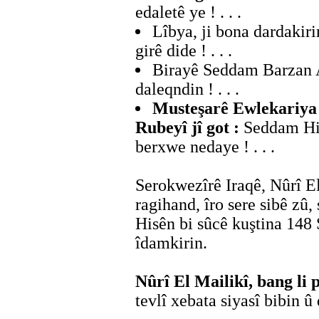
edaletê ye ! . . .
Lîbya, ji bona dardakir
girê dide ! . . .
Birayê Seddam Barzan A
daleqndin ! . . .
Musteşarê Ewlekariya
Rubeyî jî got :
Seddam His
berxwe nedaye ! . . .
Serokwezîrê Iraqê, Nûrî E
ragihand, îro sere sibê zû
Hisên bi sûcê kuştina 148 
îdamkirin.
Nûrî El Mailikî, bang li 
tevlî xebata siyasî bibin û