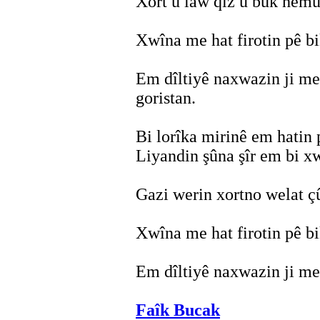
Xort û law qîz û bûk hemû
Xwîna me hat firotin pê bi
Em dîltiyê naxwazin ji me
goristan.
Bi lorîka mirinê em hatin 
Liyandin şûna şîr em bi x
Gazi werin xortno welat ç
Xwîna me hat firotin pê bi
Em dîltiyê naxwazin ji me 
Faîk Bucak