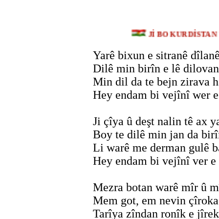
Jİ BO KURDİST
Yarê bixun e sitranê dîlanê
Dilê min birîn e lê dilovan
Min dil da te bejn zirava h
Hey endam bi vejînî wer 
Ji çîya û deşt nalin tê ax y
Boy te dilê min jan da bir
Li warê me derman gulê b
Hey endam bi vejînî ver e
Mezra botan warê mîr û m
Mem got, em nevin çîroka
Tarîya zîndan ronîk e jîrek