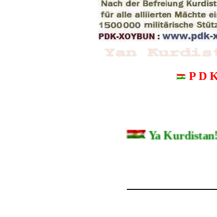
P D 
Ya Kurdist
_______________