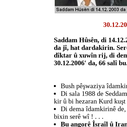
30.12.2
Saddam Hûsên, di 14.12.2
da jî, hat dardakirin. S
dîktar û xuwîn rij, di de
30.12.2006' da, 66 salî bu
Bush pêşwaziya îdamkir
Di sala 1988 de Sedda
kir û bi hezaran Kurd kuşt !
Di dema îdamkirinê de,
bixin serê wî ! . . .
Bu angorê Îsraîl û Iran