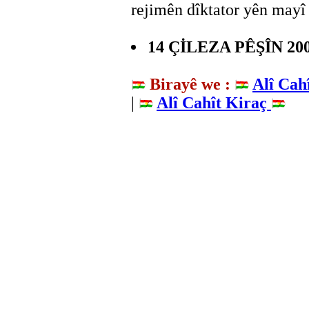
rejimên dîktator yên may
14 ÇİLEZA PÊŞÎN 200
Birayê we :
Alî Cah
|
Alî Cahît Kiraç