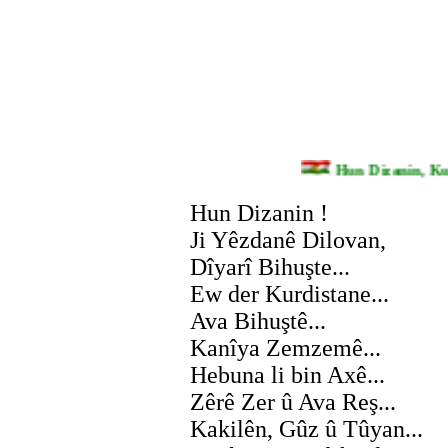
Hun Dizanin, 
Hun Dizanin !
Ji Yêzdanê Dilovan,
Dîyarî Bihuşte...
Ew der Kurdistane...
Ava Bihuştê...
Kanîya Zemzemê...
Hebuna li bin Axê...
Zêrê Zer û Ava Reş...
Kakilên, Gûz û Tûyan...