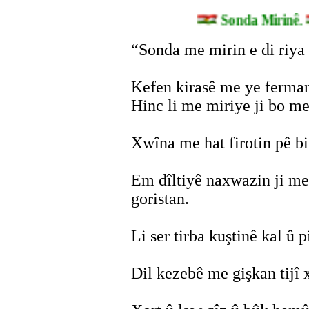
Sonda Mirinê.
“Sonda me mirin e di riya 
Kefen kirasê me ye ferman 
Hinc li me miriye ji bo m
Xwîna me hat firotin pê bi
Em dîltiyê naxwazin ji me
goristan.
Li ser tirba kuştinê kal û p
Dil kezebê me gişkan tijî x