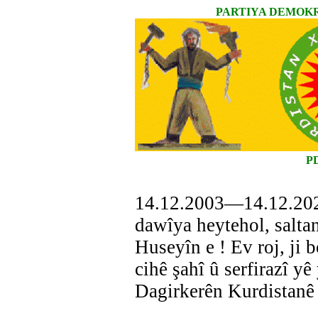
PARTIYA DEMOKR
P
14.12.2003—14.12.2022
dawîya heytehol, salta
Huseyîn e ! Ev roj, ji 
cihê şahî û serfirazî yê
Dagirkerên Kurdistanê 