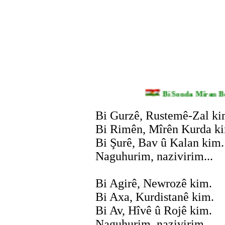
Bi Sonda Mîran 
Bi Gurzê, Rustemê-Zal ki
Bi Rimên, Mîrên Kurda k
Bi Şurê, Bav û Kalan kim.
Naguhurim, nazivirim...
Bi Agirê, Newrozê kim.
Bi Axa, Kurdistanê kim.
Bi Av, Hîvê û Rojê kim.
Naguhurim, nazivirim...