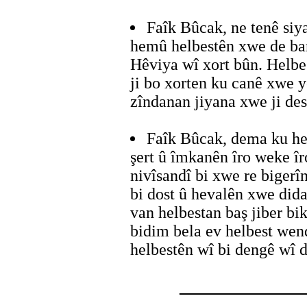
Faîk Bûcak, ne tenê siy
hemû helbestên xwe de ban
Hêviya wî xort bûn. Helb
ji bo xorten ku canê xwe yê
zîndanan jiyana xwe ji des
Faîk Bûcak, dema ku he
şert û îmkanên îro weke îr
nivîsandî bi xwe re biger
bi dost û hevalên xwe dida
van helbestan baş jiber bik
bidim bela ev helbest wen
helbestên wî bi dengê wî d
_______________