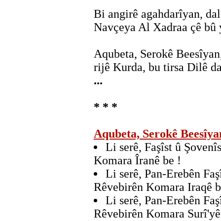
Bi angirê agahdarîyan, da
Navçeya Al Xadraa çê bû 
Aqubeta, Serokê Beesîyan
rijê Kurda, bu tirsa Dilê d
...
* * *
Aqubeta, Serokê Beesîya
Li serê, Faşîst û Şoven
Komara Îranê be !
Li serê, Pan-Erebên Faş
Rêvebirên Komara Iraqê b
Li serê, Pan-Erebên Faş
Rêvebirên Komara Surî'yê