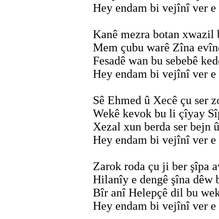
Hey endam bi vejînî ver e
Kanê mezra botan xwazil b
Mem çubu warê Zîna evîn
Fesadê wan bu sebebê ked
Hey endam bi vejînî ver e
Sê Ehmed û Xecê çu ser z
Wekê kevok bu li çîyay Sî
Xezal xun berda ser bejn û
Hey endam bi vejînî ver e
Zarok roda çu ji ber şîpa a
Hilanîy e dengê şîna dêw 
Bîr anî Helepçê dil bu wek
Hey endam bi vejînî ver e