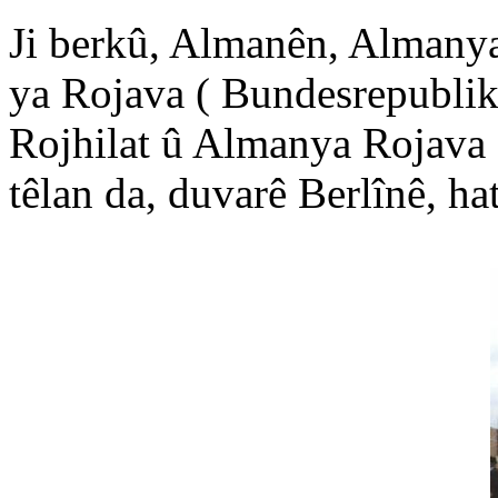
Ji berkû, Almanên, Almany
ya Rojava ( Bundesrepublik
Rojhilat û Almanya Rojava da
têlan da, duvarê Berlînê, h