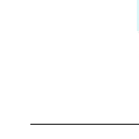
_________________