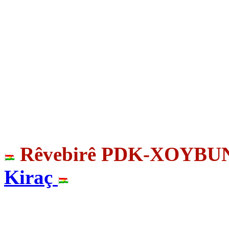
Rêvebirê PDK-XOYBUN
Kiraç