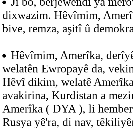
Ji bo, berjewendî ya merov
dixwazim. Hêvîmim, Amerîka
bive, remza, aşitî û demokr
Hêvîmim, Amerîka, derîyê
welatên Ewropayê da, vekin û
Hêvî dikim, welatê Amerîka,
avakirina, Kurdistan a mezin
Amerîka ( DYA ), li hember
Rusya yê'ra, di nav, têkiliy