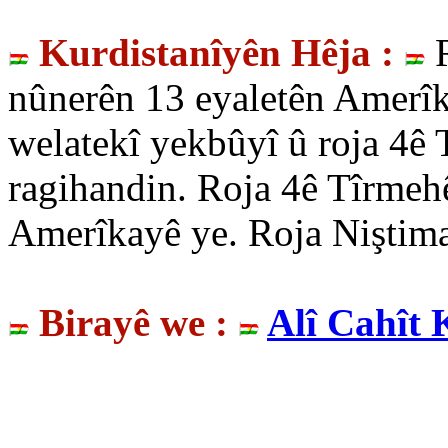
Kurdistanîyên Hêja :
R
nûnerên 13 eyaletên Amerîk
welatekî yekbûyî û roja 4ê
ragihandin. Roja 4ê Tîrmehê
Amerîkayê ye. Roja Niştima
Birayê we :
Alî Cahît 