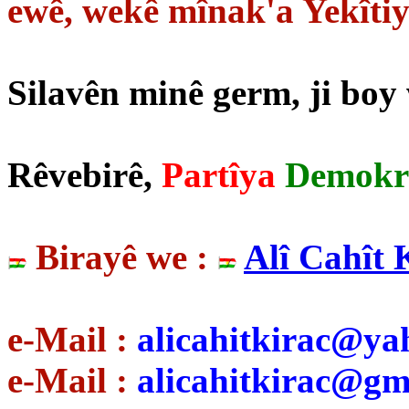
ewê, wekê mînak'a Yekîtiy
Silavên minê germ, ji boy
Rêvebirê,
Partîya
Demokr
Birayê we :
Alî Cahît 
e-Mail :
alicahitkirac@ya
e-Mail :
alicahitkirac@gm