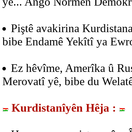
yê... Ango Normên Demokras
Piştê avakirina Kurdistan
bibe Endamê Yekîtî ya Ew
Ez hêvîme, Amerîka û Rusy
Merovatî yê, bibe du Welat
Kurdistanîyên Hêja :