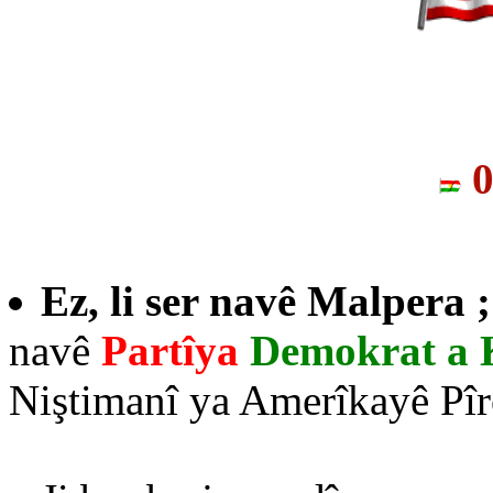
0
Ez, li ser navê Malpera 
navê
Partîya
Demokrat a 
Niştimanî ya Amerîkayê Pîr