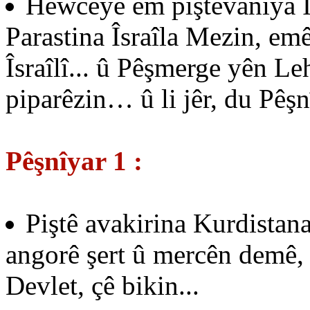
Hewceye em piştevanîya Îs
Parastina Îsraîla Mezin, e
Îsraîlî... û Pêşmerge yên L
piparêzin… û li jêr, du Pêşn
Pêşnîyar 1 :
Piştê avakirina Kurdistana
angorê şert û mercên demê, 
Devlet, çê bikin...