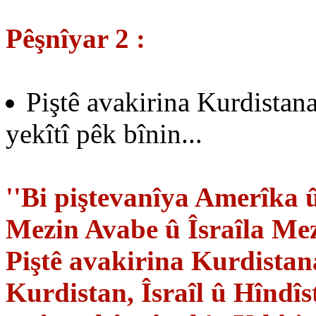
Pêşnîyar 2 :
Piştê avakirina Kurdistan
yekîtî pêk bînin...
''Bi piştevanîya Amerîka
Mezin Avabe û Îsraîla Mezi
Piştê avakirina Kurdistana
Kurdistan, Îsraîl û Hîndîst