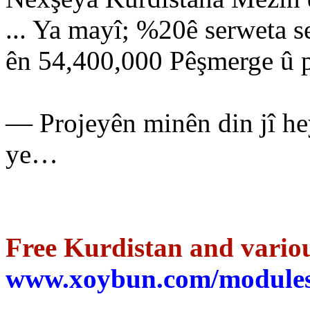
... Ya mayî; %20ê serweta se
ên 54,400,000 Pêşmerge û p
— Projeyên minên din jî he
ye…
Free Kurdistan and variou
www.xoybun.com/modules