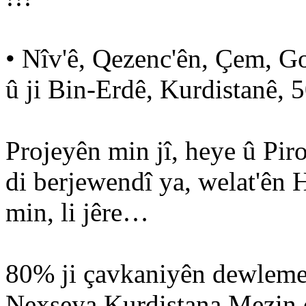
• Nîv'ê, Qezenc'ên, Çem, Go
û ji Bin-Erdê, Kurdistanê, 5
Projeyên min jî, heye û Pir
di berjewendî ya, welat'ên 
min, li jêre…
80% ji çavkaniyên dewleme
Nexşeya Kurdistana Mezin d