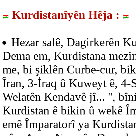
Kurdistanîyên Hêja :
Hezar salê, Dagirkerên Ku
Dema em, Kurdistana mezin,
me, bi şiklên Curbe-cur, biku
Îran, 3-İraq û Kuweyt ê, 4
Welatên Kendavê jî... '', bî
Kurdistan ê bikin û wekê Îm
emê Împaratorî ya Kurdista