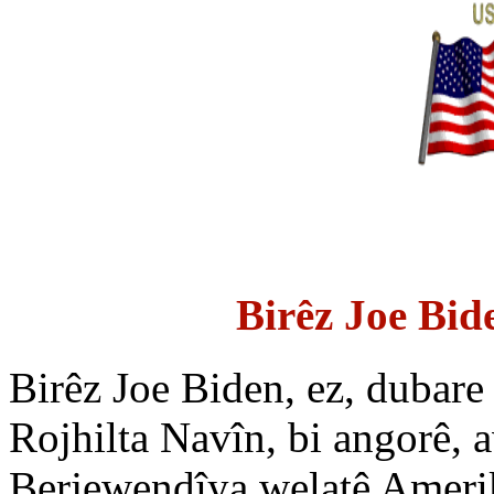
Birêz Joe Bid
Birêz Joe Biden, ez, dubare
Rojhilta Navîn, bi angorê, a
Berjewendîya welatê Amerik