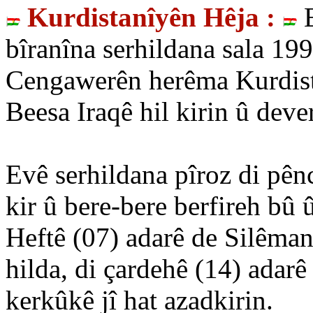
Kurdistanîyên Hêja :
E
bîranîna serhildana sala 199
Cengawerên herêma Kurdistan
Beesa Iraqê hil kirin û deve
Evê serhildana pîroz di pên
kir û bere-bere berfireh bû
Heftê (07) adarê de Silêmanî
hilda, di çardehê (14) adarê
kerkûkê jî hat azadkirin.