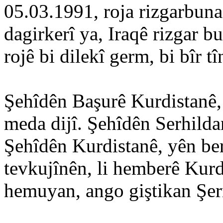
05.03.1991, roja rizgarbuna 
dagirkerî ya, Iraqê rizgar b
rojê bi dilekî germ, bi bîr tî
Şehîdên Başurê Kurdistanê,
meda dijî. Şehîdên Serhilda
Şehîdên Kurdistanê, yên berî
tevkujînên, li hemberê Kurd
hemuyan, ango giştikan Şer