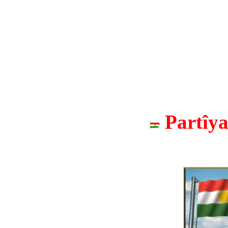
Partîy