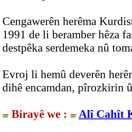
Cengawerên herêma Kurdista
1991 de li beramber hêza fa
destpêka serdemeka nû tomar
Evroj li hemû deverên herêm
dihê encamdan, pîrozkirin û
Birayê we :
Alî Cahît 