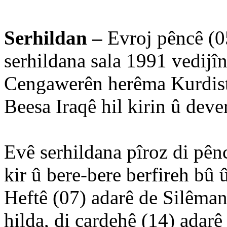
Serhildan –
Evroj pêncê (0
serhildana sala 1991 vedijî
Cengawerên herêma Kurdistan
Beesa Iraqê hil kirin û deve
Evê serhildana pîroz di pên
kir û bere-bere berfireh bû
Heftê (07) adarê de Silêmanî
hilda, di çardehê (14) adarê