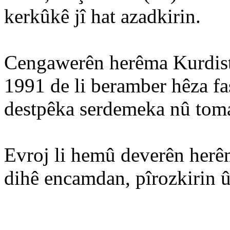
kerkûkê jî hat azadkirin.
Cengawerên herêma Kurdista
1991 de li beramber hêza fa
destpêka serdemeka nû tomar
Evroj li hemû deverên herêm
dihê encamdan, pîrozkirin û