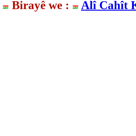
Birayê we :
Alî Cahît 