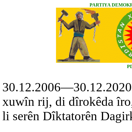
PARTIYA DEMOKR
P
30.12.2006—30.12.2020 
xuwîn rij, di dîrokêda îr
li serên Dîktatorên Dagir