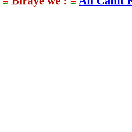
Birayê we :
Alî Cahît 