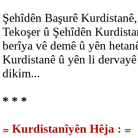
Şehîdên Başurê Kurdistanê,
Tekoşer û Şehîdên Kurdistan
berîya vê demê û yên hetanê 
Kurdistanê û yên li dervay
dikim...
* * *
Kurdistanîyên Hêja :