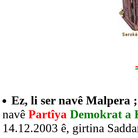
Ez, li ser navê Malpera 
navê
Partîya
Demokrat a 
14.12.2003 ê, girtina Sadda