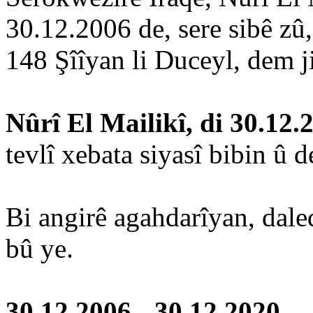
30.12.2006 de, sere sibê zû
148 Şîîyan li Duceyl, dem ji
Nûrî El Mailikî, di 30.12.
tevlî xebata siyasî bibin û d
Bi angirê agahdarîyan, dal
bû ye.
30.12.2006 - 30.12.2020