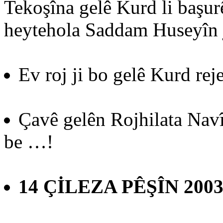
Tekoşîna gelê Kurd li başur
heytehola Saddam Huseyîn j
Ev roj ji bo gelê Kurd reje
Çavê gelên Rojhilata Navî
be …!
14 ÇİLEZA PÊŞÎN 2003 