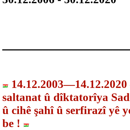
______________________
14.12.2003—14.12.2020 —
saltanat û dîktatorîya Sad
û cihê şahî û serfirazî yê
be !