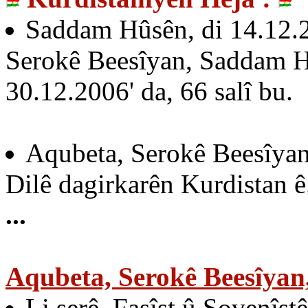
Saddam Hûsên, di 14.12.200
Serokê Beesîyan, Saddam Hû
30.12.2006' da, 66 salî bu.
Aqubeta, Serokê Beesîyan,
Dilê dagirkarên Kurdistan ê
...
Aqubeta, Serokê Beesîyan
Li serê, Faşîst û Şovenîs