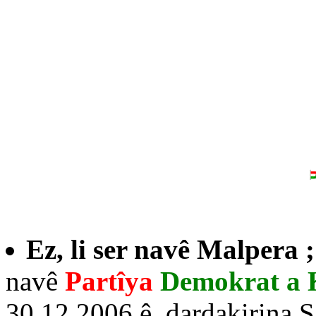
Ez, li ser navê Malpera 
navê
Partîya
Demokrat a 
30.12.2006 ê, dardakirina S