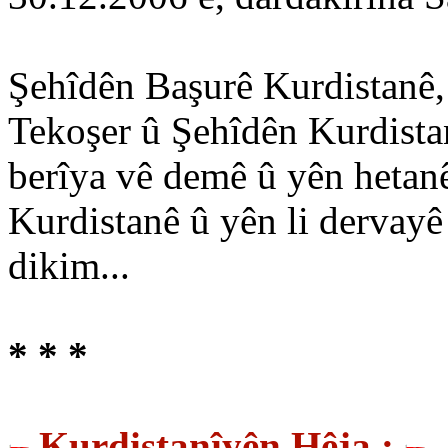
Şehîdên Başurê Kurdistanê,
Tekoşer û Şehîdên Kurdistan
berîya vê demê û yên hetanê 
Kurdistanê û yên li dervay
dikim...
* * *
Kurdistanîyên Hêja :