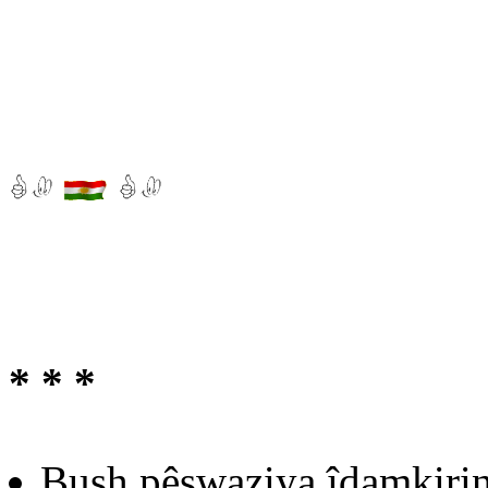
* * *
Bush pêşwaziya îdamkirin