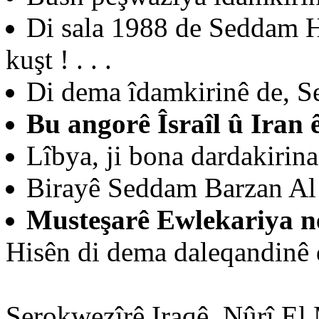
Di sala 1988 de Seddam H
kuşt ! . . .
Di dema îdamkirinê de, Se
Bu angorê Îsraîl û Iran 
Lîbya, ji bona dardakirina 
Birayê Seddam Barzan Al Ta
Musteşarê Ewlekariya ne
Hisên di dema daleqandinê d
Serokwezîrê Iraqê, Nûrî El 