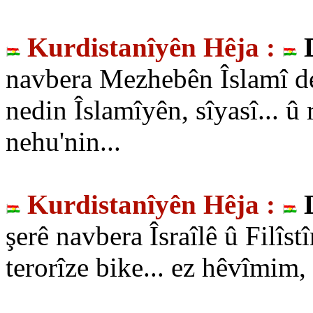
Kurdistanîyên Hêja :
navbera Mezhebên Îslamî de,
nedin Îslamîyên, sîyasî... û
nehu'nin...
Kurdistanîyên Hêja :
şerê navbera Îsraîlê û Filîst
terorîze bike... ez hêvîmim,