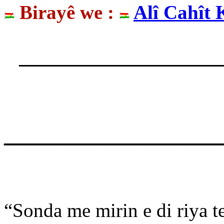
Birayê we :
Alî Cahît 
____________________
______________________
“Sonda me mirin e di riya te