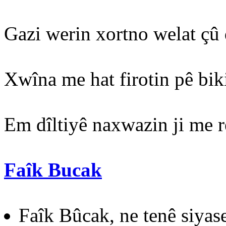
Gazi werin xortno welat çû
Xwîna me hat firotin pê bik
Em dîltiyê naxwazin ji me r
Faîk Bucak
Faîk Bûcak, ne tenê siyas