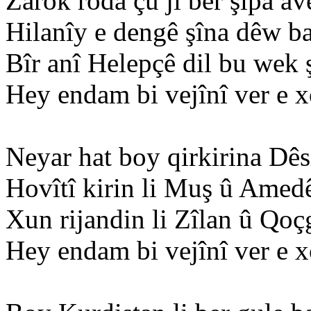
Zarok roda çu ji ber şîpa av
Hilanîy e dengê şîna dêw b
Bîr anî Helepçê dil bu wek 
Hey endam bi vejînî ver e 
Neyar hat boy qirkirina Dê
Hovîtî kirin li Muş û Amed
Xun rijandin li Zîlan û Qoçg
Hey endam bi vejînî ver e 