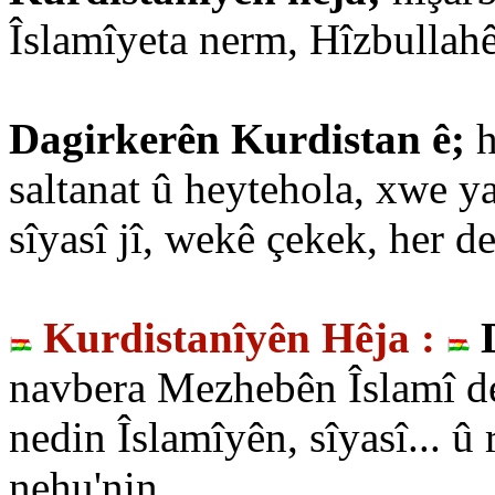
Îslamîyeta nerm, Hîzbullahê
Dagirkerên Kurdistan ê;
h
saltanat û heytehola, xwe ya
sîyasî jî, wekê çekek, her 
Kurdistanîyên Hêja :
navbera Mezhebên Îslamî de,
nedin Îslamîyên, sîyasî... û
nehu'nin...