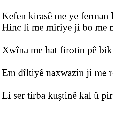
Kefen kirasê me ye ferman li
Hinc li me miriye ji bo me 
Xwîna me hat firotin pê bik
Em dîltiyê naxwazin ji me re
Li ser tirba kuştinê kal û pir