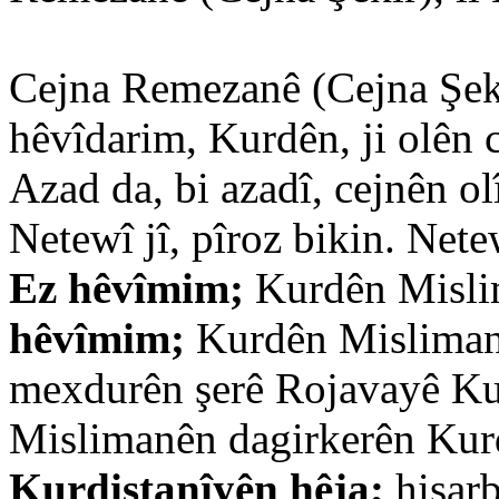
Cejna Remezanê (Cejna Şeki
hêvîdarim, Kurdên, ji olên 
Azad da, bi azadî, cejnên ol
Netewî jî, pîroz bikin. Nete
Ez hêvîmim;
Kurdên Mislim
hêvîmim;
Kurdên Misliman, 
mexdurên şerê Rojavayê Ku
Mislimanên dagirkerên Kurdi
Kurdistanîyên hêja;
hişarb