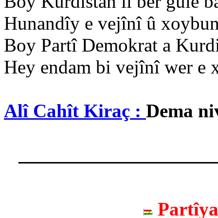
Boy Kurdistan li ber gule b
Hunandîy e vejînî û xoybun
Boy Partî Demokrat a Kurdi
Hey endam bi vejînî wer e 
Alî Cahît Kiraç :
Dema niv
____________________
Partîy