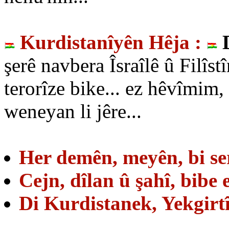
Kurdistanîyên Hêja :
şerê navbera Îsraîlê û Filîst
terorîze bike... ez hêvîmim
weneyan li jêre...
Her demên, meyên, bi ser
Cejn, dîlan û şahî, bibe 
Di Kurdistanek, Yekgirtî