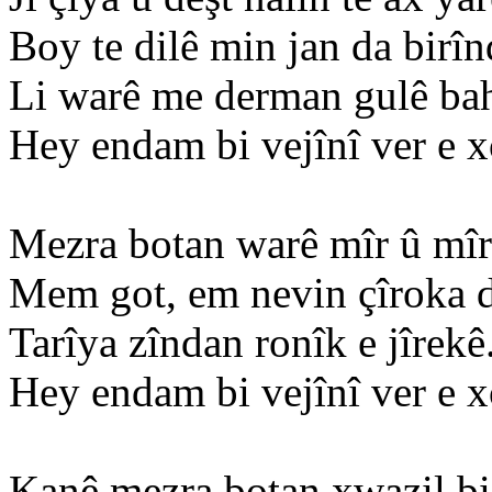
Boy te dilê min jan da birîn
Li warê me derman gulê bah
Hey endam bi vejînî ver e 
Mezra botan warê mîr û mîr
Mem got, em nevin çîroka d
Tarîya zîndan ronîk e jîrekê
Hey endam bi vejînî ver e 
Kanê mezra botan xwazil bi