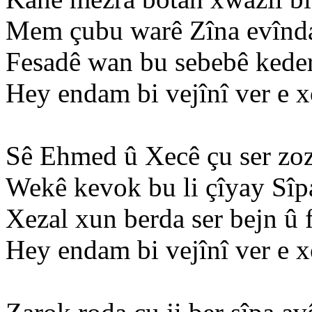
Mem çubu warê Zîna evînda
Fesadê wan bu sebebê keder
Hey endam bi vejînî ver e 
Sê Ehmed û Xecê çu ser zo
Wekê kevok bu li çîyay Sîp
Xezal xun berda ser bejn û f
Hey endam bi vejînî ver e 