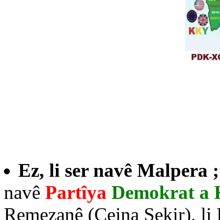
Ez, li ser navê Malpera 
navê
Partîya
Demokrat a 
Remezanê (Cejna Şekir), li 