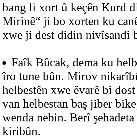
bang li xort û keçên Kurd d
Mirinê“ ji bo xorten ku canê
xwe ji dest didin nivîsandi 
Faîk Bûcak, dema ku helb
îro tune bûn. Mirov nikarîb
helbestên xwe êvarê bi dost
van helbestan baş jiber bike
wenda nebin. Berî şehadeta 
kiribûn.