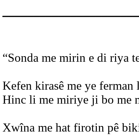
______________________
“Sonda me mirin e di riya te
Kefen kirasê me ye ferman li
Hinc li me miriye ji bo me 
Xwîna me hat firotin pê bik