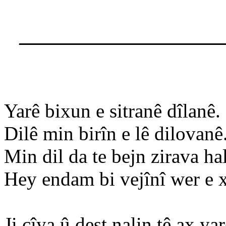
____________________
Yarê bixun e sitranê dîlanê.
Dilê min birîn e lê dilovanê
Min dil da te bejn zirava ha
Hey endam bi vejînî wer e 
Ji çîya û deşt nalin tê ax yar