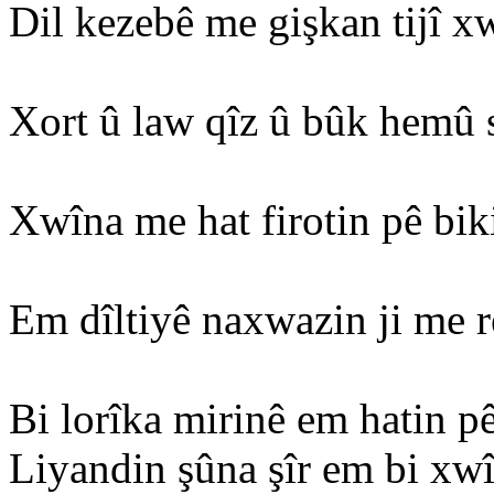
Dil kezebê me gişkan tijî xw
Xort û law qîz û bûk hemû 
Xwîna me hat firotin pê bik
Em dîltiyê naxwazin ji me re
Bi lorîka mirinê em hatin p
Liyandin şûna şîr em bi xw