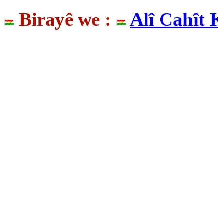
Birayê we :
Alî Cahît 