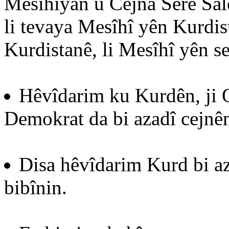
Mesîhîyan û Cejna Serê Sal
li tevaya Mesîhî yên Kurdis
Kurdistanê, li Mesîhî yên s
Hêvîdarim ku Kurdên, ji O
Demokrat da bi azadî cejnên
Disa hêvîdarim Kurd bi aza
bibînin.