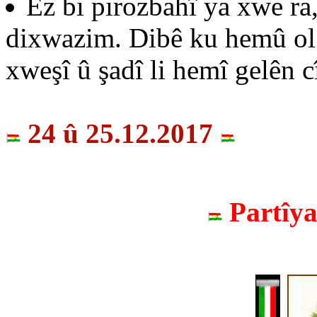
Ez bi pirozbahî ya xwe ra,
dixwazim. Dibê ku hemû ol b
xweşî û şadî li hemî gelên c
24 û 25.12.2017
Partîy