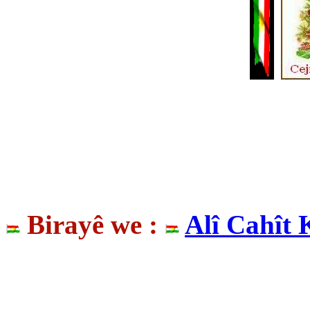
Birayê we :
Alî Cahît 