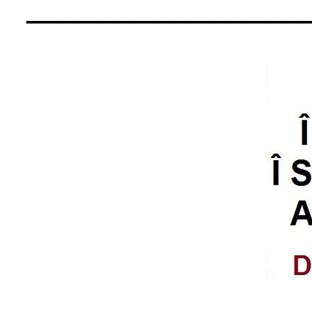
____________________