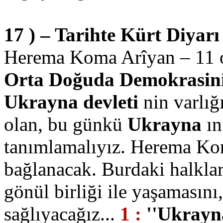
17 ) – Tarihte Kürt Diyar
Herema Koma Arîyan – 11 ol
Orta Doğuda Demokrasinin
Ukrayna devleti
nin varlığ
olan, bu günkü
Ukrayna
ı
tanımlamalıyız. Herema Kom
bağlanacak. Burdaki halklar
gönül birliği ile yaşamasını
sağlıyacağız...
1 :
''Ukrayn