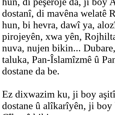
hun, di pêşerojê da, ji boy
dostanî, di mavêna welatê 
hun, bi hevra, dawî ya, aloz
pirojeyên, xwa yên, Rojhilta
nuva, nujen bikin... Dubare
taluka, Pan-Îslamîzmê û Pan
dostane da be.
Ez dixwazim ku, ji boy aşi
dostane û alîkarîyên, ji bo