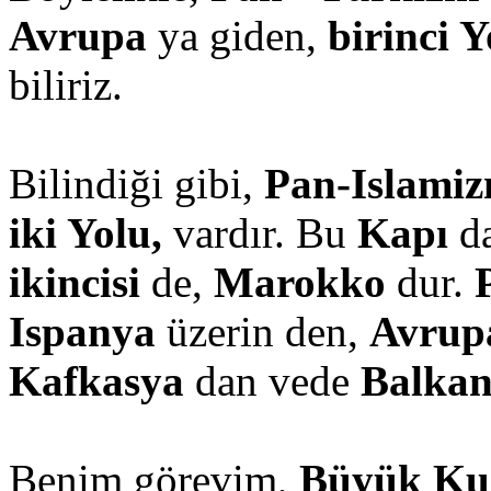
Avrupa
ya giden,
birinci 
biliriz.
Bilindiği gibi,
Pan-Islamiz
iki Yolu,
vardır. Bu
Kapı
da
ikincisi
de,
Marokko
dur.
Ispanya
üzerin den,
Avrup
Kafkasya
dan vede
Balkan 
Benim görevim,
Büyük Kur