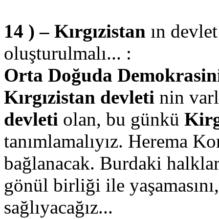
14 ) – Kırgızistan
ın devle
oluşturulmalı... :
Orta Doğuda Demokrasinin 
Kırgızistan devleti
nin varl
devleti
olan, bu günkü
Kir
tanımlamalıyız. Herema Kom
bağlanacak. Burdaki halklar
gönül birliği ile yaşamasını
sağlıyacağız...