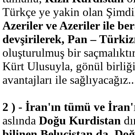
Türkçe ye yakin olan Şimdik
Azeriler ve Azeriler ile be
devşirilerek, Pan – Türki
oluşturulmuş bir saçmalıktır
Kürt Ulusuyla, gönül birliğ
avantajları ile sağlıyacağız..
2 ) - İran'ın tümü ve İran'
aslında
Doğu Kurdistan
dı
bilinen Belucistan da, Do