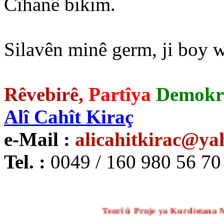
Cîhanê bikim.
Silavên minê germ, ji boy w
Rêvebirê,
Partîya
Demokr
Alî Cahît Kiraç
e-Mail :
alicahitkirac@ya
Tel. :
0049 / 160 980 56 7
Teorî û Proje ya Kurdistana Me