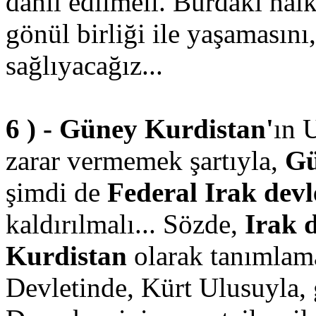
dahil edilmeli. Burdaki hal
gönül birliği ile yaşamasını
sağlıyacağız...
6 ) - Güney Kurdistan'
ın 
zarar vermemek şartıyla,
Gü
şimdi de
Federal Irak devl
kaldırılmalı... Sözde,
Irak 
Kurdistan
olarak tanımlama
Devletinde, Kürt Ulusuyla, 