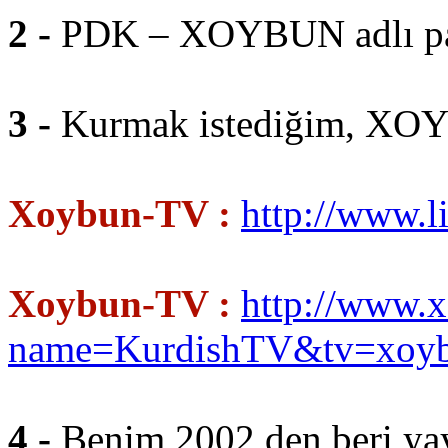
2 -
PDK – XOYBUN adlı pa
3 -
Kurmak istediğim, XOY
Xoybun-TV :
http://www.
Xoybun-TV :
http://www.
name=KurdishTV&tv=xoyb
4 -
Benim 2002 den beri ya