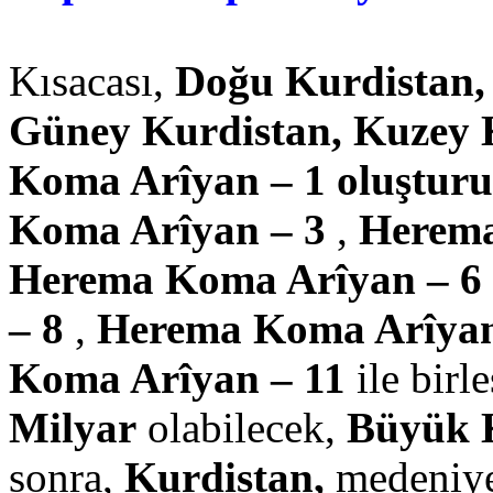
Kısacası,
Doğu Kurdistan, 
Güney Kurdistan, Kuzey 
Koma Arîyan – 1 oluşturul
Koma Arîyan – 3
,
Herema
Herema Koma Arîyan – 6
– 8
,
Herema Koma Arîyan
Koma Arîyan – 11
ile birl
Milyar
olabilecek,
Büyük 
sonra,
Kurdistan,
medeniyet