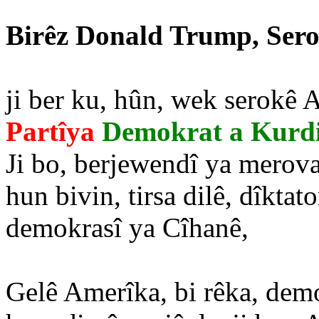
Birêz Donald Trump, Serok
ji ber ku, hûn, wek serokê Am
Partîya
Demokrat a Kurd
Ji bo, berjewendî ya merova
hun bivin, tirsa dilê, dîkta
demokrasî ya Cîhanê,
Gelê Amerîka, bi rêka, dem