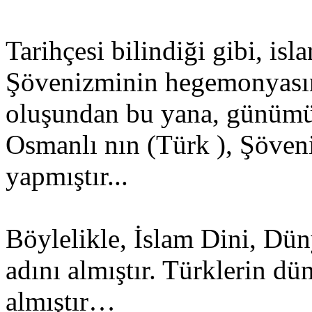
Tarihçesi bilindiği gibi, is
Şövenizminin hegemonyasın d
oluşundan bu yana, günümüze
Osmanlı nın (Türk ), Şöven
yapmıştır...
Böylelikle, İslam Dini, Dün
adını almıştır. Türklerin dü
almıştır…