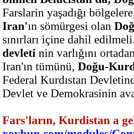
Farslarin yaşadığı bölgeler
Iran'
ın sömürgesi olan
Doğ
sınırları içine dahil edilmel
devleti
nin varlığını ortadan
Iran'ın tümünü,
Doğu-Kurd
Federal Kurdıstan Devletind
Devlet ve Demokrasinin avant
Fars'ların, Kurdistan a gel
xoybun.com/modules/Cont