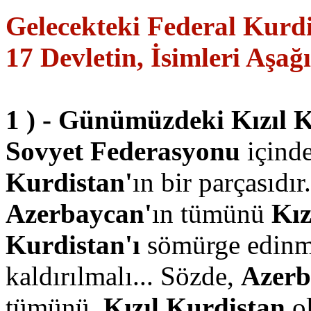
Gelecekteki Federal Kurdis
17 Devletin, İsimleri Aşağı
1 ) - Günümüzdeki Kızıl K
Sovyet Federasyonu
içinde
Kurdistan'
ın bir parçasıdı
Azerbaycan'
ın tümünü
Kız
Kurdistan'ı
sömürge edinm
kaldırılmalı... Sözde,
Azerb
tümünü,
Kızıl Kurdistan
ol