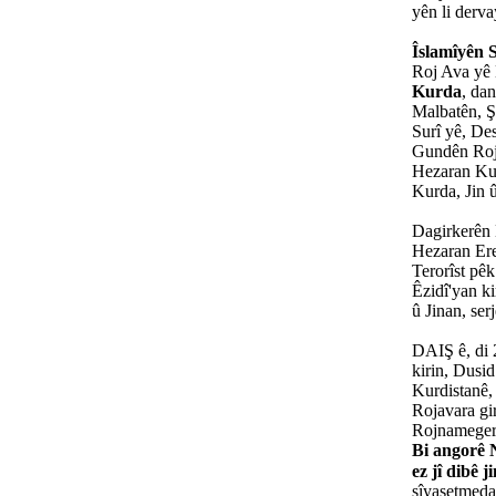
yên li derv
Îslamîyên S
Roj Ava yê 
Kurda
, dan
Malbatên, Ş
Surî yê, Des
Gundên Roja
Hezaran Kurd
Kurda, Jin û
Dagirkerên 
Hezaran Ere
Terorîst pêk
Êzidî'yan k
û Jinan, ser
DAIŞ ê, di 
kirin, Dusi
Kurdistanê,
Rojavara gir
Rojnamegerî 
Bi angorê
ez jî dibê j
sîyasetmedar