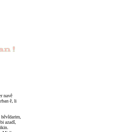
er navê
rban ê, li
 hêvîdarim,
bi azadî,
ikin.