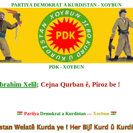
PARTIYA DEMOKRAT´A KURDISTAN - XOYBUN
PDK - XOYBUN
Îbrahîm Xelîl
;
Cejna Qurban ê, Pîroz be !
Partîya
Demokrat a Kurdistan
—
Xoybun