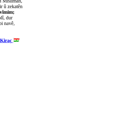
 Misliman,
ir û zekatên
êvîmim;
lî, dur
bi navê,
 Kiraç