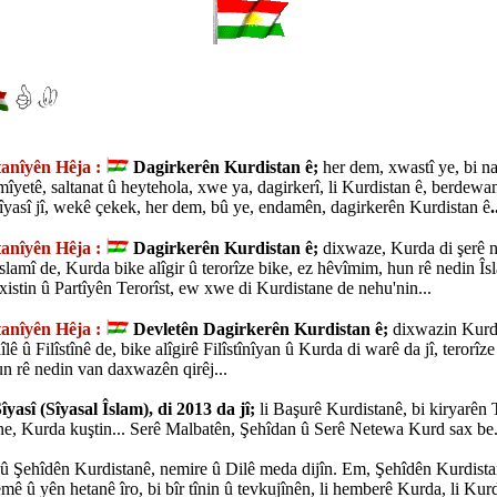
anîyên Hêja :
Dagirkerên Kurdistan ê;
her dem, xwastî ye, bi na
mîyetê, saltanat û heytehola, xwe ya, dagirkerî, li Kurdistan ê, berdew
sîyasî jî, wekê çekek, her dem, bû ye, endamên, dagirkerên Kurdistan ê
.
anîyên Hêja :
Dagirkerên Kurdistan ê;
dixwaze, Kurda di şerê 
lamî de, Kurda bike alîgir û terorîze bike, ez hêvîmim, hun rê nedin Îs
rêxistin û Partîyên Terorîst, ew xwe di Kurdistane de nehu'nin...
anîyên Hêja :
Devletên Dagirkerên Kurdistan ê;
dixwazin Kurda
lê û Filîstînê de, bike alîgirê Filîstînîyan û Kurda di warê da jî, terorîze
n rê nedin van daxwazên qirêj...
îyasî (Sîyasal Îslam), di 2013 da jî;
li Başurê Kurdistanê, bi kiryarên T
ne, Kurda kuştin... Serê Malbatên, Şehîdan û Serê Netewa Kurd sax be.
û Şehîdên Kurdistanê, nemire û Dilê meda dijîn. Em, Şehîdên Kurdista
mê û yên hetanê îro, bi bîr tînin û tevkujînên, li hemberê Kurda, li Kur