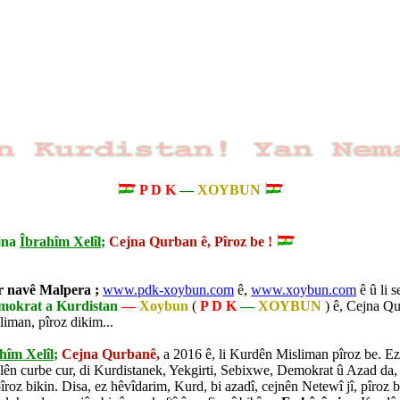
P D K
—
XOYBUN
ejna
Îbrahîm Xelîl
;
Cejna Qurban ê, Pîroz be !
ser navê Malpera ;
www.pdk-xoybun.com
ê,
www.xoybun.com
ê û li s
mokrat a Kurdistan
—
Xoybun
(
P D K
—
XOYBUN
) ê, Cejna Qu
iman, pîroz dikim...
hîm Xelîl
;
Cejna Qurbanê,
a 2016 ê, li Kurdên Misliman pîroz be. Ez
olên curbe cur, di Kurdistanek, Yekgirti, Sebixwe, Demokrat û Azad da, 
pîroz bikin. Disa, ez hêvîdarim, Kurd, bi azadî, cejnên Netewî jî, pîroz b