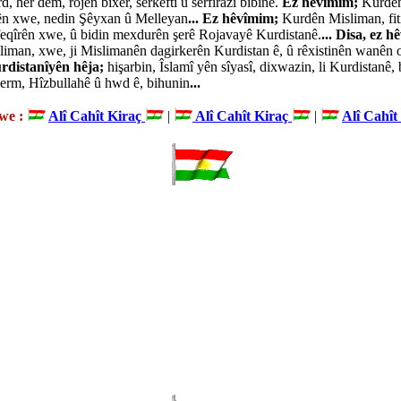
 her dem, rojên bixêr, serkeftî û serfirazî bibîne.
Ez hêvîmim;
Kurdên
atên xwe, nedin Şêyxan û Melleyan
...
Ez hêvîmim;
Kurdên Misliman, fit
feqîrên xwe, û bidin mexdurên şerê Rojavayê Kurdistanê.
...
Disa, ez h
iman, xwe, ji Mislimanên dagirkerên Kurdistan ê, û rêxistinên wanên o
rdistanîyên hêja;
hişarbin, Îslamî yên sîyasî, dixwazin, li Kurdistanê, 
nerm, Hîzbullahê û hwd ê, bihunin
...
we :
Alî Cahît Kiraç
|
Alî Cahît Kiraç
|
Alî Cahît