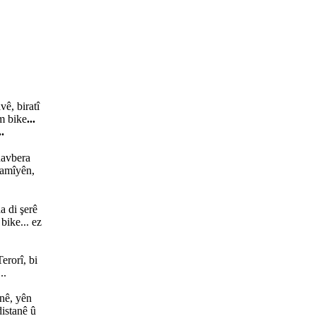
vê, biratî
am bike
...
..
navbera
lamîyên,
 di şerê
 bike... ez
erorî, bi
..
nê, yên
distanê û