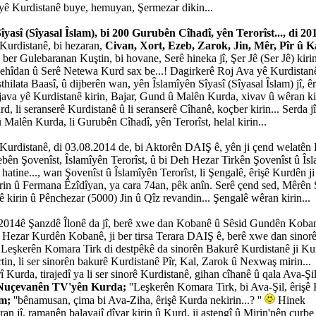
ayê Kurdistanê buye, hemuyan, Şermezar dikin...
îyasî (Sîyasal Îslam), bi 200 Gurubên Cîhadî, yên Terorîst..., di 20
Kurdistanê, bi hezaran,
Civan, Xort, Ezeb, Zarok, Jin, Mêr, Pîr û K
 ber Gulebaranan Kuştin, bi hovane, Serê hineka jî, Şer Jê (Ser Jê) kiri
ehîdan û Serê Netewa Kurd sax be...! Dagirkerê Roj Ava yê Kurdistan
thilata Baasî, û dijberên wan, yên Îslamîyên Sîyasî (Sîyasal Îslam) jî, ê
va yê Kurdistanê kirin, Bajar, Gund û Malên Kurda, xivav û wêran kir
, li seranserê Kurdistanê û li seranserê Cîhanê, koçber kirin... Serda jî
 Malên Kurda, li Gurubên Cîhadî, yên Terorîst, helal kirin...
Kurdistanê, di 03.08.2014 de, bi Aktorên DAIŞ ê, yên ji çend welatên 
bên Şovenîst, Îslamîyên Terorîst, û bi Deh Hezar Tirkên Şovenîst û Îs
 hatine..., wan Şovenîst û Îslamîyên Terorîst, li Şengalê, êrişê Kurdên j
irin û Fermana Êzîdîyan, ya cara 74an, pêk anîn. Serê çend sed, Mêrên 
jê kirin û Pênchezar (5000) Jin û Qîz revandin... Şengalê wêran kirin...
2014ê Şanzdê Îlonê da jî, berê xwe dan Kobanê û Sêsid Gundên Koba
d Hezar Kurdên Kobanê, ji ber tirsa Terara DAIŞ ê, berê xwe dan sinor
 Leşkerên Komara Tirk di destpêkê da sinorên Bakurê Kurdistanê ji K
tin, li ser sinorên bakurê Kurdistanê Pîr, Kal, Zarok û Nexwaş mirin...
Kurda, tirajedî ya li ser sinorê Kurdistanê, gihan cîhanê û qala Ava-Şil, 
 Nuçevanên TV'yên Kurda;
''Leşkerên Komara Tirk, bi Ava-Şil, êrişê K
im;
''bênamusan, çima bi Ava-Ziha, êrişê Kurda nekirin...? ''
Hinek
an jî, ramanên balavajî dîyar kirin û Kurd, ji astengî û Mirin'nên curbe 