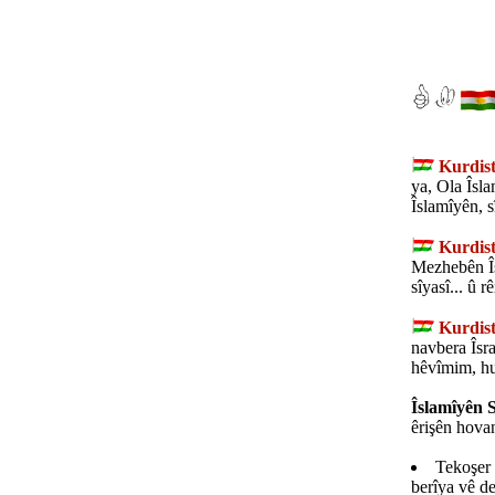
Kurdist
ya, Ola Îsla
Îslamîyên, 
Kurdist
Mezhebên Îs
sîyasî... û 
Kurdist
navbera Îsraî
hêvîmim, hu
Îslamîyên S
êrişên hova
Tekoşer 
berîya vê de