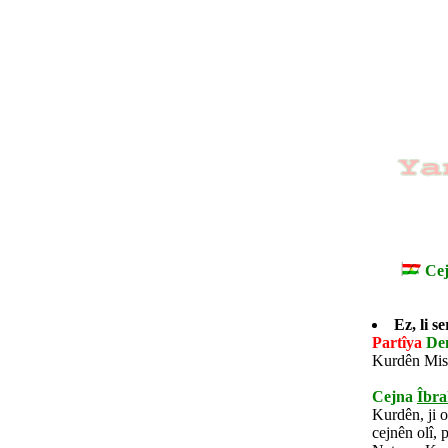
C
Ez, li 
Partîya
De
Kurdên Misl
Cejna
Îbra
Kurdên, ji 
cejnên olî, 