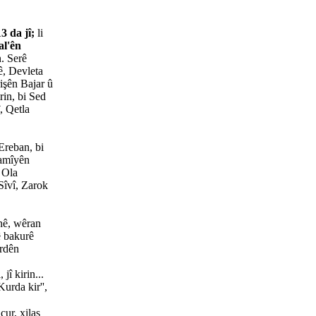
13 da jî;
li
al'ên
n. Serê
ê, Devleta
rişên Bajar û
in, bi Sed
, Qetla
Ereban, bi
lamîyên
i Ola
Sîvî, Zarok
nê, wêran
ê bakurê
urdên
jî kirin...
urda kir'',
cur, xilas