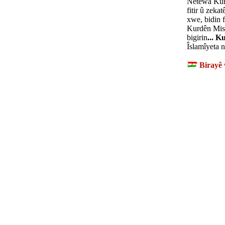
Netewa Kurd,
fitir û zek
xwe, bidin 
Kurdên Misl
bigirin
...
Ku
Îslamîyeta 
Birayê 