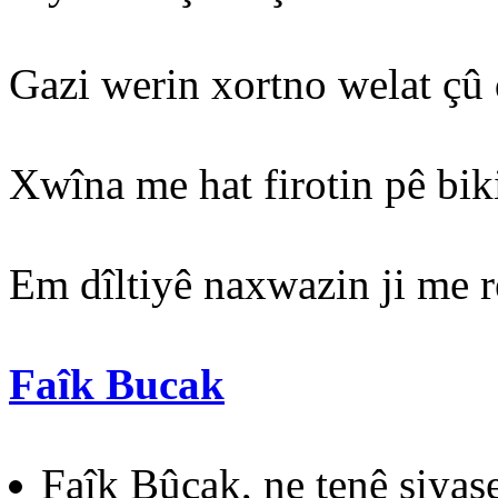
Gazi werin xortno welat çû
Xwîna me hat firotin pê bik
Em dîltiyê naxwazin ji me r
Faîk Bucak
Faîk Bûcak, ne tenê siyas