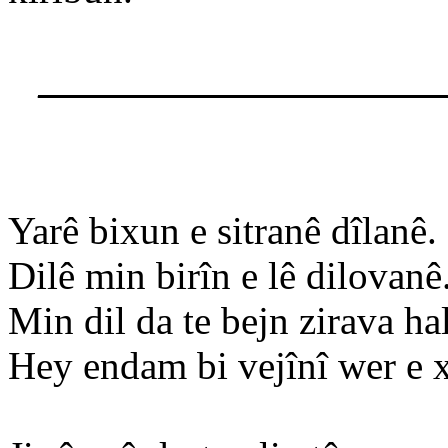
____________________
Yarê bixun e sitranê dîlanê.
Dilê min birîn e lê dilovanê
Min dil da te bejn zirava ha
Hey endam bi vejînî wer e 