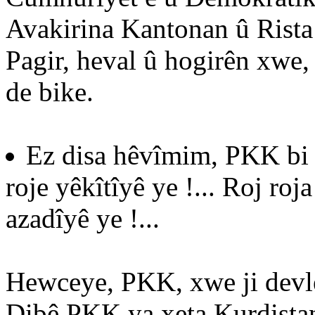
Avakirina Kantonan û Rista
Pagir, heval û hogirên xwe,
de bike.
Ez disa hêvîmim, PKK bi p
roje yêkîtîyê ye !... Roj roj
azadîyê ye !...
Hewceye, PKK, xwe ji devle
Dibê PKK ya xeta Kurdistanî,