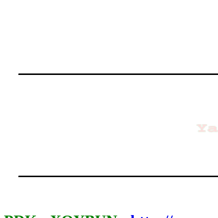
____________________
____________________