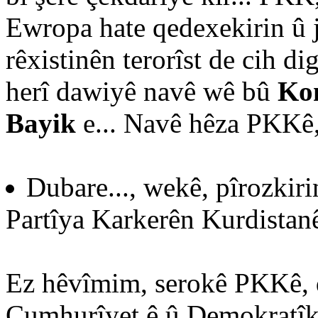
Ewropa hate qedexekirin û j
rêxistinên terorîst de cih d
herî dawiyê navê wê bû
Ko
Bayik
e... Navê hêza PKKê,
Dubare..., wekê, pîrozkiri
Partîya Karkerên Kurdistanê 
Ez hêvîmim, serokê PKKê, 
Cumhurîyet ê û Demokratîk