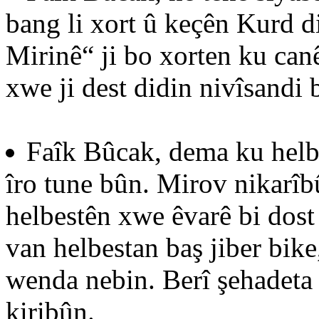
bang li xort û keçên Kurd d
Mirinê“ ji bo xorten ku canê
xwe ji dest didin nivîsandi 
Faîk Bûcak, dema ku helb
îro tune bûn. Mirov nikarîb
helbestên xwe êvarê bi dost
van helbestan baş jiber bike
wenda nebin. Berî şehadeta 
kiribûn.