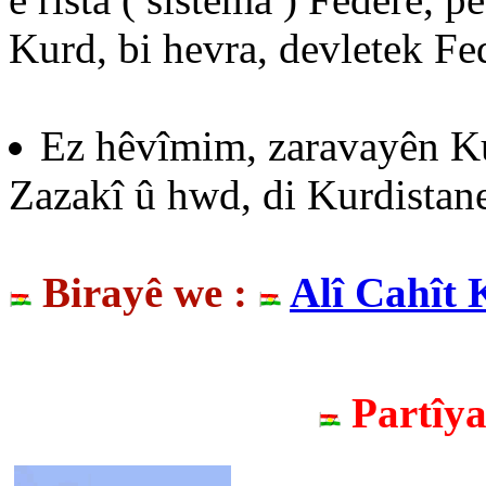
Kurd, bi hevra, devletek Fe
Ez hêvîmim, zaravayên Ku
Zazakî û hwd, di Kurdistane
Birayê we :
Alî Cahît 
Partîy