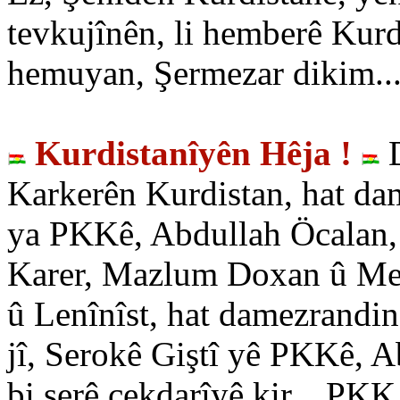
tevkujînên, li hemberê Kurd
hemuyan, Şermezar dikim..
Kurdistanîyên Hêja !
Karkerên Kurdistan, hat da
ya PKKê, Abdullah Öcalan,
Karer, Mazlum Doxan û Meh
û Lenînîst, hat damezrandin.
jî, Serokê Giştî yê PKKê, A
bi şerê çekdarîyê kir... PKK