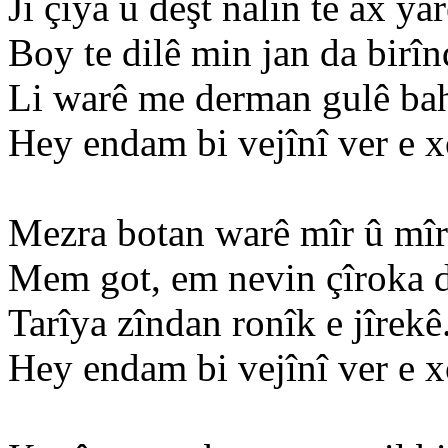
Ji çîya û deşt nalin tê ax yar
Boy te dilê min jan da birîn
Li warê me derman gulê bah
Hey endam bi vejînî ver e 
Mezra botan warê mîr û mîr
Mem got, em nevin çîroka d
Tarîya zîndan ronîk e jîrekê
Hey endam bi vejînî ver e 