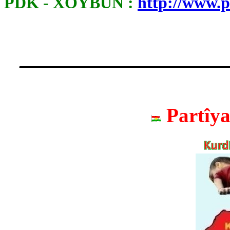
PDK - XOYBUN :
http://www.
____________________
Partîy