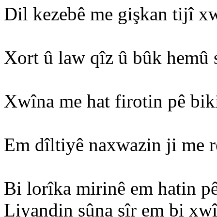
Dil kezebê me gişkan tijî xw
Xort û law qîz û bûk hemû 
Xwîna me hat firotin pê bik
Em dîltiyê naxwazin ji me re
Bi lorîka mirinê em hatin p
Liyandin şûna şîr em bi xw