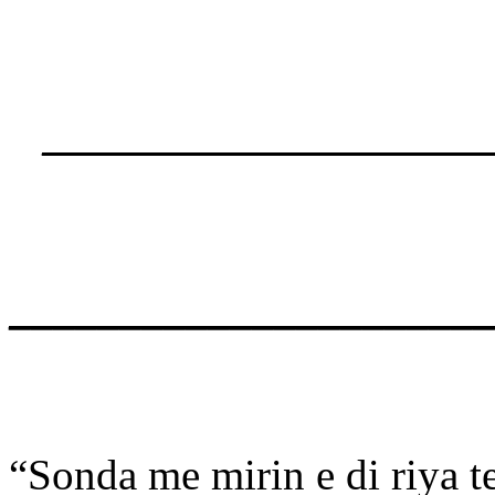
____________________
______________________
“Sonda me mirin e di riya te