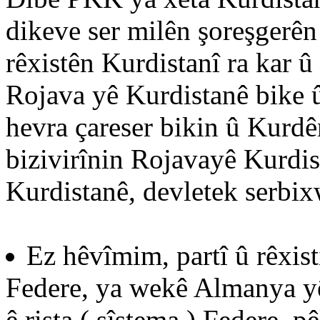
dikeve ser milên şoreşgerên
rêxistên Kurdistanî ra kar û
Rojava yê Kurdistanê bike û
hevra çareser bikin û Kurdê
bizivirînin Rojavayê Kurdis
Kurdistanê, devletek serbixw
Ez hêvîmim, partî û rêxist
Federe, ya wekê Almanya yê
ê rista ( sîstema ) Federe, 