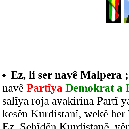
Ez, li ser navê Malpera 
navê
Partîya
Demokrat a 
salîya roja avakirina Partî
kesên Kurdistanî, wekê her 
Ez, Şehîdên Kurdistanê, yên