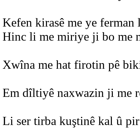
Kefen kirasê me ye ferman li
Hinc li me miriye ji bo me 
Xwîna me hat firotin pê bik
Em dîltiyê naxwazin ji me re
Li ser tirba kuştinê kal û pir