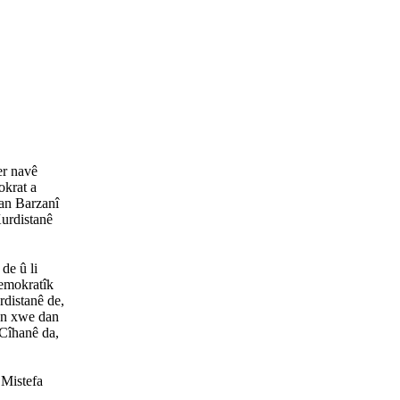
er navê
okrat a
van Barzanî
Kurdistanê
de û li
Demokratîk
rdistanê de,
ên xwe dan
Cîhanê da,
 Mistefa