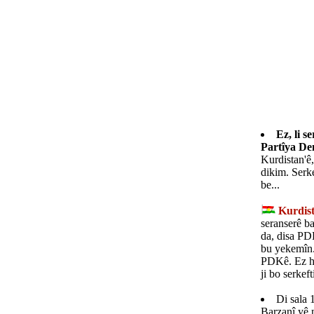
Ez, li 
Partîya De
Kurdistan'ê
dikim. Serk
be...
Kurdis
seranserê b
da, disa PD
bu yekemîn.
PDKê. Ez hê
ji bo serkef
Di sala 
Barzanî yê 