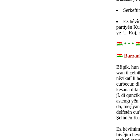
Serkefti
Ez hêvîm
partîyên Kur
ye !... Roj,
* * *
Barzanî
Bê şik, hun
wan û çelpi
nêzikatî li 
curbecur, d
kesana dikin
jî, di qunc
astengî yên
da, meşîyan 
delfetên cu
Şehîdên Kur
Ez hêvîmim, 
bivêjim hey