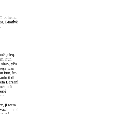
jî, bi hemu
ja, Biratîyê
.
anê çeleq-
im, hun
 xirav, yên
şkeşê wan
an bun, îro
anin û di
tefa Barzanî
 nekin û
eslê
in...
z, ji wera
xwazên minê