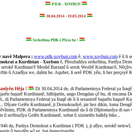
P D K - XOYBUN
30.04.2014 - 19.05.2014
Serkeftina PDK ê Pîroz be !
ser navê Malpera ;
www.pdk-xoybun.com
ê,
www.xoybun.com
ê û li s
mokrat a Kurdistan - Xoybun
ê, Pîrozbahîya serkeftina, Partîya Dem
, serokê Kurdistan'ê Mesûd Barzanî û serok Wezîrê Kurdistan'ê, Nêçîr
eftin û Azadîya we, daîmi be. Aqubet, li serê PDK yên, li her perçeyê 
tanîyên Hêja !
Di 30.04.2014 de, di Parlamentoya Federal ya İraqê 
ajarên başurê Kurdistanê, hilbijartin, ango Dengdan çê bu, di encama 
K, di Parlamentoya Federal ya İraqê de û li seranrerê bajarên başurê Ku
.. Dîyare Gelên Kurdistanê, ji Demokrasîyê, pir hez dikin, loma Deng
vîmim, PDK di Parlamentoya Kurdistanê da û di Dîplomasîya di nav 
tin û serfirazîya Gelên Kurdistanê, xebat û xizmetên balkêş bike...
1946 da, Partiya Demokrat a Kurdistan ( PDK ), ji alîye, serokê netewî,
nemir û hevalên wî ve, hat damezirandin.