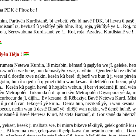
na PDK ê Pîroz be !
im, Partîyên Kurdistanê, bi teybetî, yên bi navê PDK, bi hevra û paşê 
distanî ra, hevkarî û yekîtîyê pêk bîne. Roj, roja, yêkîtîyê ye !... Roj, ro
 roja, Serxwabuna Kurdistanê ye !... Roj, roja, Azadîya Kurdistanê ye !..
yên Hêja !
 rumeta Netewa Kurdin, lê mixabin, kêmasî û şaşîyên we jî, geleke, het
k-wan'ên we hebe, hun kêmasîyên xwe, navînin... Qenderê kû ez divîn
heval û dostên xwe nakin, kesên kû berê, dijberê we bun û ji wera pirsên
igotin, hun îro qedir û qiymet didin wan kesana û delfetên curbecur, pê
... Kesên kû pagir, heval û hogirên webun, ji ber vî sedemê jî, mal wêr
ikên Metropolên Tirkan da û di quncikên Metropolên Diyaspora yê da, m
 curbecur da jî, dijîn... Ev kesana, di Rêbazîya Bavê Netewa Kurd, Mis
û ji dil û can Tekoşerî yê kirin... Dema hun, nezikatî yê, li wan kesana
rbecur, nedin wan û destê Biratî yê, dirêjê wan nekin, wê demê hu'nê, w
distanê û Bavê Netewa Kurd, Mistefa Barzanî, di Goristanê da bilerizîn
yekser, kesek ji malbata we, bi minra bikeve têkiliyê, gelek gotinê ku e
e... Bi kerema xwe, çeleq-wan û çelpik-wan'an neşînin cem min... Da