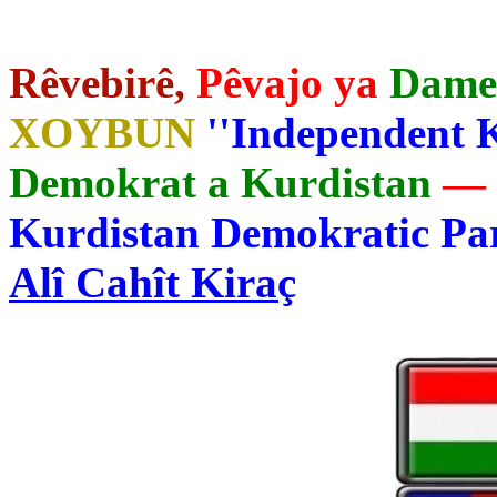
Rêvebirê,
Pêvajo ya
Dame
XOYBUN
''Independent K
Demokrat a Kurdistan
—
Kurdistan Demokratic Par
Alî Cahît Kiraç