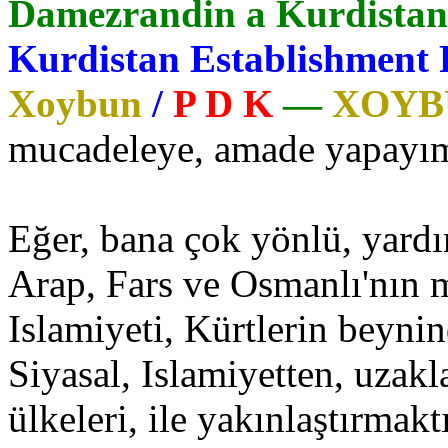
Damezrandin a Kurdista
Kurdistan Establishment P
Xoybun
/
P D K
—
XOY
mucadeleye, amade yapayı
Eğer, bana çok yönlü, yard
Arap, Fars ve Osmanlı'nın 
Islamiyeti, Kürtlerin beyni
Siyasal, Islamiyetten, uzakl
ülkeleri, ile yakınlaştırmakt