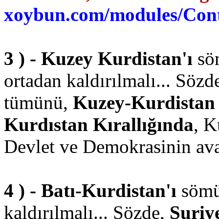
xoybun.com/modules/Cont
3 ) - Kuzey Kurdistan'ı
sö
ortadan kaldırılmalı... Sözd
tümünü,
Kuzey-Kurdistan
Kurdıstan Kırallığında
, K
Devlet ve Demokrasinin avant
4 ) - Batı-Kurdistan'ı
sömü
kaldırılmalı... Sözde,
Suriye