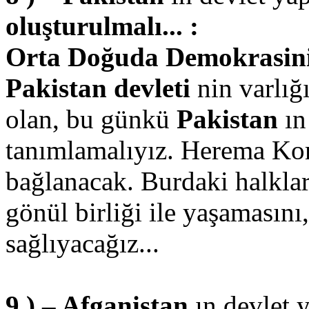
oluşturulmalı... :
Orta Doğuda Demokrasinin 
Pakistan devleti
nin varlığı
olan, bu günkü
Pakistan
ın
tanımlamalıyız. Herema Ko
bağlanacak. Burdaki halkla
gönül birliği ile yaşamasını
sağlıyacağız...
9 ) – Afganistan
ın devlet 