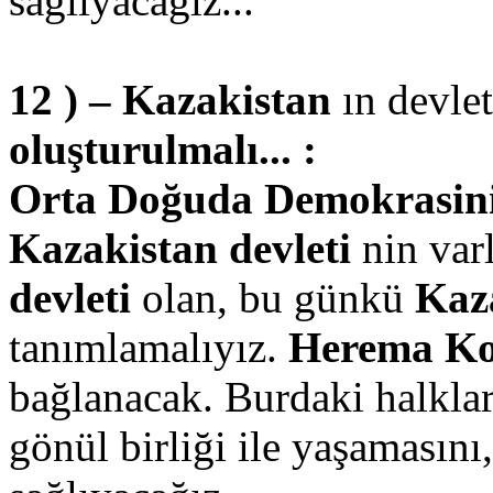
sağlıyacağız...
12 ) – Kazakistan
ın devle
oluşturulmalı... :
Orta Doğuda Demokrasinin 
Kazakistan devleti
nin varl
devleti
olan, bu günkü
Kaz
tanımlamalıyız.
Herema Ko
bağlanacak. Burdaki halkla
gönül birliği ile yaşamasını