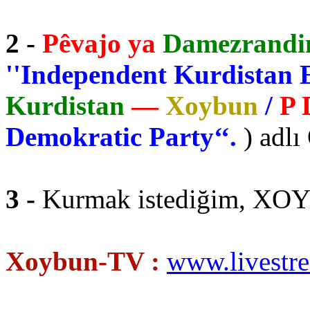
2 -
Pêvajo ya
Damezrandi
''Independent Kurdistan E
Kurdistan
—
Xoybun
/
P 
Demokratic Party‘‘.
) adlı
3 -
Kurmak istediğim, XOY
Xoybun-TV :
www.livestr