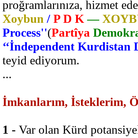
proğramlarınıza, hizmet ed
Xoybun
/
P D K
—
XOY
Process''
(
Partîya
Demokra
‘‘İndependent Kurdistan 
teyid ediyorum.
...
İmkanlarım, İsteklerim, Ö
1 -
Var olan Kürd potansiyel