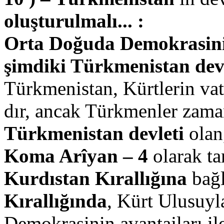
oluşturulmalı... :
Orta Doğuda Demokrasinin
şimdiki Türkmenistan dev
Türkmenistan, Kürtlerin va
dır, ancak Türkmenler zaman
Türkmenistan devleti
ola
Koma Arîyan – 4
olarak t
Kurdıstan Kırallığına
bağl
Kırallığında
, Kürt Ulusuyla
Demokrasinin avantajları ile