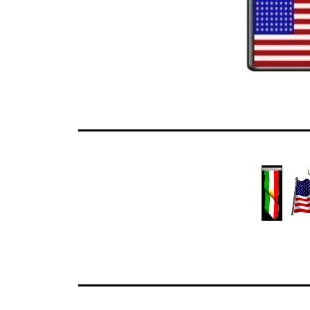
________________
________________