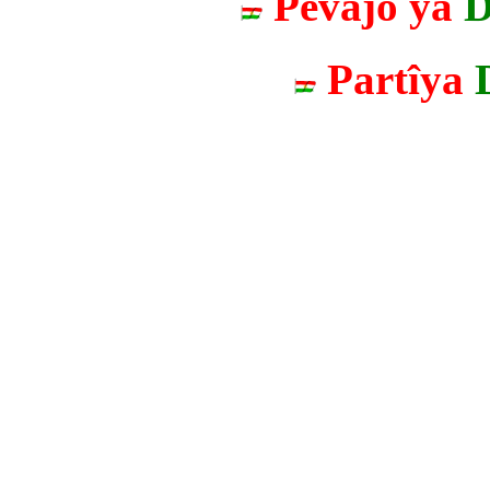
Pêvajo ya
D
Partîya