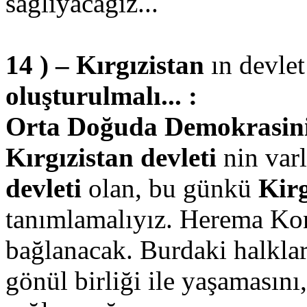
sağlıyacağız...
14 ) – Kırgızistan
ın devlet
oluşturulmalı... :
Orta Doğuda Demokrasinin 
Kırgızistan devleti
nin varl
devleti
olan, bu günkü
Kir
tanımlamalıyız. Herema Kom
bağlanacak. Burdaki halklar
gönül birliği ile yaşamasını