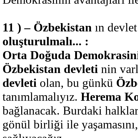
11 ) – Özbekistan
ın devlet
oluşturulmalı... :
Orta Doğuda Demokrasinin 
Özbekistan devleti
nin varl
devleti
olan, bu günkü
Özb
tanımlamalıyız.
Herema Ko
bağlanacak. Burdaki halkla
gönül birliği ile yaşamasını