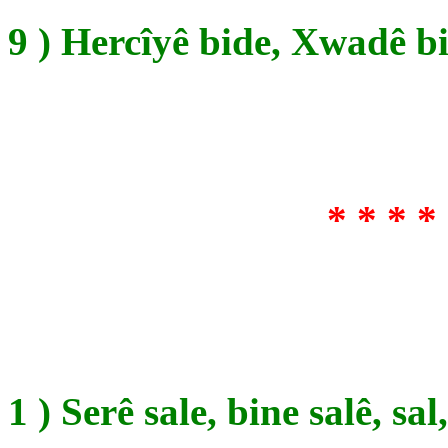
9 ) Hercîyê bide, Xwadê b
* * * * 
1 ) Serê sale, bine salê, sa