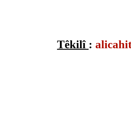
Têkilî
:
alicah