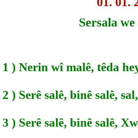
01. 01. 
Sersala we y
1 ) Nerin wî malê, têda hey
2 ) Serê salê, binê salê, sa
3 ) Serê salê, binê salê, X