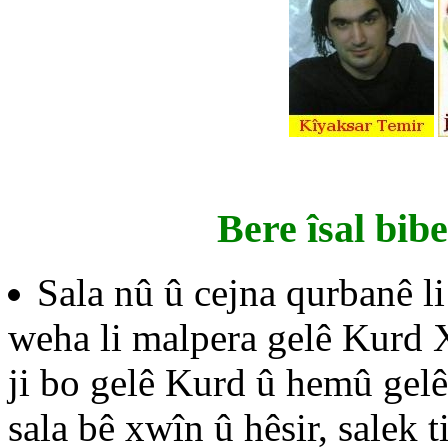
Bere îsal bibe
Sala nû û cejna qurbanê l
weha li malpera gelê Kurd 
ji bo gelê Kurd û hemû gelê 
sala bê xwîn û hêsir, salek 