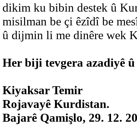
dikim ku bibin destek û Kurd
misilman be çi êzîdî be mes
û dijmin li me dinêre wek K
Her biji tevgera azadiyê û
Kiyaksar Temir
Rojavayê Kurdistan.
Bajarê Qamişlo, 29. 12. 2