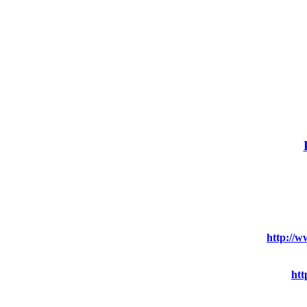
http://
ht