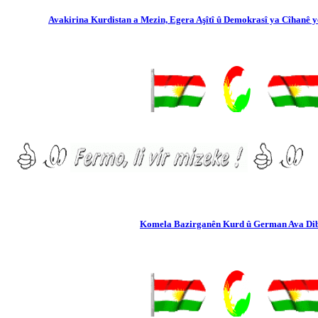
Avakirina Kurdistan a Mezin, Egera Aşîtî û Demokrasî ya Cîhanê ye !
Komela Bazirganên Kurd û German Ava Dibe.