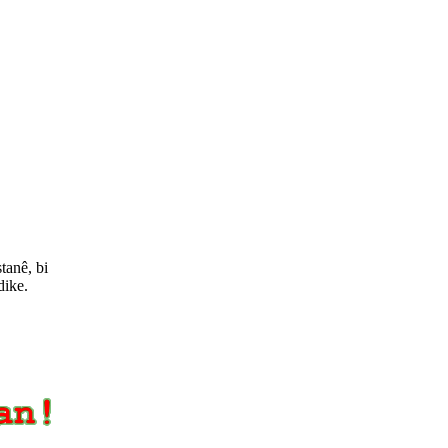
tanê, bi
dike.