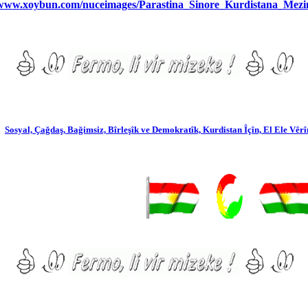
/www.xoybun.com/nuceimages/Parastina_Sinore_Kurdistana_Mezi
Sosyal, Çağdaş, Bağimsiz, Bîrleşîk ve Demokratîk, Kurdistan Îçîn, El Ele Vêrîn !