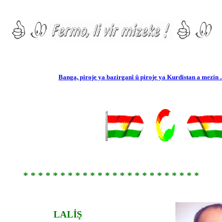
Banga, piroje ya bazirganî û piroje ya Kurdistan a mezin ... !
* * * * * * * * * * * * * * * * * * * * * * * *
LALİŞ