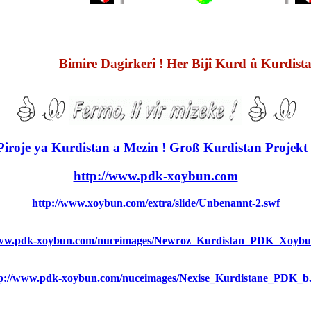
Bimire Dagirkerî ! Her Bijî Kurd û Kurdistan
Piroje ya Kurdistan a Mezin ! Groß Kurdistan Projekt 
http://www.pdk-xoybun.com
http://www.xoybun.com/extra/slide/Unbenannt-2.swf
www.pdk-xoybun.com/nuceimages/Newroz_Kurdistan_PDK_Xoybu
tp://www.pdk-xoybun.com/nuceimages/Nexise_Kurdistane_PDK_b.