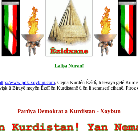
Lalişa Nuranî
http://www.pdk-xoybun.com
, Cejna Kurdên Êzîdî, li tevaya gelê Kurdis
xwişk û Birayê meyên Êzdî ên Kurdistanê û ên li seranserî cihanê, Piroz 
Partîya Demokrat a Kurdistan - Xoybun