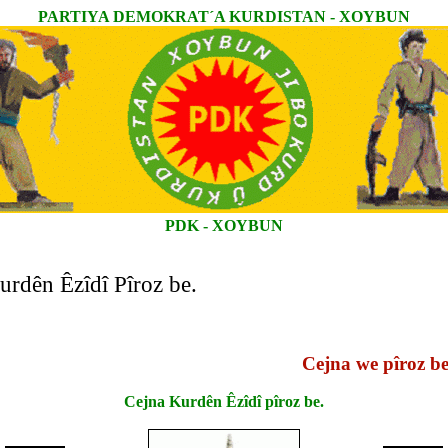
PARTIYA DEMOKRAT´A KURDISTAN - XOYBUN
PDK - XOYBUN
urdên Êzîdî Pîroz be.
Cejna we pîroz be !
Cejna Kurdên Êzîdî pîroz be.