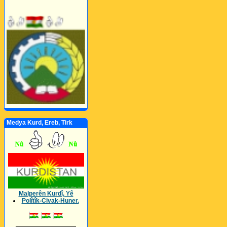
Medya Kurd, Ereb, Tirk
Malperên Kurdî, Yê
Polîtîk-Civak-Huner.
_________________