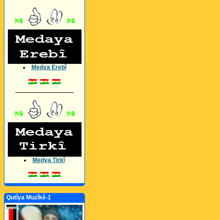
Medya Erebî
_________________
Medya Tirkî
Qutîya Muzîkê-1