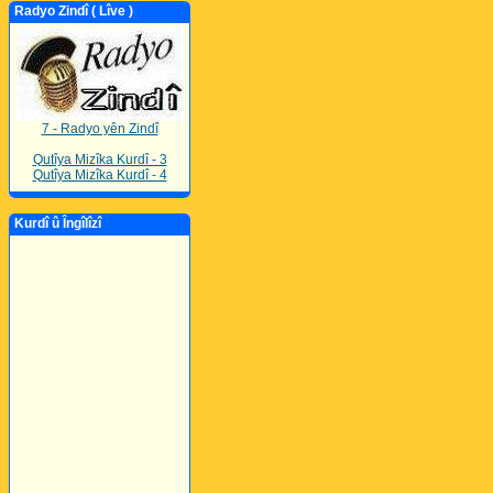
Radyo Zindî ( Lîve )
7 - Radyo yên Zindî
Qutîya Mizîka Kurdî - 3
Qutîya Mizîka Kurdî - 4
Kurdî û Îngîlîzî