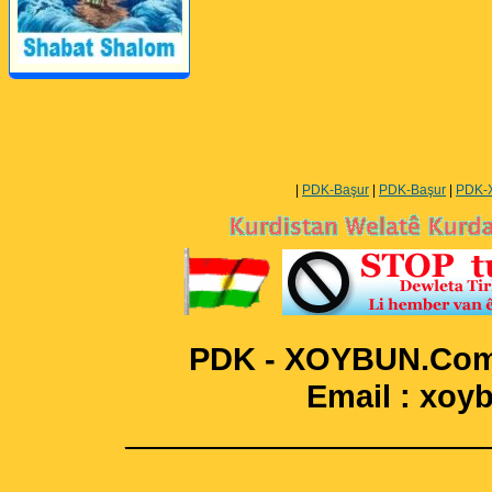
Perwerde ya Zimanê
Kurdî û Îngîlîzî
|
PDK-Başur
|
PDK-Başur
|
PDK-
PDK - XOYBUN.Com 
Email : xo
____________________