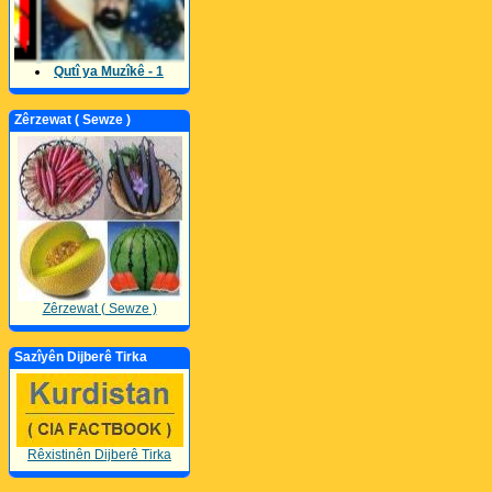
Qutî ya Muzîkê - 1
Zêrzewat ( Sewze )
Zêrzewat ( Sewze )
Sazîyên Dijberê Tirka
Rêxistinên Dijberê Tirka