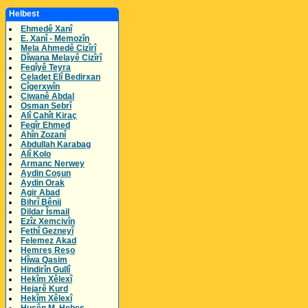
Helbest
Ehmedê Xanî
E. Xanî - Memozîn
Mela Ahmedê Cizîrî
Dîwana Melayê Cizîrî
Feqîyê Teyra
Celadet Elî Bedirxan
Cîgerxwîn
Ciwanê Abdal
Osman Sebrî
Alî Cahît Kiraç
Feqîr Ehmed
Ahîn Zozanî
Abdullah Karabag
Alî Kolo
Armanc Nerwey
Aydin Coşun
Aydin Orak
Agir Abad
Bihrî Bênij
Dildar Îsmail
Ezîz Xemcivîn
Fethî Gezneyî
Felemez Akad
Hemreş Reşo
Hîwa Qasim
Hindirîn Gullî
Hekîm Xêlexî
Hejarê Kurd
Hekîm Xêlexî