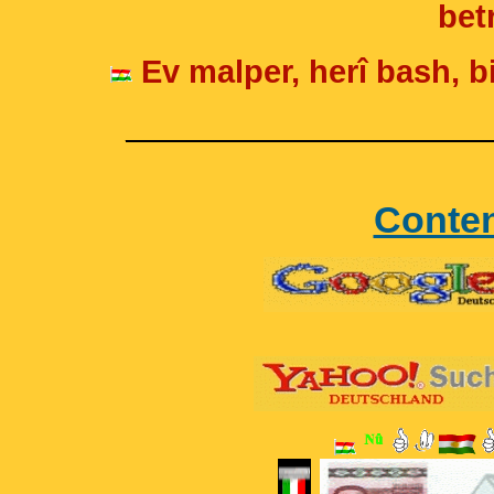
betr
Ev malper, herî bash, bi
____________________
Conte