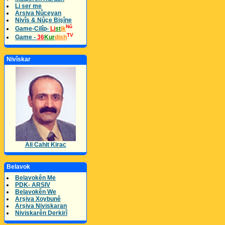
Li ser me
Arsiva Nûceyan
Nivîs & Nûçe Bişîne
Nû
Game-Cilîp-
Li
st
ik
TV
Game -
36
Kur
dish
Nivîskar
Ali Cahit Kirac
Belavok
Belavokên Me
PDK- ARSIV
Belavokên We
Arşiva Xoybunê
Arşiva Niviskaran
Niviskarên Derkirî