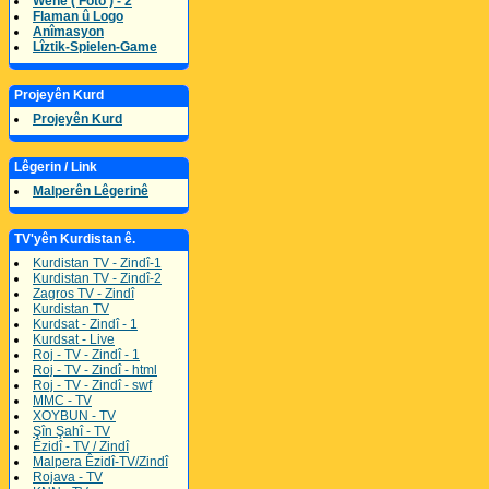
Wene ( Foto ) - 2
Flaman û Logo
Anîmasyon
Lîztik-Spielen-Game
Projeyên Kurd
Projeyên Kurd
Lêgerin / Link
Malperên Lêgerinê
TV'yên Kurdistan ê.
Kurdistan TV - Zindî-1
Kurdistan TV - Zindî-2
Zagros TV - Zindî
Kurdistan TV
Kurdsat - Zindî - 1
Kurdsat - Live
Roj - TV - Zindî - 1
Roj - TV - Zindî - html
Roj - TV - Zindî - swf
MMC - TV
XOYBUN - TV
Şîn Şahî - TV
Êzidî - TV / Zindî
Malpera Êzidî-TV/Zindî
Rojava - TV