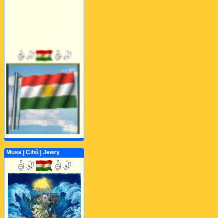
Musa | Cihû | Jewry