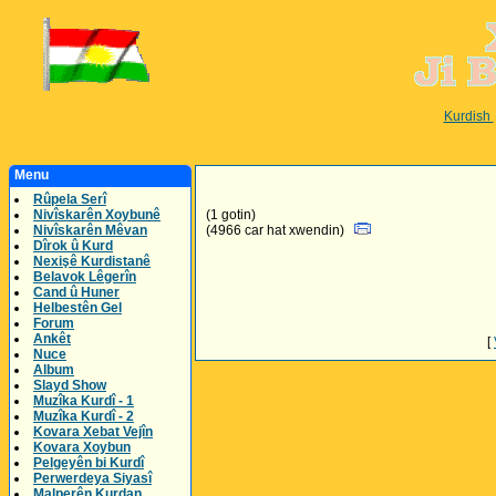
Kurdish
Menu
Rûpela Serî
Nivîskarên Xoybunê
(1 gotin)
Nivîskarên Mêvan
(4966 car hat xwendin)
Dîrok û Kurd
Nexişê Kurdistanê
Belavok Lêgerîn
Cand û Huner
Helbestên Gel
Forum
Ankêt
[
Nuce
Album
Slayd Show
Muzîka Kurdî - 1
Muzîka Kurdî - 2
Kovara Xebat Vejîn
Kovara Xoybun
Pelgeyên bi Kurdî
Perwerdeya Siyasî
Malperên Kurdan