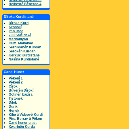
Helbestê Bêperde-3
Helbestê Bêperde-4
Dîroka Kurdistanê
Dîroka Kurd
Kronolijî
Imp. Med
200 Salê dawî
Mervaniyan
Cum. Mahabad
Serhildanên Kurdan
Serokên Kurdan
Kerkuk Kurdistane
Nasîna Kurdistanê
Cand, Huner
Pêkenî 1
Pêkenî 2
Cîrok
Bûyerên Dîrokî
Gotinên bapîra
Tistonek
Dîlok
Durik
Henek
Kilîp û Vîdeoyê Kurdî
Pirs, Bersîv û Pêken
Çand huner û tişt
Xwarinên Kurda