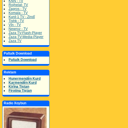
KNN - TV
Rojhelat- TV
Zagros - TV
Komala - TV
Kurd-1 TV - Zindî
Tishk - TV
Vîn - TV
Newroz - TV
Zaza TV-Flash-Player
Zaza-TV-Media-Player
Zaza TV
Paltalk Download
Paltalk Download
Reklam
Hunermendên Kurd
Karmendên Kurd
Kirîna Tiştan
Firotina Tiştan
Radio Xoybun