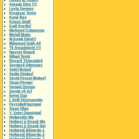
Husên M. Hebeş
Amade Dive !!!!
Leyla Şemmo
Kiyaksar Temir
Konê Reş
Kovan Sindî
Kalê Kurdîsî
Mehmed Çobanoxlu
Mehdî Mutlu
M.Kewê Dilxêrî
Mihemed Salih Alî
Tê Amadekirin !!!!
Navser Botanî
Nîhad Temir
Royarê Tirbesipîyê
Seydayê Dilmeqes
Sebrî Botanî
Sediq Sindavî
Seyid Feysel Mojtevî
Şivan Perwer
Şengal Osman
Seyda yê Arî
Îsmet Dax
Î. Xelîl Şêxmusoglu
FeyzulleKhaznawi
Xizan Şîlan
Y. Sebri Qamişlokî
Helbestên We
Helbest û Stranê We
Helbest û Stranê Gel
Helbestê Bêperde-1
Helbestê Bêperde-2