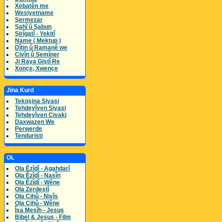
Xebatên me
Wesiyetname
Şermezar
Şahî û Şabun
Şirîgatî - Yekitî
Name ( Mektup )
Dîtin û Ramanê we
Civîn û Semîner
Ji Raya Giştî Re
Xonçe, Xwençe
Jina Kurd
Tekoşina Siyasi
Tehdeyîyen Siyasi
Tehdeyîyen Civaki
Daxwazen We
Perwerde
Tenduristi
OL
Ola Êzîdî - Agahdarî
Ola Êzîdî - Nasîn
Ola Êzîdî - Wêne
Ola Zerdeştî
Ola Cihû - Nivîs
Ola Cihû - Wêne
Îsa Mesîh - Jesus
Bibel & Jesus - Film