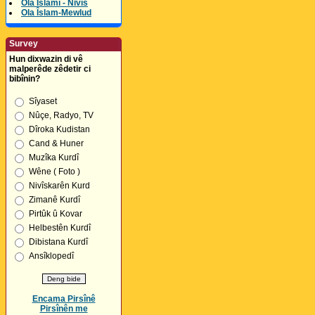
Ola Îslamî - Nivîs
Ola Îslam-Mewlud
Survey
Hun dixwazin di vê
malperêde zêdetir ci
bibînin?
Sîyaset
Nûçe, Radyo, TV
Dîroka Kudistan
Cand & Huner
Muzîka Kurdî
Wêne ( Foto )
Nivîskarên Kurd
Zimanê Kurdî
Pirtûk û Kovar
Helbestên Kurdî
Dibistana Kurdî
Ansîklopedî
Encama Pirsînê
Pirsînên me