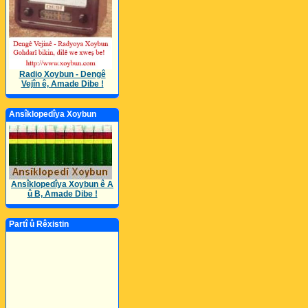
Radio Xoybun - Dengê
Vejîn ê, Amade Dibe !
Ansîklopedîya Xoybun
Ansîklopedîya Xoybun ê A
û B, Amade Dibe !
Partî û Rêxistin