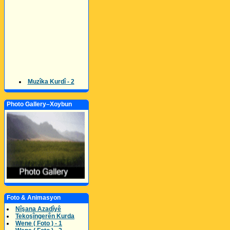
Muzîka Kurdî - 2
Photo Gallery–Xoybun
Foto & Animasyon
Nîşana Azadîyê
Tekoşîngerên Kurda
Wene ( Foto ) - 1