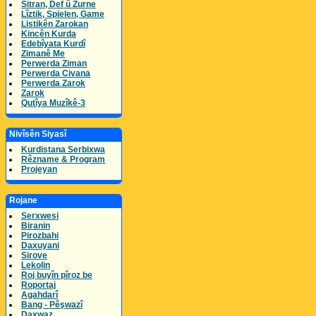
Sitran, Def û Zurne
Lîztik, Spielen, Game
Listikên Zarokan
Kincên Kurda
Edebîyata Kurdî
Zimanê Me
Perwerda Ziman
Perwerda Civana
Perwerda Zarok
Zarok
Qutîya Muzîkê-3
Nivîsên Siyasî
Kurdistana Serbixwa
Rêzname & Program
Projeyan
Rojane
Serxwesi
Biranin
Pirozbahi
Daxuyani
Sirove
Lekolin
Roj buyîn pîroz be
Roportaj
Agahdarî
Bang - Pêşwazî
Daxwaz