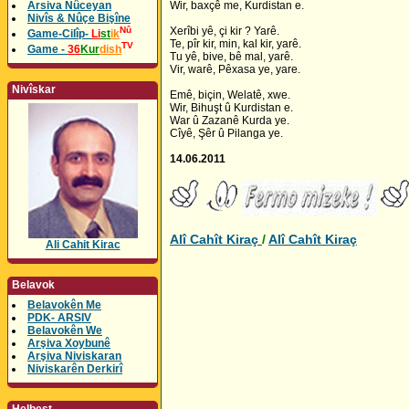
Arsiva Nûceyan
Wir, baxçê me, Kurdistan e.
Nivîs & Nûçe Bişîne
Nû
Xerîbi yê, çi kir ? Yarê.
Game-Cilîp-
Li
st
ik
Te, pîr kir, min, kal kir, yarê.
TV
Game -
36
Kur
dish
Tu yê, bive, bê mal, yarê.
Vir, warê, Pêxasa ye, yare.
Nivîskar
Emê, biçin, Welatê, xwe.
Wir, Bihuşt û Kurdistan e.
War û Zazanê Kurda ye.
Cîyê, Şêr û Pilanga ye.
14.06.2011
Alî Cahît Kiraç
/
Alî Cahît Kiraç
Ali Cahit Kirac
Belavok
Belavokên Me
PDK- ARSIV
Belavokên We
Arşiva Xoybunê
Arşiva Niviskaran
Niviskarên Derkirî