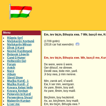
Menu
Em, tev biçin, Bihuşta xwa. ? Wir, baxçê me, K
Rûpela Serî
Nivîskarên Xoybunê
(1709 gotin)
Nivîskarên Mêvan
(3516 car hat xwendin)
Dîrok û Kurd
Nexişê Kurdistanê
Belavok Lêgerîn
Cand û Huner
Em, tev biçin, Bihuşta xwe. Wir, baxçê me, Kur
Helbestên Gel
Forum
De were, were û were.
Ankêt
Ger dilsozî, ne direwe.
Nuce
Destê xwa, bide min, yarê.
Album
Ji boy xwa, ji min nereve.
Slayd Show
Muzîka Kurdî - 1
Min, zarok anî, vî warê.
Muzîka Kurdî - 2
Ew, li ser min, werişyan.
Kovara Xebat Vejîn
Ax yare, tîmim, boy avê.
Kovara Xoybun
Ax yare, tîmim, boy malê.
Pelgeyên bi Kurdî
Perwerdeya Siyasî
Birçîmim, boy hezkirinê.
Malperên Kurdan
Ax, ax, birçîmem, boy malê.
Li ser me
Em, tev biçin, Bihuşta xwa.?