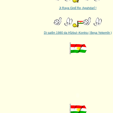
Ji Raya Giştî Re, Agahdarî !
Di salên 1980 da Hîzbul–Kontra ( Beşa Yekemîn )