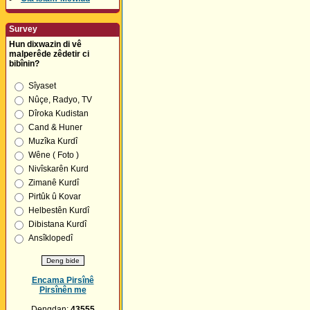
Survey
Hun dixwazin di vê
malperêde zêdetir ci
bibînin?
Sîyaset
Nûçe, Radyo, TV
Dîroka Kudistan
Cand & Huner
Muzîka Kurdî
Wêne ( Foto )
Nivîskarên Kurd
Zimanê Kurdî
Pirtûk û Kovar
Helbestên Kurdî
Dibistana Kurdî
Ansîklopedî
Encama Pirsînê
Pirsînên me
Dengdan:
43555