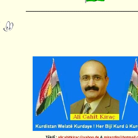
____________________________________________________
Têkilî
:
alicahitkirac@yahoo.de
&
mirezdin@hotmail