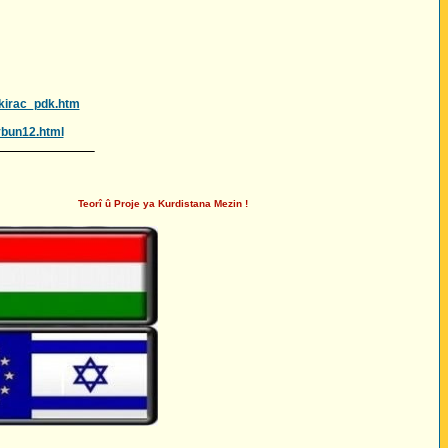
tkirac_pdk.htm
ybun12.html
______________
Teorî û Proje ya Kurdistana Mezin !