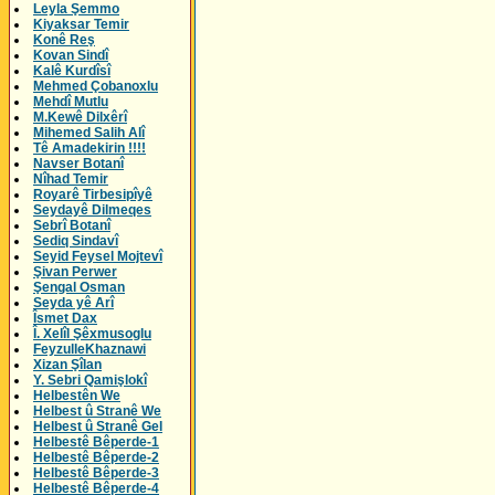
Leyla Şemmo
Kiyaksar Temir
Konê Reş
Kovan Sindî
Kalê Kurdîsî
Mehmed Çobanoxlu
Mehdî Mutlu
M.Kewê Dilxêrî
Mihemed Salih Alî
Tê Amadekirin !!!!
Navser Botanî
Nîhad Temir
Royarê Tirbesipîyê
Seydayê Dilmeqes
Sebrî Botanî
Sediq Sindavî
Seyid Feysel Mojtevî
Şivan Perwer
Şengal Osman
Seyda yê Arî
Îsmet Dax
Î. Xelîl Şêxmusoglu
FeyzulleKhaznawi
Xizan Şîlan
Y. Sebri Qamişlokî
Helbestên We
Helbest û Stranê We
Helbest û Stranê Gel
Helbestê Bêperde-1
Helbestê Bêperde-2
Helbestê Bêperde-3
Helbestê Bêperde-4