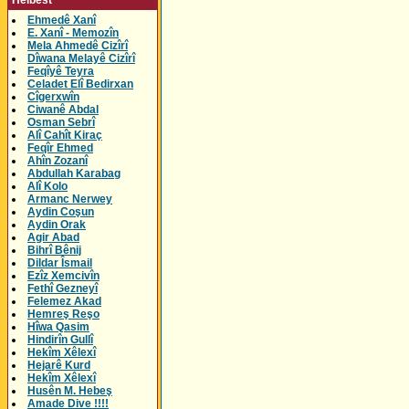
Helbest
Ehmedê Xanî
E. Xanî - Memozîn
Mela Ahmedê Cizîrî
Dîwana Melayê Cizîrî
Feqîyê Teyra
Celadet Elî Bedirxan
Cîgerxwîn
Ciwanê Abdal
Osman Sebrî
Alî Cahît Kiraç
Feqîr Ehmed
Ahîn Zozanî
Abdullah Karabag
Alî Kolo
Armanc Nerwey
Aydin Coşun
Aydin Orak
Agir Abad
Bihrî Bênij
Dildar Îsmail
Ezîz Xemcivîn
Fethî Gezneyî
Felemez Akad
Hemreş Reşo
Hîwa Qasim
Hindirîn Gullî
Hekîm Xêlexî
Hejarê Kurd
Hekîm Xêlexî
Husên M. Hebeş
Amade Dive !!!!