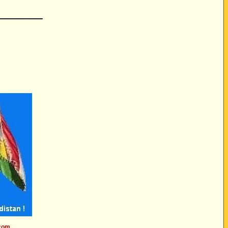
____________
.com