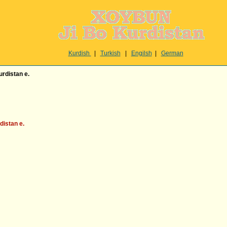
Kurdish
|
Turkish
|
Engilsh
|
German
urdistan e.
distan e.