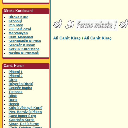
Dîroka Kurdistanê
Dîroka Kurd
Kronolijî
Imp. Med
200 Salê dawî
Mervaniyan
Cum. Mahabad
Alî Cahît Kiraç
/
Alî Cahît Kiraç
Serhildanên Kurdan
Serokên Kurdan
Kerkuk Kurdistane
Nasîna Kurdistanê
Cand, Huner
Pêkenî 1
Pêkenî 2
Cîrok
Bûyerên Dîrokî
Gotinên bapîra
Tistonek
Dîlok
Durik
Henek
Kilîp û Vîdeoyê Kurdî
Pirs, Bersîv û Pêken
Çand huner û tişt
Xwarinên Kurda
Sitran, Def û Zurne