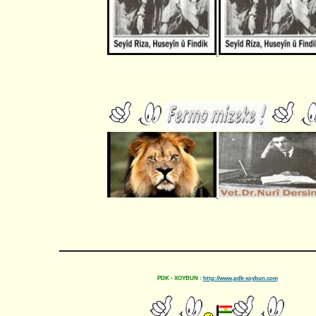
____________________________________________________
PDK - XOYBUN :
http://www.pdk-xoybun.com