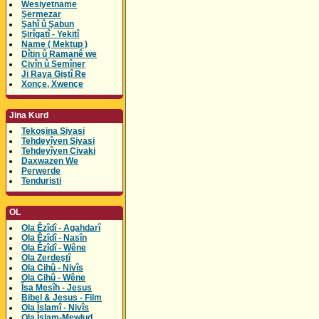
Wesiyetname
Şermezar
Şahî û Şabun
Şirîgatî - Yekitî
Name ( Mektup )
Dîtin û Ramanê we
Civîn û Semîner
Ji Raya Giştî Re
Xonçe, Xwençe
Jina Kurd
Tekoşina Siyasi
Tehdeyîyen Siyasi
Tehdeyîyen Civaki
Daxwazen We
Perwerde
Tenduristi
OL
Ola Êzîdî - Agahdarî
Ola Êzîdî - Nasîn
Ola Êzîdî - Wêne
Ola Zerdeştî
Ola Cihû - Nivîs
Ola Cihû - Wêne
Îsa Mesîh - Jesus
Bibel & Jesus - Film
Ola Îslamî - Nivîs
Ola Îslam-Mewlud