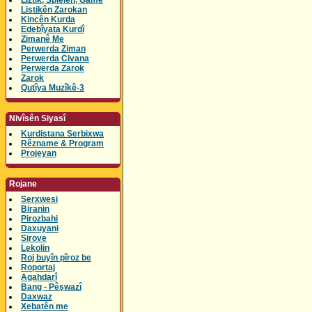
Lîztik, Spielen, Game
Listikên Zarokan
Kincên Kurda
Edebîyata Kurdî
Zimanê Me
Perwerda Ziman
Perwerda Civana
Perwerda Zarok
Zarok
Qutîya Muzîkê-3
Nivîsên Siyasî
Kurdistana Serbixwa
Rêzname & Program
Projeyan
Rojane
Serxwesi
Biranin
Pirozbahi
Daxuyani
Sirove
Lekolin
Roj buyîn pîroz be
Roportaj
Agahdarî
Bang - Pêşwazî
Daxwaz
Xebatên me