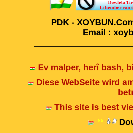
PDK - XOYBUN.Com 
Email : xo
____________________
Ev malper, herî bash, bi
Diese WebSeite wird am
betr
This site is best v
Dow