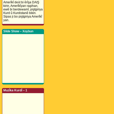
Amerîkî dest bi êrîşa DAIŞ
kirin, Amerîkîyan ragihan,
ewê bi berdewamî, piştgiriya
Kurd û Kurdistanê bikin.
Sipas ji bo piştgiriya Amerîkî
yan.
Slide Show – Xoybun
Muzîka Kurdî – 1