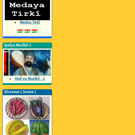
Medya Tirkî
Qutîya Muzîkê-1
Qutî ya Muzîkê - 1
Zêrzewat ( Sewze )