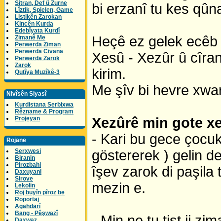
Sitran, Def û Zurne
bi erzanî tu kes qûn
Lîztik, Spielen, Game
Listikên Zarokan
Kincên Kurda
Edebîyata Kurdî
Heçê ez gelek ecêb 
Zimanê Me
Perwerda Ziman
Perwerda Civana
Xesû - Xezûr û cîran
Perwerda Zarok
Zarok
kirim.
Qutîya Muzîkê-3
Me şîv bi hevre xwa
Nivîsên Siyasî
Kurdistana Serbixwa
Rêzname & Program
Projeyan
Xezûrê min gote x
- Kari bu gece çocukl
Rojane
Serxwesi
göstererek ) gelin de
Biranin
Pirozbahi
îşev zarok di paşila
Daxuyani
Sirove
mezin e.
Lekolin
Roj buyîn pîroz be
Roportaj
Agahdarî
Bang - Pêşwazî
- Min ne tu tişt ji 
Daxwaz