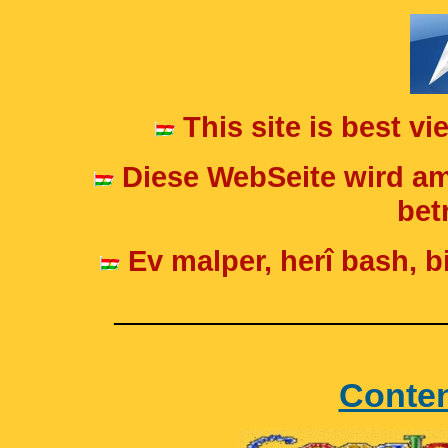
This site is best v
Diese WebSeite wird am
betr
Ev malper, herî bash, bi
____________________
Conte