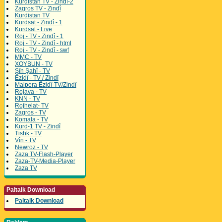
Kurdistan TV - Zindî-2
Zagros TV - Zindî
Kurdistan TV
Kurdsat - Zindî - 1
Kurdsat - Live
Roj - TV - Zindî - 1
Roj - TV - Zindî - html
Roj - TV - Zindî - swf
MMC - TV
XOYBUN - TV
Şîn Şahî - TV
Êzidî - TV / Zindî
Malpera Êzidî-TV/Zindî
Rojava - TV
KNN - TV
Rojhelat- TV
Zagros - TV
Komala - TV
Kurd-1 TV - Zindî
Tishk - TV
Vîn - TV
Newroz - TV
Zaza TV-Flash-Player
Zaza-TV-Media-Player
Zaza TV
Paltalk Download
Paltalk Download