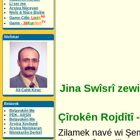
Li ser me
Arsiva Nûceyan
Nivîs & Nûçe Bişîne
Nû
Game-Cilîp-
Li
st
ik
TV
Game -
36
Kur
dish
Nivîskar
Jina Swîsrî zewi
Ali Cahit Kirac
Belavok
Belavokên Me
Çîrokên Rojdîtî -
PDK- ARSIV
Belavokên We
Arşiva Xoybunê
Arşiva Niviskaran
Zilamek navé wi Şems
Niviskarên Derkirî