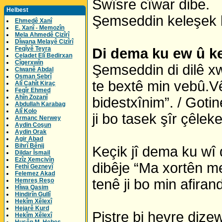
Swîsre cîwar dibe.
Helbest
Şemseddin keleşek bi 
Ehmedê Xanî
E. Xanî - Memozîn
Mela Ahmedê Cizîrî
Dîwana Melayê Cizîrî
Feqîyê Teyra
Di dema ku ew û k
Celadet Elî Bedirxan
Cîgerxwîn
Şemseddin di dilê xw
Ciwanê Abdal
Osman Sebrî
te bextê min vebû.V
Alî Cahît Kiraç
Feqîr Ehmed
Ahîn Zozanî
bidestxînim”. / Goti
Abdullah Karabag
Alî Kolo
ji bo tasek şîr çêlek
Armanc Nerwey
Aydin Coşun
Aydin Orak
Agir Abad
Bihrî Bênij
Keçik jî dema ku wî di
Dildar Îsmail
Ezîz Xemcivîn
dibêje “Ma xortên me
Fethî Gezneyî
Felemez Akad
tenê ji bo min afiran
Hemreş Reşo
Hîwa Qasim
Hindirîn Gullî
Hekîm Xêlexî
Hejarê Kurd
Piştre bi hevre dize
Hekîm Xêlexî