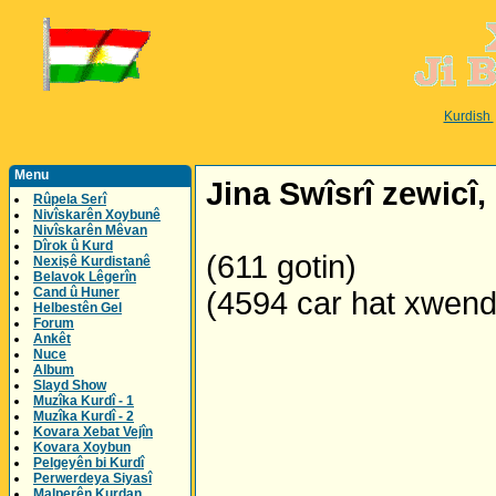
Kurdish
Menu
Jina Swîsrî zewicî, 
Rûpela Serî
Nivîskarên Xoybunê
Nivîskarên Mêvan
Dîrok û Kurd
(611 gotin)
Nexişê Kurdistanê
Belavok Lêgerîn
Cand û Huner
(4594 car hat xwen
Helbestên Gel
Forum
Ankêt
Nuce
Album
Slayd Show
Muzîka Kurdî - 1
Muzîka Kurdî - 2
Kovara Xebat Vejîn
Kovara Xoybun
Pelgeyên bi Kurdî
Perwerdeya Siyasî
Malperên Kurdan