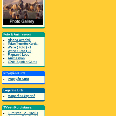
Foto & Animasyon
Nîşana Azadîyê
Tekoşîngerên Kurda
Wene ( Foto ) - 1
Wene ( Foto ) - 2
Flaman û Logo
Anîmasyon
Lîztik-Spielen-Game
Projeyên Kurd
Projeyên Kurd
Lêgerin / Link
Malperên Lêgerinê
TV'yên Kurdistan ê.
Kurdistan TV - Zindî-1