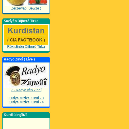
Zêrzewat ( Sewze )
Sazîyên Dijberê Tirka
Rêxistinên Dijberê Tirka
Radyo Zindî ( Lîve )
7 - Radyo yên Zindî
Qutîya Mizîka Kurdî - 3
Qutîya Mizîka Kurdî - 4
Kurdî û Îngîlîzî