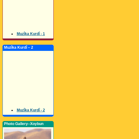
Muzîka Kurdî - 1
Muzîka Kurdî – 2
Muzîka Kurdî - 2
Photo Gallery–Xoybun