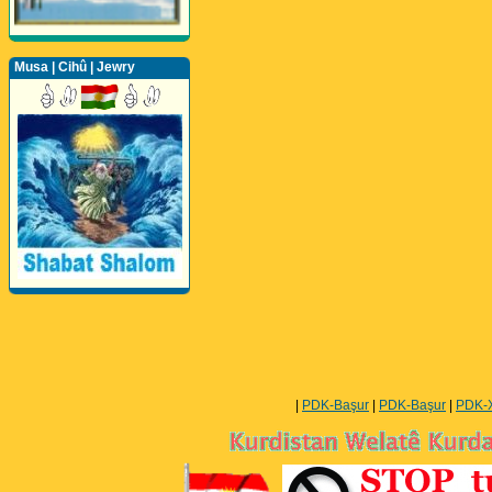
Musa | Cihû | Jewry
Perwerde ya Zimanê
Kurdî û Îngîlîzî
|
PDK-Başur
|
PDK-Başur
|
PDK-