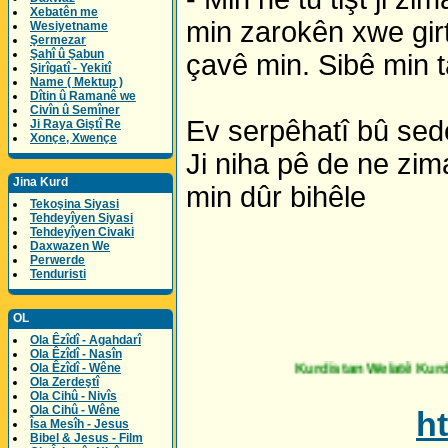
Xebatên me
min zarokên xwe girt
Wesiyetname
Şermezar
Şahî û Şabun
çavê min. Sibê min t
Şirîgatî - Yekitî
Name ( Mektup )
Dîtin û Ramanê we
Civîn û Semîner
Ev serpêhatî bû sed
Ji Raya Giştî Re
Xonçe, Xwençe
Ji niha pê de ne zima
Jina Kurd
min dûr bihêle
Tekoşina Siyasi
Tehdeyîyen Siyasi
Tehdeyîyen Civaki
Daxwazen We
Perwerde
Tenduristi
OL
Ola Êzîdî - Agahdarî
Ola Êzîdî - Nasîn
Ola Êzîdî - Wêne
Kurdistan Welatê Kurdaye - Her Bijî
Ola Zerdeştî
Ola Cihû - Nivîs
Ola Cihû - Wêne
h
Îsa Mesîh - Jesus
Bibel & Jesus - Film