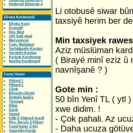
Helbestê Bêperde-3
Helbestê Bêperde-4
Li otobusê siwar bûm 
Dîroka Kurdistanê
taxsiyê herim ber de
Dîroka Kurd
Kronolijî
Imp. Med
200 Salê dawî
Min taxsiyek rawest
Mervaniyan
Cum. Mahabad
Aziz müslüman kard
Serhildanên Kurdan
Serokên Kurdan
Kerkuk Kurdistane
( Birayé minî eziz û
Nasîna Kurdistanê
navnîşanê ? )
Cand, Huner
Pêkenî 1
Pêkenî 2
Gote min :
Cîrok
Bûyerên Dîrokî
50 bîn Yenî TL ( ytl 
Gotinên bapîra
Tistonek
Dîlok
xwe didim. !
Durik
Henek
- Çok pahali. Az ucu
Kilîp û Vîdeoyê Kurdî
Pirs, Bersîv û Pêken
- Daha ucuza götüver
Çand huner û tişt
Xwarinên Kurda