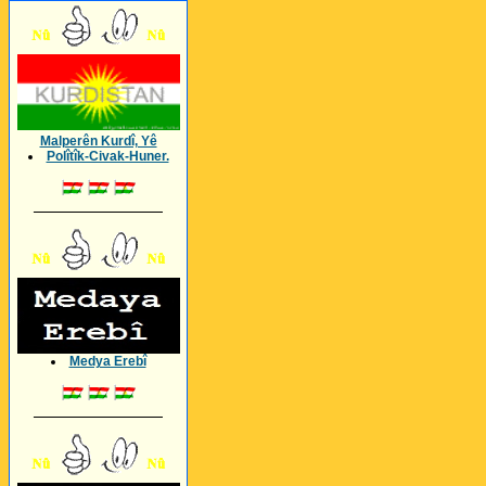
Malperên Kurdî, Yê
Polîtîk-Civak-Huner.
_________________
Medya Erebî
_________________