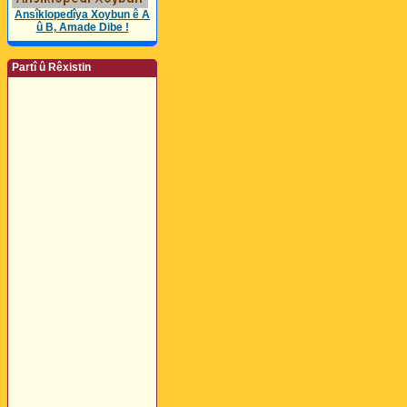
Ansîklopedîya Xoybun ê A
û B, Amade Dibe !
Partî û Rêxistin