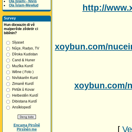
Ola Îslamî - Nivîs
http://www.
Ola Îslam-Mewlud
Survey
Hun dixwazin di vê
malperêde zêdetir ci
bibînin?
Sîyaset
xoybun.com/nucei
Nûçe, Radyo, TV
Dîroka Kudistan
Cand & Huner
Muzîka Kurdî
Wêne ( Foto )
Nivîskarên Kurd
xoybun.com/n
Zimanê Kurdî
Pirtûk û Kovar
Helbestên Kurdî
Dibistana Kurdî
Ansîklopedî
Encama Pirsînê
[
Ve
Pirsînên me