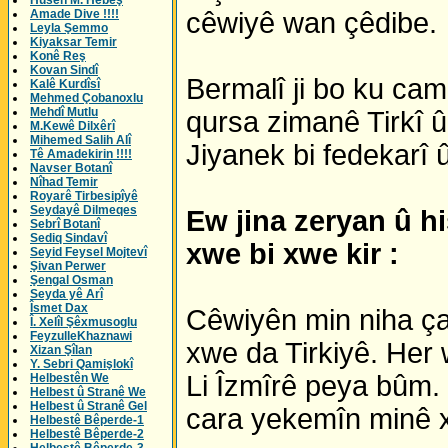
Husên M. Hebeş
Amade Dive !!!!
cêwiyê wan çêdibe.
Leyla Şemmo
Kiyaksar Temir
Konê Reş
Kovan Sindî
Bermalî ji bo ku ca
Kalê Kurdîsî
Mehmed Çobanoxlu
Mehdî Mutlu
qursa zimanê Tirkî û 
M.Kewê Dilxêrî
Mihemed Salih Alî
Jiyanek bi fedekarî û 
Tê Amadekirin !!!!
Navser Botanî
Nîhad Temir
Royarê Tirbesipîyê
Seydayê Dilmeqes
Ew jina zeryan û hi
Sebrî Botanî
Sediq Sindavî
xwe bi xwe kir :
Seyid Feysel Mojtevî
Şivan Perwer
Şengal Osman
Seyda yê Arî
Îsmet Dax
Cêwiyên min niha ça
Î. Xelîl Şêxmusoglu
FeyzulleKhaznawi
xwe da Tirkiyê. Her 
Xizan Şîlan
Y. Sebri Qamişlokî
Li Îzmîrê peya bûm.
Helbestên We
Helbest û Stranê We
Helbest û Stranê Gel
cara yekemîn minê x
Helbestê Bêperde-1
Helbestê Bêperde-2