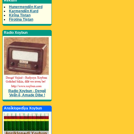
Reklam
Hunermendên Kurd
Karmendên Kurd
Kirîna Tiştan
Firotina Tiştan
Radio Xoybun
Radio Xoybun - Dengê
Vejîn ê, Amade Dibe !
Ansîklopedîya Xoybun