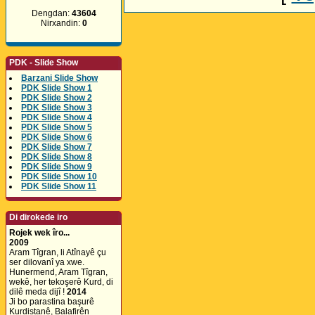
Dengdan:
43604
Nirxandin:
0
PDK - Slide Show
Barzani Slide Show
PDK Slide Show 1
PDK Slide Show 2
PDK Slide Show 3
PDK Slide Show 4
PDK Slide Show 5
PDK Slide Show 6
PDK Slide Show 7
PDK Slide Show 8
PDK Slide Show 9
PDK Slide Show 10
PDK Slide Show 11
Di dirokede iro
Rojek wek îro...
2009
Aram Tîgran, li Atînayê çu
ser dilovanî ya xwe.
Hunermend, Aram Tîgran,
wekê, her tekoşerê Kurd, di
dilê meda dijî !
2014
Ji bo parastina başurê
Kurdistanê, Balafirên