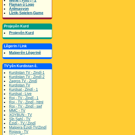
Wene ( Foto ) - 2
Flaman û Logo
Anîmasyon
Lîztik-Spielen-Game
Projeyên Kurd
Projeyên Kurd
Lêgerin / Link
Malperên Lêgerinê
TV'yên Kurdistan ê.
Kurdistan TV - Zindî-1
Kurdistan TV - Zindî-2
Zagros TV - Zindî
Kurdistan TV
Kurdsat - Zindî - 1
Kurdsat - Live
Roj - TV - Zindî - 1
Roj - TV - Zindî - html
Roj - TV - Zindî - swf
MMC - TV
XOYBUN - TV
Şîn Şahî - TV
Êzidî - TV / Zindî
Malpera Êzidî-TV/Zindî
Rojava - TV