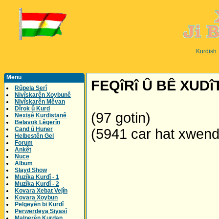
Kurdish
Menu
FEQîRî Û BÊ XUDî
Rûpela Serî
Nivîskarên Xoybunê
Nivîskarên Mêvan
Dîrok û Kurd
(97 gotin)
Nexişê Kurdistanê
Belavok Lêgerîn
Cand û Huner
(5941 car hat xwen
Helbestên Gel
Forum
Ankêt
Nuce
Album
Slayd Show
Muzîka Kurdî - 1
Muzîka Kurdî - 2
Kovara Xebat Vejîn
Kovara Xoybun
Pelgeyên bi Kurdî
Perwerdeya Siyasî
Malperên Kurdan