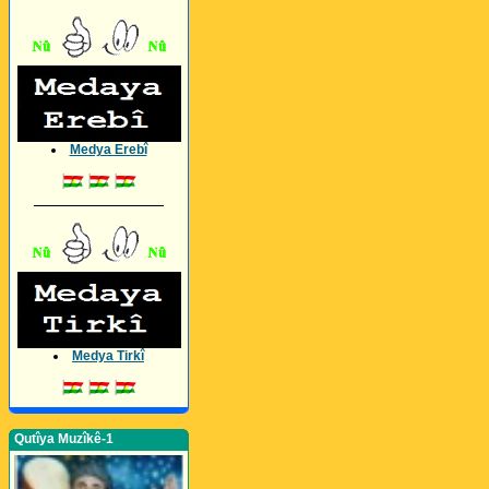
Medya Erebî
_________________
Medya Tirkî
Qutîya Muzîkê-1