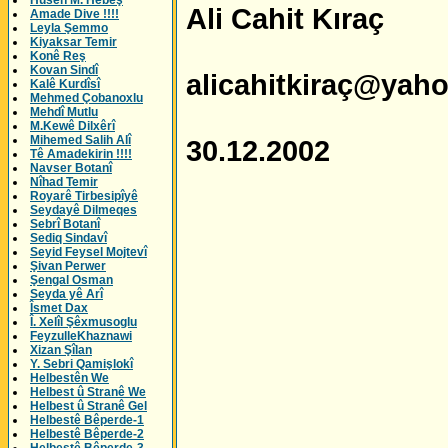
Husên M. Hebeş
Ali Cahit Kıraç
Amade Dive !!!!
Leyla Şemmo
Kiyaksar Temir
Konê Reş
Kovan Sindî
alicahitkiraç@yah
Kalê Kurdîsî
Mehmed Çobanoxlu
Mehdî Mutlu
M.Kewê Dilxêrî
Mihemed Salih Alî
30.12.2002
Tê Amadekirin !!!!
Navser Botanî
Nîhad Temir
Royarê Tirbesipîyê
Seydayê Dilmeqes
Sebrî Botanî
Sediq Sindavî
Seyid Feysel Mojtevî
Şivan Perwer
Şengal Osman
Seyda yê Arî
Îsmet Dax
Î. Xelîl Şêxmusoglu
FeyzulleKhaznawi
Xizan Şîlan
Y. Sebri Qamişlokî
Helbestên We
Helbest û Stranê We
Helbest û Stranê Gel
Helbestê Bêperde-1
Helbestê Bêperde-2