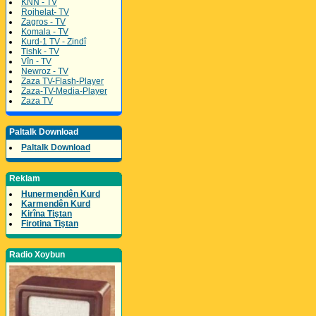
KNN - TV
Rojhelat- TV
Zagros - TV
Komala - TV
Kurd-1 TV - Zindî
Tishk - TV
Vîn - TV
Newroz - TV
Zaza TV-Flash-Player
Zaza-TV-Media-Player
Zaza TV
Paltalk Download
Paltalk Download
Reklam
Hunermendên Kurd
Karmendên Kurd
Kirîna Tiştan
Firotina Tiştan
Radio Xoybun