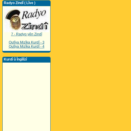
Radyo Zindî ( Lîve )
7 - Radyo yên Zindî
Qutîya Mizîka Kurdî - 3
Qutîya Mizîka Kurdî - 4
Kurdî û Îngîlîzî