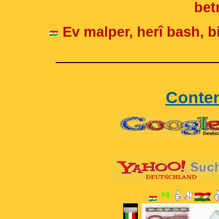
betr
Ev malper, herî bash, bi
____________________
Conte