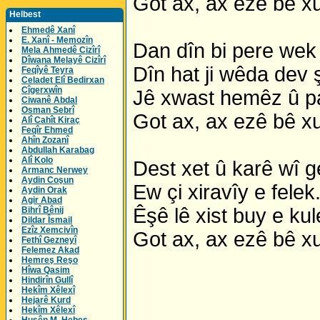
Got ax, ax ezê bê xu
Helbest
Ehmedê Xanî
E. Xanî - Memozîn
Dan dîn bi pere wek
Mela Ahmedê Cizîrî
Dîwana Melayê Cizîrî
Dîn hat ji wêda dev ş
Feqîyê Teyra
Celadet Elî Bedirxan
Cîgerxwîn
Jê xwast hemêz û pa
Ciwanê Abdal
Osman Sebrî
Got ax, ax ezê bê xu
Alî Cahît Kiraç
Feqîr Ehmed
Ahîn Zozanî
Abdullah Karabag
Alî Kolo
Dest xet û karê wî g
Armanc Nerwey
Aydin Coşun
Ew çi xiravîy e felek
Aydin Orak
Agir Abad
Êşê lê xist buy e kul
Bihrî Bênij
Dildar Îsmail
Ezîz Xemcivîn
Got ax, ax ezê bê xu
Fethî Gezneyî
Felemez Akad
Hemreş Reşo
Hîwa Qasim
Hindirîn Gullî
Hekîm Xêlexî
Hejarê Kurd
Hekîm Xêlexî