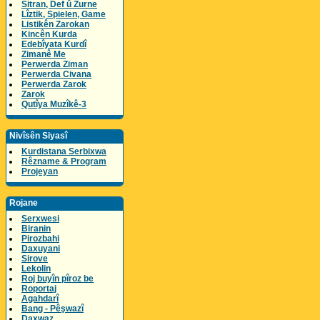
Sitran, Def û Zurne
Lîztik, Spielen, Game
Listikên Zarokan
Kincên Kurda
Edebîyata Kurdî
Zimanê Me
Perwerda Ziman
Perwerda Civana
Perwerda Zarok
Zarok
Qutîya Muzîkê-3
Nivîsên Siyasî
Kurdistana Serbixwa
Rêzname & Program
Projeyan
Rojane
Serxwesi
Biranin
Pirozbahi
Daxuyani
Sirove
Lekolin
Roj buyîn pîroz be
Roportaj
Agahdarî
Bang - Pêşwazî
Daxwaz