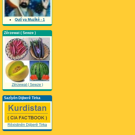
Qutî ya Muzîkê - 1
Zêrzewat ( Sewze )
Zêrzewat ( Sewze )
Sazîyên Dijberê Tirka
Rêxistinên Dijberê Tirka