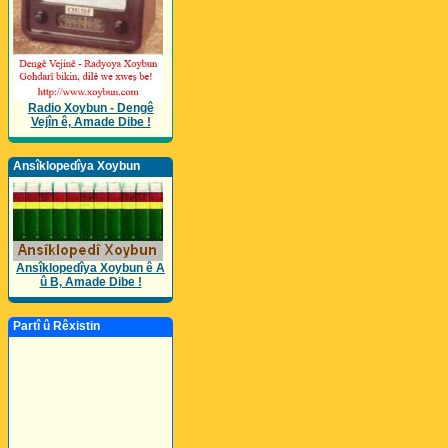
Radio Xoybun - Dengê
Vejîn ê, Amade Dibe !
Ansîklopedîya Xoybun
Ansîklopedîya Xoybun ê A
û B, Amade Dibe !
Partî û Rêxistin