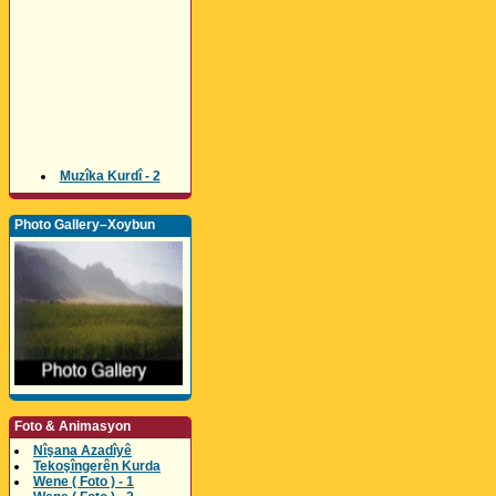
Muzîka Kurdî - 2
Photo Gallery–Xoybun
Foto & Animasyon
Nîşana Azadîyê
Tekoşîngerên Kurda
Wene ( Foto ) - 1