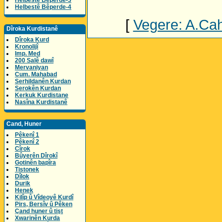
Helbestê Bêperde-3
Helbestê Bêperde-4
[
Vegere: A.Cahi
Dîroka Kurdistanê
Dîroka Kurd
Kronolijî
Imp. Med
200 Salê dawî
Mervaniyan
Cum. Mahabad
Serhildanên Kurdan
Serokên Kurdan
Kerkuk Kurdistane
Nasîna Kurdistanê
Cand, Huner
Pêkenî 1
Pêkenî 2
Cîrok
Bûyerên Dîrokî
Gotinên bapîra
Tistonek
Dîlok
Durik
Henek
Kilîp û Vîdeoyê Kurdî
Pirs, Bersîv û Pêken
Çand huner û tişt
Xwarinên Kurda