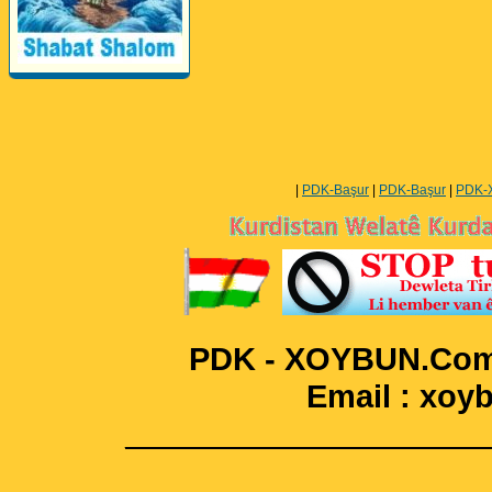
Perwerde ya Zimanê
Kurdî û Îngîlîzî
|
PDK-Başur
|
PDK-Başur
|
PDK-
PDK - XOYBUN.Com 
Email : xo
____________________