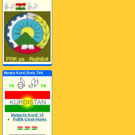
Medya Kurd, Ereb, Tirk
Malperên Kurdî, Yê
Polîtîk-Civak-Huner.
_________________