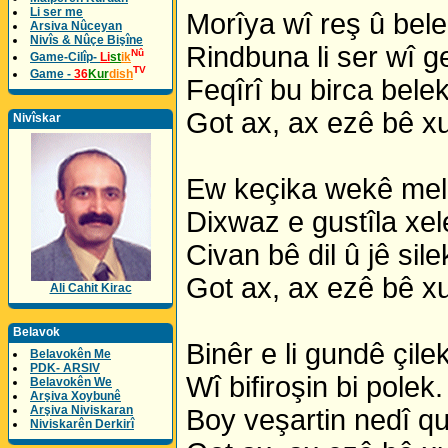
Li ser me
Morîya wî reş û bele
Arsiva Nûceyan
Nivîs & Nûçe Bişîne
Rindbuna li ser wî g
Nû
Game-Cilîp-
Li
st
ik
TV
Game -
36
Kur
dish
Feqîrî bu birca belek
Got ax, ax ezê bê xu
Nivîskar
Ew keçika wekê mel
Dixwaz e gustîla xel
Civan bê dil û jê sile
Got ax, ax ezê bê xu
Ali Cahit Kirac
Belavok
Binêr e li gundê çilek
Belavokên Me
PDK- ARSIV
Wî bifiroşin bi polek.
Belavokên We
Arşiva Xoybunê
Arşiva Niviskaran
Boy veşartin nedî qu
Niviskarên Derkirî