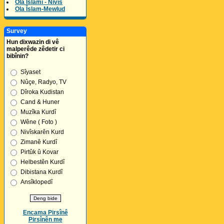
Ola Îslamî - Nivîs
Ola Îslam-Mewlud
Survey
Hun dixwazin di vê
malperêde zêdetir ci
bibînin?
Sîyaset
Nûçe, Radyo, TV
Dîroka Kudistan
Cand & Huner
Muzîka Kurdî
Wêne ( Foto )
Nivîskarên Kurd
Zimanê Kurdî
Pirtûk û Kovar
Helbestên Kurdî
Dibistana Kurdî
Ansîklopedî
Encama Pirsînê
Pirsînên me