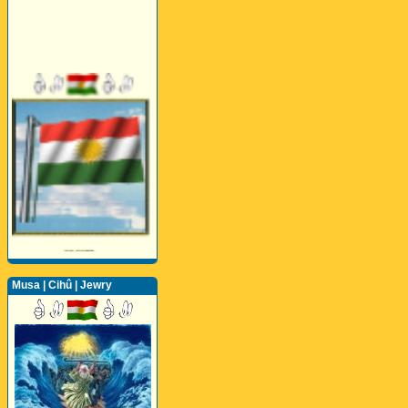
Musa | Cihû | Jewry