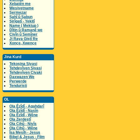
Xebatên me
Wesiyetname
Şermezar
Şahî û Şabun
Şirîgatî - Yekitî
Name ( Mektup )
Dîtin û Ramanê we
Civîn û Semîner
Ji Raya Giştî Re
Xonçe, Xwençe
Jina Kurd
Tekoşina Siyasi
Tehdeyîyen Siyasi
Tehdeyîyen Civaki
Daxwazen We
Perwerde
Tenduristi
OL
Ola Êzîdî - Agahdarî
Ola Êzîdî - Nasîn
Ola Êzîdî - Wêne
Ola Zerdeştî
Ola Cihû - Nivîs
Ola Cihû - Wêne
Îsa Mesîh - Jesus
Bibel & Jesus - Film