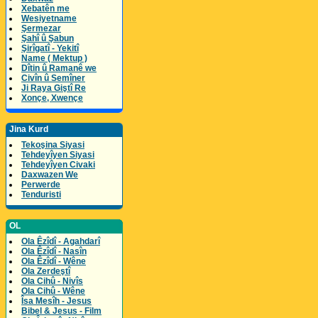
Xebatên me
Wesiyetname
Şermezar
Şahî û Şabun
Şirîgatî - Yekitî
Name ( Mektup )
Dîtin û Ramanê we
Civîn û Semîner
Ji Raya Giştî Re
Xonçe, Xwençe
Jina Kurd
Tekoşina Siyasi
Tehdeyîyen Siyasi
Tehdeyîyen Civaki
Daxwazen We
Perwerde
Tenduristi
OL
Ola Êzîdî - Agahdarî
Ola Êzîdî - Nasîn
Ola Êzîdî - Wêne
Ola Zerdeştî
Ola Cihû - Nivîs
Ola Cihû - Wêne
Îsa Mesîh - Jesus
Bibel & Jesus - Film