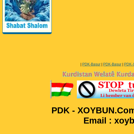
Perwerde ya Zimanê
Kurdî û Îngîlîzî
|
PDK-Başur
|
PDK-Başur
|
PDK-
PDK - XOYBUN.Com 
Email : xo
____________________