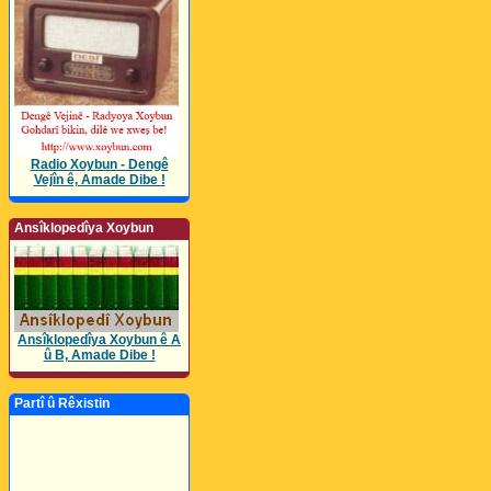
Radio Xoybun - Dengê
Vejîn ê, Amade Dibe !
Ansîklopedîya Xoybun
Ansîklopedîya Xoybun ê A
û B, Amade Dibe !
Partî û Rêxistin