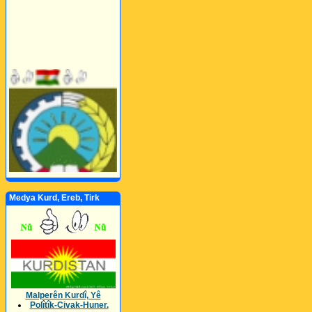
Medya Kurd, Ereb, Tirk
Malperên Kurdî, Yê
Polîtîk-Civak-Huner.