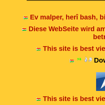
Ev malper, herî bash, bi
Diese WebSeite wird am
betr
This site is best v
Dow
This site is best v