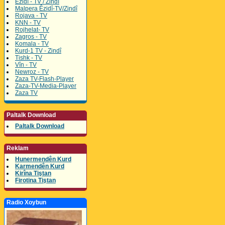
Êzidî - TV / Zindî
Malpera Êzidî-TV/Zindî
Rojava - TV
KNN - TV
Rojhelat- TV
Zagros - TV
Komala - TV
Kurd-1 TV - Zindî
Tishk - TV
Vîn - TV
Newroz - TV
Zaza TV-Flash-Player
Zaza-TV-Media-Player
Zaza TV
Paltalk Download
Paltalk Download
Reklam
Hunermendên Kurd
Karmendên Kurd
Kirîna Tiştan
Firotina Tiştan
Radio Xoybun