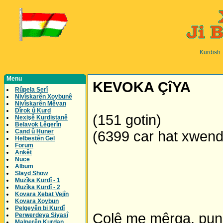
Kurdish
Menu
KEVOKA ÇîYA
Rûpela Serî
Nivîskarên Xoybunê
Nivîskarên Mêvan
Dîrok û Kurd
(151 gotin)
Nexişê Kurdistanê
Belavok Lêgerîn
Cand û Huner
(6399 car hat xwen
Helbestên Gel
Forum
Ankêt
Nuce
Album
Slayd Show
Muzîka Kurdî - 1
Muzîka Kurdî - 2
Kovara Xebat Vejîn
Kovara Xoybun
Pelgeyên bi Kurdî
Çolê me mêrga, pun
Perwerdeya Siyasî
Malperên Kurdan