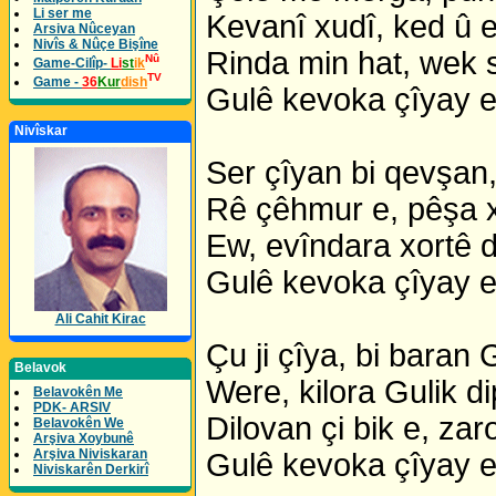
Li ser me
Kevanî xudî, ked û 
Arsiva Nûceyan
Nivîs & Nûçe Bişîne
Rinda min hat, wek 
Nû
Game-Cilîp-
Li
st
ik
TV
Game -
36
Kur
dish
Gulê kevoka çîyay e,
Nivîskar
Ser çîyan bi qevşan,
Rê çêhmur e, pêşa xw
Ew, evîndara xortê d
Gulê kevoka çîyay e,
Ali Cahit Kirac
Çu ji çîya, bi baran 
Belavok
Were, kilora Gulik dip
Belavokên Me
PDK- ARSIV
Dilovan çi bik e, zaro
Belavokên We
Arşiva Xoybunê
Arşiva Niviskaran
Gulê kevoka çîyay e,
Niviskarên Derkirî