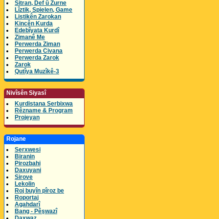
Sitran, Def û Zurne
Lîztik, Spielen, Game
Listikên Zarokan
Kincên Kurda
Edebîyata Kurdî
Zimanê Me
Perwerda Ziman
Perwerda Civana
Perwerda Zarok
Zarok
Qutîya Muzîkê-3
Nivîsên Siyasî
Kurdistana Serbixwa
Rêzname & Program
Projeyan
Rojane
Serxwesi
Biranin
Pirozbahi
Daxuyani
Sirove
Lekolin
Roj buyîn pîroz be
Roportaj
Agahdarî
Bang - Pêşwazî
Daxwaz