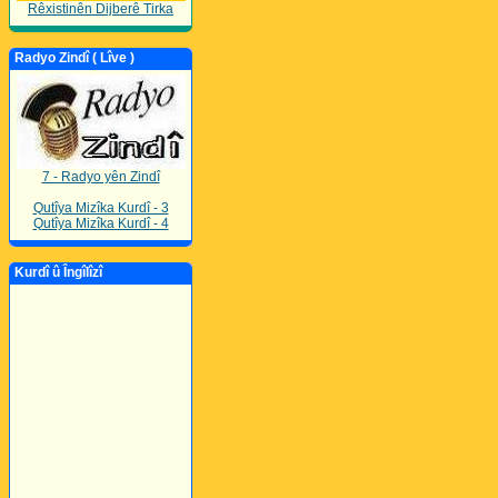
Rêxistinên Dijberê Tirka
Radyo Zindî ( Lîve )
7 - Radyo yên Zindî
Qutîya Mizîka Kurdî - 3
Qutîya Mizîka Kurdî - 4
Kurdî û Îngîlîzî