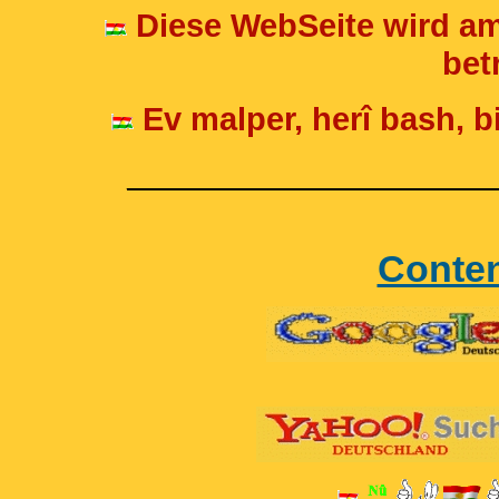
Diese WebSeite wird am
betr
Ev malper, herî bash, bi
____________________
Conte