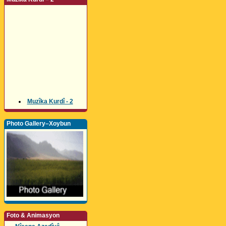
Muzîka Kurdî - 2
Photo Gallery–Xoybun
Foto & Animasyon