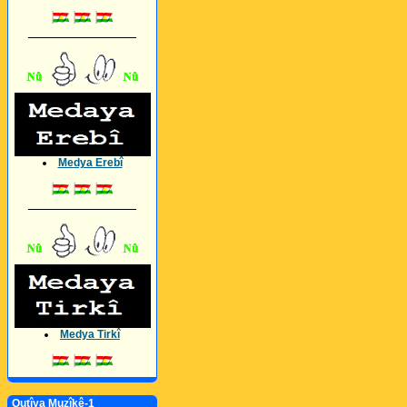
_________________
Medya Erebî
_________________
Medya Tirkî
Qutîya Muzîkê-1