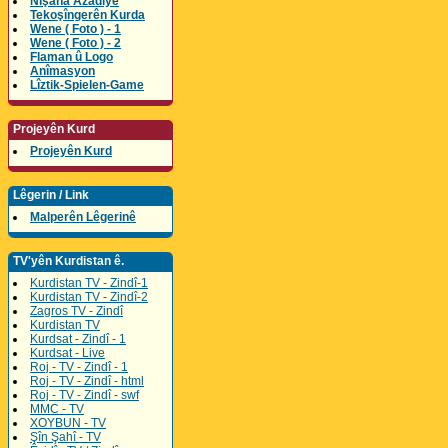
Nîşana Azadîyê
Tekoşîngerên Kurda
Wene ( Foto ) - 1
Wene ( Foto ) - 2
Flaman û Logo
Anîmasyon
Lîztik-Spielen-Game
Projeyên Kurd
Projeyên Kurd
Lêgerin / Link
Malperên Lêgerinê
TV'yên Kurdistan ê.
Kurdistan TV - Zindî-1
Kurdistan TV - Zindî-2
Zagros TV - Zindî
Kurdistan TV
Kurdsat - Zindî - 1
Kurdsat - Live
Roj - TV - Zindî - 1
Roj - TV - Zindî - html
Roj - TV - Zindî - swf
MMC - TV
XOYBUN - TV
Şîn Şahî - TV