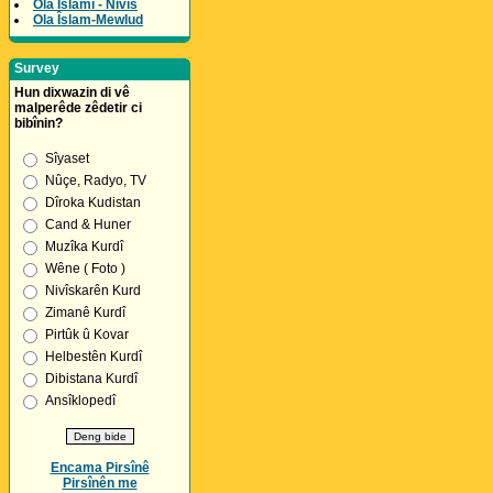
Ola Îslamî - Nivîs
Ola Îslam-Mewlud
Survey
Hun dixwazin di vê
malperêde zêdetir ci
bibînin?
Sîyaset
Nûçe, Radyo, TV
Dîroka Kudistan
Cand & Huner
Muzîka Kurdî
Wêne ( Foto )
Nivîskarên Kurd
Zimanê Kurdî
Pirtûk û Kovar
Helbestên Kurdî
Dibistana Kurdî
Ansîklopedî
Encama Pirsînê
Pirsînên me