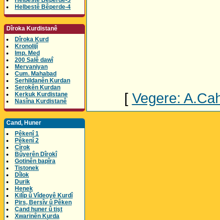
Helbestê Bêperde-3
Helbestê Bêperde-4
Dîroka Kurdistanê
Dîroka Kurd
Kronolijî
Imp. Med
200 Salê dawî
Mervaniyan
Cum. Mahabad
Serhildanên Kurdan
Serokên Kurdan
[
Vegere: A.Cahi
Kerkuk Kurdistane
Nasîna Kurdistanê
Cand, Huner
Pêkenî 1
Pêkenî 2
Cîrok
Bûyerên Dîrokî
Gotinên bapîra
Tistonek
Dîlok
Durik
Henek
Kilîp û Vîdeoyê Kurdî
Pirs, Bersîv û Pêken
Çand huner û tişt
Xwarinên Kurda