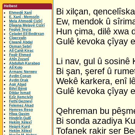
Helbest
Bi xilçan, qencelîska
Ehmedê Xanî
E. Xanî - Memozîn
Ew, mendok û sîrima 
Mela Ahmedê Cizîrî
Dîwana Melayê Cizîrî
Hun çima, dilê xwa d
Feqîyê Teyra
Celadet Elî Bedirxan
Cîgerxwîn
Gulê kevoka çîyay e,
Ciwanê Abdal
Osman Sebrî
Alî Cahît Kiraç
Feqîr Ehmed
Li nav, gul û sosinê 
Ahîn Zozanî
Abdullah Karabag
Alî Kolo
Bi şan, şeref û rum
Armanc Nerwey
Aydin Coşun
Wekê karkera, enî l
Aydin Orak
Agir Abad
Gulê kevoka çîyay e,
Bihrî Bênij
Dildar Îsmail
Ezîz Xemcivîn
Fethî Gezneyî
Felemez Akad
Qehreman bu pêşmer
Hemreş Reşo
Hîwa Qasim
Hindirîn Gullî
Bi sonda azadiya Ku
Hekîm Xêlexî
Hejarê Kurd
Tofanek rakir ser Be
Hekîm Xêlexî