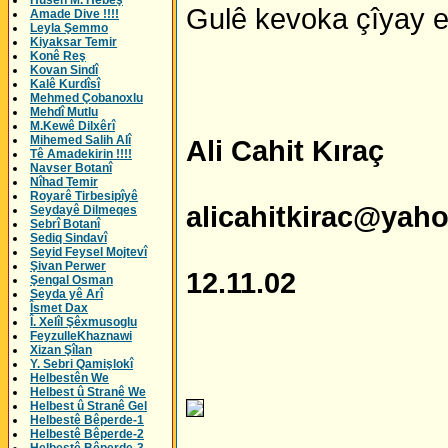
Husên M. Hebeş
Gulê kevoka çîyay e,
Amade Dive !!!!
Leyla Şemmo
Kiyaksar Temir
Konê Reş
Kovan Sindî
Kalê Kurdîsî
Mehmed Çobanoxlu
Mehdî Mutlu
M.Kewê Dilxêrî
Mihemed Salih Alî
Ali Cahit Kıraç
Tê Amadekirin !!!!
Navser Botanî
Nîhad Temir
Royarê Tirbesipîyê
alicahitkirac@yah
Seydayê Dilmeqes
Sebrî Botanî
Sediq Sindavî
Seyid Feysel Mojtevî
Şivan Perwer
12.11.02
Şengal Osman
Seyda yê Arî
Îsmet Dax
Î. Xelîl Şêxmusoglu
FeyzulleKhaznawi
Xizan Şîlan
Y. Sebri Qamişlokî
Helbestên We
Helbest û Stranê We
Helbest û Stranê Gel
Helbestê Bêperde-1
Helbestê Bêperde-2