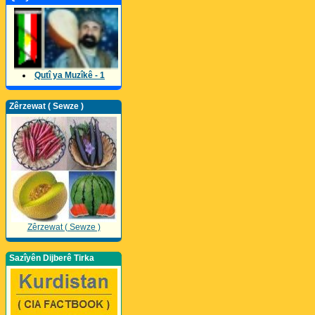
Qutî ya Muzîkê - 1
Zêrzewat ( Sewze )
Zêrzewat ( Sewze )
Sazîyên Dijberê Tirka