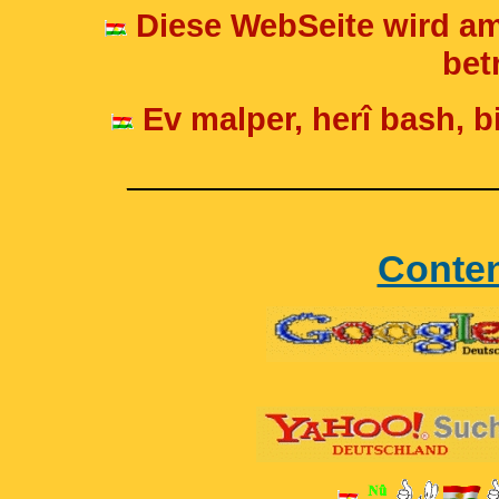
Diese WebSeite wird am
betr
Ev malper, herî bash, bi
____________________
Conte