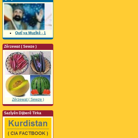
Qutî ya Muzîkê - 1
Zêrzewat ( Sewze )
Zêrzewat ( Sewze )
Sazîyên Dijberê Tirka