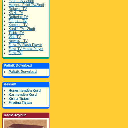
Êzidî - TV / Zindî
Malpera Êzidî-TV/Zindî
Rojava - TV
KNN - TV
Rojhelat- TV
Zagros - TV
Komala - TV
Kurd-1 TV - Zindî
Tishk - TV
Vîn - TV
Newroz - TV
Zaza TV-Flash-Player
Zaza-TV-Media-Player
Zaza TV
Paltalk Download
Paltalk Download
Reklam
Hunermendên Kurd
Karmendên Kurd
Kirîna Tiştan
Firotina Tiştan
Radio Xoybun