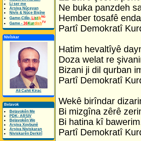
Li ser me
Ne buka panzdeh sa
Arsiva Nûceyan
Nivîs & Nûçe Bişîne
Hember tosafê enda
Nû
Game-Cilîp-
Li
st
ik
TV
Game -
36
Kur
dish
Partî Demokratî Kur
Nivîskar
Hatim hevaltîyê day
Doza welat re şivan
Bizani ji dil qurban i
Partî Demokratî Kur
Ali Cahit Kirac
Wekê birîndar dizari
Belavok
Bi mizgîna zêrê zeri
Belavokên Me
PDK- ARSIV
Bi hatina kî bawerim
Belavokên We
Arşiva Xoybunê
Arşiva Niviskaran
Partî Demokratî Kur
Niviskarên Derkirî