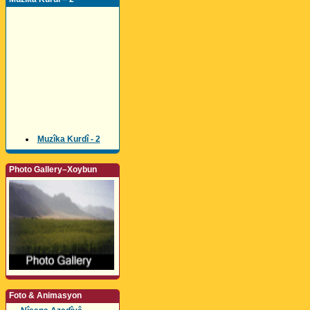
Muzîka Kurdî - 2
Photo Gallery–Xoybun
Foto & Animasyon