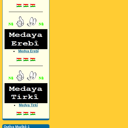
_________________
Medya Erebî
_________________
Medya Tirkî
Qutîya Muzîkê-1