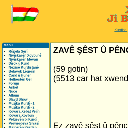
Kurdish
Menu
ZAVÊ ŞÊST Û PÊN
Rûpela Serî
Nivîskarên Xoybunê
Nivîskarên Mêvan
Dîrok û Kurd
(59 gotin)
Nexişê Kurdistanê
Belavok Lêgerîn
Cand û Huner
(5513 car hat xwen
Helbestên Gel
Forum
Ankêt
Nuce
Album
Slayd Show
Muzîka Kurdî - 1
Muzîka Kurdî - 2
Kovara Xebat Vejîn
Kovara Xoybun
Pelgeyên bi Kurdî
Ez zavê şêst û pênc
Perwerdeya Siyasî
Malperên Kurdan