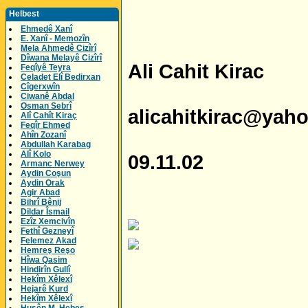
Helbest
Ehmedê Xanî
E. Xanî - Memozîn
Mela Ahmedê Cizîrî
Dîwana Melayê Cizîrî
Ali Cahit Kirac
Feqîyê Teyra
Celadet Elî Bedirxan
Cîgerxwîn
Ciwanê Abdal
Osman Sebrî
alicahitkirac@yah
Alî Cahît Kiraç
Feqîr Ehmed
Ahîn Zozanî
Abdullah Karabag
Alî Kolo
09.11.02
Armanc Nerwey
Aydin Coşun
Aydin Orak
Agir Abad
Bihrî Bênij
Dildar Îsmail
Ezîz Xemcivîn
Fethî Gezneyî
Felemez Akad
Hemreş Reşo
Hîwa Qasim
Hindirîn Gullî
Hekîm Xêlexî
Hejarê Kurd
Hekîm Xêlexî