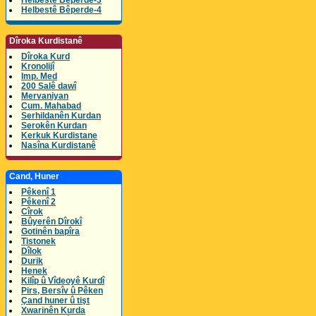
Helbestê Bêperde-3
Helbestê Bêperde-4
Dîroka Kurdistanê
Dîroka Kurd
Kronolijî
Imp. Med
200 Salê dawî
Mervaniyan
Cum. Mahabad
Serhildanên Kurdan
Serokên Kurdan
Kerkuk Kurdistane
Nasîna Kurdistanê
Cand, Huner
Pêkenî 1
Pêkenî 2
Cîrok
Bûyerên Dîrokî
Gotinên bapîra
Tistonek
Dîlok
Durik
Henek
Kilîp û Vîdeoyê Kurdî
Pirs, Bersîv û Pêken
Çand huner û tişt
Xwarinên Kurda