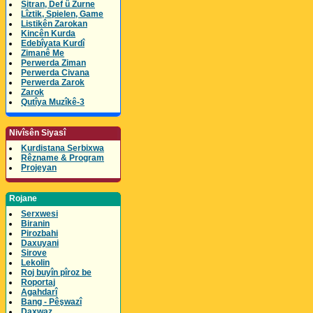
Sitran, Def û Zurne
Lîztik, Spielen, Game
Listikên Zarokan
Kincên Kurda
Edebîyata Kurdî
Zimanê Me
Perwerda Ziman
Perwerda Civana
Perwerda Zarok
Zarok
Qutîya Muzîkê-3
Nivîsên Siyasî
Kurdistana Serbixwa
Rêzname & Program
Projeyan
Rojane
Serxwesi
Biranin
Pirozbahi
Daxuyani
Sirove
Lekolin
Roj buyîn pîroz be
Roportaj
Agahdarî
Bang - Pêşwazî
Daxwaz