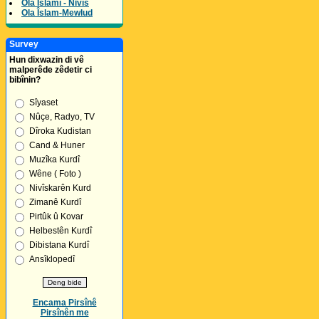
Ola Îslamî - Nivîs
Ola Îslam-Mewlud
Survey
Hun dixwazin di vê
malperêde zêdetir ci
bibînin?
Sîyaset
Nûçe, Radyo, TV
Dîroka Kudistan
Cand & Huner
Muzîka Kurdî
Wêne ( Foto )
Nivîskarên Kurd
Zimanê Kurdî
Pirtûk û Kovar
Helbestên Kurdî
Dibistana Kurdî
Ansîklopedî
Encama Pirsînê
Pirsînên me