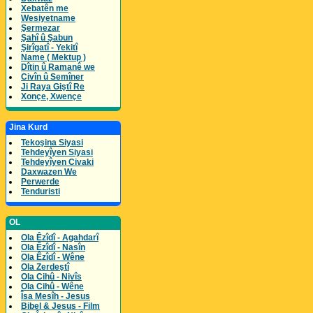
Xebatên me
Wesiyetname
Şermezar
Şahî û Şabun
Şirîgatî - Yekitî
Name ( Mektup )
Dîtin û Ramanê we
Civîn û Semîner
Ji Raya Giştî Re
Xonçe, Xwençe
Jina Kurd
Tekoşina Siyasi
Tehdeyîyen Siyasi
Tehdeyîyen Civaki
Daxwazen We
Perwerde
Tenduristi
OL
Ola Êzîdî - Agahdarî
Ola Êzîdî - Nasîn
Ola Êzîdî - Wêne
Ola Zerdeştî
Ola Cihû - Nivîs
Ola Cihû - Wêne
Îsa Mesîh - Jesus
Bibel & Jesus - Film