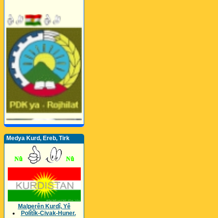
Medya Kurd, Ereb, Tirk
Malperên Kurdî, Yê
Polîtîk-Civak-Huner.