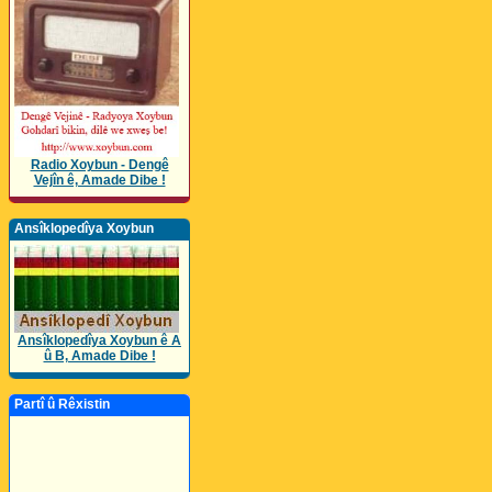
Radio Xoybun - Dengê
Vejîn ê, Amade Dibe !
Ansîklopedîya Xoybun
Ansîklopedîya Xoybun ê A
û B, Amade Dibe !
Partî û Rêxistin