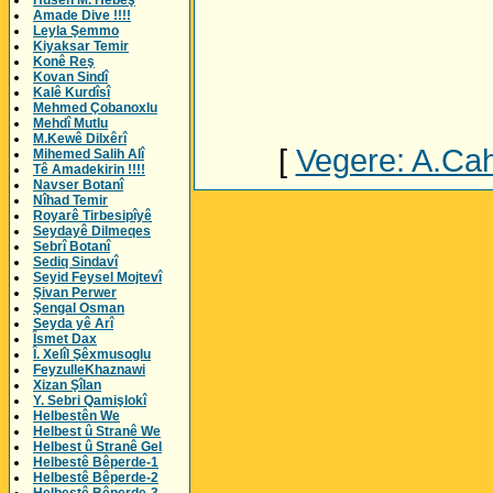
Husên M. Hebeş
Amade Dive !!!!
Leyla Şemmo
Kiyaksar Temir
Konê Reş
Kovan Sindî
Kalê Kurdîsî
Mehmed Çobanoxlu
Mehdî Mutlu
M.Kewê Dilxêrî
[
Vegere: A.Cahi
Mihemed Salih Alî
Tê Amadekirin !!!!
Navser Botanî
Nîhad Temir
Royarê Tirbesipîyê
Seydayê Dilmeqes
Sebrî Botanî
Sediq Sindavî
Seyid Feysel Mojtevî
Şivan Perwer
Şengal Osman
Seyda yê Arî
Îsmet Dax
Î. Xelîl Şêxmusoglu
FeyzulleKhaznawi
Xizan Şîlan
Y. Sebri Qamişlokî
Helbestên We
Helbest û Stranê We
Helbest û Stranê Gel
Helbestê Bêperde-1
Helbestê Bêperde-2