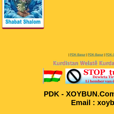
Perwerde ya Zimanê
Kurdî û Îngîlîzî
|
PDK-Başur
|
PDK-Başur
|
PDK-
PDK - XOYBUN.Com 
Email : xo
____________________