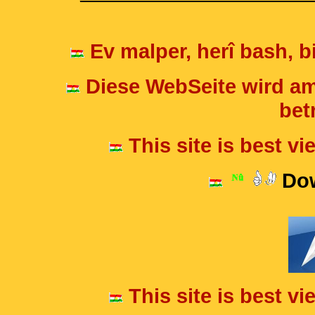
Ev malper, herî bash, bi
Diese WebSeite wird am
betr
This site is best v
Dow
This site is best v