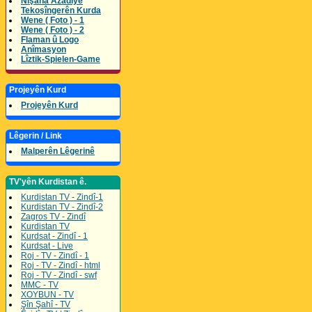
Nîşana Azadîyê
Tekoşîngerên Kurda
Wene ( Foto ) - 1
Wene ( Foto ) - 2
Flaman û Logo
Anîmasyon
Lîztik-Spielen-Game
Projeyên Kurd
Projeyên Kurd
Lêgerin / Link
Malperên Lêgerinê
TV'yên Kurdistan ê.
Kurdistan TV - Zindî-1
Kurdistan TV - Zindî-2
Zagros TV - Zindî
Kurdistan TV
Kurdsat - Zindî - 1
Kurdsat - Live
Roj - TV - Zindî - 1
Roj - TV - Zindî - html
Roj - TV - Zindî - swf
MMC - TV
XOYBUN - TV
Şîn Şahî - TV