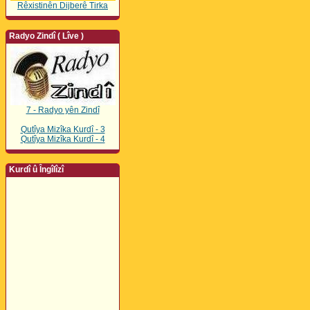
Rêxistinên Dijberê Tirka
Radyo Zindî ( Lîve )
7 - Radyo yên Zindî
Qutîya Mizîka Kurdî - 3
Qutîya Mizîka Kurdî - 4
Kurdî û Îngîlîzî